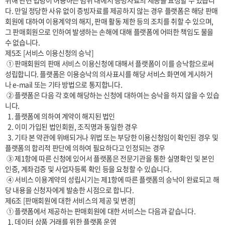
위해 관련 법령이 허용하는 범위 내에서 증빙자료의 제공을 요청할 수 있습니
다. 만일 정당한 사유 없이 증빙자료를 제공하지 않는 경우 플랫폼은 해당 판매
회원에 대하여 이용계약의 해지, 판매 활동 제한 등의 조치를 취할 수 있으며, 
그 판매회원으로 인하여 발생하는 손해에 대해 플랫폼에 어떠한 책임도 물을 
수 없습니다.

제5조 [서비스 이용신청의 승낙]

 ① 판매회원의 판매 서비스 이용신청에 대해서 플랫폼이 이를 승낙함으로써 
성립합니다. 플랫폼은 이용승낙의 의사표시를 해당 서비스 화면에 게시하거
나 e-mail 또는 기타 방법으로 통지합니다.

 ② 플랫폼은 다음 각 호에 해당하는 신청에 대하여는 승낙을 하지 않을 수 있습
니다.

  1. 플랫폼에 의하여 계약이 해지된 법인

  2. 이미 가입된 법인회원, 조직명과 동일한 경우

  3. 기타 본 약관에 위배되거나 위법 또는 부당한 이용신청임이 확인된 경우 및 
플랫폼의 합리적 판단에 의하여 필요하다고 인정되는 경우

 ③ 제1항에 따른 신청에 있어서 플랫폼은 전문기관을 통한 실명확인 및 본인
인증, 계좌검증 및 사업자등록 확인 등을 요청할 수 있습니다.

 ④ 서비스 이용계약의 성립시기는 제1항에 따른 플랫폼의 승낙이 완료되고 해
당 내용을 신청자에게 발송한 시점으로 합니다.

제6조 [판매회원에 대한 서비스의 제공 및 변경]

 ① 플랫폼에서 제공하는 판매회원에 대한 서비스는 다음과 같습니다.

  1. 데이터 상품 거래를 위한 플랫폼 운영
