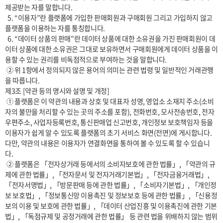
제공받는 자를 말합니다.

  5. “이용자”란 플랫폼에 가입한 판매회원과 구매회원 그리고 가입하지 않고 
플랫폼을 이용하는 자를 통칭합니다.

  6. “데이터 상품의 판매”란 데이터 상품에 대한 소유권을 가진 판매회원이 데
이터 상품에 대한 소유권은 그대로 보유하면서 구매회원에게 데이터 상품을 이
용할 수 있는 권리를 비독점적으로 부여하는 것을 말합니다.

 ② 위 1항에서 정의되지 않은 용어의 의미는 관련 법령 및 일반적인 거래관행
을 따릅니다.

제3조 [약관 등의 명시와 설명 및 개정]

 ① 플랫폼은 이 약관의 내용과 상호 및 대표자 성명, 영업소 소재지 주소(소비
자의 불만을 처리할 수 있는 곳의 주소를 포함), 전화번호, 모사전송번호, 전자
우편주소, 사업자등록번호, 통신판매업 신고번호, 개인정보 보호책임자 등을 
이용자가 쉽게 알 수 있도록 플랫폼의 초기 서비스 화면(전면)에 게시합니다. 
다만, 약관의 내용은 이용자가 연결화면을 통하여 볼 수 있도록 할 수 있습니
다. 

 ② 플랫폼은 「전자상거래 등에서의 소비자보호에 관한 법률」, 「약관의 규
제에 관한 법률」, 「전자문서 및 전자거래기본법」, 「전자금융거래법」, 
「전자서명법」, 「방문판매 등에 관한 법률」, 「소비자기본법」, 「개인정
보 보호법」, 「정보통신망 이용촉진 및 정보보호 등에 관한 법률」, 「신용정
보의 이용 및 보호에 관한 법률」, 「데이터 산업진흥 및 이용촉진에 관한 기본
법」, 「독점규제 및 공정거래에 관한 법률」 등 관련 법을 위배하지 않는 범위