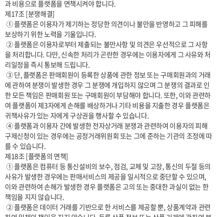
과 비용으로 플랫폼을 면책시켜야 합니다.

제17조 [분쟁해결]

 ① 플랫폼은 이용자가 제기하는 정당한 의견이나 불만을 반영하고 그 피해를 
보상하기 위한 노력을 기울입니다.

 ② 플랫폼은 이용자로부터 제출되는 불만사항 및 의견은 우선적으로 그 사항
을 처리합니다. 다만, 신속한 처리가 곤란한 경우에는 이용자에게 그 사유와 처
리일정을 즉시 통보해 드립니다.

 ③ 단, 플랫폼은 판매회원이 등록한 상품에 관한 정보 또는 구매회원과의 거래
에 관하여 분쟁이 발생한 경우 그 분쟁에 개입하지 않으며 그 분쟁의 결과로 인
한 모든 책임은 판매회원 또는 구매회원이 부담해야 합니다. 또한, 이와 관련하
여 플랫폼이 제3자에게 손해를 배상하거나 기타 비용을 지출한 경우 플랫폼은 
귀책사유가 있는 자에게 구상권을 행사할 수 있습니다.

 ④ 플랫폼과 이용자 간에 발생한 전자상거래 분쟁과 관련하여 이용자의 피해
구제신청이 있는 경우에는 공정거래위원회 또는 그에 준하는 기관의 조정에 따
를 수 있습니다.

제18조 [플랫폼의 면책]

 ① 플랫폼은 컴퓨터 등 통신설비의 보수, 점검, 교체 및 고장, 통신의 두절 등의 
사유가 발생한 경우에는 판매서비스의 제공을 일시적으로 중단할 수 있으며, 
이와 관련하여 손해가 발생한 경우 플랫폼은 고의 또는 중대한 과실이 없는 한 
책임을 지지 않습니다.

 ② 플랫폼은 데이터 거래를 기반으로 한 서비스를 제공할 뿐, 상품계약과 관련