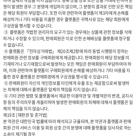
하여 일체의 책임을 지지 않습니다. 등록 상품 정보 또는 상품 거래에 관하여 분
쟁이 발생한 경우 그 분쟁에 개입하지 않으며, 그 분쟁의 결과로 인한 모든 책임
은 해당 회원이 부담합니다. 또한 이와 관련하여 플랫폼이 제3자에게 손해를 
배상하거나 기타 비용을 지출한 경우 플랫폼은 귀책사유 있는 해당 회원에게 
구상권을 행사할 수 있습니다.

 ③  플랫폼은 적법한 권리자의 요구가 있는 경우에는 상품에 관한 정보를 삭제
하거나 수정할 수 있으며, 판매회원은 이로 인한 손해배상을 플랫폼에 청구할 
수 없습니다.

 ④ 플랫폼은 「전자상거래법」 제20조제2항에 따라 동법 시행령이 정하는 
판매회원 관련 정보를 구매회원에게 제공합니다. 판매회원이 해당 정보를 미
기재하거나 오기재함으로써 발생하는 모든 책임은 판매회원이 부담하여야 하
며, 이와 관련하여 플랫폼이 구매회원에게 손해를 배상하거나 기타 비용을 지
출한 경우 플랫폼은 판매회원에게 구상권을 행사할 수 있습니다.

 ⑤ 판매회원이 자신의 개인정보를 타인에게 유출 또는 제공함으로써 발생하
는 피해에 대해서 플랫폼은 일체의 책임을 지지 않습니다.

 ⑥ 기타 관련 법령 및 플랫폼에서 제공한 이용약관 및 개별약관의 변경, 공지사
항 등의 주의의무를 게을리하여 발생한 판매회원의 피해에 대해서 플랫폼은 일
체의 책임을 지지 않습니다.

제19조 [재판권 및 준거법]

본 약관은 대한민국 법률에 따라 해석되고 규율되며, 본 약관과 플랫폼과 판매
회원 간의 서비스 이용 및 회원 상호 간의 분쟁에 대해 플랫폼을 당사자로 하는 
소송이 제기될 경우
