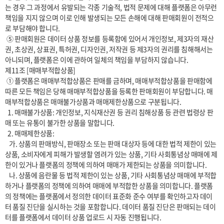
는 경우 그 과정에서 유발되는 각종 기술적, 법적 문제에 대해 플랫폼은 아무런 
책임을 지지 않으며 이로 인해 발생되는 모든 손해에 대해 판매회원이 전적으
로 부담해야 합니다.

 ⑤ 판매회원은 데이터 상품 정보를 등록함에 있어서 개인정보, 제3자의 재산
권, 초상권, 상표권, 특허권, 디자인권, 저작권 등 제3자의 권리를 침해해서는 
아니되며, 플랫폼은 이에 관하여 일체의 책임을 부담하지 않습니다.

제11조 [매매부적합상품]

 ① 플랫폼은 매매부적합상품은 판매를 금하며, 매매부적합상품을 판매함에 
따른 모든 책임은 당해 매매부적합상품을 등록한 판매회원이 부담합니다. 매
매부적합상품은 매매불가상품과 매매제한상품으로 구분됩니다.

  1. 매매불가상품: 개인정보, 지식재산권 등 권리 침해상품 등 관련 법령상 판
매 또는 유통이 불가한 상품을 말합니다.

  2. 매매제한상품:

   가. 상품의 판매방식, 판매장소 또는 판매 대상자 등에 대한 법적 제한이 있는 
상품, 소비자에게 피해가 발생할 염려가 있는 상품, 기타 사회통념상 매매에 제
한이 있거나 플랫폼의 정책에 의하여 매매가 제한되는 상품을 의미합니다.

   나. 상품에 음란물 등 법적 제한이 있는 상품, 기타 사회통념상 매매에 부적합
하거나 플랫폼의 정책에 의하여 매매에 부적합한 상품을 의미합니다. 플랫폼
의 정책에는 플랫폼에서 정의한 데이터 표준화 준수 여부를 확인하고자 데이
터 품질 진단을 실시하는 것을 포함합니다. 데이터 품질 진단은 판매되는 데이
터를 플랫폼에서 데이터 상품 업로드 시 자동 진행됩니다.
