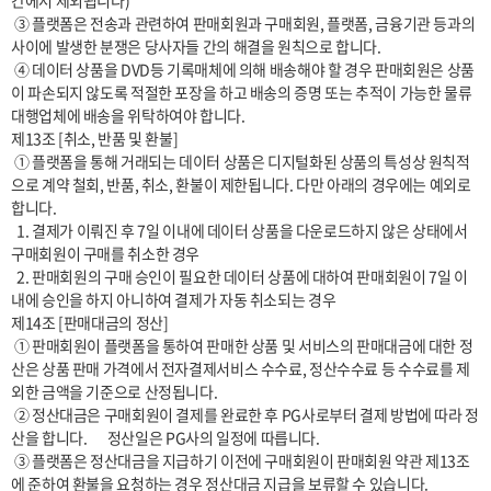
간에서 제외됩니다)

 ③ 플랫폼은 전송과 관련하여 판매회원과 구매회원, 플랫폼, 금융기관 등과의 
사이에 발생한 분쟁은 당사자들 간의 해결을 원칙으로 합니다.

 ④ 데이터 상품을 DVD등 기록매체에 의해 배송해야 할 경우 판매회원은 상품
이 파손되지 않도록 적절한 포장을 하고 배송의 증명 또는 추적이 가능한 물류
대행업체에 배송을 위탁하여야 합니다.

제13조 [취소, 반품 및 환불]

 ① 플랫폼을 통해 거래되는 데이터 상품은 디지털화된 상품의 특성상 원칙적
으로 계약 철회, 반품, 취소, 환불이 제한됩니다. 다만 아래의 경우에는 예외로 
합니다.

  1. 결제가 이뤄진 후 7일 이내에 데이터 상품을 다운로드하지 않은 상태에서 
구매회원이 구매를 취소한 경우

  2. 판매회원의 구매 승인이 필요한 데이터 상품에 대하여 판매회원이 7일 이
내에 승인을 하지 아니하여 결제가 자동 취소되는 경우

제14조 [판매대금의 정산]

 ① 판매회원이 플랫폼을 통하여 판매한 상품 및 서비스의 판매대금에 대한 정
산은 상품 판매 가격에서 전자결제서비스 수수료, 정산수수료 등 수수료를 제
외한 금액을 기준으로 산정됩니다.

 ② 정산대금은 구매회원이 결제를 완료한 후 PG사로부터 결제 방법에 따라 정
산을 합니다.       정산일은 PG사의 일정에 따릅니다.

 ③ 플랫폼은 정산대금을 지급하기 이전에 구매회원이 판매회원 약관 제13조
에 준하여 환불을 요청하는 경우 정산대금 지급을 보류할 수 있습니다.
