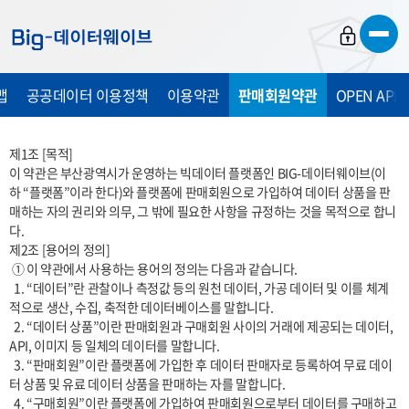
바
바
바
로
로
로
가
가
가
맵
공공데이터 이용정책
이용약관
판매회원약관
OPEN API
기
기
기
제1조 [목적]

이 약관은 부산광역시가 운영하는 빅데이터 플랫폼인 BIG-데이터웨이브(이
하 “플랫폼”이라 한다)와 플랫폼에 판매회원으로 가입하여 데이터 상품을 판
매하는 자의 권리와 의무, 그 밖에 필요한 사항을 규정하는 것을 목적으로 합니
다.

제2조 [용어의 정의]

 ① 이 약관에서 사용하는 용어의 정의는 다음과 같습니다.

  1. “데이터”란 관찰이나 측정값 등의 원천 데이터, 가공 데이터 및 이를 체계
적으로 생산, 수집, 축적한 데이터베이스를 말합니다.

  2. “데이터 상품”이란 판매회원과 구매회원 사이의 거래에 제공되는 데이터, 
API, 이미지 등 일체의 데이터를 말합니다.

  3. “판매회원”이란 플랫폼에 가입한 후 데이터 판매자로 등록하여 무료 데이
터 상품 및 유료 데이터 상품을 판매하는 자를 말합니다.

  4. “구매회원”이란 플랫폼에 가입하여 판매회원으로부터 데이터를 구매하고 