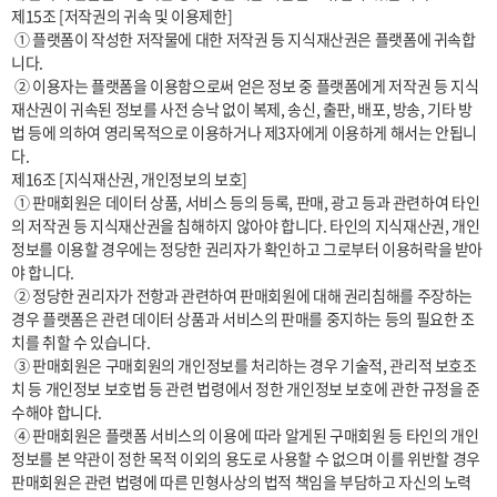
제15조 [저작권의 귀속 및 이용제한]

 ① 플랫폼이 작성한 저작물에 대한 저작권 등 지식재산권은 플랫폼에 귀속합
니다.

 ② 이용자는 플랫폼을 이용함으로써 얻은 정보 중 플랫폼에게 저작권 등 지식
재산권이 귀속된 정보를 사전 승낙 없이 복제, 송신, 출판, 배포, 방송, 기타 방
법 등에 의하여 영리목적으로 이용하거나 제3자에게 이용하게 해서는 안됩니
다.

제16조 [지식재산권, 개인정보의 보호]

 ① 판매회원은 데이터 상품, 서비스 등의 등록, 판매, 광고 등과 관련하여 타인
의 저작권 등 지식재산권을 침해하지 않아야 합니다. 타인의 지식재산권, 개인
정보를 이용할 경우에는 정당한 권리자가 확인하고 그로부터 이용허락을 받아
야 합니다.

 ② 정당한 권리자가 전항과 관련하여 판매회원에 대해 권리침해를 주장하는 
경우 플랫폼은 관련 데이터 상품과 서비스의 판매를 중지하는 등의 필요한 조
치를 취할 수 있습니다.

 ③ 판매회원은 구매회원의 개인정보를 처리하는 경우 기술적, 관리적 보호조
치 등 개인정보 보호법 등 관련 법령에서 정한 개인정보 보호에 관한 규정을 준
수해야 합니다.

 ④ 판매회원은 플랫폼 서비스의 이용에 따라 알게된 구매회원 등 타인의 개인
정보를 본 약관이 정한 목적 이외의 용도로 사용할 수 없으며 이를 위반할 경우 
판매회원은 관련 법령에 따른 민형사상의 법적 책임을 부담하고 자신의 노력