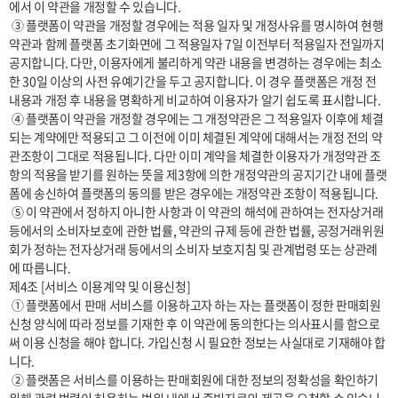
에서 이 약관을 개정할 수 있습니다.

 ③ 플랫폼이 약관을 개정할 경우에는 적용 일자 및 개정사유를 명시하여 현행 
약관과 함께 플랫폼 초기화면에 그 적용일자 7일 이전부터 적용일자 전일까지 
공지합니다. 다만, 이용자에게 불리하게 약관 내용을 변경하는 경우에는 최소
한 30일 이상의 사전 유예기간을 두고 공지합니다. 이 경우 플랫폼은 개정 전 
내용과 개정 후 내용을 명확하게 비교하여 이용자가 알기 쉽도록 표시합니다. 

 ④ 플랫폼이 약관을 개정할 경우에는 그 개정약관은 그 적용일자 이후에 체결
되는 계약에만 적용되고 그 이전에 이미 체결된 계약에 대해서는 개정 전의 약
관조항이 그대로 적용됩니다. 다만 이미 계약을 체결한 이용자가 개정약관 조
항의 적용을 받기를 원하는 뜻을 제3항에 의한 개정약관의 공지기간 내에 플랫
폼에 송신하여 플랫폼의 동의를 받은 경우에는 개정약관 조항이 적용됩니다.

 ⑤ 이 약관에서 정하지 아니한 사항과 이 약관의 해석에 관하여는 전자상거래 
등에서의 소비자보호에 관한 법률, 약관의 규제 등에 관한 법률, 공정거래위원
회가 정하는 전자상거래 등에서의 소비자 보호지침 및 관계법령 또는 상관례
에 따릅니다.

제4조 [서비스 이용계약 및 이용신청]

 ① 플랫폼에서 판매 서비스를 이용하고자 하는 자는 플랫폼이 정한 판매회원 
신청 양식에 따라 정보를 기재한 후 이 약관에 동의한다는 의사표시를 함으로
써 이용 신청을 해야 합니다. 가입신청 시 필요한 정보는 사실대로 기재해야 합
니다.

 ② 플랫폼은 서비스를 이용하는 판매회원에 대한 정보의 정확성을 확인하기 