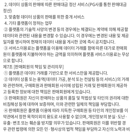
  2. 데이터 상품의 판매에 따른 판매대금 정산 서비스(PG사를 통한 판매대금 
정산)

  3. 맞춤형 데이터 상품의 판매를 위한 중개 서비스

  4. 기타 플랫폼이 정하는 업무

 ② 플랫폼의 기술적 사양의 변경 등의 경우에는 체결되는 계약에 의해 제공할 
데이터와 관련된 내용을 변경할 수 있습니다. 이 경우에는 변경된 내용 및 제공
일자를 명시하여 현재의 데이터 내용을 게시한 곳에 즉시 공지합니다.

 ③ 서비스이용료는 플랫폼을 이용해 데이터 거래를 함에 따른 대가로 판매회
원이 플랫폼에 지불하여야 하는 금액을 의미하며 플랫폼 서비스이용료는 무상
으로 합니다.

제7조 [판매회원의 책임 및 관리의무]

 ① 플랫폼은 데이터 거래를 기반으로 한 서비스만을 제공합니다.

 ② 데이터 상품 또는 용역(데이터 가공, 분석 또는 컨설팅 등의 서비스)의 거래
와 관련하여, 구매회원과 판매회원 사이에 성립된 거래 및 판매회원이 제공하
고 등록한 정보에 대한 책임은 판매회원에게 있습니다.

 ③ 판매회원은 자신이 판매하는 상품의 품질 및 적법성 및 타인의 권리에 대한 
비침해성 등에 대하여 보증하며, 이와 관련한 일체의 책임을 부담합니다.

 ④ 판매회원은 플랫폼 이용에 따라 지득한 구매회원 등 타인의 개인정보를 이 
약관에서 정한 목적이외의 용도로 사용할 수 없으며, 개인정보의 분실·도난·
유출·변조 또는 훼손을 방지할 의무가 있습니다. 판매회원은 이를 위반할 경
우 관련 법령에 의한 모든 민·형사상의 법적 책임을 부담하고 자신의 노력과 비