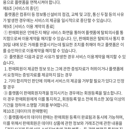
용으로 플랫폼을 면책시켜야 합니다.

제8조 [서비스의 중단]

  플랫폼은 컴퓨터 등 정보통신설비의 점검, 교체 및 고장, 통신 두절 등의 사유
가 발생한 경우에는 서비스의 제공을 일시적으로 중단할 수 있습니다. 

제9조 [서비스 이용 계약의 종료]

 ① 판매회원은 언제든지 해당 서비스 화면을 통하여 플랫폼에 탈퇴의사를 통
지함으로써 이용계약을 해지할 수 있습니다. 단, 판매회원은 탈퇴의사 통지 후 
30일 내에 모든 거래를 완결시키는데 필요한 조치를 취해야 하고 플랫폼은 이
를 승인하므로 이용계약을 해지할 수 있습니다.

 ②  플랫폼은 다음과 같은 사유가 발생한 경우 서비스 이용계약을 해지할 수 있
습니다.

  1. 판매회원이 제공한 정보 또는 그에 관한 증빙자료가 허위이거나 플랫폼에
서 요청하는 증빙자료를 제공하지 않는 경우

  2. 기타 합리적인 판단에 의해서 서비스의 제공을 거부할 필요가 있다고 인정
할 경우

 ③ 플랫폼이 판매회원자격을 정지시키는 경우에는 회원등록을 말소합니다. 
이 경우 판매회원에게 이를 통지하고, 회원등록 말소 전에 최소한 30일 이상의 
기간을 정하여 소명할 기회를 부여합니다.

제10조 [데이터의 판매행위]

 ① 플랫폼에서의 데이터 판매는 판매회원 등록이 완료됨과 동시에 가능하며, 
이를 위해서 판매회원은 데이터 상품에 관한 정보와 거래조건에 관한 내용을 