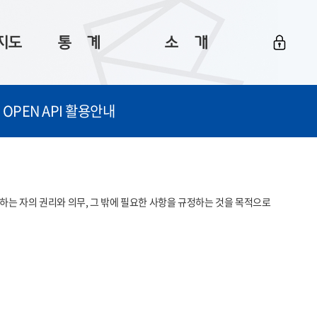
지도
통ㅤ계
소ㅤ개
부산 통계
플랫폼 소개
OPEN API 활용안내
통계로 보는 부산
공지사항
데이터
통계 자료실
Big 월간뉴스
지도
통계 알림
이용 안내
는 자의 권리와 의무, 그 밖에 필요한 사항을 규정하는 것을 목적으로 
5
통계 관련 정보
이용 문의 및 개선 요청