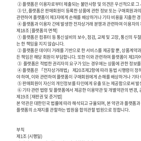
 ② 플랫폼은 이용자로부터 제출되는 불만사항 및 의견은 우선적으로 그 사항을 처리합니다. 다만, 신속한 처리가 곤란한 경우에는 이용자에게 그 사유와 처리일정을 즉시 통보해 드립니다.

 ③ 단, 플랫폼은 판매회원이 등록한 상품에 관한 정보 또는 구매회원과의 거래에 관하여 분쟁이 발생한 경우 그 분쟁에 개입하지 않으며 그 분쟁의 결과로 인한 모든 책임은 판매회원 또는 구매회원이 부담해야 합니다. 또한, 이와 
관련하여 플랫폼이 제3자에게 손해를 배상하거나 기타 비용을 지출한 경우
 ④ 플랫폼과 이용자 간에 발생한 전자상거래 분쟁과 관련하여 이용자의 피해구제신청이 있는 경우에는 공정거래위원회 또는 그에 준하는 기관의 조정에 따를 수 있습니다.

제18조 [플랫폼의 면책]

 ① 플랫폼은 컴퓨터 등 통신설비의 보수, 점검, 교체 및 고장, 통신의 두절 등의 사유가 발생한 경우에는 판매서비스의 제공을 일시적으로 중단할 수 있으며, 이와 관련하여 손해가 발생한 경우 플랫폼은 고의 또는 중대한 과실이 없
는 한 책임을 지지 않습니다.

 ② 플랫폼은 데이터 거래를 기반으로 한 서비스를 제공할 뿐, 상품계약과 관련하여 일체의 책임을 지지 않습니다. 등록 상품 정보 또는 상품 거래에 관하여 분쟁이 발생한 경우 그 분쟁에 개입하지 않으며, 그 분쟁의 결과로 인한 모
든 책임은 해당 회원이 부담합니다. 또한 이와 관련하여 플랫폼이 제3자
 ③  플랫폼은 적법한 권리자의 요구가 있는 경우에는 상품에 관한 정보를 삭제하거나 수정할 수 있으며, 판매회원은 이로 인한 손해배상을 플랫폼에 청구할 수 없습니다.

 ④ 플랫폼은 「전자상거래법」 제20조제2항에 따라 동법 시행령이 정하는 판매회원 관련 정보를 구매회원에게 제공합니다. 판매회원이 해당 정보를 미기재하거나 오기재함으로써 발생하는 모든 책임은 판매회원이 부담하여
야 하며, 이와 관련하여 플랫폼이 구매회원에게 손해를 배상하거나 기타 
 ⑤ 판매회원이 자신의 개인정보를 타인에게 유출 또는 제공함으로써 발생하는 피해에 대해서 플랫폼은 일체의 책임을 지지 않습니다.

 ⑥ 기타 관련 법령 및 플랫폼에서 제공한 이용약관 및 개별약관의 변경, 공지사항 등의 주의의무를 게을리하여 발생한 판매회원의 피해에 대해서 플랫폼은 일체의 책임을 지지 않습니다.

제19조 [재판권 및 준거법]

본 약관은 대한민국 법률에 따라 해석되고 규율되며, 본 약관과 플랫폼과 
플랫폼의 소재지를 관할하는 법원을 합의관할 법원으로 정합니다.

부칙

제1조 (시행일)
