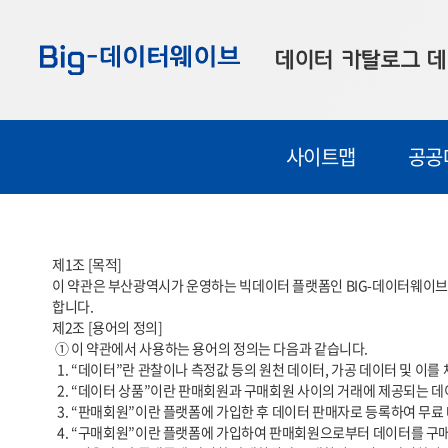
바
바
바
로
로
로
데이터 카탈로그
데
가
가
가
기
기
기
공공데이터
대
사이트맵
공공
부산데이터
우
맞춤형 데이터
셀
연계 데이터
제1조 [목적]

이 약관은 부산광역시가 운영하는 빅데이터 플랫폼인 BIG-데이터웨이브(
데이터 제공 신청
합니다.

제2조 [용어의 정의]

데이터 오류 신고
 ① 이 약관에서 사용하는 용어의 정의는 다음과 같습니다.

  1. “데이터”란 관찰이나 측정값 등의 원천 데이터, 가공 데이터 및 이를 체계적으로 생산, 수집, 축적한 데이터베이스를 말합니다.

  2. “데이터 상품”이란 판매회원과 구매회원 사이의 거래에 제공되는 데이터, API, 이미지 등 일체의 데이터를 말합니다.

  3. “판매회원”이란 플랫폼에 가입한 후 데이터 판매자로 등록하여 무료 데이터 상품 및 유료 데이터 상품을 판매하는 자를 말합니다.

  4. “구매회원”이란 플랫폼에 가입하여 판매회원으로부터 데이터를 구매하고 제공받는 자를 말합니다.
