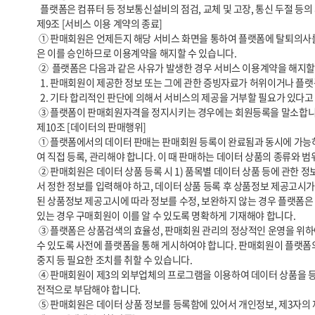
  플랫폼은 컴퓨터 등 정보통신설비의 점검, 교체 및 고장, 통신 두절 등의 사유가 발생한 경우에는 서비스의 제공을 일시적으로 중단할 수 있습니다. 

제9조 [서비스 이용 계약의 종료]

 ① 판매회원은 언제든지 해당 서비스 화면을 통하여 플랫폼에 탈퇴의사를 통지함으로써 이용계약을 해지할 수 있습니다. 단, 판매회원은 탈퇴의사 통지 후 30일 내에 모든 거래를 완결시키는데 필요한 조치를 취해야 하고 플랫폼
은 이를 승인하므로 이용계약을 해지할 수 있습니다.

 ②  플랫폼은 다음과 같은 사유가 발생한 경우 서비스 이용계약을 해지할 수 있습니다.

  1. 판매회원이 제공한 정보 또는 그에 관한 증빙자료가 허위이거나 플랫폼에서 요청하는 증빙자료를 제공하지 않는 경우

  2. 기타 합리적인 판단에 의해서 서비스의 제공을 거부할 필요가 있다고 인정할 경우

 ③ 플랫폼이 판매회원자격을 정지시키는 경우에는 회원등록을 말소합니다. 이 경우 판매회원에게 이를 통지하고, 회원등록 말소 전에 최소한 30일 이상의 기간을 정하여 소명할 기회를 부여합니다.

제10조 [데이터의 판매행위]

 ① 플랫폼에서의 데이터 판매는 판매회원 등록이 완료됨과 동시에 가능하며, 이를 위해서 판매회원은 데이터 상품에 관한 정보와 거래조건에 관한 내용을 「전자상거래 등에서의 소비자보호에 관한 법률」 등 관련 법령을 통하
여 직접 등록, 관리해야 합니다. 이 때 판매하는 데이터 상품의 종류와 
 ② 판매회원은 데이터 상품 등록 시 1) 품목별 데이터 상품 등에 관한 정보, 2) 거래조건에 관한 정보 등은 입력 당시 「전자상거래 등에서의 상품 등의 정보제공에 관한 고시」(공정거래위원회 고시, 이하 ‘상품정보 제공고시’)에
서 정한 정보를 입력해야 하고, 데이터 상품 등록 후 상품정보 제공고시가
된 상품정보 제공고시에 따라 정보를 수정, 보완하지 않는 경우 플랫폼은 
있는 경우 구매회원이 이를 알 수 있도록 명확하게 기재해야 합니다.

 ③ 플랫폼은 상품검색의 효율성, 판매회원 관리의 정상적인 운영을 위하여, 판매회원에 대한 사전통지로써 “판매조직 1개사 당 데이터 상품 등록 건수를 제한할 수 있습니다. 구체적인 제한시기, 내용, 방법 등은 “판매회원”이 알 
수 있도록 사전에 플랫폼을 통해 게시하여야 합니다. 판매회원이 플랫폼의 
중지 등 필요한 조치를 취할 수 있습니다.

 ④ 판매회원이 제3의 외부업체의 프로그램을 이용하여 데이터 상품을 등록하는 경우 그 과정에서 유발되는 각종 기술적, 법적 문제에 대해 플랫폼은 아무런 책임을 지지 않으며 이로 인해 발생되는 모든 손해에 대해 판매회원이 
전적으로 부담해야 합니다.

 ⑤ 판매회원은 데이터 상품 정보를 등록함에 있어서 개인정보, 제3자의 재산권, 초상권, 상표권, 특허권, 디자인권, 저작권 등 제3자의 권리를 침해해서는 아니되며, 플랫폼은 이에 관하여 일체의 책임을 부담하지 않습니다.
