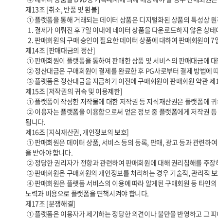
제13조 [취소, 반품 및 환불]

 ① 플랫폼을 통해 거래되는 데이터 상품은 디지털화된 상품의 특성상 원칙적으로 계약 철회, 반품, 취소, 환불이 제한됩니다. 다만 아래의 경우에는 예외로 합니다.

  1. 결제가 이뤄진 후 7일 이내에 데이터 상품을 다운로드하지 않은 상태에서 구매회원이 구매를 취소한 경우

  2. 판매회원의 구매 승인이 필요한 데이터 상품에 대하여 판매회원이 7일 이내에 승인을 하지 아니하여 결제가 자동 취소되는 경우

제14조 [판매대금의 정산]

 ① 판매회원이 플랫폼을 통하여 판매한 상품 및 서비스의 판매대금에 대한 정산은 상품 판매 가격에서 전자결제서비스 수수료, 정산수수료 등 수수료를 제외한 금액을 기준으로 산정됩니다.

 ② 정산대금은 구매회원이 결제를 완료한 후 PG사로부터 결제 방법에 따라 정산을 합니다.       정산일은 PG사의 일정에 따릅니다.

 ③ 플랫폼은 정산대금을 지급하기 이전에 구매회원이 판매회원 약관 제13조에 준하여 환불을 요청하는 경우 정산대금 지급을 보류할 수 있습니다.

제15조 [저작권의 귀속 및 이용제한]

 ① 플랫폼이 작성한 저작물에 대한 저작권 등 지식재산권은 플랫폼에 귀속합니다.

 ② 이용자는 플랫폼을 이용함으로써 얻은 정보 중 플랫폼에게 저작권 등 지식재산권이 귀속된 정보를 사전 승낙 없이 복제, 송신, 출판, 배포, 방송, 기타 방법 등에 의하여 영리목적으로 이용하거나 제3자에게 이용하게 해서는 안
됩니다.

제16조 [지식재산권, 개인정보의 보호]

 ① 판매회원은 데이터 상품, 서비스 등의 등록, 판매, 광고 등과 관련하여 타인의 저작권 등 지식재산권을 침해하지 않아야 합니다. 타인의 지식재산권, 개인정보를 이용할 경우에는 정당한 권리자가 확인하고 그로부터 이용허락
을 받아야 합니다.

 ② 정당한 권리자가 전항과 관련하여 판매회원에 대해 권리침해를 주장하는 경우 플랫폼은 관련 데이터 상품과 서비스의 판매를 중지하는 등의 필요한 조치를 취할 수 있습니다.

 ③ 판매회원은 구매회원의 개인정보를 처리하는 경우 기술적, 관리적 보호조치 등 개인정보 보호법 등 관련 법령에서 정한 개인정보 보호에 관한 규정을 준수해야 합니다.

 ④ 판매회원은 플랫폼 서비스의 이용에 따라 알게된 구매회원 등 타인의 개인정보를 본 약관이 정한 목적 이외의 용도로 사용할 수 없으며 이를 위반할 경우 판매회원은 관련 법령에 따른 민형사상의 법적 책임을 부담하고 자신의 
노력과 비용으로 플랫폼을 면책시켜야 합니다.

제17조 [분쟁해결]

 ① 플랫폼은 이용자가 제기하는 정당한 의견이나 불만을 반영하고 그 피해를 보상하기 위한 노력을 기울입니다.
