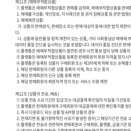
제11조 [매매부적합상품]

 ① 플랫폼은 매매부적합상품은 판매를 금하며, 매매부적합상품을 판매함에 따른 모든 책임은 당해 매매부적합상품을 등록한 판매회원이 부담합니다. 매매부적합상품은 매매불가상품과 매매제한상품으로 구분됩니다.

  1. 매매불가상품: 개인정보, 지식재산권 등 권리 침해상품 등 관련 법령상 판매 또는 유통이 불가한 상품을 말합니다.

  2. 매매제한상품:

   가. 상품의 판매방식, 판매장소 또는 판매 대상자 등에 대한 법적 제한이 있는 상품, 소비자에게 피해가 발생할 염려가 있는 상품, 기타 사회통념상 매매에 제한이 있거나 플랫폼의 정책에 의하여 매매가 제한되는 상품을 의미합니
다.

   나. 상품에 음란물 등 법적 제한이 있는 상품, 기타 사회통념상 매매에 부적합하거나 플랫폼의 정책에 의하여 매매에 부적합한 상품을 의미합니다. 플랫폼의 정책에는 플랫폼에서 정의한 데이터 표준화 준수 여부를 확인하고자 
데이터 품질 진단을 실시하는 것을 포함합니다. 데이터 품질 진단은 판매
 ② 플랫폼은 매매부적합상품이 발견된 경우 사전 통보 없이 당해 상품의 판매를 중지시킬 수 있으며, 당해 상품이 이미 판매된 경우 그 거래를 취소할 수 있습니다.

 ③ 플랫폼은 매매부적합상품을 등록한 판매회원의 회원 자격을 정지시키거나 탈퇴시킬 수 있으며, 매매부적합상품으로 인하여 입은 손해를 당해 판매회원에게 청구할 수 있습니다.

 ④ 플랫폼은 등록된 상품이 구매회원 또는 제3자에게 위해 또는 손해를 발생시키거나 발생시킬 우려가 있다고 인정되는 경우 아래와 같은 조치들을 취할 수 있습니다.

  1. 해당 판매회원의 다른 상품 등록의 삭제, 취소 또는 중지

  2. 해당 판매회원의 신규 상품 등록 제한

  3. 해당 판매회원의 회원자격 정지 또는 서비스 이용 제한

제12조 [상품의 전송, 배송]

 ① 상품 전송 소요기간은 입금 또는 대금결제 확인일의 익일을 기산일로 하여 상품이 구매자에게 전송완료 되기까지의 기간을 말합니다. 

 ② 플랫폼은 판매회원에게 구매회원의 대금결제에 대한 확인통지를 받은 후 3영업일 이내에 전송에 필요한 조치를 취하도록 안내합니다. 다만 아래와 같은 경우에는 예외로 합니다.

  1. 즉시 다운로드 되는 상품 및 API형 상품의 경우

  2. 천재지변 등 불가항력적인 사유가 발생한 경우(그 해당기간은 전송 소요기간에서 제외됩니다)

 ③ 플랫폼은 전송과 관련하여 판매회원과 구매회원, 플랫폼, 금융기관 등과의 사이에 발생한 분쟁은 당사자들 간의 해결을 원칙으로 합니다.

 ④ 데이터 상품을 DVD등 기록매체에 의해 배송해야 할 경우 판매회원은 상품이 파손되지 않도록 적절한 포장을 하고 배송의 증명 또는 추적이 가능한 물류대행업체에 배송을 위탁하여야 합니다.
