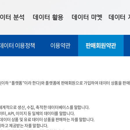
이터 분석
데이터 활용
데이터 마켓
데이터 
시 보드
상황판
데이터 구매
전국 통합맵
데이터 이용정책
이용약관
판매회원약관
수사례
시각화 서비스
맞춤형 의뢰
데이터 현황
프 분석
데이터 활용 서비스
데이터 공모전
지도 기반 
주소 좌표 변환
판매자 신청
시민 공감
이하 “플랫폼”이라 한다)와 플랫폼에 판매회원으로 가입하여 데이터 상품을 판매하
프로파일링
참여 기업 홍보
소상공인36
마켓 이용 안내