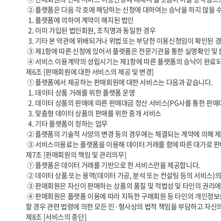
 ② 플랫폼은 다음 각 호에 해당하는 신청에 대하여는 승낙을 하지 않을 수 있습니다.

  1. 플랫폼에 의하여 계약이 해지된 법인

  2. 이미 가입된 법인회원, 조직명과 동일한 경우

  3. 기타 본 약관에 위배되거나 위법 또는 부당한 이용신청임이 확인된 경우 및 플랫폼의 합리적 판단에 의하여 필요하다고 인정되는 경우

 ③ 제1항에 따른 신청에 있어서 플랫폼은 전문기관을 통한 실명확인 및 본인인증, 계좌검증 및 사업자등록 확인 등을 요청할 수 있습니다.

 ④ 서비스 이용계약의 성립시기는 제1항에 따른 플랫폼의 승낙이 완료되고 해당 내용을 신청자에게 발송한 시점으로 합니다.

제6조 [판매회원에 대한 서비스의 제공 및 변경]

 ① 플랫폼에서 제공하는 판매회원에 대한 서비스는 다음과 같습니다.

  1. 데이터 상품 거래를 위한 플랫폼 운영

  2. 데이터 상품의 판매에 따른 판매대금 정산 서비스(PG사를 통한 판매대금 정산)

  3. 맞춤형 데이터 상품의 판매를 위한 중개 서비스

  4. 기타 플랫폼이 정하는 업무

 ② 플랫폼의 기술적 사양의 변경 등의 경우에는 체결되는 계약에 의해 제공할 데이터와 관련된 내용을 변경할 수 있습니다. 이 경우에는 변경된 내용 및 제공일자를 명시하여 현재의 데이터 내용을 게시한 곳에 즉시 공지합니다.

 ③ 서비스이용료는 플랫폼을 이용해 데이터 거래를 함에 따른 대가로 판매회원이 플랫폼에 지불하여야 하는 금액을 의미하며 플랫폼 서비스이용료는 무상으로 합니다.

제7조 [판매회원의 책임 및 관리의무]

 ① 플랫폼은 데이터 거래를 기반으로 한 서비스만을 제공합니다.

 ② 데이터 상품 또는 용역(데이터 가공, 분석 또는 컨설팅 등의 서비스)의 거래와 관련하여, 구매회원과 판매회원 사이에 성립된 거래 및 판매회원이 제공하고 등록한 정보에 대한 책임은 판매회원에게 있습니다.

 ③ 판매회원은 자신이 판매하는 상품의 품질 및 적법성 및 타인의 권리에 대한 비침해성 등에 대하여 보증하며, 이와 관련한 일체의 책임을 부담합니다.

 ④ 판매회원은 플랫폼 이용에 따라 지득한 구매회원 등 타인의 개인정보를 이 약관에서 정한 목적이외의 용도로 사용할 수 없으며, 개인정보의 분실·도난·유출·변조 또는 훼손을 방지할 의무가 있습니다. 판매회원은 이를 위반
할 경우 관련 법령에 의한 모든 민·형사상의 법적 책임을 부담하고 자신
제8조 [서비스의 중단]
