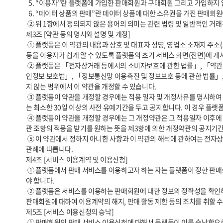
  5. “이용자”란 플랫폼에 가입한 판매회원과 구매회원 그리고 가입하지 않고 플랫폼을 이용하는 자를 통칭합니다.

  6. “데이터 상품의 판매”란 데이터 상품에 대한 소유권을 가진 판매회원이 데이터 상품에 대한 소유권은 그대로 보유하면서 구매회원에게 데이터 상품을 이용할 수 있는 권리를 비독점적으로 부여하는 것을 말합니다.

 ② 위 1항에서 정의되지 않은 용어의 의미는 관련 법령 및 일반적인 거래관행을 따릅니다.

제3조 [약관 등의 명시와 설명 및 개정]

 ① 플랫폼은 이 약관의 내용과 상호 및 대표자 성명, 영업소 소재지 주소(소비자의 불만을 처리할 수 있는 곳의 주소를 포함), 전화번호, 모사전송번호, 전자우편주소, 사업자등록번호, 통신판매업 신고번호, 개인정보 보호책임자 
등을 이용자가 쉽게 알 수 있도록 플랫폼의 초기 서비스 화면(전면)에 게시
 ② 플랫폼은 「전자상거래 등에서의 소비자보호에 관한 법률」, 「약관의 규제에 관한 법률」, 「전자문서 및 전자거래기본법」, 「전자금융거래법」, 「전자서명법」, 「방문판매 등에 관한 법률」, 「소비자기본법」, 「개
인정보 보호법」, 「정보통신망 이용촉진 및 정보보호 등에 관한 법률」,
지 않는 범위에서 이 약관을 개정할 수 있습니다.

 ③ 플랫폼이 약관을 개정할 경우에는 적용 일자 및 개정사유를 명시하여 현행 약관과 함께 플랫폼 초기화면에 그 적용일자 7일 이전부터 적용일자 전일까지 공지합니다. 다만, 이용자에게 불리하게 약관 내용을 변경하는 경우에
는 최소한 30일 이상의 사전 유예기간을 두고 공지합니다. 이 경우 플랫폼
 ④ 플랫폼이 약관을 개정할 경우에는 그 개정약관은 그 적용일자 이후에 체결되는 계약에만 적용되고 그 이전에 이미 체결된 계약에 대해서는 개정 전의 약관조항이 그대로 적용됩니다. 다만 이미 계약을 체결한 이용자가 개정약
관 조항의 적용을 받기를 원하는 뜻을 제3항에 의한 개정약관의 공지기간
 ⑤ 이 약관에서 정하지 아니한 사항과 이 약관의 해석에 관하여는 전자상거래 등에서의 소비자보호에 관한 법률, 약관의 규제 등에 관한 법률, 공정거래위원회가 정하는 전자상거래 등에서의 소비자 보호지침 및 관계법령 또는 상
관례에 따릅니다.

제4조 [서비스 이용계약 및 이용신청]

 ① 플랫폼에서 판매 서비스를 이용하고자 하는 자는 플랫폼이 정한 판매회원 신청 양식에 따라 정보를 기재한 후 이 약관에 동의한다는 의사표시를 함으로써 이용 신청을 해야 합니다. 가입신청 시 필요한 정보는 사실대로 기재해
야 합니다.

 ② 플랫폼은 서비스를 이용하는 판매회원에 대한 정보의 정확성을 확인하기 위해 관련 법령이 허용하는 범위 내에서 증빙자료의 제공을 요청할 수 있습니다. 만일 정당한 사유 없이 증빙자료를 제공하지 않는 경우 플랫폼은 해당 
판매회원에 대하여 이용계약의 해지, 판매 활동 제한 등의 조치를 취할 수
제5조 [서비스 이용신청의 승낙]

 ① 판매회원의 판매 서비스 이용신청에 대해서 플랫폼이 이를 승낙함으로써 성립합니다. 플랫폼은 이용승낙의 의사표시를 해당 서비스 화면에 게시하거나 e-mail 또는 기타 방법으로 통지합니다.
