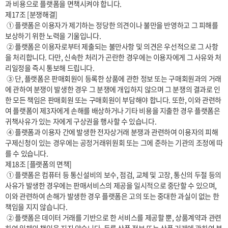
과 비용으로 플랫폼을 면책시켜야 합니다.

제17조 [분쟁해결]

 ① 플랫폼은 이용자가 제기하는 정당한 의견이나 불만을 반영하고 그 피해를 
보상하기 위한 노력을 기울입니다.

 ② 플랫폼은 이용자로부터 제출되는 불만사항 및 의견은 우선적으로 그 사항
을 처리합니다. 다만, 신속한 처리가 곤란한 경우에는 이용자에게 그 사유와 처
리일정을 즉시 통보해 드립니다.

 ③ 단, 플랫폼은 판매회원이 등록한 상품에 관한 정보 또는 구매회원과의 거래
에 관하여 분쟁이 발생한 경우 그 분쟁에 개입하지 않으며 그 분쟁의 결과로 인
한 모든 책임은 판매회원 또는 구매회원이 부담해야 합니다. 또한, 이와 관련하
여 플랫폼이 제3자에게 손해를 배상하거나 기타 비용을 지출한 경우 플랫폼은 
귀책사유가 있는 자에게 구상권을 행사할 수 있습니다.

 ④ 플랫폼과 이용자 간에 발생한 전자상거래 분쟁과 관련하여 이용자의 피해
구제신청이 있는 경우에는 공정거래위원회 또는 그에 준하는 기관의 조정에 따
를 수 있습니다.

제18조 [플랫폼의 면책]

 ① 플랫폼은 컴퓨터 등 통신설비의 보수, 점검, 교체 및 고장, 통신의 두절 등의 
사유가 발생한 경우에는 판매서비스의 제공을 일시적으로 중단할 수 있으며, 
이와 관련하여 손해가 발생한 경우 플랫폼은 고의 또는 중대한 과실이 없는 한 
책임을 지지 않습니다.

 ② 플랫폼은 데이터 거래를 기반으로 한 서비스를 제공할 뿐, 상품계약과 관련