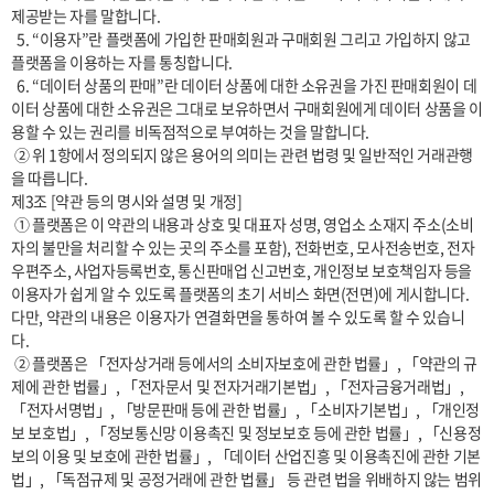
제공받는 자를 말합니다.

  5. “이용자”란 플랫폼에 가입한 판매회원과 구매회원 그리고 가입하지 않고 
플랫폼을 이용하는 자를 통칭합니다.

  6. “데이터 상품의 판매”란 데이터 상품에 대한 소유권을 가진 판매회원이 데
이터 상품에 대한 소유권은 그대로 보유하면서 구매회원에게 데이터 상품을 이
용할 수 있는 권리를 비독점적으로 부여하는 것을 말합니다.

 ② 위 1항에서 정의되지 않은 용어의 의미는 관련 법령 및 일반적인 거래관행
을 따릅니다.

제3조 [약관 등의 명시와 설명 및 개정]

 ① 플랫폼은 이 약관의 내용과 상호 및 대표자 성명, 영업소 소재지 주소(소비
자의 불만을 처리할 수 있는 곳의 주소를 포함), 전화번호, 모사전송번호, 전자
우편주소, 사업자등록번호, 통신판매업 신고번호, 개인정보 보호책임자 등을 
이용자가 쉽게 알 수 있도록 플랫폼의 초기 서비스 화면(전면)에 게시합니다. 
다만, 약관의 내용은 이용자가 연결화면을 통하여 볼 수 있도록 할 수 있습니
다. 

 ② 플랫폼은 「전자상거래 등에서의 소비자보호에 관한 법률」, 「약관의 규
제에 관한 법률」, 「전자문서 및 전자거래기본법」, 「전자금융거래법」, 
「전자서명법」, 「방문판매 등에 관한 법률」, 「소비자기본법」, 「개인정
보 보호법」, 「정보통신망 이용촉진 및 정보보호 등에 관한 법률」, 「신용정
보의 이용 및 보호에 관한 법률」, 「데이터 산업진흥 및 이용촉진에 관한 기본
법」, 「독점규제 및 공정거래에 관한 법률」 등 관련 법을 위배하지 않는 범위