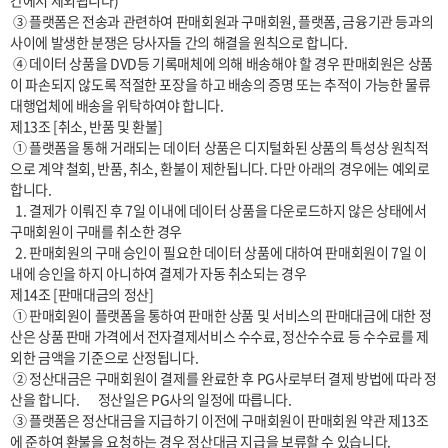
간에서 제외됩니다)

 ③ 플랫폼은 전송과 관련하여 판매회원과 구매회원, 플랫폼, 금융기관 등과의 
사이에 발생한 분쟁은 당사자들 간의 해결을 원칙으로 합니다.

 ④ 데이터 상품을 DVD등 기록매체에 의해 배송해야 할 경우 판매회원은 상품
이 파손되지 않도록 적절한 포장을 하고 배송의 증명 또는 추적이 가능한 물류
대행업체에 배송을 위탁하여야 합니다.

제13조 [취소, 반품 및 환불]

 ① 플랫폼을 통해 거래되는 데이터 상품은 디지털화된 상품의 특성상 원칙적
으로 계약 철회, 반품, 취소, 환불이 제한됩니다. 다만 아래의 경우에는 예외로 
합니다.

  1. 결제가 이뤄진 후 7일 이내에 데이터 상품을 다운로드하지 않은 상태에서 
구매회원이 구매를 취소한 경우

  2. 판매회원의 구매 승인이 필요한 데이터 상품에 대하여 판매회원이 7일 이
내에 승인을 하지 아니하여 결제가 자동 취소되는 경우

제14조 [판매대금의 정산]

 ① 판매회원이 플랫폼을 통하여 판매한 상품 및 서비스의 판매대금에 대한 정
산은 상품 판매 가격에서 전자결제서비스 수수료, 정산수수료 등 수수료를 제
외한 금액을 기준으로 산정됩니다.

 ② 정산대금은 구매회원이 결제를 완료한 후 PG사로부터 결제 방법에 따라 정
산을 합니다.       정산일은 PG사의 일정에 따릅니다.

 ③ 플랫폼은 정산대금을 지급하기 이전에 구매회원이 판매회원 약관 제13조
에 준하여 환불을 요청하는 경우 정산대금 지급을 보류할 수 있습니다.
