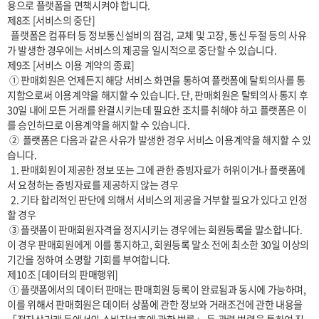
용으로 플랫폼을 면책시켜야 합니다.

제8조 [서비스의 중단]

  플랫폼은 컴퓨터 등 정보통신설비의 점검, 교체 및 고장, 통신 두절 등의 사유
가 발생한 경우에는 서비스의 제공을 일시적으로 중단할 수 있습니다. 

제9조 [서비스 이용 계약의 종료]

 ① 판매회원은 언제든지 해당 서비스 화면을 통하여 플랫폼에 탈퇴의사를 통
지함으로써 이용계약을 해지할 수 있습니다. 단, 판매회원은 탈퇴의사 통지 후 
30일 내에 모든 거래를 완결시키는데 필요한 조치를 취해야 하고 플랫폼은 이
를 승인하므로 이용계약을 해지할 수 있습니다.

 ②  플랫폼은 다음과 같은 사유가 발생한 경우 서비스 이용계약을 해지할 수 있
습니다.

  1. 판매회원이 제공한 정보 또는 그에 관한 증빙자료가 허위이거나 플랫폼에
서 요청하는 증빙자료를 제공하지 않는 경우

  2. 기타 합리적인 판단에 의해서 서비스의 제공을 거부할 필요가 있다고 인정
할 경우

 ③ 플랫폼이 판매회원자격을 정지시키는 경우에는 회원등록을 말소합니다. 
이 경우 판매회원에게 이를 통지하고, 회원등록 말소 전에 최소한 30일 이상의 
기간을 정하여 소명할 기회를 부여합니다.

제10조 [데이터의 판매행위]

 ① 플랫폼에서의 데이터 판매는 판매회원 등록이 완료됨과 동시에 가능하며, 
이를 위해서 판매회원은 데이터 상품에 관한 정보와 거래조건에 관한 내용을 