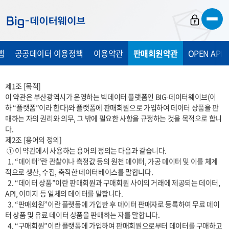
바
바
바
로
로
로
가
가
가
맵
공공데이터 이용정책
이용약관
판매회원약관
OPEN API
기
기
기
제1조 [목적]

이 약관은 부산광역시가 운영하는 빅데이터 플랫폼인 BIG-데이터웨이브(이
하 “플랫폼”이라 한다)와 플랫폼에 판매회원으로 가입하여 데이터 상품을 판
매하는 자의 권리와 의무, 그 밖에 필요한 사항을 규정하는 것을 목적으로 합니
다.

제2조 [용어의 정의]

 ① 이 약관에서 사용하는 용어의 정의는 다음과 같습니다.

  1. “데이터”란 관찰이나 측정값 등의 원천 데이터, 가공 데이터 및 이를 체계
적으로 생산, 수집, 축적한 데이터베이스를 말합니다.

  2. “데이터 상품”이란 판매회원과 구매회원 사이의 거래에 제공되는 데이터, 
API, 이미지 등 일체의 데이터를 말합니다.

  3. “판매회원”이란 플랫폼에 가입한 후 데이터 판매자로 등록하여 무료 데이
터 상품 및 유료 데이터 상품을 판매하는 자를 말합니다.

  4. “구매회원”이란 플랫폼에 가입하여 판매회원으로부터 데이터를 구매하고 