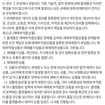
는 경우 그 과정에서 유발되는 각종 기술적, 법적 문제에 대해 플랫폼은 아무런 
책임을 지지 않으며 이로 인해 발생되는 모든 손해에 대해 판매회원이 전적으
로 부담해야 합니다.

 ⑤ 판매회원은 데이터 상품 정보를 등록함에 있어서 개인정보, 제3자의 재산
권, 초상권, 상표권, 특허권, 디자인권, 저작권 등 제3자의 권리를 침해해서는 
아니되며, 플랫폼은 이에 관하여 일체의 책임을 부담하지 않습니다.

제11조 [매매부적합상품]

 ① 플랫폼은 매매부적합상품은 판매를 금하며, 매매부적합상품을 판매함에 
따른 모든 책임은 당해 매매부적합상품을 등록한 판매회원이 부담합니다. 매
매부적합상품은 매매불가상품과 매매제한상품으로 구분됩니다.

  1. 매매불가상품: 개인정보, 지식재산권 등 권리 침해상품 등 관련 법령상 판
매 또는 유통이 불가한 상품을 말합니다.

  2. 매매제한상품:

   가. 상품의 판매방식, 판매장소 또는 판매 대상자 등에 대한 법적 제한이 있는 
상품, 소비자에게 피해가 발생할 염려가 있는 상품, 기타 사회통념상 매매에 제
한이 있거나 플랫폼의 정책에 의하여 매매가 제한되는 상품을 의미합니다.

   나. 상품에 음란물 등 법적 제한이 있는 상품, 기타 사회통념상 매매에 부적합
하거나 플랫폼의 정책에 의하여 매매에 부적합한 상품을 의미합니다. 플랫폼
의 정책에는 플랫폼에서 정의한 데이터 표준화 준수 여부를 확인하고자 데이
터 품질 진단을 실시하는 것을 포함합니다. 데이터 품질 진단은 판매되는 데이
터를 플랫폼에서 데이터 상품 업로드 시 자동 진행됩니다.
