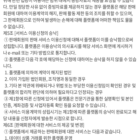
위해 관련 법령이 허용하는 범위 내에서 증빙자료의 제공을 요청할 수 있습니
다. 만일 정당한 사유 없이 증빙자료를 제공하지 않는 경우 플랫폼은 해당 판매
회원에 대하여 이용계약의 해지, 판매 활동 제한 등의 조치를 취할 수 있으며, 
그 판매회원으로 인하여 발생하는 손해에 대해 플랫폼에 어떠한 책임도 물을 
수 없습니다.

제5조 [서비스 이용신청의 승낙]

 ① 판매회원의 판매 서비스 이용신청에 대해서 플랫폼이 이를 승낙함으로써 
성립합니다. 플랫폼은 이용승낙의 의사표시를 해당 서비스 화면에 게시하거
나 e-mail 또는 기타 방법으로 통지합니다.

 ② 플랫폼은 다음 각 호에 해당하는 신청에 대하여는 승낙을 하지 않을 수 있습
니다.

  1. 플랫폼에 의하여 계약이 해지된 법인

  2. 이미 가입된 법인회원, 조직명과 동일한 경우

  3. 기타 본 약관에 위배되거나 위법 또는 부당한 이용신청임이 확인된 경우 및 
플랫폼의 합리적 판단에 의하여 필요하다고 인정되는 경우

 ③ 제1항에 따른 신청에 있어서 플랫폼은 전문기관을 통한 실명확인 및 본인
인증, 계좌검증 및 사업자등록 확인 등을 요청할 수 있습니다.

 ④ 서비스 이용계약의 성립시기는 제1항에 따른 플랫폼의 승낙이 완료되고 해
당 내용을 신청자에게 발송한 시점으로 합니다.

제6조 [판매회원에 대한 서비스의 제공 및 변경]

 ① 플랫폼에서 제공하는 판매회원에 대한 서비스는 다음과 같습니다.

  1. 데이터 상품 거래를 위한 플랫폼 운영
