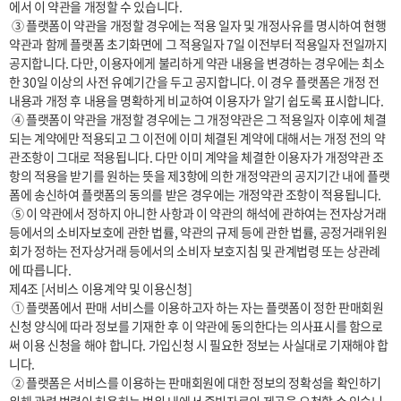
에서 이 약관을 개정할 수 있습니다.

 ③ 플랫폼이 약관을 개정할 경우에는 적용 일자 및 개정사유를 명시하여 현행 
약관과 함께 플랫폼 초기화면에 그 적용일자 7일 이전부터 적용일자 전일까지 
공지합니다. 다만, 이용자에게 불리하게 약관 내용을 변경하는 경우에는 최소
한 30일 이상의 사전 유예기간을 두고 공지합니다. 이 경우 플랫폼은 개정 전 
내용과 개정 후 내용을 명확하게 비교하여 이용자가 알기 쉽도록 표시합니다. 

 ④ 플랫폼이 약관을 개정할 경우에는 그 개정약관은 그 적용일자 이후에 체결
되는 계약에만 적용되고 그 이전에 이미 체결된 계약에 대해서는 개정 전의 약
관조항이 그대로 적용됩니다. 다만 이미 계약을 체결한 이용자가 개정약관 조
항의 적용을 받기를 원하는 뜻을 제3항에 의한 개정약관의 공지기간 내에 플랫
폼에 송신하여 플랫폼의 동의를 받은 경우에는 개정약관 조항이 적용됩니다.

 ⑤ 이 약관에서 정하지 아니한 사항과 이 약관의 해석에 관하여는 전자상거래 
등에서의 소비자보호에 관한 법률, 약관의 규제 등에 관한 법률, 공정거래위원
회가 정하는 전자상거래 등에서의 소비자 보호지침 및 관계법령 또는 상관례
에 따릅니다.

제4조 [서비스 이용계약 및 이용신청]

 ① 플랫폼에서 판매 서비스를 이용하고자 하는 자는 플랫폼이 정한 판매회원 
신청 양식에 따라 정보를 기재한 후 이 약관에 동의한다는 의사표시를 함으로
써 이용 신청을 해야 합니다. 가입신청 시 필요한 정보는 사실대로 기재해야 합
니다.

 ② 플랫폼은 서비스를 이용하는 판매회원에 대한 정보의 정확성을 확인하기 