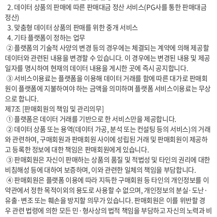
  2. 데이터 상품의 판매에 따른 판매대금 정산 서비스(PG사를 통한 판매대금 
정산)

  3. 맞춤형 데이터 상품의 판매를 위한 중개 서비스

  4. 기타 플랫폼이 정하는 업무

 ② 플랫폼의 기술적 사양의 변경 등의 경우에는 체결되는 계약에 의해 제공할 
데이터와 관련된 내용을 변경할 수 있습니다. 이 경우에는 변경된 내용 및 제공
일자를 명시하여 현재의 데이터 내용을 게시한 곳에 즉시 공지합니다.

 ③ 서비스이용료는 플랫폼을 이용해 데이터 거래를 함에 따른 대가로 판매회
원이 플랫폼에 지불하여야 하는 금액을 의미하며 플랫폼 서비스이용료는 무상
으로 합니다.

제7조 [판매회원의 책임 및 관리의무]

 ① 플랫폼은 데이터 거래를 기반으로 한 서비스만을 제공합니다.

 ② 데이터 상품 또는 용역(데이터 가공, 분석 또는 컨설팅 등의 서비스)의 거래
와 관련하여, 구매회원과 판매회원 사이에 성립된 거래 및 판매회원이 제공하
고 등록한 정보에 대한 책임은 판매회원에게 있습니다.

 ③ 판매회원은 자신이 판매하는 상품의 품질 및 적법성 및 타인의 권리에 대한 
비침해성 등에 대하여 보증하며, 이와 관련한 일체의 책임을 부담합니다.

 ④ 판매회원은 플랫폼 이용에 따라 지득한 구매회원 등 타인의 개인정보를 이 
약관에서 정한 목적이외의 용도로 사용할 수 없으며, 개인정보의 분실·도난·
유출·변조 또는 훼손을 방지할 의무가 있습니다. 판매회원은 이를 위반할 경
우 관련 법령에 의한 모든 민·형사상의 법적 책임을 부담하고 자신의 노력과 비