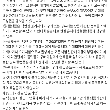
하여 일체의 책임을 지지 않습니다. 등록 상품 정보 또는 상품 거래에 관하여 분
쟁이 발생한 경우 그 분쟁에 개입하지 않으며, 그 분쟁의 결과로 인한 모든 책임
은 해당 회원이 부담합니다. 또한 이와 관련하여 플랫폼이 제3자에게 손해를 
배상하거나 기타 비용을 지출한 경우 플랫폼은 귀책사유 있는 해당 회원에게 
구상권을 행사할 수 있습니다.

 ③  플랫폼은 적법한 권리자의 요구가 있는 경우에는 상품에 관한 정보를 삭제
하거나 수정할 수 있으며, 판매회원은 이로 인한 손해배상을 플랫폼에 청구할 
수 없습니다.

 ④ 플랫폼은 「전자상거래법」 제20조제2항에 따라 동법 시행령이 정하는 
판매회원 관련 정보를 구매회원에게 제공합니다. 판매회원이 해당 정보를 미
기재하거나 오기재함으로써 발생하는 모든 책임은 판매회원이 부담하여야 하
며, 이와 관련하여 플랫폼이 구매회원에게 손해를 배상하거나 기타 비용을 지
출한 경우 플랫폼은 판매회원에게 구상권을 행사할 수 있습니다.

 ⑤ 판매회원이 자신의 개인정보를 타인에게 유출 또는 제공함으로써 발생하
는 피해에 대해서 플랫폼은 일체의 책임을 지지 않습니다.

 ⑥ 기타 관련 법령 및 플랫폼에서 제공한 이용약관 및 개별약관의 변경, 공지사
항 등의 주의의무를 게을리하여 발생한 판매회원의 피해에 대해서 플랫폼은 일
체의 책임을 지지 않습니다.

제19조 [재판권 및 준거법]

본 약관은 대한민국 법률에 따라 해석되고 규율되며, 본 약관과 플랫폼과 판매
회원 간의 서비스 이용 및 회원 상호 간의 분쟁에 대해 플랫폼을 당사자로 하는 
소송이 제기될 경우
