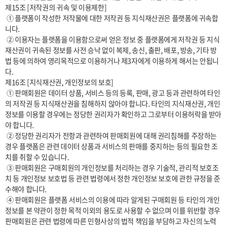
제15조 [저작권의 귀속 및 이용제한]

 ① 플랫폼이 작성한 저작물에 대한 저작권 등 지식재산권은 플랫폼에 귀속합
니다.

 ② 이용자는 플랫폼을 이용함으로써 얻은 정보 중 플랫폼에게 저작권 등 지식
재산권이 귀속된 정보를 사전 승낙 없이 복제, 송신, 출판, 배포, 방송, 기타 방
법 등에 의하여 영리목적으로 이용하거나 제3자에게 이용하게 해서는 안됩니
다.

제16조 [지식재산권, 개인정보의 보호]

 ① 판매회원은 데이터 상품, 서비스 등의 등록, 판매, 광고 등과 관련하여 타인
의 저작권 등 지식재산권을 침해하지 않아야 합니다. 타인의 지식재산권, 개인
정보를 이용할 경우에는 정당한 권리자가 확인하고 그로부터 이용허락을 받아
야 합니다.

 ② 정당한 권리자가 전항과 관련하여 판매회원에 대해 권리침해를 주장하는 
경우 플랫폼은 관련 데이터 상품과 서비스의 판매를 중지하는 등의 필요한 조
치를 취할 수 있습니다.

 ③ 판매회원은 구매회원의 개인정보를 처리하는 경우 기술적, 관리적 보호조
치 등 개인정보 보호법 등 관련 법령에서 정한 개인정보 보호에 관한 규정을 준
수해야 합니다.

 ④ 판매회원은 플랫폼 서비스의 이용에 따라 알게된 구매회원 등 타인의 개인
정보를 본 약관이 정한 목적 이외의 용도로 사용할 수 없으며 이를 위반할 경우 
판매회원은 관련 법령에 따른 민형사상의 법적 책임을 부담하고 자신의 노력