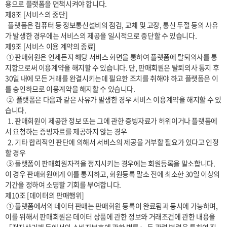
용으로 플랫폼을 면책시켜야 합니다.

제8조 [서비스의 중단]

  플랫폼은 컴퓨터 등 정보통신설비의 점검, 교체 및 고장, 통신 두절 등의 사유
가 발생한 경우에는 서비스의 제공을 일시적으로 중단할 수 있습니다. 

제9조 [서비스 이용 계약의 종료]

 ① 판매회원은 언제든지 해당 서비스 화면을 통하여 플랫폼에 탈퇴의사를 통
지함으로써 이용계약을 해지할 수 있습니다. 단, 판매회원은 탈퇴의사 통지 후 
30일 내에 모든 거래를 완결시키는데 필요한 조치를 취해야 하고 플랫폼은 이
를 승인하므로 이용계약을 해지할 수 있습니다.

 ②  플랫폼은 다음과 같은 사유가 발생한 경우 서비스 이용계약을 해지할 수 있
습니다.

  1. 판매회원이 제공한 정보 또는 그에 관한 증빙자료가 허위이거나 플랫폼에
서 요청하는 증빙자료를 제공하지 않는 경우

  2. 기타 합리적인 판단에 의해서 서비스의 제공을 거부할 필요가 있다고 인정
할 경우

 ③ 플랫폼이 판매회원자격을 정지시키는 경우에는 회원등록을 말소합니다. 
이 경우 판매회원에게 이를 통지하고, 회원등록 말소 전에 최소한 30일 이상의 
기간을 정하여 소명할 기회를 부여합니다.

제10조 [데이터의 판매행위]

 ① 플랫폼에서의 데이터 판매는 판매회원 등록이 완료됨과 동시에 가능하며, 
이를 위해서 판매회원은 데이터 상품에 관한 정보와 거래조건에 관한 내용을 