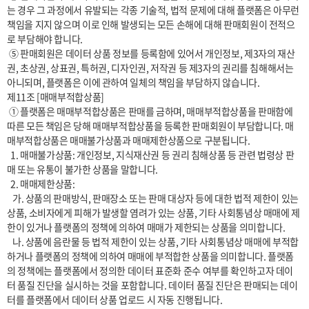
는 경우 그 과정에서 유발되는 각종 기술적, 법적 문제에 대해 플랫폼은 아무런 
책임을 지지 않으며 이로 인해 발생되는 모든 손해에 대해 판매회원이 전적으
로 부담해야 합니다.

 ⑤ 판매회원은 데이터 상품 정보를 등록함에 있어서 개인정보, 제3자의 재산
권, 초상권, 상표권, 특허권, 디자인권, 저작권 등 제3자의 권리를 침해해서는 
아니되며, 플랫폼은 이에 관하여 일체의 책임을 부담하지 않습니다.

제11조 [매매부적합상품]

 ① 플랫폼은 매매부적합상품은 판매를 금하며, 매매부적합상품을 판매함에 
따른 모든 책임은 당해 매매부적합상품을 등록한 판매회원이 부담합니다. 매
매부적합상품은 매매불가상품과 매매제한상품으로 구분됩니다.

  1. 매매불가상품: 개인정보, 지식재산권 등 권리 침해상품 등 관련 법령상 판
매 또는 유통이 불가한 상품을 말합니다.

  2. 매매제한상품:

   가. 상품의 판매방식, 판매장소 또는 판매 대상자 등에 대한 법적 제한이 있는 
상품, 소비자에게 피해가 발생할 염려가 있는 상품, 기타 사회통념상 매매에 제
한이 있거나 플랫폼의 정책에 의하여 매매가 제한되는 상품을 의미합니다.

   나. 상품에 음란물 등 법적 제한이 있는 상품, 기타 사회통념상 매매에 부적합
하거나 플랫폼의 정책에 의하여 매매에 부적합한 상품을 의미합니다. 플랫폼
의 정책에는 플랫폼에서 정의한 데이터 표준화 준수 여부를 확인하고자 데이
터 품질 진단을 실시하는 것을 포함합니다. 데이터 품질 진단은 판매되는 데이
터를 플랫폼에서 데이터 상품 업로드 시 자동 진행됩니다.
