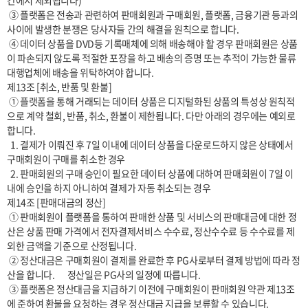
간에서 제외됩니다)

 ③ 플랫폼은 전송과 관련하여 판매회원과 구매회원, 플랫폼, 금융기관 등과의 
사이에 발생한 분쟁은 당사자들 간의 해결을 원칙으로 합니다.

 ④ 데이터 상품을 DVD등 기록매체에 의해 배송해야 할 경우 판매회원은 상품
이 파손되지 않도록 적절한 포장을 하고 배송의 증명 또는 추적이 가능한 물류
대행업체에 배송을 위탁하여야 합니다.

제13조 [취소, 반품 및 환불]

 ① 플랫폼을 통해 거래되는 데이터 상품은 디지털화된 상품의 특성상 원칙적
으로 계약 철회, 반품, 취소, 환불이 제한됩니다. 다만 아래의 경우에는 예외로 
합니다.

  1. 결제가 이뤄진 후 7일 이내에 데이터 상품을 다운로드하지 않은 상태에서 
구매회원이 구매를 취소한 경우

  2. 판매회원의 구매 승인이 필요한 데이터 상품에 대하여 판매회원이 7일 이
내에 승인을 하지 아니하여 결제가 자동 취소되는 경우

제14조 [판매대금의 정산]

 ① 판매회원이 플랫폼을 통하여 판매한 상품 및 서비스의 판매대금에 대한 정
산은 상품 판매 가격에서 전자결제서비스 수수료, 정산수수료 등 수수료를 제
외한 금액을 기준으로 산정됩니다.

 ② 정산대금은 구매회원이 결제를 완료한 후 PG사로부터 결제 방법에 따라 정
산을 합니다.       정산일은 PG사의 일정에 따릅니다.

 ③ 플랫폼은 정산대금을 지급하기 이전에 구매회원이 판매회원 약관 제13조
에 준하여 환불을 요청하는 경우 정산대금 지급을 보류할 수 있습니다.
