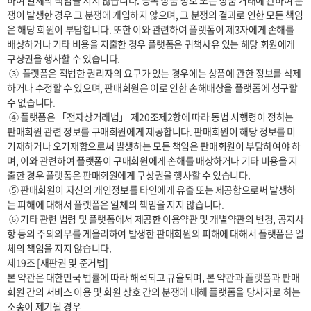
하여 일체의 책임을 지지 않습니다. 등록 상품 정보 또는 상품 거래에 관하여 분
쟁이 발생한 경우 그 분쟁에 개입하지 않으며, 그 분쟁의 결과로 인한 모든 책임
은 해당 회원이 부담합니다. 또한 이와 관련하여 플랫폼이 제3자에게 손해를 
배상하거나 기타 비용을 지출한 경우 플랫폼은 귀책사유 있는 해당 회원에게 
구상권을 행사할 수 있습니다.

 ③  플랫폼은 적법한 권리자의 요구가 있는 경우에는 상품에 관한 정보를 삭제
하거나 수정할 수 있으며, 판매회원은 이로 인한 손해배상을 플랫폼에 청구할 
수 없습니다.

 ④ 플랫폼은 「전자상거래법」 제20조제2항에 따라 동법 시행령이 정하는 
판매회원 관련 정보를 구매회원에게 제공합니다. 판매회원이 해당 정보를 미
기재하거나 오기재함으로써 발생하는 모든 책임은 판매회원이 부담하여야 하
며, 이와 관련하여 플랫폼이 구매회원에게 손해를 배상하거나 기타 비용을 지
출한 경우 플랫폼은 판매회원에게 구상권을 행사할 수 있습니다.

 ⑤ 판매회원이 자신의 개인정보를 타인에게 유출 또는 제공함으로써 발생하
는 피해에 대해서 플랫폼은 일체의 책임을 지지 않습니다.

 ⑥ 기타 관련 법령 및 플랫폼에서 제공한 이용약관 및 개별약관의 변경, 공지사
항 등의 주의의무를 게을리하여 발생한 판매회원의 피해에 대해서 플랫폼은 일
체의 책임을 지지 않습니다.

제19조 [재판권 및 준거법]

본 약관은 대한민국 법률에 따라 해석되고 규율되며, 본 약관과 플랫폼과 판매
회원 간의 서비스 이용 및 회원 상호 간의 분쟁에 대해 플랫폼을 당사자로 하는 
소송이 제기될 경우
