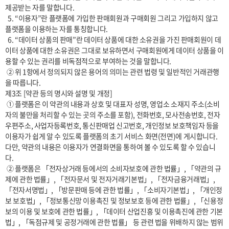
제공받는 자를 말합니다.

  5. “이용자”란 플랫폼에 가입한 판매회원과 구매회원 그리고 가입하지 않고 
플랫폼을 이용하는 자를 통칭합니다.

  6. “데이터 상품의 판매”란 데이터 상품에 대한 소유권을 가진 판매회원이 데
이터 상품에 대한 소유권은 그대로 보유하면서 구매회원에게 데이터 상품을 이
용할 수 있는 권리를 비독점적으로 부여하는 것을 말합니다.

 ② 위 1항에서 정의되지 않은 용어의 의미는 관련 법령 및 일반적인 거래관행
을 따릅니다.

제3조 [약관 등의 명시와 설명 및 개정]

 ① 플랫폼은 이 약관의 내용과 상호 및 대표자 성명, 영업소 소재지 주소(소비
자의 불만을 처리할 수 있는 곳의 주소를 포함), 전화번호, 모사전송번호, 전자
우편주소, 사업자등록번호, 통신판매업 신고번호, 개인정보 보호책임자 등을 
이용자가 쉽게 알 수 있도록 플랫폼의 초기 서비스 화면(전면)에 게시합니다. 
다만, 약관의 내용은 이용자가 연결화면을 통하여 볼 수 있도록 할 수 있습니
다. 

 ② 플랫폼은 「전자상거래 등에서의 소비자보호에 관한 법률」, 「약관의 규
제에 관한 법률」, 「전자문서 및 전자거래기본법」, 「전자금융거래법」, 
「전자서명법」, 「방문판매 등에 관한 법률」, 「소비자기본법」, 「개인정
보 보호법」, 「정보통신망 이용촉진 및 정보보호 등에 관한 법률」, 「신용정
보의 이용 및 보호에 관한 법률」, 「데이터 산업진흥 및 이용촉진에 관한 기본
법」, 「독점규제 및 공정거래에 관한 법률」 등 관련 법을 위배하지 않는 범위