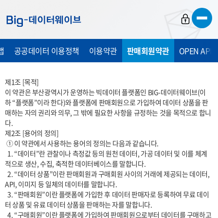
바
바
바
로
로
로
가
가
가
맵
공공데이터 이용정책
이용약관
판매회원약관
OPEN API
기
기
기
제1조 [목적]

이 약관은 부산광역시가 운영하는 빅데이터 플랫폼인 BIG-데이터웨이브(이
하 “플랫폼”이라 한다)와 플랫폼에 판매회원으로 가입하여 데이터 상품을 판
매하는 자의 권리와 의무, 그 밖에 필요한 사항을 규정하는 것을 목적으로 합니
다.

제2조 [용어의 정의]

 ① 이 약관에서 사용하는 용어의 정의는 다음과 같습니다.

  1. “데이터”란 관찰이나 측정값 등의 원천 데이터, 가공 데이터 및 이를 체계
적으로 생산, 수집, 축적한 데이터베이스를 말합니다.

  2. “데이터 상품”이란 판매회원과 구매회원 사이의 거래에 제공되는 데이터, 
API, 이미지 등 일체의 데이터를 말합니다.

  3. “판매회원”이란 플랫폼에 가입한 후 데이터 판매자로 등록하여 무료 데이
터 상품 및 유료 데이터 상품을 판매하는 자를 말합니다.

  4. “구매회원”이란 플랫폼에 가입하여 판매회원으로부터 데이터를 구매하고 