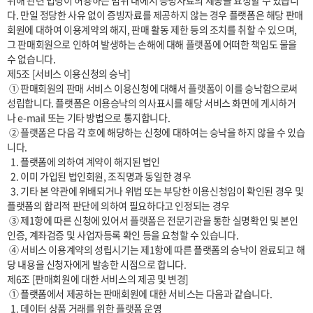
위해 관련 법령이 허용하는 범위 내에서 증빙자료의 제공을 요청할 수 있습니
다. 만일 정당한 사유 없이 증빙자료를 제공하지 않는 경우 플랫폼은 해당 판매
회원에 대하여 이용계약의 해지, 판매 활동 제한 등의 조치를 취할 수 있으며, 
그 판매회원으로 인하여 발생하는 손해에 대해 플랫폼에 어떠한 책임도 물을 
수 없습니다.

제5조 [서비스 이용신청의 승낙]

 ① 판매회원의 판매 서비스 이용신청에 대해서 플랫폼이 이를 승낙함으로써 
성립합니다. 플랫폼은 이용승낙의 의사표시를 해당 서비스 화면에 게시하거
나 e-mail 또는 기타 방법으로 통지합니다.

 ② 플랫폼은 다음 각 호에 해당하는 신청에 대하여는 승낙을 하지 않을 수 있습
니다.

  1. 플랫폼에 의하여 계약이 해지된 법인

  2. 이미 가입된 법인회원, 조직명과 동일한 경우

  3. 기타 본 약관에 위배되거나 위법 또는 부당한 이용신청임이 확인된 경우 및 
플랫폼의 합리적 판단에 의하여 필요하다고 인정되는 경우

 ③ 제1항에 따른 신청에 있어서 플랫폼은 전문기관을 통한 실명확인 및 본인
인증, 계좌검증 및 사업자등록 확인 등을 요청할 수 있습니다.

 ④ 서비스 이용계약의 성립시기는 제1항에 따른 플랫폼의 승낙이 완료되고 해
당 내용을 신청자에게 발송한 시점으로 합니다.

제6조 [판매회원에 대한 서비스의 제공 및 변경]

 ① 플랫폼에서 제공하는 판매회원에 대한 서비스는 다음과 같습니다.

  1. 데이터 상품 거래를 위한 플랫폼 운영
