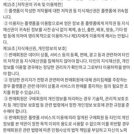
제15조 [저작권의 귀속 및 이용제한]

 ① 플랫폼이 작성한 저작물에 대한 저작권 등 지식재산권은 플랫폼에 귀속합
니다.

 ② 이용자는 플랫폼을 이용함으로써 얻은 정보 중 플랫폼에게 저작권 등 지식
재산권이 귀속된 정보를 사전 승낙 없이 복제, 송신, 출판, 배포, 방송, 기타 방
법 등에 의하여 영리목적으로 이용하거나 제3자에게 이용하게 해서는 안됩니
다.

제16조 [지식재산권, 개인정보의 보호]

 ① 판매회원은 데이터 상품, 서비스 등의 등록, 판매, 광고 등과 관련하여 타인
의 저작권 등 지식재산권을 침해하지 않아야 합니다. 타인의 지식재산권, 개인
정보를 이용할 경우에는 정당한 권리자가 확인하고 그로부터 이용허락을 받아
야 합니다.

 ② 정당한 권리자가 전항과 관련하여 판매회원에 대해 권리침해를 주장하는 
경우 플랫폼은 관련 데이터 상품과 서비스의 판매를 중지하는 등의 필요한 조
치를 취할 수 있습니다.

 ③ 판매회원은 구매회원의 개인정보를 처리하는 경우 기술적, 관리적 보호조
치 등 개인정보 보호법 등 관련 법령에서 정한 개인정보 보호에 관한 규정을 준
수해야 합니다.

 ④ 판매회원은 플랫폼 서비스의 이용에 따라 알게된 구매회원 등 타인의 개인
정보를 본 약관이 정한 목적 이외의 용도로 사용할 수 없으며 이를 위반할 경우 
판매회원은 관련 법령에 따른 민형사상의 법적 책임을 부담하고 자신의 노력