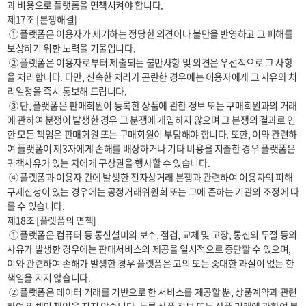
과 비용으로 플랫폼을 면책시켜야 합니다.

제17조 [분쟁해결]

 ① 플랫폼은 이용자가 제기하는 정당한 의견이나 불만을 반영하고 그 피해를 
보상하기 위한 노력을 기울입니다.

 ② 플랫폼은 이용자로부터 제출되는 불만사항 및 의견은 우선적으로 그 사항
을 처리합니다. 다만, 신속한 처리가 곤란한 경우에는 이용자에게 그 사유와 처
리일정을 즉시 통보해 드립니다.

 ③ 단, 플랫폼은 판매회원이 등록한 상품에 관한 정보 또는 구매회원과의 거래
에 관하여 분쟁이 발생한 경우 그 분쟁에 개입하지 않으며 그 분쟁의 결과로 인
한 모든 책임은 판매회원 또는 구매회원이 부담해야 합니다. 또한, 이와 관련하
여 플랫폼이 제3자에게 손해를 배상하거나 기타 비용을 지출한 경우 플랫폼은 
귀책사유가 있는 자에게 구상권을 행사할 수 있습니다.

 ④ 플랫폼과 이용자 간에 발생한 전자상거래 분쟁과 관련하여 이용자의 피해
구제신청이 있는 경우에는 공정거래위원회 또는 그에 준하는 기관의 조정에 따
를 수 있습니다.

제18조 [플랫폼의 면책]

 ① 플랫폼은 컴퓨터 등 통신설비의 보수, 점검, 교체 및 고장, 통신의 두절 등의 
사유가 발생한 경우에는 판매서비스의 제공을 일시적으로 중단할 수 있으며, 
이와 관련하여 손해가 발생한 경우 플랫폼은 고의 또는 중대한 과실이 없는 한 
책임을 지지 않습니다.

 ② 플랫폼은 데이터 거래를 기반으로 한 서비스를 제공할 뿐, 상품계약과 관련