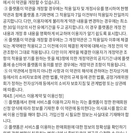
에서 이 약관을 개정할 수 있습니다.

 ③ 플랫폼이 약관을 개정할 경우에는 적용 일자 및 개정사유를 명시하여 현행 
약관과 함께 플랫폼 초기화면에 그 적용일자 7일 이전부터 적용일자 전일까지 
공지합니다. 다만, 이용자에게 불리하게 약관 내용을 변경하는 경우에는 최소
한 30일 이상의 사전 유예기간을 두고 공지합니다. 이 경우 플랫폼은 개정 전 
내용과 개정 후 내용을 명확하게 비교하여 이용자가 알기 쉽도록 표시합니다. 

 ④ 플랫폼이 약관을 개정할 경우에는 그 개정약관은 그 적용일자 이후에 체결
되는 계약에만 적용되고 그 이전에 이미 체결된 계약에 대해서는 개정 전의 약
관조항이 그대로 적용됩니다. 다만 이미 계약을 체결한 이용자가 개정약관 조
항의 적용을 받기를 원하는 뜻을 제3항에 의한 개정약관의 공지기간 내에 플랫
폼에 송신하여 플랫폼의 동의를 받은 경우에는 개정약관 조항이 적용됩니다.

 ⑤ 이 약관에서 정하지 아니한 사항과 이 약관의 해석에 관하여는 전자상거래 
등에서의 소비자보호에 관한 법률, 약관의 규제 등에 관한 법률, 공정거래위원
회가 정하는 전자상거래 등에서의 소비자 보호지침 및 관계법령 또는 상관례
에 따릅니다.

제4조 [서비스 이용계약 및 이용신청]

 ① 플랫폼에서 판매 서비스를 이용하고자 하는 자는 플랫폼이 정한 판매회원 
신청 양식에 따라 정보를 기재한 후 이 약관에 동의한다는 의사표시를 함으로
써 이용 신청을 해야 합니다. 가입신청 시 필요한 정보는 사실대로 기재해야 합
니다.

 ② 플랫폼은 서비스를 이용하는 판매회원에 대한 정보의 정확성을 확인하기 