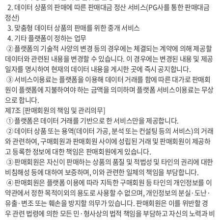
  2. 데이터 상품의 판매에 따른 판매대금 정산 서비스(PG사를 통한 판매대금 
정산)

  3. 맞춤형 데이터 상품의 판매를 위한 중개 서비스

  4. 기타 플랫폼이 정하는 업무

 ② 플랫폼의 기술적 사양의 변경 등의 경우에는 체결되는 계약에 의해 제공할 
데이터와 관련된 내용을 변경할 수 있습니다. 이 경우에는 변경된 내용 및 제공
일자를 명시하여 현재의 데이터 내용을 게시한 곳에 즉시 공지합니다.

 ③ 서비스이용료는 플랫폼을 이용해 데이터 거래를 함에 따른 대가로 판매회
원이 플랫폼에 지불하여야 하는 금액을 의미하며 플랫폼 서비스이용료는 무상
으로 합니다.

제7조 [판매회원의 책임 및 관리의무]

 ① 플랫폼은 데이터 거래를 기반으로 한 서비스만을 제공합니다.

 ② 데이터 상품 또는 용역(데이터 가공, 분석 또는 컨설팅 등의 서비스)의 거래
와 관련하여, 구매회원과 판매회원 사이에 성립된 거래 및 판매회원이 제공하
고 등록한 정보에 대한 책임은 판매회원에게 있습니다.

 ③ 판매회원은 자신이 판매하는 상품의 품질 및 적법성 및 타인의 권리에 대한 
비침해성 등에 대하여 보증하며, 이와 관련한 일체의 책임을 부담합니다.

 ④ 판매회원은 플랫폼 이용에 따라 지득한 구매회원 등 타인의 개인정보를 이 
약관에서 정한 목적이외의 용도로 사용할 수 없으며, 개인정보의 분실·도난·
유출·변조 또는 훼손을 방지할 의무가 있습니다. 판매회원은 이를 위반할 경
우 관련 법령에 의한 모든 민·형사상의 법적 책임을 부담하고 자신의 노력과 비