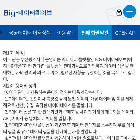
바
바
바
로
로
로
가
가
가
맵
공공데이터 이용정책
이용약관
판매회원약관
OPEN API
기
기
기
제1조 [목적]

이 약관은 부산광역시가 운영하는 빅데이터 플랫폼인 BIG-데이터웨이브(이
하 “플랫폼”이라 한다)와 플랫폼에 판매회원으로 가입하여 데이터 상품을 판
매하는 자의 권리와 의무, 그 밖에 필요한 사항을 규정하는 것을 목적으로 합니
다.

제2조 [용어의 정의]

 ① 이 약관에서 사용하는 용어의 정의는 다음과 같습니다.

  1. “데이터”란 관찰이나 측정값 등의 원천 데이터, 가공 데이터 및 이를 체계
적으로 생산, 수집, 축적한 데이터베이스를 말합니다.

  2. “데이터 상품”이란 판매회원과 구매회원 사이의 거래에 제공되는 데이터, 
API, 이미지 등 일체의 데이터를 말합니다.

  3. “판매회원”이란 플랫폼에 가입한 후 데이터 판매자로 등록하여 무료 데이
터 상품 및 유료 데이터 상품을 판매하는 자를 말합니다.

  4. “구매회원”이란 플랫폼에 가입하여 판매회원으로부터 데이터를 구매하고 