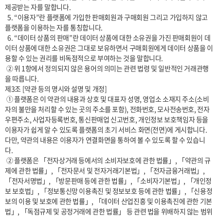
제공받는 자를 말합니다.

  5. “이용자”란 플랫폼에 가입한 판매회원과 구매회원 그리고 가입하지 않고 
플랫폼을 이용하는 자를 통칭합니다.

  6. “데이터 상품의 판매”란 데이터 상품에 대한 소유권을 가진 판매회원이 데
이터 상품에 대한 소유권은 그대로 보유하면서 구매회원에게 데이터 상품을 이
용할 수 있는 권리를 비독점적으로 부여하는 것을 말합니다.

 ② 위 1항에서 정의되지 않은 용어의 의미는 관련 법령 및 일반적인 거래관행
을 따릅니다.

제3조 [약관 등의 명시와 설명 및 개정]

 ① 플랫폼은 이 약관의 내용과 상호 및 대표자 성명, 영업소 소재지 주소(소비
자의 불만을 처리할 수 있는 곳의 주소를 포함), 전화번호, 모사전송번호, 전자
우편주소, 사업자등록번호, 통신판매업 신고번호, 개인정보 보호책임자 등을 
이용자가 쉽게 알 수 있도록 플랫폼의 초기 서비스 화면(전면)에 게시합니다. 
다만, 약관의 내용은 이용자가 연결화면을 통하여 볼 수 있도록 할 수 있습니
다. 

 ② 플랫폼은 「전자상거래 등에서의 소비자보호에 관한 법률」, 「약관의 규
제에 관한 법률」, 「전자문서 및 전자거래기본법」, 「전자금융거래법」, 
「전자서명법」, 「방문판매 등에 관한 법률」, 「소비자기본법」, 「개인정
보 보호법」, 「정보통신망 이용촉진 및 정보보호 등에 관한 법률」, 「신용정
보의 이용 및 보호에 관한 법률」, 「데이터 산업진흥 및 이용촉진에 관한 기본
법」, 「독점규제 및 공정거래에 관한 법률」 등 관련 법을 위배하지 않는 범위