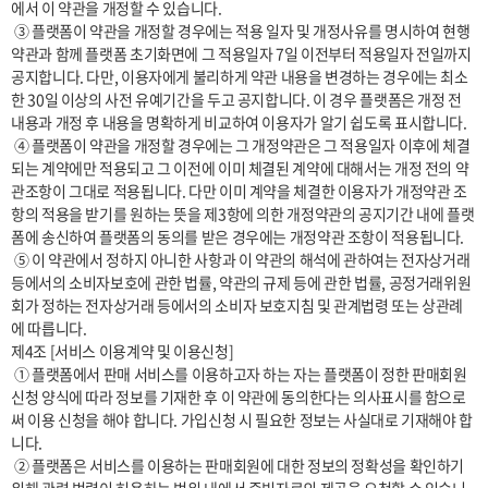
에서 이 약관을 개정할 수 있습니다.

 ③ 플랫폼이 약관을 개정할 경우에는 적용 일자 및 개정사유를 명시하여 현행 
약관과 함께 플랫폼 초기화면에 그 적용일자 7일 이전부터 적용일자 전일까지 
공지합니다. 다만, 이용자에게 불리하게 약관 내용을 변경하는 경우에는 최소
한 30일 이상의 사전 유예기간을 두고 공지합니다. 이 경우 플랫폼은 개정 전 
내용과 개정 후 내용을 명확하게 비교하여 이용자가 알기 쉽도록 표시합니다. 

 ④ 플랫폼이 약관을 개정할 경우에는 그 개정약관은 그 적용일자 이후에 체결
되는 계약에만 적용되고 그 이전에 이미 체결된 계약에 대해서는 개정 전의 약
관조항이 그대로 적용됩니다. 다만 이미 계약을 체결한 이용자가 개정약관 조
항의 적용을 받기를 원하는 뜻을 제3항에 의한 개정약관의 공지기간 내에 플랫
폼에 송신하여 플랫폼의 동의를 받은 경우에는 개정약관 조항이 적용됩니다.

 ⑤ 이 약관에서 정하지 아니한 사항과 이 약관의 해석에 관하여는 전자상거래 
등에서의 소비자보호에 관한 법률, 약관의 규제 등에 관한 법률, 공정거래위원
회가 정하는 전자상거래 등에서의 소비자 보호지침 및 관계법령 또는 상관례
에 따릅니다.

제4조 [서비스 이용계약 및 이용신청]

 ① 플랫폼에서 판매 서비스를 이용하고자 하는 자는 플랫폼이 정한 판매회원 
신청 양식에 따라 정보를 기재한 후 이 약관에 동의한다는 의사표시를 함으로
써 이용 신청을 해야 합니다. 가입신청 시 필요한 정보는 사실대로 기재해야 합
니다.

 ② 플랫폼은 서비스를 이용하는 판매회원에 대한 정보의 정확성을 확인하기 