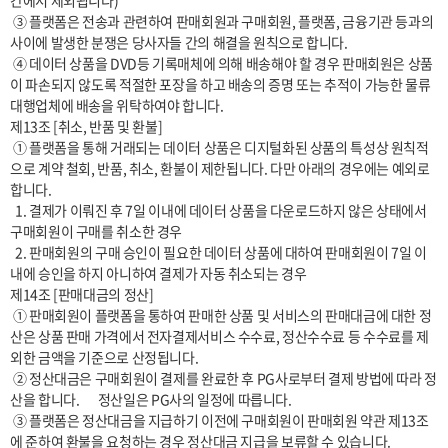
간에서 제외됩니다)

 ③ 플랫폼은 전송과 관련하여 판매회원과 구매회원, 플랫폼, 금융기관 등과의 
사이에 발생한 분쟁은 당사자들 간의 해결을 원칙으로 합니다.

 ④ 데이터 상품을 DVD등 기록매체에 의해 배송해야 할 경우 판매회원은 상품
이 파손되지 않도록 적절한 포장을 하고 배송의 증명 또는 추적이 가능한 물류
대행업체에 배송을 위탁하여야 합니다.

제13조 [취소, 반품 및 환불]

 ① 플랫폼을 통해 거래되는 데이터 상품은 디지털화된 상품의 특성상 원칙적
으로 계약 철회, 반품, 취소, 환불이 제한됩니다. 다만 아래의 경우에는 예외로 
합니다.

  1. 결제가 이뤄진 후 7일 이내에 데이터 상품을 다운로드하지 않은 상태에서 
구매회원이 구매를 취소한 경우

  2. 판매회원의 구매 승인이 필요한 데이터 상품에 대하여 판매회원이 7일 이
내에 승인을 하지 아니하여 결제가 자동 취소되는 경우

제14조 [판매대금의 정산]

 ① 판매회원이 플랫폼을 통하여 판매한 상품 및 서비스의 판매대금에 대한 정
산은 상품 판매 가격에서 전자결제서비스 수수료, 정산수수료 등 수수료를 제
외한 금액을 기준으로 산정됩니다.

 ② 정산대금은 구매회원이 결제를 완료한 후 PG사로부터 결제 방법에 따라 정
산을 합니다.       정산일은 PG사의 일정에 따릅니다.

 ③ 플랫폼은 정산대금을 지급하기 이전에 구매회원이 판매회원 약관 제13조
에 준하여 환불을 요청하는 경우 정산대금 지급을 보류할 수 있습니다.
