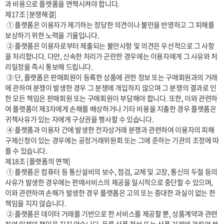
과 비용으로 플랫폼을 면책시켜야 합니다.

제17조 [분쟁해결]

 ① 플랫폼은 이용자가 제기하는 정당한 의견이나 불만을 반영하고 그 피해를 
보상하기 위한 노력을 기울입니다.

 ② 플랫폼은 이용자로부터 제출되는 불만사항 및 의견은 우선적으로 그 사항
을 처리합니다. 다만, 신속한 처리가 곤란한 경우에는 이용자에게 그 사유와 처
리일정을 즉시 통보해 드립니다.

 ③ 단, 플랫폼은 판매회원이 등록한 상품에 관한 정보 또는 구매회원과의 거래
에 관하여 분쟁이 발생한 경우 그 분쟁에 개입하지 않으며 그 분쟁의 결과로 인
한 모든 책임은 판매회원 또는 구매회원이 부담해야 합니다. 또한, 이와 관련하
여 플랫폼이 제3자에게 손해를 배상하거나 기타 비용을 지출한 경우 플랫폼은 
귀책사유가 있는 자에게 구상권을 행사할 수 있습니다.

 ④ 플랫폼과 이용자 간에 발생한 전자상거래 분쟁과 관련하여 이용자의 피해
구제신청이 있는 경우에는 공정거래위원회 또는 그에 준하는 기관의 조정에 따
를 수 있습니다.

제18조 [플랫폼의 면책]

 ① 플랫폼은 컴퓨터 등 통신설비의 보수, 점검, 교체 및 고장, 통신의 두절 등의 
사유가 발생한 경우에는 판매서비스의 제공을 일시적으로 중단할 수 있으며, 
이와 관련하여 손해가 발생한 경우 플랫폼은 고의 또는 중대한 과실이 없는 한 
책임을 지지 않습니다.

 ② 플랫폼은 데이터 거래를 기반으로 한 서비스를 제공할 뿐, 상품계약과 관련