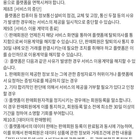
용으로 플랫폼을 면책시켜야 합니다.

제8조 [서비스의 중단]

  플랫폼은 컴퓨터 등 정보통신설비의 점검, 교체 및 고장, 통신 두절 등의 사유
가 발생한 경우에는 서비스의 제공을 일시적으로 중단할 수 있습니다. 

제9조 [서비스 이용 계약의 종료]

 ① 판매회원은 언제든지 해당 서비스 화면을 통하여 플랫폼에 탈퇴의사를 통
지함으로써 이용계약을 해지할 수 있습니다. 단, 판매회원은 탈퇴의사 통지 후 
30일 내에 모든 거래를 완결시키는데 필요한 조치를 취해야 하고 플랫폼은 이
를 승인하므로 이용계약을 해지할 수 있습니다.

 ②  플랫폼은 다음과 같은 사유가 발생한 경우 서비스 이용계약을 해지할 수 있
습니다.

  1. 판매회원이 제공한 정보 또는 그에 관한 증빙자료가 허위이거나 플랫폼에
서 요청하는 증빙자료를 제공하지 않는 경우

  2. 기타 합리적인 판단에 의해서 서비스의 제공을 거부할 필요가 있다고 인정
할 경우

 ③ 플랫폼이 판매회원자격을 정지시키는 경우에는 회원등록을 말소합니다. 
이 경우 판매회원에게 이를 통지하고, 회원등록 말소 전에 최소한 30일 이상의 
기간을 정하여 소명할 기회를 부여합니다.

제10조 [데이터의 판매행위]

 ① 플랫폼에서의 데이터 판매는 판매회원 등록이 완료됨과 동시에 가능하며, 
이를 위해서 판매회원은 데이터 상품에 관한 정보와 거래조건에 관한 내용을 