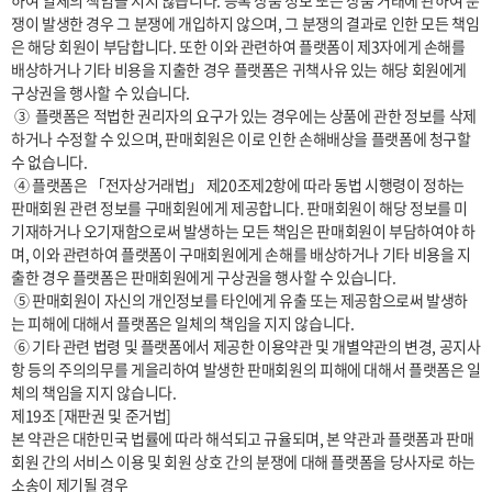
하여 일체의 책임을 지지 않습니다. 등록 상품 정보 또는 상품 거래에 관하여 분
쟁이 발생한 경우 그 분쟁에 개입하지 않으며, 그 분쟁의 결과로 인한 모든 책임
은 해당 회원이 부담합니다. 또한 이와 관련하여 플랫폼이 제3자에게 손해를 
배상하거나 기타 비용을 지출한 경우 플랫폼은 귀책사유 있는 해당 회원에게 
구상권을 행사할 수 있습니다.

 ③  플랫폼은 적법한 권리자의 요구가 있는 경우에는 상품에 관한 정보를 삭제
하거나 수정할 수 있으며, 판매회원은 이로 인한 손해배상을 플랫폼에 청구할 
수 없습니다.

 ④ 플랫폼은 「전자상거래법」 제20조제2항에 따라 동법 시행령이 정하는 
판매회원 관련 정보를 구매회원에게 제공합니다. 판매회원이 해당 정보를 미
기재하거나 오기재함으로써 발생하는 모든 책임은 판매회원이 부담하여야 하
며, 이와 관련하여 플랫폼이 구매회원에게 손해를 배상하거나 기타 비용을 지
출한 경우 플랫폼은 판매회원에게 구상권을 행사할 수 있습니다.

 ⑤ 판매회원이 자신의 개인정보를 타인에게 유출 또는 제공함으로써 발생하
는 피해에 대해서 플랫폼은 일체의 책임을 지지 않습니다.

 ⑥ 기타 관련 법령 및 플랫폼에서 제공한 이용약관 및 개별약관의 변경, 공지사
항 등의 주의의무를 게을리하여 발생한 판매회원의 피해에 대해서 플랫폼은 일
체의 책임을 지지 않습니다.

제19조 [재판권 및 준거법]

본 약관은 대한민국 법률에 따라 해석되고 규율되며, 본 약관과 플랫폼과 판매
회원 간의 서비스 이용 및 회원 상호 간의 분쟁에 대해 플랫폼을 당사자로 하는 
소송이 제기될 경우
