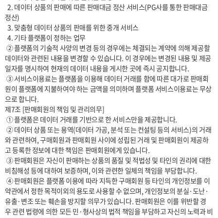
  2. 데이터 상품의 판매에 따른 판매대금 정산 서비스(PG사를 통한 판매대금 
정산)

  3. 맞춤형 데이터 상품의 판매를 위한 중개 서비스

  4. 기타 플랫폼이 정하는 업무

 ② 플랫폼의 기술적 사양의 변경 등의 경우에는 체결되는 계약에 의해 제공할 
데이터와 관련된 내용을 변경할 수 있습니다. 이 경우에는 변경된 내용 및 제공
일자를 명시하여 현재의 데이터 내용을 게시한 곳에 즉시 공지합니다.

 ③ 서비스이용료는 플랫폼을 이용해 데이터 거래를 함에 따른 대가로 판매회
원이 플랫폼에 지불하여야 하는 금액을 의미하며 플랫폼 서비스이용료는 무상
으로 합니다.

제7조 [판매회원의 책임 및 관리의무]

 ① 플랫폼은 데이터 거래를 기반으로 한 서비스만을 제공합니다.

 ② 데이터 상품 또는 용역(데이터 가공, 분석 또는 컨설팅 등의 서비스)의 거래
와 관련하여, 구매회원과 판매회원 사이에 성립된 거래 및 판매회원이 제공하
고 등록한 정보에 대한 책임은 판매회원에게 있습니다.

 ③ 판매회원은 자신이 판매하는 상품의 품질 및 적법성 및 타인의 권리에 대한 
비침해성 등에 대하여 보증하며, 이와 관련한 일체의 책임을 부담합니다.

 ④ 판매회원은 플랫폼 이용에 따라 지득한 구매회원 등 타인의 개인정보를 이 
약관에서 정한 목적이외의 용도로 사용할 수 없으며, 개인정보의 분실·도난·
유출·변조 또는 훼손을 방지할 의무가 있습니다. 판매회원은 이를 위반할 경
우 관련 법령에 의한 모든 민·형사상의 법적 책임을 부담하고 자신의 노력과 비