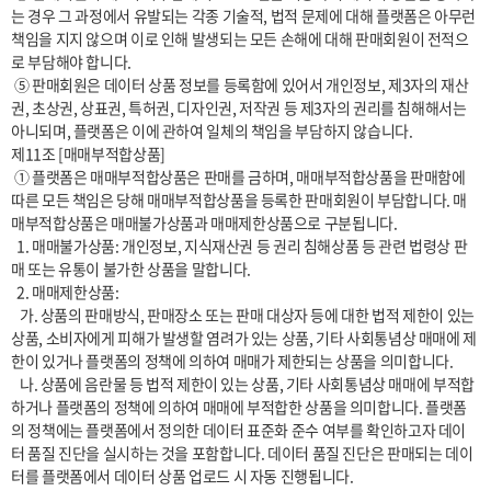
는 경우 그 과정에서 유발되는 각종 기술적, 법적 문제에 대해 플랫폼은 아무런 
책임을 지지 않으며 이로 인해 발생되는 모든 손해에 대해 판매회원이 전적으
로 부담해야 합니다.

 ⑤ 판매회원은 데이터 상품 정보를 등록함에 있어서 개인정보, 제3자의 재산
권, 초상권, 상표권, 특허권, 디자인권, 저작권 등 제3자의 권리를 침해해서는 
아니되며, 플랫폼은 이에 관하여 일체의 책임을 부담하지 않습니다.

제11조 [매매부적합상품]

 ① 플랫폼은 매매부적합상품은 판매를 금하며, 매매부적합상품을 판매함에 
따른 모든 책임은 당해 매매부적합상품을 등록한 판매회원이 부담합니다. 매
매부적합상품은 매매불가상품과 매매제한상품으로 구분됩니다.

  1. 매매불가상품: 개인정보, 지식재산권 등 권리 침해상품 등 관련 법령상 판
매 또는 유통이 불가한 상품을 말합니다.

  2. 매매제한상품:

   가. 상품의 판매방식, 판매장소 또는 판매 대상자 등에 대한 법적 제한이 있는 
상품, 소비자에게 피해가 발생할 염려가 있는 상품, 기타 사회통념상 매매에 제
한이 있거나 플랫폼의 정책에 의하여 매매가 제한되는 상품을 의미합니다.

   나. 상품에 음란물 등 법적 제한이 있는 상품, 기타 사회통념상 매매에 부적합
하거나 플랫폼의 정책에 의하여 매매에 부적합한 상품을 의미합니다. 플랫폼
의 정책에는 플랫폼에서 정의한 데이터 표준화 준수 여부를 확인하고자 데이
터 품질 진단을 실시하는 것을 포함합니다. 데이터 품질 진단은 판매되는 데이
터를 플랫폼에서 데이터 상품 업로드 시 자동 진행됩니다.
