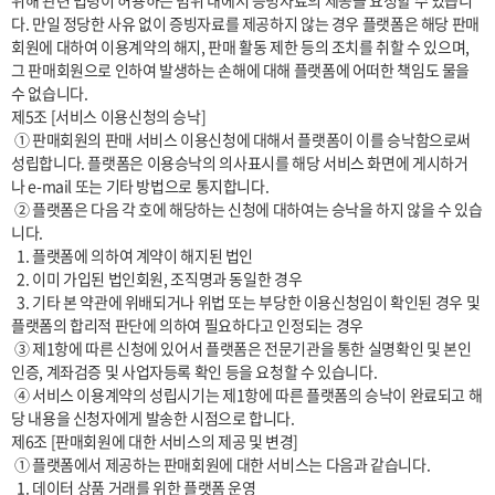
위해 관련 법령이 허용하는 범위 내에서 증빙자료의 제공을 요청할 수 있습니
다. 만일 정당한 사유 없이 증빙자료를 제공하지 않는 경우 플랫폼은 해당 판매
회원에 대하여 이용계약의 해지, 판매 활동 제한 등의 조치를 취할 수 있으며, 
그 판매회원으로 인하여 발생하는 손해에 대해 플랫폼에 어떠한 책임도 물을 
수 없습니다.

제5조 [서비스 이용신청의 승낙]

 ① 판매회원의 판매 서비스 이용신청에 대해서 플랫폼이 이를 승낙함으로써 
성립합니다. 플랫폼은 이용승낙의 의사표시를 해당 서비스 화면에 게시하거
나 e-mail 또는 기타 방법으로 통지합니다.

 ② 플랫폼은 다음 각 호에 해당하는 신청에 대하여는 승낙을 하지 않을 수 있습
니다.

  1. 플랫폼에 의하여 계약이 해지된 법인

  2. 이미 가입된 법인회원, 조직명과 동일한 경우

  3. 기타 본 약관에 위배되거나 위법 또는 부당한 이용신청임이 확인된 경우 및 
플랫폼의 합리적 판단에 의하여 필요하다고 인정되는 경우

 ③ 제1항에 따른 신청에 있어서 플랫폼은 전문기관을 통한 실명확인 및 본인
인증, 계좌검증 및 사업자등록 확인 등을 요청할 수 있습니다.

 ④ 서비스 이용계약의 성립시기는 제1항에 따른 플랫폼의 승낙이 완료되고 해
당 내용을 신청자에게 발송한 시점으로 합니다.

제6조 [판매회원에 대한 서비스의 제공 및 변경]

 ① 플랫폼에서 제공하는 판매회원에 대한 서비스는 다음과 같습니다.

  1. 데이터 상품 거래를 위한 플랫폼 운영
