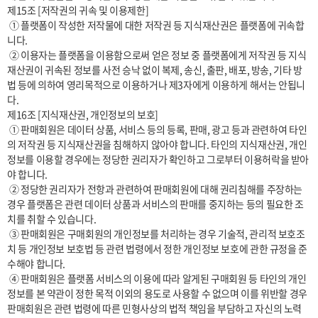
제15조 [저작권의 귀속 및 이용제한]

 ① 플랫폼이 작성한 저작물에 대한 저작권 등 지식재산권은 플랫폼에 귀속합
니다.

 ② 이용자는 플랫폼을 이용함으로써 얻은 정보 중 플랫폼에게 저작권 등 지식
재산권이 귀속된 정보를 사전 승낙 없이 복제, 송신, 출판, 배포, 방송, 기타 방
법 등에 의하여 영리목적으로 이용하거나 제3자에게 이용하게 해서는 안됩니
다.

제16조 [지식재산권, 개인정보의 보호]

 ① 판매회원은 데이터 상품, 서비스 등의 등록, 판매, 광고 등과 관련하여 타인
의 저작권 등 지식재산권을 침해하지 않아야 합니다. 타인의 지식재산권, 개인
정보를 이용할 경우에는 정당한 권리자가 확인하고 그로부터 이용허락을 받아
야 합니다.

 ② 정당한 권리자가 전항과 관련하여 판매회원에 대해 권리침해를 주장하는 
경우 플랫폼은 관련 데이터 상품과 서비스의 판매를 중지하는 등의 필요한 조
치를 취할 수 있습니다.

 ③ 판매회원은 구매회원의 개인정보를 처리하는 경우 기술적, 관리적 보호조
치 등 개인정보 보호법 등 관련 법령에서 정한 개인정보 보호에 관한 규정을 준
수해야 합니다.

 ④ 판매회원은 플랫폼 서비스의 이용에 따라 알게된 구매회원 등 타인의 개인
정보를 본 약관이 정한 목적 이외의 용도로 사용할 수 없으며 이를 위반할 경우 
판매회원은 관련 법령에 따른 민형사상의 법적 책임을 부담하고 자신의 노력