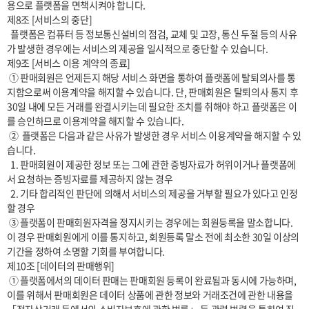
용으로 플랫폼을 면책시켜야 합니다.

제8조 [서비스의 중단]

  플랫폼은 컴퓨터 등 정보통신설비의 점검, 교체 및 고장, 통신 두절 등의 사유
가 발생한 경우에는 서비스의 제공을 일시적으로 중단할 수 있습니다. 

제9조 [서비스 이용 계약의 종료]

 ① 판매회원은 언제든지 해당 서비스 화면을 통하여 플랫폼에 탈퇴의사를 통
지함으로써 이용계약을 해지할 수 있습니다. 단, 판매회원은 탈퇴의사 통지 후 
30일 내에 모든 거래를 완결시키는데 필요한 조치를 취해야 하고 플랫폼은 이
를 승인하므로 이용계약을 해지할 수 있습니다.

 ②  플랫폼은 다음과 같은 사유가 발생한 경우 서비스 이용계약을 해지할 수 있
습니다.

  1. 판매회원이 제공한 정보 또는 그에 관한 증빙자료가 허위이거나 플랫폼에
서 요청하는 증빙자료를 제공하지 않는 경우

  2. 기타 합리적인 판단에 의해서 서비스의 제공을 거부할 필요가 있다고 인정
할 경우

 ③ 플랫폼이 판매회원자격을 정지시키는 경우에는 회원등록을 말소합니다. 
이 경우 판매회원에게 이를 통지하고, 회원등록 말소 전에 최소한 30일 이상의 
기간을 정하여 소명할 기회를 부여합니다.

제10조 [데이터의 판매행위]

 ① 플랫폼에서의 데이터 판매는 판매회원 등록이 완료됨과 동시에 가능하며, 
이를 위해서 판매회원은 데이터 상품에 관한 정보와 거래조건에 관한 내용을 