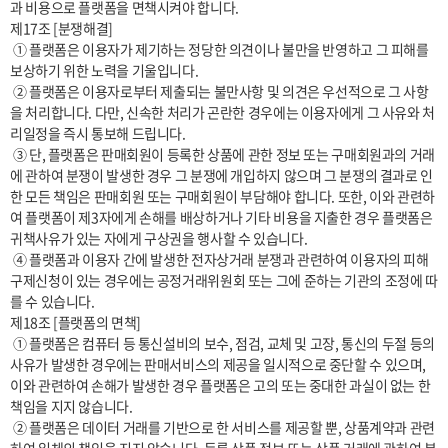
과 비용으로 플랫폼을 면책시켜야 합니다.

제17조 [분쟁해결]

 ① 플랫폼은 이용자가 제기하는 정당한 의견이나 불만을 반영하고 그 피해를 
보상하기 위한 노력을 기울입니다.

 ② 플랫폼은 이용자로부터 제출되는 불만사항 및 의견은 우선적으로 그 사항
을 처리합니다. 다만, 신속한 처리가 곤란한 경우에는 이용자에게 그 사유와 처
리일정을 즉시 통보해 드립니다.

 ③ 단, 플랫폼은 판매회원이 등록한 상품에 관한 정보 또는 구매회원과의 거래
에 관하여 분쟁이 발생한 경우 그 분쟁에 개입하지 않으며 그 분쟁의 결과로 인
한 모든 책임은 판매회원 또는 구매회원이 부담해야 합니다. 또한, 이와 관련하
여 플랫폼이 제3자에게 손해를 배상하거나 기타 비용을 지출한 경우 플랫폼은 
귀책사유가 있는 자에게 구상권을 행사할 수 있습니다.

 ④ 플랫폼과 이용자 간에 발생한 전자상거래 분쟁과 관련하여 이용자의 피해
구제신청이 있는 경우에는 공정거래위원회 또는 그에 준하는 기관의 조정에 따
를 수 있습니다.

제18조 [플랫폼의 면책]

 ① 플랫폼은 컴퓨터 등 통신설비의 보수, 점검, 교체 및 고장, 통신의 두절 등의 
사유가 발생한 경우에는 판매서비스의 제공을 일시적으로 중단할 수 있으며, 
이와 관련하여 손해가 발생한 경우 플랫폼은 고의 또는 중대한 과실이 없는 한 
책임을 지지 않습니다.

 ② 플랫폼은 데이터 거래를 기반으로 한 서비스를 제공할 뿐, 상품계약과 관련