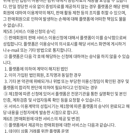
위해 관련 법령이 허용하는 범위 내에서 증빙자료의 제공을 요청할 수 있습니
다. 만일 정당한 사유 없이 증빙자료를 제공하지 않는 경우 플랫폼은 해당 판매
회원에 대하여 이용계약의 해지, 판매 활동 제한 등의 조치를 취할 수 있으며, 
그 판매회원으로 인하여 발생하는 손해에 대해 플랫폼에 어떠한 책임도 물을 
수 없습니다.

제5조 [서비스 이용신청의 승낙]

 ① 판매회원의 판매 서비스 이용신청에 대해서 플랫폼이 이를 승낙함으로써 
성립합니다. 플랫폼은 이용승낙의 의사표시를 해당 서비스 화면에 게시하거
나 e-mail 또는 기타 방법으로 통지합니다.

 ② 플랫폼은 다음 각 호에 해당하는 신청에 대하여는 승낙을 하지 않을 수 있습
니다.

  1. 플랫폼에 의하여 계약이 해지된 법인

  2. 이미 가입된 법인회원, 조직명과 동일한 경우

  3. 기타 본 약관에 위배되거나 위법 또는 부당한 이용신청임이 확인된 경우 및 
플랫폼의 합리적 판단에 의하여 필요하다고 인정되는 경우

 ③ 제1항에 따른 신청에 있어서 플랫폼은 전문기관을 통한 실명확인 및 본인
인증, 계좌검증 및 사업자등록 확인 등을 요청할 수 있습니다.

 ④ 서비스 이용계약의 성립시기는 제1항에 따른 플랫폼의 승낙이 완료되고 해
당 내용을 신청자에게 발송한 시점으로 합니다.

제6조 [판매회원에 대한 서비스의 제공 및 변경]

 ① 플랫폼에서 제공하는 판매회원에 대한 서비스는 다음과 같습니다.

  1. 데이터 상품 거래를 위한 플랫폼 운영
