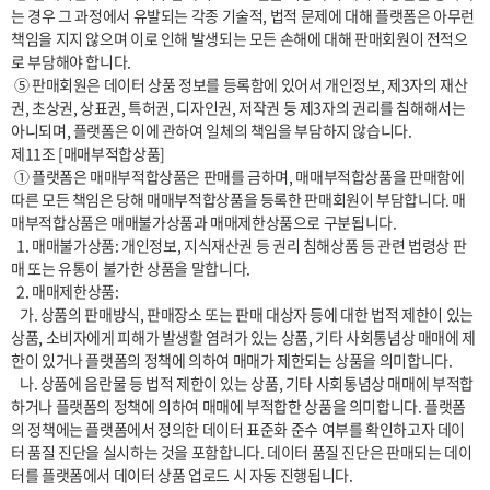
는 경우 그 과정에서 유발되는 각종 기술적, 법적 문제에 대해 플랫폼은 아무런 
책임을 지지 않으며 이로 인해 발생되는 모든 손해에 대해 판매회원이 전적으
로 부담해야 합니다.

 ⑤ 판매회원은 데이터 상품 정보를 등록함에 있어서 개인정보, 제3자의 재산
권, 초상권, 상표권, 특허권, 디자인권, 저작권 등 제3자의 권리를 침해해서는 
아니되며, 플랫폼은 이에 관하여 일체의 책임을 부담하지 않습니다.

제11조 [매매부적합상품]

 ① 플랫폼은 매매부적합상품은 판매를 금하며, 매매부적합상품을 판매함에 
따른 모든 책임은 당해 매매부적합상품을 등록한 판매회원이 부담합니다. 매
매부적합상품은 매매불가상품과 매매제한상품으로 구분됩니다.

  1. 매매불가상품: 개인정보, 지식재산권 등 권리 침해상품 등 관련 법령상 판
매 또는 유통이 불가한 상품을 말합니다.

  2. 매매제한상품:

   가. 상품의 판매방식, 판매장소 또는 판매 대상자 등에 대한 법적 제한이 있는 
상품, 소비자에게 피해가 발생할 염려가 있는 상품, 기타 사회통념상 매매에 제
한이 있거나 플랫폼의 정책에 의하여 매매가 제한되는 상품을 의미합니다.

   나. 상품에 음란물 등 법적 제한이 있는 상품, 기타 사회통념상 매매에 부적합
하거나 플랫폼의 정책에 의하여 매매에 부적합한 상품을 의미합니다. 플랫폼
의 정책에는 플랫폼에서 정의한 데이터 표준화 준수 여부를 확인하고자 데이
터 품질 진단을 실시하는 것을 포함합니다. 데이터 품질 진단은 판매되는 데이
터를 플랫폼에서 데이터 상품 업로드 시 자동 진행됩니다.
