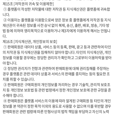
제15조 [저작권의 귀속 및 이용제한]

 ① 플랫폼이 작성한 저작물에 대한 저작권 등 지식재산권은 플랫폼에 귀속합
니다.

 ② 이용자는 플랫폼을 이용함으로써 얻은 정보 중 플랫폼에게 저작권 등 지식
재산권이 귀속된 정보를 사전 승낙 없이 복제, 송신, 출판, 배포, 방송, 기타 방
법 등에 의하여 영리목적으로 이용하거나 제3자에게 이용하게 해서는 안됩니
다.

제16조 [지식재산권, 개인정보의 보호]

 ① 판매회원은 데이터 상품, 서비스 등의 등록, 판매, 광고 등과 관련하여 타인
의 저작권 등 지식재산권을 침해하지 않아야 합니다. 타인의 지식재산권, 개인
정보를 이용할 경우에는 정당한 권리자가 확인하고 그로부터 이용허락을 받아
야 합니다.

 ② 정당한 권리자가 전항과 관련하여 판매회원에 대해 권리침해를 주장하는 
경우 플랫폼은 관련 데이터 상품과 서비스의 판매를 중지하는 등의 필요한 조
치를 취할 수 있습니다.

 ③ 판매회원은 구매회원의 개인정보를 처리하는 경우 기술적, 관리적 보호조
치 등 개인정보 보호법 등 관련 법령에서 정한 개인정보 보호에 관한 규정을 준
수해야 합니다.

 ④ 판매회원은 플랫폼 서비스의 이용에 따라 알게된 구매회원 등 타인의 개인
정보를 본 약관이 정한 목적 이외의 용도로 사용할 수 없으며 이를 위반할 경우 
판매회원은 관련 법령에 따른 민형사상의 법적 책임을 부담하고 자신의 노력