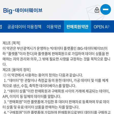
바
바
바
로
로
로
가
가
가
맵
공공데이터 이용정책
이용약관
판매회원약관
OPEN API
기
기
기
제1조 [목적]

이 약관은 부산광역시가 운영하는 빅데이터 플랫폼인 BIG-데이터웨이브(이
하 “플랫폼”이라 한다)와 플랫폼에 판매회원으로 가입하여 데이터 상품을 판
매하는 자의 권리와 의무, 그 밖에 필요한 사항을 규정하는 것을 목적으로 합니
다.

제2조 [용어의 정의]

 ① 이 약관에서 사용하는 용어의 정의는 다음과 같습니다.

  1. “데이터”란 관찰이나 측정값 등의 원천 데이터, 가공 데이터 및 이를 체계
적으로 생산, 수집, 축적한 데이터베이스를 말합니다.

  2. “데이터 상품”이란 판매회원과 구매회원 사이의 거래에 제공되는 데이터, 
API, 이미지 등 일체의 데이터를 말합니다.

  3. “판매회원”이란 플랫폼에 가입한 후 데이터 판매자로 등록하여 무료 데이
터 상품 및 유료 데이터 상품을 판매하는 자를 말합니다.

  4. “구매회원”이란 플랫폼에 가입하여 판매회원으로부터 데이터를 구매하고 