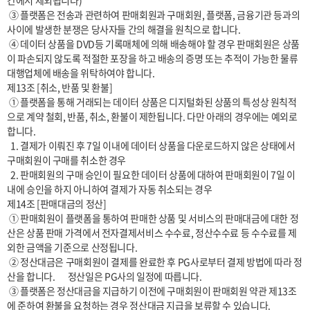
간에서 제외됩니다)

 ③ 플랫폼은 전송과 관련하여 판매회원과 구매회원, 플랫폼, 금융기관 등과의 
사이에 발생한 분쟁은 당사자들 간의 해결을 원칙으로 합니다.

 ④ 데이터 상품을 DVD등 기록매체에 의해 배송해야 할 경우 판매회원은 상품
이 파손되지 않도록 적절한 포장을 하고 배송의 증명 또는 추적이 가능한 물류
대행업체에 배송을 위탁하여야 합니다.

제13조 [취소, 반품 및 환불]

 ① 플랫폼을 통해 거래되는 데이터 상품은 디지털화된 상품의 특성상 원칙적
으로 계약 철회, 반품, 취소, 환불이 제한됩니다. 다만 아래의 경우에는 예외로 
합니다.

  1. 결제가 이뤄진 후 7일 이내에 데이터 상품을 다운로드하지 않은 상태에서 
구매회원이 구매를 취소한 경우

  2. 판매회원의 구매 승인이 필요한 데이터 상품에 대하여 판매회원이 7일 이
내에 승인을 하지 아니하여 결제가 자동 취소되는 경우

제14조 [판매대금의 정산]

 ① 판매회원이 플랫폼을 통하여 판매한 상품 및 서비스의 판매대금에 대한 정
산은 상품 판매 가격에서 전자결제서비스 수수료, 정산수수료 등 수수료를 제
외한 금액을 기준으로 산정됩니다.

 ② 정산대금은 구매회원이 결제를 완료한 후 PG사로부터 결제 방법에 따라 정
산을 합니다.       정산일은 PG사의 일정에 따릅니다.

 ③ 플랫폼은 정산대금을 지급하기 이전에 구매회원이 판매회원 약관 제13조
에 준하여 환불을 요청하는 경우 정산대금 지급을 보류할 수 있습니다.
