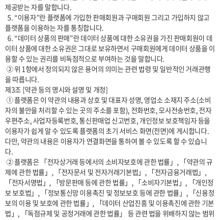
제공받는 자를 말합니다.

  5. “이용자”란 플랫폼에 가입한 판매회원과 구매회원 그리고 가입하지 않고 
플랫폼을 이용하는 자를 통칭합니다.

  6. “데이터 상품의 판매”란 데이터 상품에 대한 소유권을 가진 판매회원이 데
이터 상품에 대한 소유권은 그대로 보유하면서 구매회원에게 데이터 상품을 이
용할 수 있는 권리를 비독점적으로 부여하는 것을 말합니다.

 ② 위 1항에서 정의되지 않은 용어의 의미는 관련 법령 및 일반적인 거래관행
을 따릅니다.

제3조 [약관 등의 명시와 설명 및 개정]

 ① 플랫폼은 이 약관의 내용과 상호 및 대표자 성명, 영업소 소재지 주소(소비
자의 불만을 처리할 수 있는 곳의 주소를 포함), 전화번호, 모사전송번호, 전자
우편주소, 사업자등록번호, 통신판매업 신고번호, 개인정보 보호책임자 등을 
이용자가 쉽게 알 수 있도록 플랫폼의 초기 서비스 화면(전면)에 게시합니다. 
다만, 약관의 내용은 이용자가 연결화면을 통하여 볼 수 있도록 할 수 있습니
다. 

 ② 플랫폼은 「전자상거래 등에서의 소비자보호에 관한 법률」, 「약관의 규
제에 관한 법률」, 「전자문서 및 전자거래기본법」, 「전자금융거래법」, 
「전자서명법」, 「방문판매 등에 관한 법률」, 「소비자기본법」, 「개인정
보 보호법」, 「정보통신망 이용촉진 및 정보보호 등에 관한 법률」, 「신용정
보의 이용 및 보호에 관한 법률」, 「데이터 산업진흥 및 이용촉진에 관한 기본
법」, 「독점규제 및 공정거래에 관한 법률」 등 관련 법을 위배하지 않는 범위