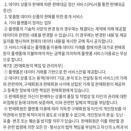
  2. 데이터 상품의 판매에 따른 판매대금 정산 서비스(PG사를 통한 판매대금 
정산)

  3. 맞춤형 데이터 상품의 판매를 위한 중개 서비스

  4. 기타 플랫폼이 정하는 업무

 ② 플랫폼의 기술적 사양의 변경 등의 경우에는 체결되는 계약에 의해 제공할 
데이터와 관련된 내용을 변경할 수 있습니다. 이 경우에는 변경된 내용 및 제공
일자를 명시하여 현재의 데이터 내용을 게시한 곳에 즉시 공지합니다.

 ③ 서비스이용료는 플랫폼을 이용해 데이터 거래를 함에 따른 대가로 판매회
원이 플랫폼에 지불하여야 하는 금액을 의미하며 플랫폼 서비스이용료는 무상
으로 합니다.

제7조 [판매회원의 책임 및 관리의무]

 ① 플랫폼은 데이터 거래를 기반으로 한 서비스만을 제공합니다.

 ② 데이터 상품 또는 용역(데이터 가공, 분석 또는 컨설팅 등의 서비스)의 거래
와 관련하여, 구매회원과 판매회원 사이에 성립된 거래 및 판매회원이 제공하
고 등록한 정보에 대한 책임은 판매회원에게 있습니다.

 ③ 판매회원은 자신이 판매하는 상품의 품질 및 적법성 및 타인의 권리에 대한 
비침해성 등에 대하여 보증하며, 이와 관련한 일체의 책임을 부담합니다.

 ④ 판매회원은 플랫폼 이용에 따라 지득한 구매회원 등 타인의 개인정보를 이 
약관에서 정한 목적이외의 용도로 사용할 수 없으며, 개인정보의 분실·도난·
유출·변조 또는 훼손을 방지할 의무가 있습니다. 판매회원은 이를 위반할 경
우 관련 법령에 의한 모든 민·형사상의 법적 책임을 부담하고 자신의 노력과 비