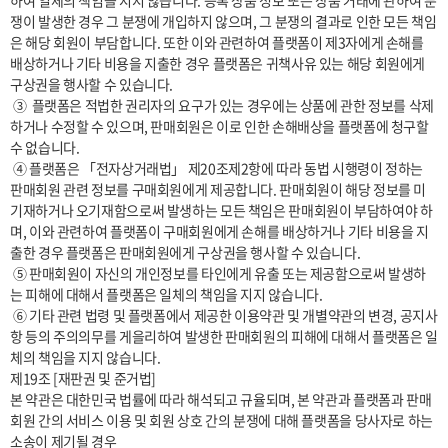
하여 일체의 책임을 지지 않습니다. 등록 상품 정보 또는 상품 거래에 관하여 분
쟁이 발생한 경우 그 분쟁에 개입하지 않으며, 그 분쟁의 결과로 인한 모든 책임
은 해당 회원이 부담합니다. 또한 이와 관련하여 플랫폼이 제3자에게 손해를 
배상하거나 기타 비용을 지출한 경우 플랫폼은 귀책사유 있는 해당 회원에게 
구상권을 행사할 수 있습니다.

 ③  플랫폼은 적법한 권리자의 요구가 있는 경우에는 상품에 관한 정보를 삭제
하거나 수정할 수 있으며, 판매회원은 이로 인한 손해배상을 플랫폼에 청구할 
수 없습니다.

 ④ 플랫폼은 「전자상거래법」 제20조제2항에 따라 동법 시행령이 정하는 
판매회원 관련 정보를 구매회원에게 제공합니다. 판매회원이 해당 정보를 미
기재하거나 오기재함으로써 발생하는 모든 책임은 판매회원이 부담하여야 하
며, 이와 관련하여 플랫폼이 구매회원에게 손해를 배상하거나 기타 비용을 지
출한 경우 플랫폼은 판매회원에게 구상권을 행사할 수 있습니다.

 ⑤ 판매회원이 자신의 개인정보를 타인에게 유출 또는 제공함으로써 발생하
는 피해에 대해서 플랫폼은 일체의 책임을 지지 않습니다.

 ⑥ 기타 관련 법령 및 플랫폼에서 제공한 이용약관 및 개별약관의 변경, 공지사
항 등의 주의의무를 게을리하여 발생한 판매회원의 피해에 대해서 플랫폼은 일
체의 책임을 지지 않습니다.

제19조 [재판권 및 준거법]

본 약관은 대한민국 법률에 따라 해석되고 규율되며, 본 약관과 플랫폼과 판매
회원 간의 서비스 이용 및 회원 상호 간의 분쟁에 대해 플랫폼을 당사자로 하는 
소송이 제기될 경우
