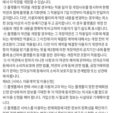
에서 이 약관을 개정할 수 있습니다.

 ③ 플랫폼이 약관을 개정할 경우에는 적용 일자 및 개정사유를 명시하여 현행 
약관과 함께 플랫폼 초기화면에 그 적용일자 7일 이전부터 적용일자 전일까지 
공지합니다. 다만, 이용자에게 불리하게 약관 내용을 변경하는 경우에는 최소
한 30일 이상의 사전 유예기간을 두고 공지합니다. 이 경우 플랫폼은 개정 전 
내용과 개정 후 내용을 명확하게 비교하여 이용자가 알기 쉽도록 표시합니다. 

 ④ 플랫폼이 약관을 개정할 경우에는 그 개정약관은 그 적용일자 이후에 체결
되는 계약에만 적용되고 그 이전에 이미 체결된 계약에 대해서는 개정 전의 약
관조항이 그대로 적용됩니다. 다만 이미 계약을 체결한 이용자가 개정약관 조
항의 적용을 받기를 원하는 뜻을 제3항에 의한 개정약관의 공지기간 내에 플랫
폼에 송신하여 플랫폼의 동의를 받은 경우에는 개정약관 조항이 적용됩니다.

 ⑤ 이 약관에서 정하지 아니한 사항과 이 약관의 해석에 관하여는 전자상거래 
등에서의 소비자보호에 관한 법률, 약관의 규제 등에 관한 법률, 공정거래위원
회가 정하는 전자상거래 등에서의 소비자 보호지침 및 관계법령 또는 상관례
에 따릅니다.

제4조 [서비스 이용계약 및 이용신청]

 ① 플랫폼에서 판매 서비스를 이용하고자 하는 자는 플랫폼이 정한 판매회원 
신청 양식에 따라 정보를 기재한 후 이 약관에 동의한다는 의사표시를 함으로
써 이용 신청을 해야 합니다. 가입신청 시 필요한 정보는 사실대로 기재해야 합
니다.

 ② 플랫폼은 서비스를 이용하는 판매회원에 대한 정보의 정확성을 확인하기 