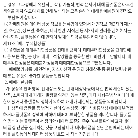
는 경우 그 과정에서 유발되는 각종 기술적, 법적 문제에 대해 플랫폼은 아무런 
책임을 지지 않으며 이로 인해 발생되는 모든 손해에 대해 판매회원이 전적으
로 부담해야 합니다.

 ⑤ 판매회원은 데이터 상품 정보를 등록함에 있어서 개인정보, 제3자의 재산
권, 초상권, 상표권, 특허권, 디자인권, 저작권 등 제3자의 권리를 침해해서는 
아니되며, 플랫폼은 이에 관하여 일체의 책임을 부담하지 않습니다.

제11조 [매매부적합상품]

 ① 플랫폼은 매매부적합상품은 판매를 금하며, 매매부적합상품을 판매함에 
따른 모든 책임은 당해 매매부적합상품을 등록한 판매회원이 부담합니다. 매
매부적합상품은 매매불가상품과 매매제한상품으로 구분됩니다.

  1. 매매불가상품: 개인정보, 지식재산권 등 권리 침해상품 등 관련 법령상 판
매 또는 유통이 불가한 상품을 말합니다.

  2. 매매제한상품:

   가. 상품의 판매방식, 판매장소 또는 판매 대상자 등에 대한 법적 제한이 있는 
상품, 소비자에게 피해가 발생할 염려가 있는 상품, 기타 사회통념상 매매에 제
한이 있거나 플랫폼의 정책에 의하여 매매가 제한되는 상품을 의미합니다.

   나. 상품에 음란물 등 법적 제한이 있는 상품, 기타 사회통념상 매매에 부적합
하거나 플랫폼의 정책에 의하여 매매에 부적합한 상품을 의미합니다. 플랫폼
의 정책에는 플랫폼에서 정의한 데이터 표준화 준수 여부를 확인하고자 데이
터 품질 진단을 실시하는 것을 포함합니다. 데이터 품질 진단은 판매되는 데이
터를 플랫폼에서 데이터 상품 업로드 시 자동 진행됩니다.
