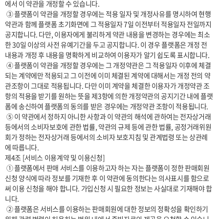
에서 이 약관을 개정할 수 있습니다.

 ③ 플랫폼이 약관을 개정할 경우에는 적용 일자 및 개정사유를 명시하여 현행 
약관과 함께 플랫폼 초기화면에 그 적용일자 7일 이전부터 적용일자 전일까지 
공지합니다. 다만, 이용자에게 불리하게 약관 내용을 변경하는 경우에는 최소
한 30일 이상의 사전 유예기간을 두고 공지합니다. 이 경우 플랫폼은 개정 전 
내용과 개정 후 내용을 명확하게 비교하여 이용자가 알기 쉽도록 표시합니다. 

 ④ 플랫폼이 약관을 개정할 경우에는 그 개정약관은 그 적용일자 이후에 체결
되는 계약에만 적용되고 그 이전에 이미 체결된 계약에 대해서는 개정 전의 약
관조항이 그대로 적용됩니다. 다만 이미 계약을 체결한 이용자가 개정약관 조
항의 적용을 받기를 원하는 뜻을 제3항에 의한 개정약관의 공지기간 내에 플랫
폼에 송신하여 플랫폼의 동의를 받은 경우에는 개정약관 조항이 적용됩니다.

 ⑤ 이 약관에서 정하지 아니한 사항과 이 약관의 해석에 관하여는 전자상거래 
등에서의 소비자보호에 관한 법률, 약관의 규제 등에 관한 법률, 공정거래위원
회가 정하는 전자상거래 등에서의 소비자 보호지침 및 관계법령 또는 상관례
에 따릅니다.

제4조 [서비스 이용계약 및 이용신청]

 ① 플랫폼에서 판매 서비스를 이용하고자 하는 자는 플랫폼이 정한 판매회원 
신청 양식에 따라 정보를 기재한 후 이 약관에 동의한다는 의사표시를 함으로
써 이용 신청을 해야 합니다. 가입신청 시 필요한 정보는 사실대로 기재해야 합
니다.

 ② 플랫폼은 서비스를 이용하는 판매회원에 대한 정보의 정확성을 확인하기 