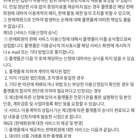
위해 관련 법령이 허용하는 범위 내에서 증빙자료의 제공을 요청할 수 있습니
다. 만일 정당한 사유 없이 증빙자료를 제공하지 않는 경우 플랫폼은 해당 판매
회원에 대하여 이용계약의 해지, 판매 활동 제한 등의 조치를 취할 수 있으며, 
그 판매회원으로 인하여 발생하는 손해에 대해 플랫폼에 어떠한 책임도 물을 
수 없습니다.

제5조 [서비스 이용신청의 승낙]

 ① 판매회원의 판매 서비스 이용신청에 대해서 플랫폼이 이를 승낙함으로써 
성립합니다. 플랫폼은 이용승낙의 의사표시를 해당 서비스 화면에 게시하거
나 e-mail 또는 기타 방법으로 통지합니다.

 ② 플랫폼은 다음 각 호에 해당하는 신청에 대하여는 승낙을 하지 않을 수 있습
니다.

  1. 플랫폼에 의하여 계약이 해지된 법인

  2. 이미 가입된 법인회원, 조직명과 동일한 경우

  3. 기타 본 약관에 위배되거나 위법 또는 부당한 이용신청임이 확인된 경우 및 
플랫폼의 합리적 판단에 의하여 필요하다고 인정되는 경우

 ③ 제1항에 따른 신청에 있어서 플랫폼은 전문기관을 통한 실명확인 및 본인
인증, 계좌검증 및 사업자등록 확인 등을 요청할 수 있습니다.

 ④ 서비스 이용계약의 성립시기는 제1항에 따른 플랫폼의 승낙이 완료되고 해
당 내용을 신청자에게 발송한 시점으로 합니다.

제6조 [판매회원에 대한 서비스의 제공 및 변경]

 ① 플랫폼에서 제공하는 판매회원에 대한 서비스는 다음과 같습니다.

  1. 데이터 상품 거래를 위한 플랫폼 운영
