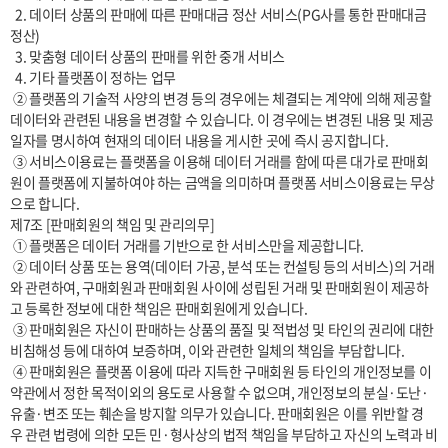
  2. 데이터 상품의 판매에 따른 판매대금 정산 서비스(PG사를 통한 판매대금 
정산)

  3. 맞춤형 데이터 상품의 판매를 위한 중개 서비스

  4. 기타 플랫폼이 정하는 업무

 ② 플랫폼의 기술적 사양의 변경 등의 경우에는 체결되는 계약에 의해 제공할 
데이터와 관련된 내용을 변경할 수 있습니다. 이 경우에는 변경된 내용 및 제공
일자를 명시하여 현재의 데이터 내용을 게시한 곳에 즉시 공지합니다.

 ③ 서비스이용료는 플랫폼을 이용해 데이터 거래를 함에 따른 대가로 판매회
원이 플랫폼에 지불하여야 하는 금액을 의미하며 플랫폼 서비스이용료는 무상
으로 합니다.

제7조 [판매회원의 책임 및 관리의무]

 ① 플랫폼은 데이터 거래를 기반으로 한 서비스만을 제공합니다.

 ② 데이터 상품 또는 용역(데이터 가공, 분석 또는 컨설팅 등의 서비스)의 거래
와 관련하여, 구매회원과 판매회원 사이에 성립된 거래 및 판매회원이 제공하
고 등록한 정보에 대한 책임은 판매회원에게 있습니다.

 ③ 판매회원은 자신이 판매하는 상품의 품질 및 적법성 및 타인의 권리에 대한 
비침해성 등에 대하여 보증하며, 이와 관련한 일체의 책임을 부담합니다.

 ④ 판매회원은 플랫폼 이용에 따라 지득한 구매회원 등 타인의 개인정보를 이 
약관에서 정한 목적이외의 용도로 사용할 수 없으며, 개인정보의 분실·도난·
유출·변조 또는 훼손을 방지할 의무가 있습니다. 판매회원은 이를 위반할 경
우 관련 법령에 의한 모든 민·형사상의 법적 책임을 부담하고 자신의 노력과 비