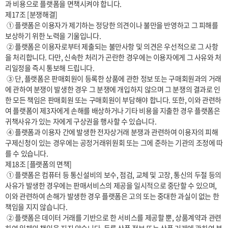
과 비용으로 플랫폼을 면책시켜야 합니다.

제17조 [분쟁해결]

 ① 플랫폼은 이용자가 제기하는 정당한 의견이나 불만을 반영하고 그 피해를 
보상하기 위한 노력을 기울입니다.

 ② 플랫폼은 이용자로부터 제출되는 불만사항 및 의견은 우선적으로 그 사항
을 처리합니다. 다만, 신속한 처리가 곤란한 경우에는 이용자에게 그 사유와 처
리일정을 즉시 통보해 드립니다.

 ③ 단, 플랫폼은 판매회원이 등록한 상품에 관한 정보 또는 구매회원과의 거래
에 관하여 분쟁이 발생한 경우 그 분쟁에 개입하지 않으며 그 분쟁의 결과로 인
한 모든 책임은 판매회원 또는 구매회원이 부담해야 합니다. 또한, 이와 관련하
여 플랫폼이 제3자에게 손해를 배상하거나 기타 비용을 지출한 경우 플랫폼은 
귀책사유가 있는 자에게 구상권을 행사할 수 있습니다.

 ④ 플랫폼과 이용자 간에 발생한 전자상거래 분쟁과 관련하여 이용자의 피해
구제신청이 있는 경우에는 공정거래위원회 또는 그에 준하는 기관의 조정에 따
를 수 있습니다.

제18조 [플랫폼의 면책]

 ① 플랫폼은 컴퓨터 등 통신설비의 보수, 점검, 교체 및 고장, 통신의 두절 등의 
사유가 발생한 경우에는 판매서비스의 제공을 일시적으로 중단할 수 있으며, 
이와 관련하여 손해가 발생한 경우 플랫폼은 고의 또는 중대한 과실이 없는 한 
책임을 지지 않습니다.

 ② 플랫폼은 데이터 거래를 기반으로 한 서비스를 제공할 뿐, 상품계약과 관련