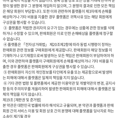
하여 일체의 책임을 지지 않습니다. 등록 상품 정보 또는 상품 거래에 관하여 분
쟁이 발생한 경우 그 분쟁에 개입하지 않으며, 그 분쟁의 결과로 인한 모든 책임
은 해당 회원이 부담합니다. 또한 이와 관련하여 플랫폼이 제3자에게 손해를 
배상하거나 기타 비용을 지출한 경우 플랫폼은 귀책사유 있는 해당 회원에게 
구상권을 행사할 수 있습니다.

 ③  플랫폼은 적법한 권리자의 요구가 있는 경우에는 상품에 관한 정보를 삭제
하거나 수정할 수 있으며, 판매회원은 이로 인한 손해배상을 플랫폼에 청구할 
수 없습니다.

 ④ 플랫폼은 「전자상거래법」 제20조제2항에 따라 동법 시행령이 정하는 
판매회원 관련 정보를 구매회원에게 제공합니다. 판매회원이 해당 정보를 미
기재하거나 오기재함으로써 발생하는 모든 책임은 판매회원이 부담하여야 하
며, 이와 관련하여 플랫폼이 구매회원에게 손해를 배상하거나 기타 비용을 지
출한 경우 플랫폼은 판매회원에게 구상권을 행사할 수 있습니다.

 ⑤ 판매회원이 자신의 개인정보를 타인에게 유출 또는 제공함으로써 발생하
는 피해에 대해서 플랫폼은 일체의 책임을 지지 않습니다.

 ⑥ 기타 관련 법령 및 플랫폼에서 제공한 이용약관 및 개별약관의 변경, 공지사
항 등의 주의의무를 게을리하여 발생한 판매회원의 피해에 대해서 플랫폼은 일
체의 책임을 지지 않습니다.

제19조 [재판권 및 준거법]

본 약관은 대한민국 법률에 따라 해석되고 규율되며, 본 약관과 플랫폼과 판매
회원 간의 서비스 이용 및 회원 상호 간의 분쟁에 대해 플랫폼을 당사자로 하는 
소송이 제기될 경우
