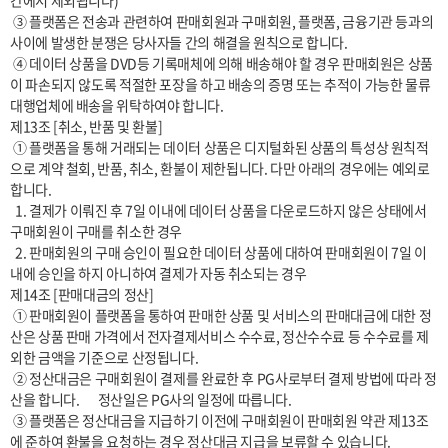
간에서 제외됩니다)

 ③ 플랫폼은 전송과 관련하여 판매회원과 구매회원, 플랫폼, 금융기관 등과의 
사이에 발생한 분쟁은 당사자들 간의 해결을 원칙으로 합니다.

 ④ 데이터 상품을 DVD등 기록매체에 의해 배송해야 할 경우 판매회원은 상품
이 파손되지 않도록 적절한 포장을 하고 배송의 증명 또는 추적이 가능한 물류
대행업체에 배송을 위탁하여야 합니다.

제13조 [취소, 반품 및 환불]

 ① 플랫폼을 통해 거래되는 데이터 상품은 디지털화된 상품의 특성상 원칙적
으로 계약 철회, 반품, 취소, 환불이 제한됩니다. 다만 아래의 경우에는 예외로 
합니다.

  1. 결제가 이뤄진 후 7일 이내에 데이터 상품을 다운로드하지 않은 상태에서 
구매회원이 구매를 취소한 경우

  2. 판매회원의 구매 승인이 필요한 데이터 상품에 대하여 판매회원이 7일 이
내에 승인을 하지 아니하여 결제가 자동 취소되는 경우

제14조 [판매대금의 정산]

 ① 판매회원이 플랫폼을 통하여 판매한 상품 및 서비스의 판매대금에 대한 정
산은 상품 판매 가격에서 전자결제서비스 수수료, 정산수수료 등 수수료를 제
외한 금액을 기준으로 산정됩니다.

 ② 정산대금은 구매회원이 결제를 완료한 후 PG사로부터 결제 방법에 따라 정
산을 합니다.       정산일은 PG사의 일정에 따릅니다.

 ③ 플랫폼은 정산대금을 지급하기 이전에 구매회원이 판매회원 약관 제13조
에 준하여 환불을 요청하는 경우 정산대금 지급을 보류할 수 있습니다.
