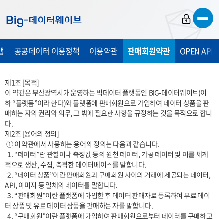
바
바
바
로
로
로
가
가
가
맵
공공데이터 이용정책
이용약관
판매회원약관
OPEN API
기
기
기
제1조 [목적]

이 약관은 부산광역시가 운영하는 빅데이터 플랫폼인 BIG-데이터웨이브(이
하 “플랫폼”이라 한다)와 플랫폼에 판매회원으로 가입하여 데이터 상품을 판
매하는 자의 권리와 의무, 그 밖에 필요한 사항을 규정하는 것을 목적으로 합니
다.

제2조 [용어의 정의]

 ① 이 약관에서 사용하는 용어의 정의는 다음과 같습니다.

  1. “데이터”란 관찰이나 측정값 등의 원천 데이터, 가공 데이터 및 이를 체계
적으로 생산, 수집, 축적한 데이터베이스를 말합니다.

  2. “데이터 상품”이란 판매회원과 구매회원 사이의 거래에 제공되는 데이터, 
API, 이미지 등 일체의 데이터를 말합니다.

  3. “판매회원”이란 플랫폼에 가입한 후 데이터 판매자로 등록하여 무료 데이
터 상품 및 유료 데이터 상품을 판매하는 자를 말합니다.

  4. “구매회원”이란 플랫폼에 가입하여 판매회원으로부터 데이터를 구매하고 