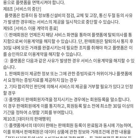
용으로 플랫폼을 면책시켜야 합니다.

제8조 [서비스의 중단]

  플랫폼은 컴퓨터 등 정보통신설비의 점검, 교체 및 고장, 통신 두절 등의 사유
가 발생한 경우에는 서비스의 제공을 일시적으로 중단할 수 있습니다. 

제9조 [서비스 이용 계약의 종료]

 ① 판매회원은 언제든지 해당 서비스 화면을 통하여 플랫폼에 탈퇴의사를 통
지함으로써 이용계약을 해지할 수 있습니다. 단, 판매회원은 탈퇴의사 통지 후 
30일 내에 모든 거래를 완결시키는데 필요한 조치를 취해야 하고 플랫폼은 이
를 승인하므로 이용계약을 해지할 수 있습니다.

 ②  플랫폼은 다음과 같은 사유가 발생한 경우 서비스 이용계약을 해지할 수 있
습니다.

  1. 판매회원이 제공한 정보 또는 그에 관한 증빙자료가 허위이거나 플랫폼에
서 요청하는 증빙자료를 제공하지 않는 경우

  2. 기타 합리적인 판단에 의해서 서비스의 제공을 거부할 필요가 있다고 인정
할 경우

 ③ 플랫폼이 판매회원자격을 정지시키는 경우에는 회원등록을 말소합니다. 
이 경우 판매회원에게 이를 통지하고, 회원등록 말소 전에 최소한 30일 이상의 
기간을 정하여 소명할 기회를 부여합니다.

제10조 [데이터의 판매행위]

 ① 플랫폼에서의 데이터 판매는 판매회원 등록이 완료됨과 동시에 가능하며, 
이를 위해서 판매회원은 데이터 상품에 관한 정보와 거래조건에 관한 내용을 