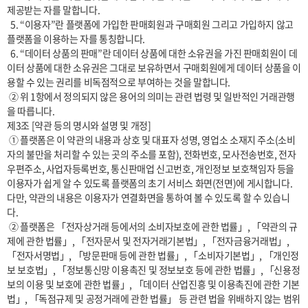
제공받는 자를 말합니다.

  5. “이용자”란 플랫폼에 가입한 판매회원과 구매회원 그리고 가입하지 않고 
플랫폼을 이용하는 자를 통칭합니다.

  6. “데이터 상품의 판매”란 데이터 상품에 대한 소유권을 가진 판매회원이 데
이터 상품에 대한 소유권은 그대로 보유하면서 구매회원에게 데이터 상품을 이
용할 수 있는 권리를 비독점적으로 부여하는 것을 말합니다.

 ② 위 1항에서 정의되지 않은 용어의 의미는 관련 법령 및 일반적인 거래관행
을 따릅니다.

제3조 [약관 등의 명시와 설명 및 개정]

 ① 플랫폼은 이 약관의 내용과 상호 및 대표자 성명, 영업소 소재지 주소(소비
자의 불만을 처리할 수 있는 곳의 주소를 포함), 전화번호, 모사전송번호, 전자
우편주소, 사업자등록번호, 통신판매업 신고번호, 개인정보 보호책임자 등을 
이용자가 쉽게 알 수 있도록 플랫폼의 초기 서비스 화면(전면)에 게시합니다. 
다만, 약관의 내용은 이용자가 연결화면을 통하여 볼 수 있도록 할 수 있습니
다. 

 ② 플랫폼은 「전자상거래 등에서의 소비자보호에 관한 법률」, 「약관의 규
제에 관한 법률」, 「전자문서 및 전자거래기본법」, 「전자금융거래법」, 
「전자서명법」, 「방문판매 등에 관한 법률」, 「소비자기본법」, 「개인정
보 보호법」, 「정보통신망 이용촉진 및 정보보호 등에 관한 법률」, 「신용정
보의 이용 및 보호에 관한 법률」, 「데이터 산업진흥 및 이용촉진에 관한 기본
법」, 「독점규제 및 공정거래에 관한 법률」 등 관련 법을 위배하지 않는 범위