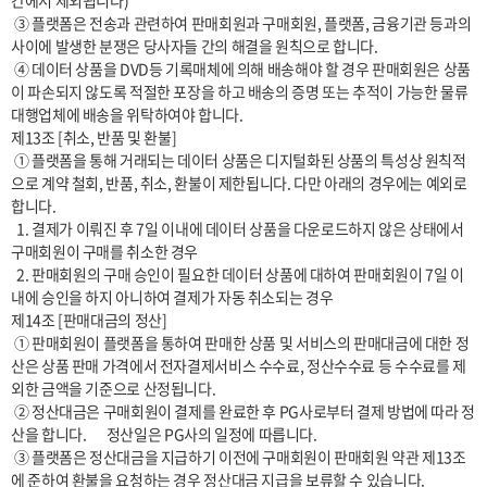
간에서 제외됩니다)

 ③ 플랫폼은 전송과 관련하여 판매회원과 구매회원, 플랫폼, 금융기관 등과의 
사이에 발생한 분쟁은 당사자들 간의 해결을 원칙으로 합니다.

 ④ 데이터 상품을 DVD등 기록매체에 의해 배송해야 할 경우 판매회원은 상품
이 파손되지 않도록 적절한 포장을 하고 배송의 증명 또는 추적이 가능한 물류
대행업체에 배송을 위탁하여야 합니다.

제13조 [취소, 반품 및 환불]

 ① 플랫폼을 통해 거래되는 데이터 상품은 디지털화된 상품의 특성상 원칙적
으로 계약 철회, 반품, 취소, 환불이 제한됩니다. 다만 아래의 경우에는 예외로 
합니다.

  1. 결제가 이뤄진 후 7일 이내에 데이터 상품을 다운로드하지 않은 상태에서 
구매회원이 구매를 취소한 경우

  2. 판매회원의 구매 승인이 필요한 데이터 상품에 대하여 판매회원이 7일 이
내에 승인을 하지 아니하여 결제가 자동 취소되는 경우

제14조 [판매대금의 정산]

 ① 판매회원이 플랫폼을 통하여 판매한 상품 및 서비스의 판매대금에 대한 정
산은 상품 판매 가격에서 전자결제서비스 수수료, 정산수수료 등 수수료를 제
외한 금액을 기준으로 산정됩니다.

 ② 정산대금은 구매회원이 결제를 완료한 후 PG사로부터 결제 방법에 따라 정
산을 합니다.       정산일은 PG사의 일정에 따릅니다.

 ③ 플랫폼은 정산대금을 지급하기 이전에 구매회원이 판매회원 약관 제13조
에 준하여 환불을 요청하는 경우 정산대금 지급을 보류할 수 있습니다.
