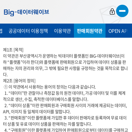
바
바
바
로
로
로
가
가
가
맵
공공데이터 이용정책
이용약관
판매회원약관
OPEN API
기
기
기
제1조 [목적]

이 약관은 부산광역시가 운영하는 빅데이터 플랫폼인 BIG-데이터웨이브(이
하 “플랫폼”이라 한다)와 플랫폼에 판매회원으로 가입하여 데이터 상품을 판
매하는 자의 권리와 의무, 그 밖에 필요한 사항을 규정하는 것을 목적으로 합니
다.

제2조 [용어의 정의]

 ① 이 약관에서 사용하는 용어의 정의는 다음과 같습니다.

  1. “데이터”란 관찰이나 측정값 등의 원천 데이터, 가공 데이터 및 이를 체계
적으로 생산, 수집, 축적한 데이터베이스를 말합니다.

  2. “데이터 상품”이란 판매회원과 구매회원 사이의 거래에 제공되는 데이터, 
API, 이미지 등 일체의 데이터를 말합니다.

  3. “판매회원”이란 플랫폼에 가입한 후 데이터 판매자로 등록하여 무료 데이
터 상품 및 유료 데이터 상품을 판매하는 자를 말합니다.

  4. “구매회원”이란 플랫폼에 가입하여 판매회원으로부터 데이터를 구매하고 