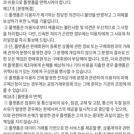
과 비용으로 플랫폼을 면책시켜야 합니다.

제17조 [분쟁해결]

 ① 플랫폼은 이용자가 제기하는 정당한 의견이나 불만을 반영하고 그 피해를 
보상하기 위한 노력을 기울입니다.

 ② 플랫폼은 이용자로부터 제출되는 불만사항 및 의견은 우선적으로 그 사항
을 처리합니다. 다만, 신속한 처리가 곤란한 경우에는 이용자에게 그 사유와 처
리일정을 즉시 통보해 드립니다.

 ③ 단, 플랫폼은 판매회원이 등록한 상품에 관한 정보 또는 구매회원과의 거래
에 관하여 분쟁이 발생한 경우 그 분쟁에 개입하지 않으며 그 분쟁의 결과로 인
한 모든 책임은 판매회원 또는 구매회원이 부담해야 합니다. 또한, 이와 관련하
여 플랫폼이 제3자에게 손해를 배상하거나 기타 비용을 지출한 경우 플랫폼은 
귀책사유가 있는 자에게 구상권을 행사할 수 있습니다.

 ④ 플랫폼과 이용자 간에 발생한 전자상거래 분쟁과 관련하여 이용자의 피해
구제신청이 있는 경우에는 공정거래위원회 또는 그에 준하는 기관의 조정에 따
를 수 있습니다.

제18조 [플랫폼의 면책]

 ① 플랫폼은 컴퓨터 등 통신설비의 보수, 점검, 교체 및 고장, 통신의 두절 등의 
사유가 발생한 경우에는 판매서비스의 제공을 일시적으로 중단할 수 있으며, 
이와 관련하여 손해가 발생한 경우 플랫폼은 고의 또는 중대한 과실이 없는 한 
책임을 지지 않습니다.

 ② 플랫폼은 데이터 거래를 기반으로 한 서비스를 제공할 뿐, 상품계약과 관련