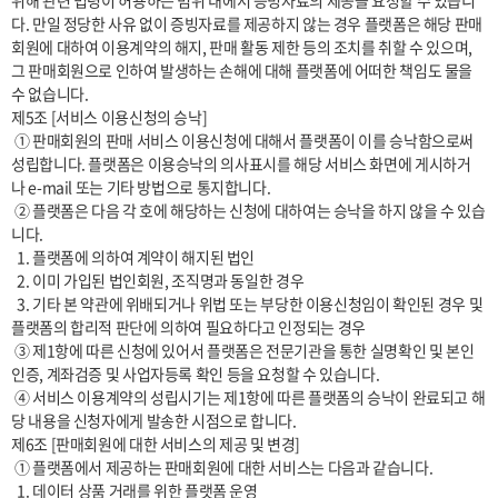
위해 관련 법령이 허용하는 범위 내에서 증빙자료의 제공을 요청할 수 있습니
다. 만일 정당한 사유 없이 증빙자료를 제공하지 않는 경우 플랫폼은 해당 판매
회원에 대하여 이용계약의 해지, 판매 활동 제한 등의 조치를 취할 수 있으며, 
그 판매회원으로 인하여 발생하는 손해에 대해 플랫폼에 어떠한 책임도 물을 
수 없습니다.

제5조 [서비스 이용신청의 승낙]

 ① 판매회원의 판매 서비스 이용신청에 대해서 플랫폼이 이를 승낙함으로써 
성립합니다. 플랫폼은 이용승낙의 의사표시를 해당 서비스 화면에 게시하거
나 e-mail 또는 기타 방법으로 통지합니다.

 ② 플랫폼은 다음 각 호에 해당하는 신청에 대하여는 승낙을 하지 않을 수 있습
니다.

  1. 플랫폼에 의하여 계약이 해지된 법인

  2. 이미 가입된 법인회원, 조직명과 동일한 경우

  3. 기타 본 약관에 위배되거나 위법 또는 부당한 이용신청임이 확인된 경우 및 
플랫폼의 합리적 판단에 의하여 필요하다고 인정되는 경우

 ③ 제1항에 따른 신청에 있어서 플랫폼은 전문기관을 통한 실명확인 및 본인
인증, 계좌검증 및 사업자등록 확인 등을 요청할 수 있습니다.

 ④ 서비스 이용계약의 성립시기는 제1항에 따른 플랫폼의 승낙이 완료되고 해
당 내용을 신청자에게 발송한 시점으로 합니다.

제6조 [판매회원에 대한 서비스의 제공 및 변경]

 ① 플랫폼에서 제공하는 판매회원에 대한 서비스는 다음과 같습니다.

  1. 데이터 상품 거래를 위한 플랫폼 운영
