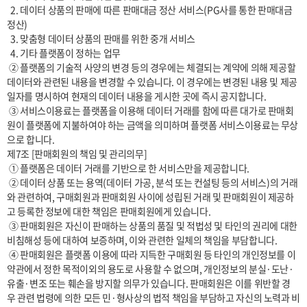
  2. 데이터 상품의 판매에 따른 판매대금 정산 서비스(PG사를 통한 판매대금 
정산)

  3. 맞춤형 데이터 상품의 판매를 위한 중개 서비스

  4. 기타 플랫폼이 정하는 업무

 ② 플랫폼의 기술적 사양의 변경 등의 경우에는 체결되는 계약에 의해 제공할 
데이터와 관련된 내용을 변경할 수 있습니다. 이 경우에는 변경된 내용 및 제공
일자를 명시하여 현재의 데이터 내용을 게시한 곳에 즉시 공지합니다.

 ③ 서비스이용료는 플랫폼을 이용해 데이터 거래를 함에 따른 대가로 판매회
원이 플랫폼에 지불하여야 하는 금액을 의미하며 플랫폼 서비스이용료는 무상
으로 합니다.

제7조 [판매회원의 책임 및 관리의무]

 ① 플랫폼은 데이터 거래를 기반으로 한 서비스만을 제공합니다.

 ② 데이터 상품 또는 용역(데이터 가공, 분석 또는 컨설팅 등의 서비스)의 거래
와 관련하여, 구매회원과 판매회원 사이에 성립된 거래 및 판매회원이 제공하
고 등록한 정보에 대한 책임은 판매회원에게 있습니다.

 ③ 판매회원은 자신이 판매하는 상품의 품질 및 적법성 및 타인의 권리에 대한 
비침해성 등에 대하여 보증하며, 이와 관련한 일체의 책임을 부담합니다.

 ④ 판매회원은 플랫폼 이용에 따라 지득한 구매회원 등 타인의 개인정보를 이 
약관에서 정한 목적이외의 용도로 사용할 수 없으며, 개인정보의 분실·도난·
유출·변조 또는 훼손을 방지할 의무가 있습니다. 판매회원은 이를 위반할 경
우 관련 법령에 의한 모든 민·형사상의 법적 책임을 부담하고 자신의 노력과 비