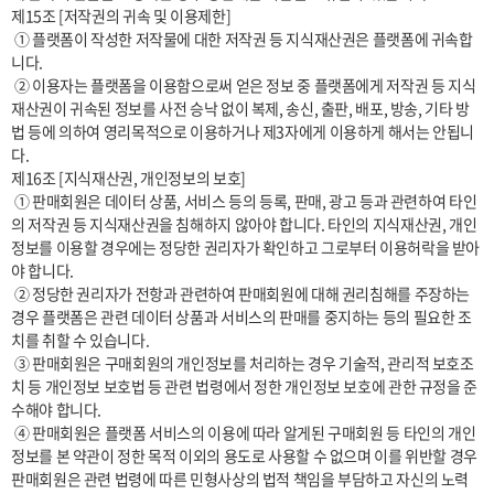
제15조 [저작권의 귀속 및 이용제한]

 ① 플랫폼이 작성한 저작물에 대한 저작권 등 지식재산권은 플랫폼에 귀속합
니다.

 ② 이용자는 플랫폼을 이용함으로써 얻은 정보 중 플랫폼에게 저작권 등 지식
재산권이 귀속된 정보를 사전 승낙 없이 복제, 송신, 출판, 배포, 방송, 기타 방
법 등에 의하여 영리목적으로 이용하거나 제3자에게 이용하게 해서는 안됩니
다.

제16조 [지식재산권, 개인정보의 보호]

 ① 판매회원은 데이터 상품, 서비스 등의 등록, 판매, 광고 등과 관련하여 타인
의 저작권 등 지식재산권을 침해하지 않아야 합니다. 타인의 지식재산권, 개인
정보를 이용할 경우에는 정당한 권리자가 확인하고 그로부터 이용허락을 받아
야 합니다.

 ② 정당한 권리자가 전항과 관련하여 판매회원에 대해 권리침해를 주장하는 
경우 플랫폼은 관련 데이터 상품과 서비스의 판매를 중지하는 등의 필요한 조
치를 취할 수 있습니다.

 ③ 판매회원은 구매회원의 개인정보를 처리하는 경우 기술적, 관리적 보호조
치 등 개인정보 보호법 등 관련 법령에서 정한 개인정보 보호에 관한 규정을 준
수해야 합니다.

 ④ 판매회원은 플랫폼 서비스의 이용에 따라 알게된 구매회원 등 타인의 개인
정보를 본 약관이 정한 목적 이외의 용도로 사용할 수 없으며 이를 위반할 경우 
판매회원은 관련 법령에 따른 민형사상의 법적 책임을 부담하고 자신의 노력