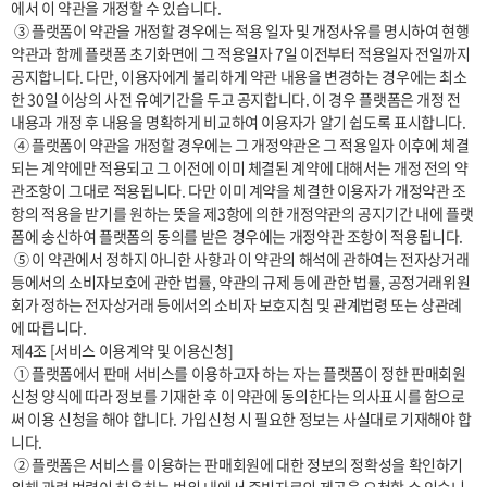
에서 이 약관을 개정할 수 있습니다.

 ③ 플랫폼이 약관을 개정할 경우에는 적용 일자 및 개정사유를 명시하여 현행 
약관과 함께 플랫폼 초기화면에 그 적용일자 7일 이전부터 적용일자 전일까지 
공지합니다. 다만, 이용자에게 불리하게 약관 내용을 변경하는 경우에는 최소
한 30일 이상의 사전 유예기간을 두고 공지합니다. 이 경우 플랫폼은 개정 전 
내용과 개정 후 내용을 명확하게 비교하여 이용자가 알기 쉽도록 표시합니다. 

 ④ 플랫폼이 약관을 개정할 경우에는 그 개정약관은 그 적용일자 이후에 체결
되는 계약에만 적용되고 그 이전에 이미 체결된 계약에 대해서는 개정 전의 약
관조항이 그대로 적용됩니다. 다만 이미 계약을 체결한 이용자가 개정약관 조
항의 적용을 받기를 원하는 뜻을 제3항에 의한 개정약관의 공지기간 내에 플랫
폼에 송신하여 플랫폼의 동의를 받은 경우에는 개정약관 조항이 적용됩니다.

 ⑤ 이 약관에서 정하지 아니한 사항과 이 약관의 해석에 관하여는 전자상거래 
등에서의 소비자보호에 관한 법률, 약관의 규제 등에 관한 법률, 공정거래위원
회가 정하는 전자상거래 등에서의 소비자 보호지침 및 관계법령 또는 상관례
에 따릅니다.

제4조 [서비스 이용계약 및 이용신청]

 ① 플랫폼에서 판매 서비스를 이용하고자 하는 자는 플랫폼이 정한 판매회원 
신청 양식에 따라 정보를 기재한 후 이 약관에 동의한다는 의사표시를 함으로
써 이용 신청을 해야 합니다. 가입신청 시 필요한 정보는 사실대로 기재해야 합
니다.

 ② 플랫폼은 서비스를 이용하는 판매회원에 대한 정보의 정확성을 확인하기 