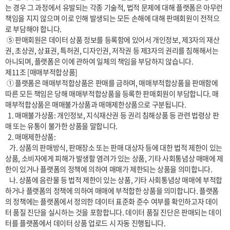
는 경우 그 과정에서 유발되는 각종 기술적, 법적 문제에 대해 플랫폼은 아무런 
책임을 지지 않으며 이로 인해 발생되는 모든 손해에 대해 판매회원이 전적으
로 부담해야 합니다.

 ⑤ 판매회원은 데이터 상품 정보를 등록함에 있어서 개인정보, 제3자의 재산
권, 초상권, 상표권, 특허권, 디자인권, 저작권 등 제3자의 권리를 침해해서는 
아니되며, 플랫폼은 이에 관하여 일체의 책임을 부담하지 않습니다.

제11조 [매매부적합상품]

 ① 플랫폼은 매매부적합상품은 판매를 금하며, 매매부적합상품을 판매함에 
따른 모든 책임은 당해 매매부적합상품을 등록한 판매회원이 부담합니다. 매
매부적합상품은 매매불가상품과 매매제한상품으로 구분됩니다.

  1. 매매불가상품: 개인정보, 지식재산권 등 권리 침해상품 등 관련 법령상 판
매 또는 유통이 불가한 상품을 말합니다.

  2. 매매제한상품:

   가. 상품의 판매방식, 판매장소 또는 판매 대상자 등에 대한 법적 제한이 있는 
상품, 소비자에게 피해가 발생할 염려가 있는 상품, 기타 사회통념상 매매에 제
한이 있거나 플랫폼의 정책에 의하여 매매가 제한되는 상품을 의미합니다.

   나. 상품에 음란물 등 법적 제한이 있는 상품, 기타 사회통념상 매매에 부적합
하거나 플랫폼의 정책에 의하여 매매에 부적합한 상품을 의미합니다. 플랫폼
의 정책에는 플랫폼에서 정의한 데이터 표준화 준수 여부를 확인하고자 데이
터 품질 진단을 실시하는 것을 포함합니다. 데이터 품질 진단은 판매되는 데이
터를 플랫폼에서 데이터 상품 업로드 시 자동 진행됩니다.
