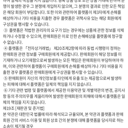
하여 일체의 책임을 지지 않습니다. 등록 상품 정보 또는 상품 거래에 관하여 분
쟁이 발생한 경우 그 분쟁에 개입하지 않으며, 그 분쟁의 결과로 인한 모든 책임
은 해당 회원이 부담합니다. 또한 이와 관련하여 플랫폼이 제3자에게 손해를 
배상하거나 기타 비용을 지출한 경우 플랫폼은 귀책사유 있는 해당 회원에게 
구상권을 행사할 수 있습니다.

 ③  플랫폼은 적법한 권리자의 요구가 있는 경우에는 상품에 관한 정보를 삭제
하거나 수정할 수 있으며, 판매회원은 이로 인한 손해배상을 플랫폼에 청구할 
수 없습니다.

 ④ 플랫폼은 「전자상거래법」 제20조제2항에 따라 동법 시행령이 정하는 
판매회원 관련 정보를 구매회원에게 제공합니다. 판매회원이 해당 정보를 미
기재하거나 오기재함으로써 발생하는 모든 책임은 판매회원이 부담하여야 하
며, 이와 관련하여 플랫폼이 구매회원에게 손해를 배상하거나 기타 비용을 지
출한 경우 플랫폼은 판매회원에게 구상권을 행사할 수 있습니다.

 ⑤ 판매회원이 자신의 개인정보를 타인에게 유출 또는 제공함으로써 발생하
는 피해에 대해서 플랫폼은 일체의 책임을 지지 않습니다.

 ⑥ 기타 관련 법령 및 플랫폼에서 제공한 이용약관 및 개별약관의 변경, 공지사
항 등의 주의의무를 게을리하여 발생한 판매회원의 피해에 대해서 플랫폼은 일
체의 책임을 지지 않습니다.

제19조 [재판권 및 준거법]

본 약관은 대한민국 법률에 따라 해석되고 규율되며, 본 약관과 플랫폼과 판매
회원 간의 서비스 이용 및 회원 상호 간의 분쟁에 대해 플랫폼을 당사자로 하는 
소송이 제기될 경우
