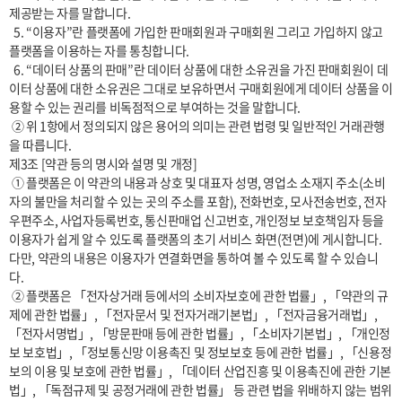
제공받는 자를 말합니다.

  5. “이용자”란 플랫폼에 가입한 판매회원과 구매회원 그리고 가입하지 않고 
플랫폼을 이용하는 자를 통칭합니다.

  6. “데이터 상품의 판매”란 데이터 상품에 대한 소유권을 가진 판매회원이 데
이터 상품에 대한 소유권은 그대로 보유하면서 구매회원에게 데이터 상품을 이
용할 수 있는 권리를 비독점적으로 부여하는 것을 말합니다.

 ② 위 1항에서 정의되지 않은 용어의 의미는 관련 법령 및 일반적인 거래관행
을 따릅니다.

제3조 [약관 등의 명시와 설명 및 개정]

 ① 플랫폼은 이 약관의 내용과 상호 및 대표자 성명, 영업소 소재지 주소(소비
자의 불만을 처리할 수 있는 곳의 주소를 포함), 전화번호, 모사전송번호, 전자
우편주소, 사업자등록번호, 통신판매업 신고번호, 개인정보 보호책임자 등을 
이용자가 쉽게 알 수 있도록 플랫폼의 초기 서비스 화면(전면)에 게시합니다. 
다만, 약관의 내용은 이용자가 연결화면을 통하여 볼 수 있도록 할 수 있습니
다. 

 ② 플랫폼은 「전자상거래 등에서의 소비자보호에 관한 법률」, 「약관의 규
제에 관한 법률」, 「전자문서 및 전자거래기본법」, 「전자금융거래법」, 
「전자서명법」, 「방문판매 등에 관한 법률」, 「소비자기본법」, 「개인정
보 보호법」, 「정보통신망 이용촉진 및 정보보호 등에 관한 법률」, 「신용정
보의 이용 및 보호에 관한 법률」, 「데이터 산업진흥 및 이용촉진에 관한 기본
법」, 「독점규제 및 공정거래에 관한 법률」 등 관련 법을 위배하지 않는 범위