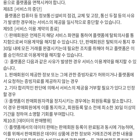
용으로 플랫폼을 면책시켜야 합니다.

제8조 [서비스의 중단]

  플랫폼은 컴퓨터 등 정보통신설비의 점검, 교체 및 고장, 통신 두절 등의 사유
가 발생한 경우에는 서비스의 제공을 일시적으로 중단할 수 있습니다. 

제9조 [서비스 이용 계약의 종료]

 ① 판매회원은 언제든지 해당 서비스 화면을 통하여 플랫폼에 탈퇴의사를 통
지함으로써 이용계약을 해지할 수 있습니다. 단, 판매회원은 탈퇴의사 통지 후 
30일 내에 모든 거래를 완결시키는데 필요한 조치를 취해야 하고 플랫폼은 이
를 승인하므로 이용계약을 해지할 수 있습니다.

 ②  플랫폼은 다음과 같은 사유가 발생한 경우 서비스 이용계약을 해지할 수 있
습니다.

  1. 판매회원이 제공한 정보 또는 그에 관한 증빙자료가 허위이거나 플랫폼에
서 요청하는 증빙자료를 제공하지 않는 경우

  2. 기타 합리적인 판단에 의해서 서비스의 제공을 거부할 필요가 있다고 인정
할 경우

 ③ 플랫폼이 판매회원자격을 정지시키는 경우에는 회원등록을 말소합니다. 
이 경우 판매회원에게 이를 통지하고, 회원등록 말소 전에 최소한 30일 이상의 
기간을 정하여 소명할 기회를 부여합니다.

제10조 [데이터의 판매행위]

 ① 플랫폼에서의 데이터 판매는 판매회원 등록이 완료됨과 동시에 가능하며, 
이를 위해서 판매회원은 데이터 상품에 관한 정보와 거래조건에 관한 내용을 