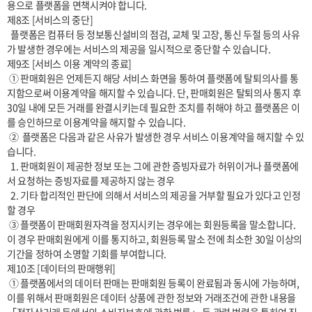
용으로 플랫폼을 면책시켜야 합니다.

제8조 [서비스의 중단]

  플랫폼은 컴퓨터 등 정보통신설비의 점검, 교체 및 고장, 통신 두절 등의 사유
가 발생한 경우에는 서비스의 제공을 일시적으로 중단할 수 있습니다. 

제9조 [서비스 이용 계약의 종료]

 ① 판매회원은 언제든지 해당 서비스 화면을 통하여 플랫폼에 탈퇴의사를 통
지함으로써 이용계약을 해지할 수 있습니다. 단, 판매회원은 탈퇴의사 통지 후 
30일 내에 모든 거래를 완결시키는데 필요한 조치를 취해야 하고 플랫폼은 이
를 승인하므로 이용계약을 해지할 수 있습니다.

 ②  플랫폼은 다음과 같은 사유가 발생한 경우 서비스 이용계약을 해지할 수 있
습니다.

  1. 판매회원이 제공한 정보 또는 그에 관한 증빙자료가 허위이거나 플랫폼에
서 요청하는 증빙자료를 제공하지 않는 경우

  2. 기타 합리적인 판단에 의해서 서비스의 제공을 거부할 필요가 있다고 인정
할 경우

 ③ 플랫폼이 판매회원자격을 정지시키는 경우에는 회원등록을 말소합니다. 
이 경우 판매회원에게 이를 통지하고, 회원등록 말소 전에 최소한 30일 이상의 
기간을 정하여 소명할 기회를 부여합니다.

제10조 [데이터의 판매행위]

 ① 플랫폼에서의 데이터 판매는 판매회원 등록이 완료됨과 동시에 가능하며, 
이를 위해서 판매회원은 데이터 상품에 관한 정보와 거래조건에 관한 내용을 