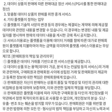
  2. 데이터 상품의 판매에 따른 판매대금 정산 서비스(PG사를 통한 판매대금 
정산)

  3. 맞춤형 데이터 상품의 판매를 위한 중개 서비스

  4. 기타 플랫폼이 정하는 업무

 ② 플랫폼의 기술적 사양의 변경 등의 경우에는 체결되는 계약에 의해 제공할 
데이터와 관련된 내용을 변경할 수 있습니다. 이 경우에는 변경된 내용 및 제공
일자를 명시하여 현재의 데이터 내용을 게시한 곳에 즉시 공지합니다.

 ③ 서비스이용료는 플랫폼을 이용해 데이터 거래를 함에 따른 대가로 판매회
원이 플랫폼에 지불하여야 하는 금액을 의미하며 플랫폼 서비스이용료는 무상
으로 합니다.

제7조 [판매회원의 책임 및 관리의무]

 ① 플랫폼은 데이터 거래를 기반으로 한 서비스만을 제공합니다.

 ② 데이터 상품 또는 용역(데이터 가공, 분석 또는 컨설팅 등의 서비스)의 거래
와 관련하여, 구매회원과 판매회원 사이에 성립된 거래 및 판매회원이 제공하
고 등록한 정보에 대한 책임은 판매회원에게 있습니다.

 ③ 판매회원은 자신이 판매하는 상품의 품질 및 적법성 및 타인의 권리에 대한 
비침해성 등에 대하여 보증하며, 이와 관련한 일체의 책임을 부담합니다.

 ④ 판매회원은 플랫폼 이용에 따라 지득한 구매회원 등 타인의 개인정보를 이 
약관에서 정한 목적이외의 용도로 사용할 수 없으며, 개인정보의 분실·도난·
유출·변조 또는 훼손을 방지할 의무가 있습니다. 판매회원은 이를 위반할 경
우 관련 법령에 의한 모든 민·형사상의 법적 책임을 부담하고 자신의 노력과 비