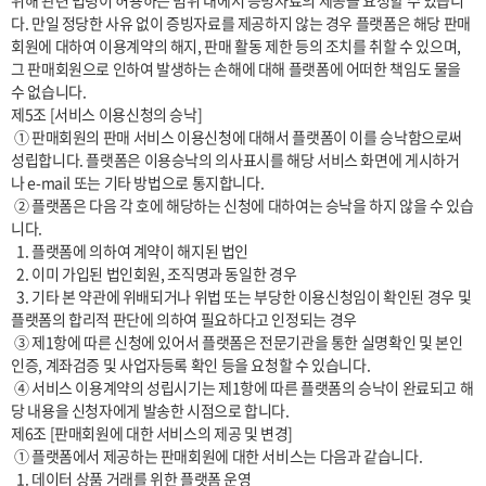
위해 관련 법령이 허용하는 범위 내에서 증빙자료의 제공을 요청할 수 있습니
다. 만일 정당한 사유 없이 증빙자료를 제공하지 않는 경우 플랫폼은 해당 판매
회원에 대하여 이용계약의 해지, 판매 활동 제한 등의 조치를 취할 수 있으며, 
그 판매회원으로 인하여 발생하는 손해에 대해 플랫폼에 어떠한 책임도 물을 
수 없습니다.

제5조 [서비스 이용신청의 승낙]

 ① 판매회원의 판매 서비스 이용신청에 대해서 플랫폼이 이를 승낙함으로써 
성립합니다. 플랫폼은 이용승낙의 의사표시를 해당 서비스 화면에 게시하거
나 e-mail 또는 기타 방법으로 통지합니다.

 ② 플랫폼은 다음 각 호에 해당하는 신청에 대하여는 승낙을 하지 않을 수 있습
니다.

  1. 플랫폼에 의하여 계약이 해지된 법인

  2. 이미 가입된 법인회원, 조직명과 동일한 경우

  3. 기타 본 약관에 위배되거나 위법 또는 부당한 이용신청임이 확인된 경우 및 
플랫폼의 합리적 판단에 의하여 필요하다고 인정되는 경우

 ③ 제1항에 따른 신청에 있어서 플랫폼은 전문기관을 통한 실명확인 및 본인
인증, 계좌검증 및 사업자등록 확인 등을 요청할 수 있습니다.

 ④ 서비스 이용계약의 성립시기는 제1항에 따른 플랫폼의 승낙이 완료되고 해
당 내용을 신청자에게 발송한 시점으로 합니다.

제6조 [판매회원에 대한 서비스의 제공 및 변경]

 ① 플랫폼에서 제공하는 판매회원에 대한 서비스는 다음과 같습니다.

  1. 데이터 상품 거래를 위한 플랫폼 운영
