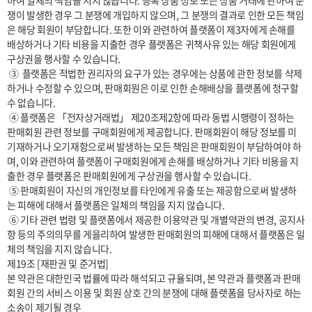
하여 일체의 책임을 지지 않습니다. 등록 상품 정보 또는 상품 거래에 관하여 분
쟁이 발생한 경우 그 분쟁에 개입하지 않으며, 그 분쟁의 결과로 인한 모든 책임
은 해당 회원이 부담합니다. 또한 이와 관련하여 플랫폼이 제3자에게 손해를 
배상하거나 기타 비용을 지출한 경우 플랫폼은 귀책사유 있는 해당 회원에게 
구상권을 행사할 수 있습니다.

 ③  플랫폼은 적법한 권리자의 요구가 있는 경우에는 상품에 관한 정보를 삭제
하거나 수정할 수 있으며, 판매회원은 이로 인한 손해배상을 플랫폼에 청구할 
수 없습니다.

 ④ 플랫폼은 「전자상거래법」 제20조제2항에 따라 동법 시행령이 정하는 
판매회원 관련 정보를 구매회원에게 제공합니다. 판매회원이 해당 정보를 미
기재하거나 오기재함으로써 발생하는 모든 책임은 판매회원이 부담하여야 하
며, 이와 관련하여 플랫폼이 구매회원에게 손해를 배상하거나 기타 비용을 지
출한 경우 플랫폼은 판매회원에게 구상권을 행사할 수 있습니다.

 ⑤ 판매회원이 자신의 개인정보를 타인에게 유출 또는 제공함으로써 발생하
는 피해에 대해서 플랫폼은 일체의 책임을 지지 않습니다.

 ⑥ 기타 관련 법령 및 플랫폼에서 제공한 이용약관 및 개별약관의 변경, 공지사
항 등의 주의의무를 게을리하여 발생한 판매회원의 피해에 대해서 플랫폼은 일
체의 책임을 지지 않습니다.

제19조 [재판권 및 준거법]

본 약관은 대한민국 법률에 따라 해석되고 규율되며, 본 약관과 플랫폼과 판매
회원 간의 서비스 이용 및 회원 상호 간의 분쟁에 대해 플랫폼을 당사자로 하는 
소송이 제기될 경우
