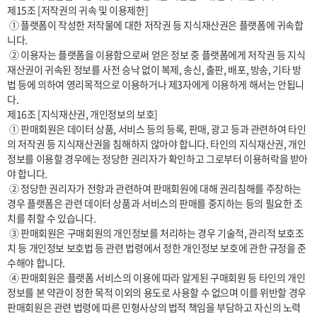
제15조 [저작권의 귀속 및 이용제한]

 ① 플랫폼이 작성한 저작물에 대한 저작권 등 지식재산권은 플랫폼에 귀속합
니다.

 ② 이용자는 플랫폼을 이용함으로써 얻은 정보 중 플랫폼에게 저작권 등 지식
재산권이 귀속된 정보를 사전 승낙 없이 복제, 송신, 출판, 배포, 방송, 기타 방
법 등에 의하여 영리목적으로 이용하거나 제3자에게 이용하게 해서는 안됩니
다.

제16조 [지식재산권, 개인정보의 보호]

 ① 판매회원은 데이터 상품, 서비스 등의 등록, 판매, 광고 등과 관련하여 타인
의 저작권 등 지식재산권을 침해하지 않아야 합니다. 타인의 지식재산권, 개인
정보를 이용할 경우에는 정당한 권리자가 확인하고 그로부터 이용허락을 받아
야 합니다.

 ② 정당한 권리자가 전항과 관련하여 판매회원에 대해 권리침해를 주장하는 
경우 플랫폼은 관련 데이터 상품과 서비스의 판매를 중지하는 등의 필요한 조
치를 취할 수 있습니다.

 ③ 판매회원은 구매회원의 개인정보를 처리하는 경우 기술적, 관리적 보호조
치 등 개인정보 보호법 등 관련 법령에서 정한 개인정보 보호에 관한 규정을 준
수해야 합니다.

 ④ 판매회원은 플랫폼 서비스의 이용에 따라 알게된 구매회원 등 타인의 개인
정보를 본 약관이 정한 목적 이외의 용도로 사용할 수 없으며 이를 위반할 경우 
판매회원은 관련 법령에 따른 민형사상의 법적 책임을 부담하고 자신의 노력