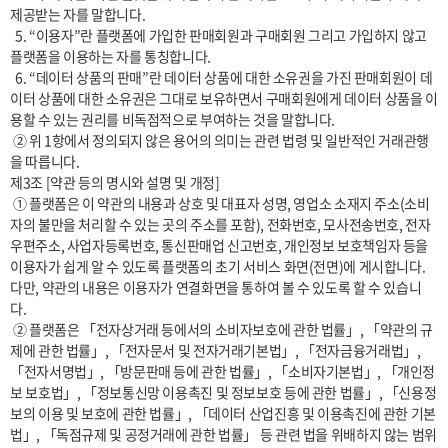
제공받는 자를 말합니다.

  5. “이용자”란 플랫폼에 가입한 판매회원과 구매회원 그리고 가입하지 않고 
플랫폼을 이용하는 자를 통칭합니다.

  6. “데이터 상품의 판매”란 데이터 상품에 대한 소유권을 가진 판매회원이 데
이터 상품에 대한 소유권은 그대로 보유하면서 구매회원에게 데이터 상품을 이
용할 수 있는 권리를 비독점적으로 부여하는 것을 말합니다.

 ② 위 1항에서 정의되지 않은 용어의 의미는 관련 법령 및 일반적인 거래관행
을 따릅니다.

제3조 [약관 등의 명시와 설명 및 개정]

 ① 플랫폼은 이 약관의 내용과 상호 및 대표자 성명, 영업소 소재지 주소(소비
자의 불만을 처리할 수 있는 곳의 주소를 포함), 전화번호, 모사전송번호, 전자
우편주소, 사업자등록번호, 통신판매업 신고번호, 개인정보 보호책임자 등을 
이용자가 쉽게 알 수 있도록 플랫폼의 초기 서비스 화면(전면)에 게시합니다. 
다만, 약관의 내용은 이용자가 연결화면을 통하여 볼 수 있도록 할 수 있습니
다. 

 ② 플랫폼은 「전자상거래 등에서의 소비자보호에 관한 법률」, 「약관의 규
제에 관한 법률」, 「전자문서 및 전자거래기본법」, 「전자금융거래법」, 
「전자서명법」, 「방문판매 등에 관한 법률」, 「소비자기본법」, 「개인정
보 보호법」, 「정보통신망 이용촉진 및 정보보호 등에 관한 법률」, 「신용정
보의 이용 및 보호에 관한 법률」, 「데이터 산업진흥 및 이용촉진에 관한 기본
법」, 「독점규제 및 공정거래에 관한 법률」 등 관련 법을 위배하지 않는 범위