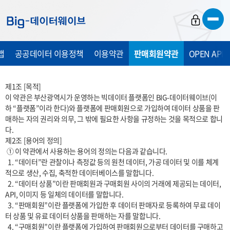
바
바
바
로
로
로
가
가
가
맵
공공데이터 이용정책
이용약관
판매회원약관
OPEN API
기
기
기
제1조 [목적]

이 약관은 부산광역시가 운영하는 빅데이터 플랫폼인 BIG-데이터웨이브(이
하 “플랫폼”이라 한다)와 플랫폼에 판매회원으로 가입하여 데이터 상품을 판
매하는 자의 권리와 의무, 그 밖에 필요한 사항을 규정하는 것을 목적으로 합니
다.

제2조 [용어의 정의]

 ① 이 약관에서 사용하는 용어의 정의는 다음과 같습니다.

  1. “데이터”란 관찰이나 측정값 등의 원천 데이터, 가공 데이터 및 이를 체계
적으로 생산, 수집, 축적한 데이터베이스를 말합니다.

  2. “데이터 상품”이란 판매회원과 구매회원 사이의 거래에 제공되는 데이터, 
API, 이미지 등 일체의 데이터를 말합니다.

  3. “판매회원”이란 플랫폼에 가입한 후 데이터 판매자로 등록하여 무료 데이
터 상품 및 유료 데이터 상품을 판매하는 자를 말합니다.

  4. “구매회원”이란 플랫폼에 가입하여 판매회원으로부터 데이터를 구매하고 