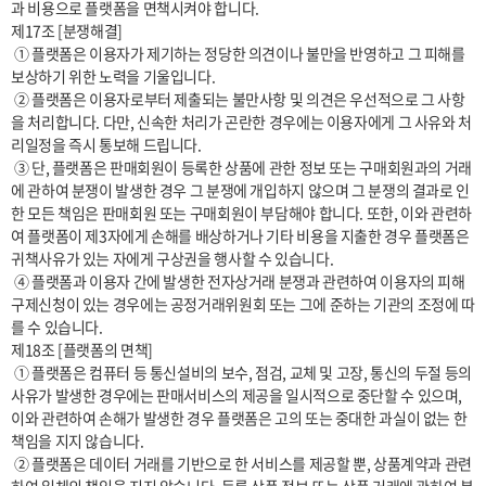
과 비용으로 플랫폼을 면책시켜야 합니다.

제17조 [분쟁해결]

 ① 플랫폼은 이용자가 제기하는 정당한 의견이나 불만을 반영하고 그 피해를 
보상하기 위한 노력을 기울입니다.

 ② 플랫폼은 이용자로부터 제출되는 불만사항 및 의견은 우선적으로 그 사항
을 처리합니다. 다만, 신속한 처리가 곤란한 경우에는 이용자에게 그 사유와 처
리일정을 즉시 통보해 드립니다.

 ③ 단, 플랫폼은 판매회원이 등록한 상품에 관한 정보 또는 구매회원과의 거래
에 관하여 분쟁이 발생한 경우 그 분쟁에 개입하지 않으며 그 분쟁의 결과로 인
한 모든 책임은 판매회원 또는 구매회원이 부담해야 합니다. 또한, 이와 관련하
여 플랫폼이 제3자에게 손해를 배상하거나 기타 비용을 지출한 경우 플랫폼은 
귀책사유가 있는 자에게 구상권을 행사할 수 있습니다.

 ④ 플랫폼과 이용자 간에 발생한 전자상거래 분쟁과 관련하여 이용자의 피해
구제신청이 있는 경우에는 공정거래위원회 또는 그에 준하는 기관의 조정에 따
를 수 있습니다.

제18조 [플랫폼의 면책]

 ① 플랫폼은 컴퓨터 등 통신설비의 보수, 점검, 교체 및 고장, 통신의 두절 등의 
사유가 발생한 경우에는 판매서비스의 제공을 일시적으로 중단할 수 있으며, 
이와 관련하여 손해가 발생한 경우 플랫폼은 고의 또는 중대한 과실이 없는 한 
책임을 지지 않습니다.

 ② 플랫폼은 데이터 거래를 기반으로 한 서비스를 제공할 뿐, 상품계약과 관련