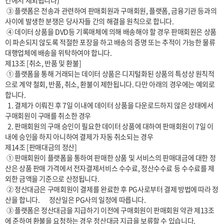
간에서 제외됩니다)

 ③ 플랫폼은 전송과 관련하여 판매회원과 구매회원, 플랫폼, 금융기관 등과의 
사이에 발생한 분쟁은 당사자들 간의 해결을 원칙으로 합니다.

 ④ 데이터 상품을 DVD등 기록매체에 의해 배송해야 할 경우 판매회원은 상품
이 파손되지 않도록 적절한 포장을 하고 배송의 증명 또는 추적이 가능한 물류
대행업체에 배송을 위탁하여야 합니다.

제13조 [취소, 반품 및 환불]

 ① 플랫폼을 통해 거래되는 데이터 상품은 디지털화된 상품의 특성상 원칙적
으로 계약 철회, 반품, 취소, 환불이 제한됩니다. 다만 아래의 경우에는 예외로 
합니다.

  1. 결제가 이뤄진 후 7일 이내에 데이터 상품을 다운로드하지 않은 상태에서 
구매회원이 구매를 취소한 경우

  2. 판매회원의 구매 승인이 필요한 데이터 상품에 대하여 판매회원이 7일 이
내에 승인을 하지 아니하여 결제가 자동 취소되는 경우

제14조 [판매대금의 정산]

 ① 판매회원이 플랫폼을 통하여 판매한 상품 및 서비스의 판매대금에 대한 정
산은 상품 판매 가격에서 전자결제서비스 수수료, 정산수수료 등 수수료를 제
외한 금액을 기준으로 산정됩니다.

 ② 정산대금은 구매회원이 결제를 완료한 후 PG사로부터 결제 방법에 따라 정
산을 합니다.       정산일은 PG사의 일정에 따릅니다.

 ③ 플랫폼은 정산대금을 지급하기 이전에 구매회원이 판매회원 약관 제13조
에 준하여 환불을 요청하는 경우 정산대금 지급을 보류할 수 있습니다.
