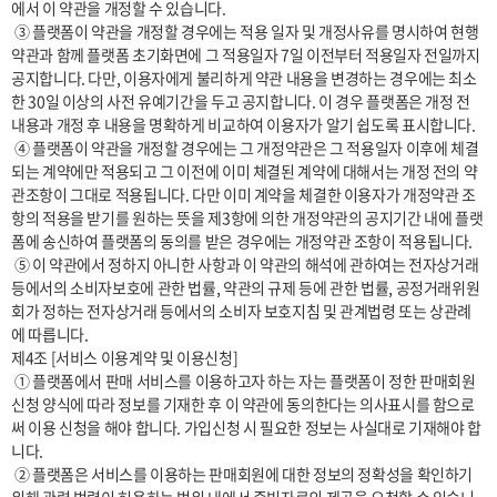
에서 이 약관을 개정할 수 있습니다.

 ③ 플랫폼이 약관을 개정할 경우에는 적용 일자 및 개정사유를 명시하여 현행 
약관과 함께 플랫폼 초기화면에 그 적용일자 7일 이전부터 적용일자 전일까지 
공지합니다. 다만, 이용자에게 불리하게 약관 내용을 변경하는 경우에는 최소
한 30일 이상의 사전 유예기간을 두고 공지합니다. 이 경우 플랫폼은 개정 전 
내용과 개정 후 내용을 명확하게 비교하여 이용자가 알기 쉽도록 표시합니다. 

 ④ 플랫폼이 약관을 개정할 경우에는 그 개정약관은 그 적용일자 이후에 체결
되는 계약에만 적용되고 그 이전에 이미 체결된 계약에 대해서는 개정 전의 약
관조항이 그대로 적용됩니다. 다만 이미 계약을 체결한 이용자가 개정약관 조
항의 적용을 받기를 원하는 뜻을 제3항에 의한 개정약관의 공지기간 내에 플랫
폼에 송신하여 플랫폼의 동의를 받은 경우에는 개정약관 조항이 적용됩니다.

 ⑤ 이 약관에서 정하지 아니한 사항과 이 약관의 해석에 관하여는 전자상거래 
등에서의 소비자보호에 관한 법률, 약관의 규제 등에 관한 법률, 공정거래위원
회가 정하는 전자상거래 등에서의 소비자 보호지침 및 관계법령 또는 상관례
에 따릅니다.

제4조 [서비스 이용계약 및 이용신청]

 ① 플랫폼에서 판매 서비스를 이용하고자 하는 자는 플랫폼이 정한 판매회원 
신청 양식에 따라 정보를 기재한 후 이 약관에 동의한다는 의사표시를 함으로
써 이용 신청을 해야 합니다. 가입신청 시 필요한 정보는 사실대로 기재해야 합
니다.

 ② 플랫폼은 서비스를 이용하는 판매회원에 대한 정보의 정확성을 확인하기 