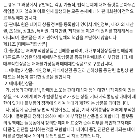
는 경우 그 과정에서 유발되는 각종 기술적, 법적 문제에 대해 플랫폼은 아무런 
책임을 지지 않으며 이로 인해 발생되는 모든 손해에 대해 판매회원이 전적으
로 부담해야 합니다.

 ⑤ 판매회원은 데이터 상품 정보를 등록함에 있어서 개인정보, 제3자의 재산
권, 초상권, 상표권, 특허권, 디자인권, 저작권 등 제3자의 권리를 침해해서는 
아니되며, 플랫폼은 이에 관하여 일체의 책임을 부담하지 않습니다.

제11조 [매매부적합상품]

 ① 플랫폼은 매매부적합상품은 판매를 금하며, 매매부적합상품을 판매함에 
따른 모든 책임은 당해 매매부적합상품을 등록한 판매회원이 부담합니다. 매
매부적합상품은 매매불가상품과 매매제한상품으로 구분됩니다.

  1. 매매불가상품: 개인정보, 지식재산권 등 권리 침해상품 등 관련 법령상 판
매 또는 유통이 불가한 상품을 말합니다.

  2. 매매제한상품:

   가. 상품의 판매방식, 판매장소 또는 판매 대상자 등에 대한 법적 제한이 있는 
상품, 소비자에게 피해가 발생할 염려가 있는 상품, 기타 사회통념상 매매에 제
한이 있거나 플랫폼의 정책에 의하여 매매가 제한되는 상품을 의미합니다.

   나. 상품에 음란물 등 법적 제한이 있는 상품, 기타 사회통념상 매매에 부적합
하거나 플랫폼의 정책에 의하여 매매에 부적합한 상품을 의미합니다. 플랫폼
의 정책에는 플랫폼에서 정의한 데이터 표준화 준수 여부를 확인하고자 데이
터 품질 진단을 실시하는 것을 포함합니다. 데이터 품질 진단은 판매되는 데이
터를 플랫폼에서 데이터 상품 업로드 시 자동 진행됩니다.
