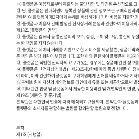
 ② 플랫폼은 이용자로부터 제출되는 불만사항 및 의견은 우선적으로 그 사항을 처리합니다. 다만, 신속한 처리가 곤란한 경우에는 이용자에게 그 사유와 처리일정을 즉시 통보해 드립니다.

 ③ 단, 플랫폼은 판매회원이 등록한 상품에 관한 정보 또는 구매회원과의 거래에 관하여 분쟁이 발생한 경우 그 분쟁에 개입하지 않으며 그 분쟁의 결과로 인한 모든 책임은 판매회원 또는 구매회원이 부담해야 합니다. 또한, 이와 
관련하여 플랫폼이 제3자에게 손해를 배상하거나 기타 비용을 지출한 경우
 ④ 플랫폼과 이용자 간에 발생한 전자상거래 분쟁과 관련하여 이용자의 피해구제신청이 있는 경우에는 공정거래위원회 또는 그에 준하는 기관의 조정에 따를 수 있습니다.

제18조 [플랫폼의 면책]

 ① 플랫폼은 컴퓨터 등 통신설비의 보수, 점검, 교체 및 고장, 통신의 두절 등의 사유가 발생한 경우에는 판매서비스의 제공을 일시적으로 중단할 수 있으며, 이와 관련하여 손해가 발생한 경우 플랫폼은 고의 또는 중대한 과실이 없
는 한 책임을 지지 않습니다.

 ② 플랫폼은 데이터 거래를 기반으로 한 서비스를 제공할 뿐, 상품계약과 관련하여 일체의 책임을 지지 않습니다. 등록 상품 정보 또는 상품 거래에 관하여 분쟁이 발생한 경우 그 분쟁에 개입하지 않으며, 그 분쟁의 결과로 인한 모
든 책임은 해당 회원이 부담합니다. 또한 이와 관련하여 플랫폼이 제3자
 ③  플랫폼은 적법한 권리자의 요구가 있는 경우에는 상품에 관한 정보를 삭제하거나 수정할 수 있으며, 판매회원은 이로 인한 손해배상을 플랫폼에 청구할 수 없습니다.

 ④ 플랫폼은 「전자상거래법」 제20조제2항에 따라 동법 시행령이 정하는 판매회원 관련 정보를 구매회원에게 제공합니다. 판매회원이 해당 정보를 미기재하거나 오기재함으로써 발생하는 모든 책임은 판매회원이 부담하여
야 하며, 이와 관련하여 플랫폼이 구매회원에게 손해를 배상하거나 기타 
 ⑤ 판매회원이 자신의 개인정보를 타인에게 유출 또는 제공함으로써 발생하는 피해에 대해서 플랫폼은 일체의 책임을 지지 않습니다.

 ⑥ 기타 관련 법령 및 플랫폼에서 제공한 이용약관 및 개별약관의 변경, 공지사항 등의 주의의무를 게을리하여 발생한 판매회원의 피해에 대해서 플랫폼은 일체의 책임을 지지 않습니다.

제19조 [재판권 및 준거법]

본 약관은 대한민국 법률에 따라 해석되고 규율되며, 본 약관과 플랫폼과 
플랫폼의 소재지를 관할하는 법원을 합의관할 법원으로 정합니다.

부칙

제1조 (시행일)
