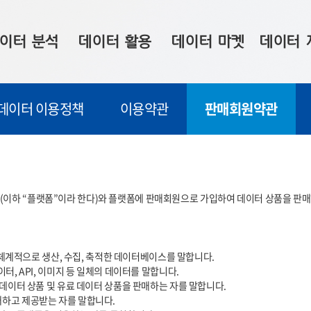
이터 분석
데이터 활용
데이터 마켓
데이터 
시 보드
상황판
데이터 구매
전국 통합맵
데이터 이용정책
이용약관
판매회원약관
수사례
시각화 서비스
맞춤형 의뢰
데이터 현황
프 분석
데이터 활용 서비스
데이터 공모전
지도 기반 
주소 좌표 변환
판매자 신청
시민 공감
이하 “플랫폼”이라 한다)와 플랫폼에 판매회원으로 가입하여 데이터 상품을 판매하
프로파일링
참여 기업 홍보
소상공인36
마켓 이용 안내