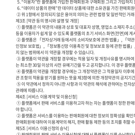
  5. “이용자”란 플랫폼에 가입한 판매회원과 구매회원 그리고 가입하지 않고 플랫폼을 이용하는 자를 통칭합니다.

  6. “데이터 상품의 판매”란 데이터 상품에 대한 소유권을 가진 판매회원이 데이터 상품에 대한 소유권은 그대로 보유하면서 구매회원에게 데이터 상품을 이용할 수 있는 권리를 비독점적으로 부여하는 것을 말합니다.

 ② 위 1항에서 정의되지 않은 용어의 의미는 관련 법령 및 일반적인 거래관행을 따릅니다.

제3조 [약관 등의 명시와 설명 및 개정]

 ① 플랫폼은 이 약관의 내용과 상호 및 대표자 성명, 영업소 소재지 주소(소비자의 불만을 처리할 수 있는 곳의 주소를 포함), 전화번호, 모사전송번호, 전자우편주소, 사업자등록번호, 통신판매업 신고번호, 개인정보 보호책임자 
등을 이용자가 쉽게 알 수 있도록 플랫폼의 초기 서비스 화면(전면)에 게시
 ② 플랫폼은 「전자상거래 등에서의 소비자보호에 관한 법률」, 「약관의 규제에 관한 법률」, 「전자문서 및 전자거래기본법」, 「전자금융거래법」, 「전자서명법」, 「방문판매 등에 관한 법률」, 「소비자기본법」, 「개
인정보 보호법」, 「정보통신망 이용촉진 및 정보보호 등에 관한 법률」,
지 않는 범위에서 이 약관을 개정할 수 있습니다.

 ③ 플랫폼이 약관을 개정할 경우에는 적용 일자 및 개정사유를 명시하여 현행 약관과 함께 플랫폼 초기화면에 그 적용일자 7일 이전부터 적용일자 전일까지 공지합니다. 다만, 이용자에게 불리하게 약관 내용을 변경하는 경우에
는 최소한 30일 이상의 사전 유예기간을 두고 공지합니다. 이 경우 플랫폼
 ④ 플랫폼이 약관을 개정할 경우에는 그 개정약관은 그 적용일자 이후에 체결되는 계약에만 적용되고 그 이전에 이미 체결된 계약에 대해서는 개정 전의 약관조항이 그대로 적용됩니다. 다만 이미 계약을 체결한 이용자가 개정약
관 조항의 적용을 받기를 원하는 뜻을 제3항에 의한 개정약관의 공지기간
 ⑤ 이 약관에서 정하지 아니한 사항과 이 약관의 해석에 관하여는 전자상거래 등에서의 소비자보호에 관한 법률, 약관의 규제 등에 관한 법률, 공정거래위원회가 정하는 전자상거래 등에서의 소비자 보호지침 및 관계법령 또는 상
관례에 따릅니다.

제4조 [서비스 이용계약 및 이용신청]

 ① 플랫폼에서 판매 서비스를 이용하고자 하는 자는 플랫폼이 정한 판매회원 신청 양식에 따라 정보를 기재한 후 이 약관에 동의한다는 의사표시를 함으로써 이용 신청을 해야 합니다. 가입신청 시 필요한 정보는 사실대로 기재해
야 합니다.

 ② 플랫폼은 서비스를 이용하는 판매회원에 대한 정보의 정확성을 확인하기 위해 관련 법령이 허용하는 범위 내에서 증빙자료의 제공을 요청할 수 있습니다. 만일 정당한 사유 없이 증빙자료를 제공하지 않는 경우 플랫폼은 해당 
판매회원에 대하여 이용계약의 해지, 판매 활동 제한 등의 조치를 취할 수
제5조 [서비스 이용신청의 승낙]

 ① 판매회원의 판매 서비스 이용신청에 대해서 플랫폼이 이를 승낙함으로써 성립합니다. 플랫폼은 이용승낙의 의사표시를 해당 서비스 화면에 게시하거나 e-mail 또는 기타 방법으로 통지합니다.
