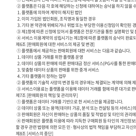
 ② 플랫폼은 다음 각 호에 해당하는 신청에 대하여는 승낙을 하지 않을 수 있습니다.

  1. 플랫폼에 의하여 계약이 해지된 법인

  2. 이미 가입된 법인회원, 조직명과 동일한 경우

  3. 기타 본 약관에 위배되거나 위법 또는 부당한 이용신청임이 확인된 경우 및 플랫폼의 합리적 판단에 의하여 필요하다고 인정되는 경우

 ③ 제1항에 따른 신청에 있어서 플랫폼은 전문기관을 통한 실명확인 및 본인인증, 계좌검증 및 사업자등록 확인 등을 요청할 수 있습니다.

 ④ 서비스 이용계약의 성립시기는 제1항에 따른 플랫폼의 승낙이 완료되고 해당 내용을 신청자에게 발송한 시점으로 합니다.

제6조 [판매회원에 대한 서비스의 제공 및 변경]

 ① 플랫폼에서 제공하는 판매회원에 대한 서비스는 다음과 같습니다.

  1. 데이터 상품 거래를 위한 플랫폼 운영

  2. 데이터 상품의 판매에 따른 판매대금 정산 서비스(PG사를 통한 판매대금 정산)

  3. 맞춤형 데이터 상품의 판매를 위한 중개 서비스

  4. 기타 플랫폼이 정하는 업무

 ② 플랫폼의 기술적 사양의 변경 등의 경우에는 체결되는 계약에 의해 제공할 데이터와 관련된 내용을 변경할 수 있습니다. 이 경우에는 변경된 내용 및 제공일자를 명시하여 현재의 데이터 내용을 게시한 곳에 즉시 공지합니다.

 ③ 서비스이용료는 플랫폼을 이용해 데이터 거래를 함에 따른 대가로 판매회원이 플랫폼에 지불하여야 하는 금액을 의미하며 플랫폼 서비스이용료는 무상으로 합니다.

제7조 [판매회원의 책임 및 관리의무]

 ① 플랫폼은 데이터 거래를 기반으로 한 서비스만을 제공합니다.

 ② 데이터 상품 또는 용역(데이터 가공, 분석 또는 컨설팅 등의 서비스)의 거래와 관련하여, 구매회원과 판매회원 사이에 성립된 거래 및 판매회원이 제공하고 등록한 정보에 대한 책임은 판매회원에게 있습니다.

 ③ 판매회원은 자신이 판매하는 상품의 품질 및 적법성 및 타인의 권리에 대한 비침해성 등에 대하여 보증하며, 이와 관련한 일체의 책임을 부담합니다.

 ④ 판매회원은 플랫폼 이용에 따라 지득한 구매회원 등 타인의 개인정보를 이 약관에서 정한 목적이외의 용도로 사용할 수 없으며, 개인정보의 분실·도난·유출·변조 또는 훼손을 방지할 의무가 있습니다. 판매회원은 이를 위반
할 경우 관련 법령에 의한 모든 민·형사상의 법적 책임을 부담하고 자신
제8조 [서비스의 중단]
