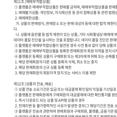
제11조 [매매부적합상품]

 ① 플랫폼은 매매부적합상품은 판매를 금하며, 매매부적합상품을 판매함에 따른 모든 책임은 당해 매매부적합상품을 등록한 판매회원이 부담합니다. 매매부적합상품은 매매불가상품과 매매제한상품으로 구분됩니다.

  1. 매매불가상품: 개인정보, 지식재산권 등 권리 침해상품 등 관련 법령상 판매 또는 유통이 불가한 상품을 말합니다.

  2. 매매제한상품:

   가. 상품의 판매방식, 판매장소 또는 판매 대상자 등에 대한 법적 제한이 있는 상품, 소비자에게 피해가 발생할 염려가 있는 상품, 기타 사회통념상 매매에 제한이 있거나 플랫폼의 정책에 의하여 매매가 제한되는 상품을 의미합니
다.

   나. 상품에 음란물 등 법적 제한이 있는 상품, 기타 사회통념상 매매에 부적합하거나 플랫폼의 정책에 의하여 매매에 부적합한 상품을 의미합니다. 플랫폼의 정책에는 플랫폼에서 정의한 데이터 표준화 준수 여부를 확인하고자 
데이터 품질 진단을 실시하는 것을 포함합니다. 데이터 품질 진단은 판매
 ② 플랫폼은 매매부적합상품이 발견된 경우 사전 통보 없이 당해 상품의 판매를 중지시킬 수 있으며, 당해 상품이 이미 판매된 경우 그 거래를 취소할 수 있습니다.

 ③ 플랫폼은 매매부적합상품을 등록한 판매회원의 회원 자격을 정지시키거나 탈퇴시킬 수 있으며, 매매부적합상품으로 인하여 입은 손해를 당해 판매회원에게 청구할 수 있습니다.

 ④ 플랫폼은 등록된 상품이 구매회원 또는 제3자에게 위해 또는 손해를 발생시키거나 발생시킬 우려가 있다고 인정되는 경우 아래와 같은 조치들을 취할 수 있습니다.

  1. 해당 판매회원의 다른 상품 등록의 삭제, 취소 또는 중지

  2. 해당 판매회원의 신규 상품 등록 제한

  3. 해당 판매회원의 회원자격 정지 또는 서비스 이용 제한

제12조 [상품의 전송, 배송]

 ① 상품 전송 소요기간은 입금 또는 대금결제 확인일의 익일을 기산일로 하여 상품이 구매자에게 전송완료 되기까지의 기간을 말합니다. 

 ② 플랫폼은 판매회원에게 구매회원의 대금결제에 대한 확인통지를 받은 후 3영업일 이내에 전송에 필요한 조치를 취하도록 안내합니다. 다만 아래와 같은 경우에는 예외로 합니다.

  1. 즉시 다운로드 되는 상품 및 API형 상품의 경우

  2. 천재지변 등 불가항력적인 사유가 발생한 경우(그 해당기간은 전송 소요기간에서 제외됩니다)

 ③ 플랫폼은 전송과 관련하여 판매회원과 구매회원, 플랫폼, 금융기관 등과의 사이에 발생한 분쟁은 당사자들 간의 해결을 원칙으로 합니다.

 ④ 데이터 상품을 DVD등 기록매체에 의해 배송해야 할 경우 판매회원은 상품이 파손되지 않도록 적절한 포장을 하고 배송의 증명 또는 추적이 가능한 물류대행업체에 배송을 위탁하여야 합니다.
