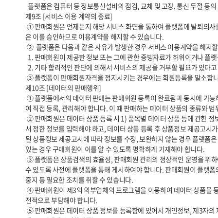
  플랫폼은 컴퓨터 등 정보통신설비의 점검, 교체 및 고장, 통신 두절 등의 사유가 발생한 경우에는 서비스의 제공을 일시적으로 중단할 수 있습니다. 

제9조 [서비스 이용 계약의 종료]

 ① 판매회원은 언제든지 해당 서비스 화면을 통하여 플랫폼에 탈퇴의사를 통지함으로써 이용계약을 해지할 수 있습니다. 단, 판매회원은 탈퇴의사 통지 후 30일 내에 모든 거래를 완결시키는데 필요한 조치를 취해야 하고 플랫폼
은 이를 승인하므로 이용계약을 해지할 수 있습니다.

 ②  플랫폼은 다음과 같은 사유가 발생한 경우 서비스 이용계약을 해지할 수 있습니다.

  1. 판매회원이 제공한 정보 또는 그에 관한 증빙자료가 허위이거나 플랫폼에서 요청하는 증빙자료를 제공하지 않는 경우

  2. 기타 합리적인 판단에 의해서 서비스의 제공을 거부할 필요가 있다고 인정할 경우

 ③ 플랫폼이 판매회원자격을 정지시키는 경우에는 회원등록을 말소합니다. 이 경우 판매회원에게 이를 통지하고, 회원등록 말소 전에 최소한 30일 이상의 기간을 정하여 소명할 기회를 부여합니다.

제10조 [데이터의 판매행위]

 ① 플랫폼에서의 데이터 판매는 판매회원 등록이 완료됨과 동시에 가능하며, 이를 위해서 판매회원은 데이터 상품에 관한 정보와 거래조건에 관한 내용을 「전자상거래 등에서의 소비자보호에 관한 법률」 등 관련 법령을 통하
여 직접 등록, 관리해야 합니다. 이 때 판매하는 데이터 상품의 종류와 
 ② 판매회원은 데이터 상품 등록 시 1) 품목별 데이터 상품 등에 관한 정보, 2) 거래조건에 관한 정보 등은 입력 당시 「전자상거래 등에서의 상품 등의 정보제공에 관한 고시」(공정거래위원회 고시, 이하 ‘상품정보 제공고시’)에
서 정한 정보를 입력해야 하고, 데이터 상품 등록 후 상품정보 제공고시가
된 상품정보 제공고시에 따라 정보를 수정, 보완하지 않는 경우 플랫폼은 
있는 경우 구매회원이 이를 알 수 있도록 명확하게 기재해야 합니다.

 ③ 플랫폼은 상품검색의 효율성, 판매회원 관리의 정상적인 운영을 위하여, 판매회원에 대한 사전통지로써 “판매조직 1개사 당 데이터 상품 등록 건수를 제한할 수 있습니다. 구체적인 제한시기, 내용, 방법 등은 “판매회원”이 알 
수 있도록 사전에 플랫폼을 통해 게시하여야 합니다. 판매회원이 플랫폼의 
중지 등 필요한 조치를 취할 수 있습니다.

 ④ 판매회원이 제3의 외부업체의 프로그램을 이용하여 데이터 상품을 등록하는 경우 그 과정에서 유발되는 각종 기술적, 법적 문제에 대해 플랫폼은 아무런 책임을 지지 않으며 이로 인해 발생되는 모든 손해에 대해 판매회원이 
전적으로 부담해야 합니다.

 ⑤ 판매회원은 데이터 상품 정보를 등록함에 있어서 개인정보, 제3자의 재산권, 초상권, 상표권, 특허권, 디자인권, 저작권 등 제3자의 권리를 침해해서는 아니되며, 플랫폼은 이에 관하여 일체의 책임을 부담하지 않습니다.
