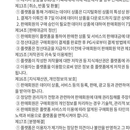
제13조 [취소, 반품 및 환불]

 ① 플랫폼을 통해 거래되는 데이터 상품은 디지털화된 상품의 특성상 원칙적으로 계약 철회, 반품, 취소, 환불이 제한됩니다. 다만 아래의 경우에는 예외로 합니다.

  1. 결제가 이뤄진 후 7일 이내에 데이터 상품을 다운로드하지 않은 상태에서 구매회원이 구매를 취소한 경우

  2. 판매회원의 구매 승인이 필요한 데이터 상품에 대하여 판매회원이 7일 이내에 승인을 하지 아니하여 결제가 자동 취소되는 경우

제14조 [판매대금의 정산]

 ① 판매회원이 플랫폼을 통하여 판매한 상품 및 서비스의 판매대금에 대한 정산은 상품 판매 가격에서 전자결제서비스 수수료, 정산수수료 등 수수료를 제외한 금액을 기준으로 산정됩니다.

 ② 정산대금은 구매회원이 결제를 완료한 후 PG사로부터 결제 방법에 따라 정산을 합니다.       정산일은 PG사의 일정에 따릅니다.

 ③ 플랫폼은 정산대금을 지급하기 이전에 구매회원이 판매회원 약관 제13조에 준하여 환불을 요청하는 경우 정산대금 지급을 보류할 수 있습니다.

제15조 [저작권의 귀속 및 이용제한]

 ① 플랫폼이 작성한 저작물에 대한 저작권 등 지식재산권은 플랫폼에 귀속합니다.

 ② 이용자는 플랫폼을 이용함으로써 얻은 정보 중 플랫폼에게 저작권 등 지식재산권이 귀속된 정보를 사전 승낙 없이 복제, 송신, 출판, 배포, 방송, 기타 방법 등에 의하여 영리목적으로 이용하거나 제3자에게 이용하게 해서는 안
됩니다.

제16조 [지식재산권, 개인정보의 보호]

 ① 판매회원은 데이터 상품, 서비스 등의 등록, 판매, 광고 등과 관련하여 타인의 저작권 등 지식재산권을 침해하지 않아야 합니다. 타인의 지식재산권, 개인정보를 이용할 경우에는 정당한 권리자가 확인하고 그로부터 이용허락
을 받아야 합니다.

 ② 정당한 권리자가 전항과 관련하여 판매회원에 대해 권리침해를 주장하는 경우 플랫폼은 관련 데이터 상품과 서비스의 판매를 중지하는 등의 필요한 조치를 취할 수 있습니다.

 ③ 판매회원은 구매회원의 개인정보를 처리하는 경우 기술적, 관리적 보호조치 등 개인정보 보호법 등 관련 법령에서 정한 개인정보 보호에 관한 규정을 준수해야 합니다.

 ④ 판매회원은 플랫폼 서비스의 이용에 따라 알게된 구매회원 등 타인의 개인정보를 본 약관이 정한 목적 이외의 용도로 사용할 수 없으며 이를 위반할 경우 판매회원은 관련 법령에 따른 민형사상의 법적 책임을 부담하고 자신의 
노력과 비용으로 플랫폼을 면책시켜야 합니다.

제17조 [분쟁해결]

 ① 플랫폼은 이용자가 제기하는 정당한 의견이나 불만을 반영하고 그 피해를 보상하기 위한 노력을 기울입니다.
