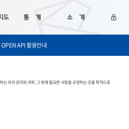
지도
통ㅤ계
소ㅤ개
부산 통계
플랫폼 소개
OPEN API 활용안내
통계로 보는 부산
공지사항
데이터
통계 자료실
Big 월간뉴스
지도
통계 알림
이용 안내
는 자의 권리와 의무, 그 밖에 필요한 사항을 규정하는 것을 목적으로 
5
통계 관련 정보
이용 문의 및 개선 요청