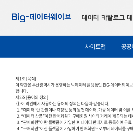
바
바
바
로
로
로
데이터 카탈로그
데
가
가
가
기
기
기
공공데이터
대
사이트맵
공공
부산데이터
우
맞춤형 데이터
셀
연계 데이터
제1조 [목적]

이 약관은 부산광역시가 운영하는 빅데이터 플랫폼인 BIG-데이터웨이브(
데이터 제공 신청
합니다.

제2조 [용어의 정의]

데이터 오류 신고
 ① 이 약관에서 사용하는 용어의 정의는 다음과 같습니다.

  1. “데이터”란 관찰이나 측정값 등의 원천 데이터, 가공 데이터 및 이를 체계적으로 생산, 수집, 축적한 데이터베이스를 말합니다.

  2. “데이터 상품”이란 판매회원과 구매회원 사이의 거래에 제공되는 데이터, API, 이미지 등 일체의 데이터를 말합니다.

  3. “판매회원”이란 플랫폼에 가입한 후 데이터 판매자로 등록하여 무료 데이터 상품 및 유료 데이터 상품을 판매하는 자를 말합니다.

  4. “구매회원”이란 플랫폼에 가입하여 판매회원으로부터 데이터를 구매하고 제공받는 자를 말합니다.
