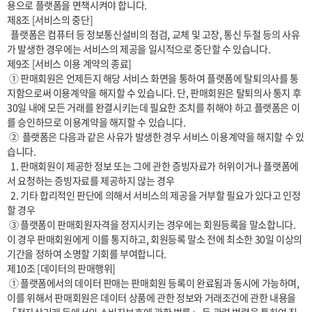
용으로 플랫폼을 면책시켜야 합니다.

제8조 [서비스의 중단]

  플랫폼은 컴퓨터 등 정보통신설비의 점검, 교체 및 고장, 통신 두절 등의 사유
가 발생한 경우에는 서비스의 제공을 일시적으로 중단할 수 있습니다. 

제9조 [서비스 이용 계약의 종료]

 ① 판매회원은 언제든지 해당 서비스 화면을 통하여 플랫폼에 탈퇴의사를 통
지함으로써 이용계약을 해지할 수 있습니다. 단, 판매회원은 탈퇴의사 통지 후 
30일 내에 모든 거래를 완결시키는데 필요한 조치를 취해야 하고 플랫폼은 이
를 승인하므로 이용계약을 해지할 수 있습니다.

 ②  플랫폼은 다음과 같은 사유가 발생한 경우 서비스 이용계약을 해지할 수 있
습니다.

  1. 판매회원이 제공한 정보 또는 그에 관한 증빙자료가 허위이거나 플랫폼에
서 요청하는 증빙자료를 제공하지 않는 경우

  2. 기타 합리적인 판단에 의해서 서비스의 제공을 거부할 필요가 있다고 인정
할 경우

 ③ 플랫폼이 판매회원자격을 정지시키는 경우에는 회원등록을 말소합니다. 
이 경우 판매회원에게 이를 통지하고, 회원등록 말소 전에 최소한 30일 이상의 
기간을 정하여 소명할 기회를 부여합니다.

제10조 [데이터의 판매행위]

 ① 플랫폼에서의 데이터 판매는 판매회원 등록이 완료됨과 동시에 가능하며, 
이를 위해서 판매회원은 데이터 상품에 관한 정보와 거래조건에 관한 내용을 