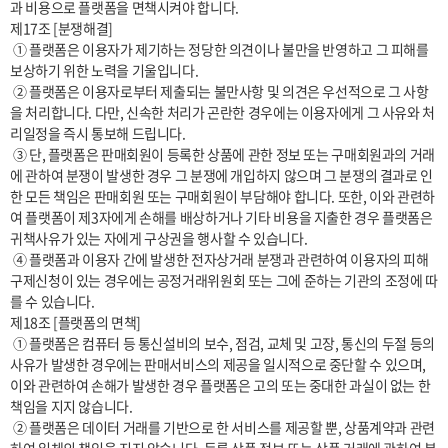
과 비용으로 플랫폼을 면책시켜야 합니다.

제17조 [분쟁해결]

 ① 플랫폼은 이용자가 제기하는 정당한 의견이나 불만을 반영하고 그 피해를 
보상하기 위한 노력을 기울입니다.

 ② 플랫폼은 이용자로부터 제출되는 불만사항 및 의견은 우선적으로 그 사항
을 처리합니다. 다만, 신속한 처리가 곤란한 경우에는 이용자에게 그 사유와 처
리일정을 즉시 통보해 드립니다.

 ③ 단, 플랫폼은 판매회원이 등록한 상품에 관한 정보 또는 구매회원과의 거래
에 관하여 분쟁이 발생한 경우 그 분쟁에 개입하지 않으며 그 분쟁의 결과로 인
한 모든 책임은 판매회원 또는 구매회원이 부담해야 합니다. 또한, 이와 관련하
여 플랫폼이 제3자에게 손해를 배상하거나 기타 비용을 지출한 경우 플랫폼은 
귀책사유가 있는 자에게 구상권을 행사할 수 있습니다.

 ④ 플랫폼과 이용자 간에 발생한 전자상거래 분쟁과 관련하여 이용자의 피해
구제신청이 있는 경우에는 공정거래위원회 또는 그에 준하는 기관의 조정에 따
를 수 있습니다.

제18조 [플랫폼의 면책]

 ① 플랫폼은 컴퓨터 등 통신설비의 보수, 점검, 교체 및 고장, 통신의 두절 등의 
사유가 발생한 경우에는 판매서비스의 제공을 일시적으로 중단할 수 있으며, 
이와 관련하여 손해가 발생한 경우 플랫폼은 고의 또는 중대한 과실이 없는 한 
책임을 지지 않습니다.

 ② 플랫폼은 데이터 거래를 기반으로 한 서비스를 제공할 뿐, 상품계약과 관련