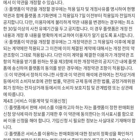
에서 이 약관을 개정할 수 있습니다.

 ③ 플랫폼이 약관을 개정할 경우에는 적용 일자 및 개정사유를 명시하여 현행 
약관과 함께 플랫폼 초기화면에 그 적용일자 7일 이전부터 적용일자 전일까지 
공지합니다. 다만, 이용자에게 불리하게 약관 내용을 변경하는 경우에는 최소
한 30일 이상의 사전 유예기간을 두고 공지합니다. 이 경우 플랫폼은 개정 전 
내용과 개정 후 내용을 명확하게 비교하여 이용자가 알기 쉽도록 표시합니다. 

 ④ 플랫폼이 약관을 개정할 경우에는 그 개정약관은 그 적용일자 이후에 체결
되는 계약에만 적용되고 그 이전에 이미 체결된 계약에 대해서는 개정 전의 약
관조항이 그대로 적용됩니다. 다만 이미 계약을 체결한 이용자가 개정약관 조
항의 적용을 받기를 원하는 뜻을 제3항에 의한 개정약관의 공지기간 내에 플랫
폼에 송신하여 플랫폼의 동의를 받은 경우에는 개정약관 조항이 적용됩니다.

 ⑤ 이 약관에서 정하지 아니한 사항과 이 약관의 해석에 관하여는 전자상거래 
등에서의 소비자보호에 관한 법률, 약관의 규제 등에 관한 법률, 공정거래위원
회가 정하는 전자상거래 등에서의 소비자 보호지침 및 관계법령 또는 상관례
에 따릅니다.

제4조 [서비스 이용계약 및 이용신청]

 ① 플랫폼에서 판매 서비스를 이용하고자 하는 자는 플랫폼이 정한 판매회원 
신청 양식에 따라 정보를 기재한 후 이 약관에 동의한다는 의사표시를 함으로
써 이용 신청을 해야 합니다. 가입신청 시 필요한 정보는 사실대로 기재해야 합
니다.

 ② 플랫폼은 서비스를 이용하는 판매회원에 대한 정보의 정확성을 확인하기 