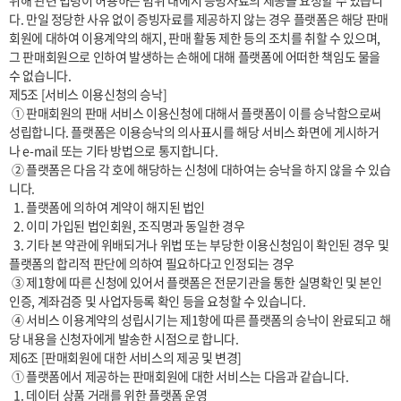
위해 관련 법령이 허용하는 범위 내에서 증빙자료의 제공을 요청할 수 있습니
다. 만일 정당한 사유 없이 증빙자료를 제공하지 않는 경우 플랫폼은 해당 판매
회원에 대하여 이용계약의 해지, 판매 활동 제한 등의 조치를 취할 수 있으며, 
그 판매회원으로 인하여 발생하는 손해에 대해 플랫폼에 어떠한 책임도 물을 
수 없습니다.

제5조 [서비스 이용신청의 승낙]

 ① 판매회원의 판매 서비스 이용신청에 대해서 플랫폼이 이를 승낙함으로써 
성립합니다. 플랫폼은 이용승낙의 의사표시를 해당 서비스 화면에 게시하거
나 e-mail 또는 기타 방법으로 통지합니다.

 ② 플랫폼은 다음 각 호에 해당하는 신청에 대하여는 승낙을 하지 않을 수 있습
니다.

  1. 플랫폼에 의하여 계약이 해지된 법인

  2. 이미 가입된 법인회원, 조직명과 동일한 경우

  3. 기타 본 약관에 위배되거나 위법 또는 부당한 이용신청임이 확인된 경우 및 
플랫폼의 합리적 판단에 의하여 필요하다고 인정되는 경우

 ③ 제1항에 따른 신청에 있어서 플랫폼은 전문기관을 통한 실명확인 및 본인
인증, 계좌검증 및 사업자등록 확인 등을 요청할 수 있습니다.

 ④ 서비스 이용계약의 성립시기는 제1항에 따른 플랫폼의 승낙이 완료되고 해
당 내용을 신청자에게 발송한 시점으로 합니다.

제6조 [판매회원에 대한 서비스의 제공 및 변경]

 ① 플랫폼에서 제공하는 판매회원에 대한 서비스는 다음과 같습니다.

  1. 데이터 상품 거래를 위한 플랫폼 운영
