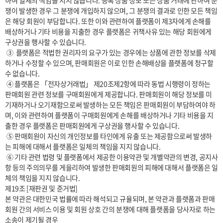
하여 일체의 책임을 지지 않습니다. 등록 상품 정보 또는 상품 거래에 관하여 분
쟁이 발생한 경우 그 분쟁에 개입하지 않으며, 그 분쟁의 결과로 인한 모든 책임
은 해당 회원이 부담합니다. 또한 이와 관련하여 플랫폼이 제3자에게 손해를 
배상하거나 기타 비용을 지출한 경우 플랫폼은 귀책사유 있는 해당 회원에게 
구상권을 행사할 수 있습니다.

 ③  플랫폼은 적법한 권리자의 요구가 있는 경우에는 상품에 관한 정보를 삭제
하거나 수정할 수 있으며, 판매회원은 이로 인한 손해배상을 플랫폼에 청구할 
수 없습니다.

 ④ 플랫폼은 「전자상거래법」 제20조제2항에 따라 동법 시행령이 정하는 
판매회원 관련 정보를 구매회원에게 제공합니다. 판매회원이 해당 정보를 미
기재하거나 오기재함으로써 발생하는 모든 책임은 판매회원이 부담하여야 하
며, 이와 관련하여 플랫폼이 구매회원에게 손해를 배상하거나 기타 비용을 지
출한 경우 플랫폼은 판매회원에게 구상권을 행사할 수 있습니다.

 ⑤ 판매회원이 자신의 개인정보를 타인에게 유출 또는 제공함으로써 발생하
는 피해에 대해서 플랫폼은 일체의 책임을 지지 않습니다.

 ⑥ 기타 관련 법령 및 플랫폼에서 제공한 이용약관 및 개별약관의 변경, 공지사
항 등의 주의의무를 게을리하여 발생한 판매회원의 피해에 대해서 플랫폼은 일
체의 책임을 지지 않습니다.

제19조 [재판권 및 준거법]

본 약관은 대한민국 법률에 따라 해석되고 규율되며, 본 약관과 플랫폼과 판매
회원 간의 서비스 이용 및 회원 상호 간의 분쟁에 대해 플랫폼을 당사자로 하는 
소송이 제기될 경우
