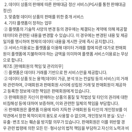
  2. 데이터 상품의 판매에 따른 판매대금 정산 서비스(PG사를 통한 판매대금 
정산)

  3. 맞춤형 데이터 상품의 판매를 위한 중개 서비스

  4. 기타 플랫폼이 정하는 업무

 ② 플랫폼의 기술적 사양의 변경 등의 경우에는 체결되는 계약에 의해 제공할 
데이터와 관련된 내용을 변경할 수 있습니다. 이 경우에는 변경된 내용 및 제공
일자를 명시하여 현재의 데이터 내용을 게시한 곳에 즉시 공지합니다.

 ③ 서비스이용료는 플랫폼을 이용해 데이터 거래를 함에 따른 대가로 판매회
원이 플랫폼에 지불하여야 하는 금액을 의미하며 플랫폼 서비스이용료는 무상
으로 합니다.

제7조 [판매회원의 책임 및 관리의무]

 ① 플랫폼은 데이터 거래를 기반으로 한 서비스만을 제공합니다.

 ② 데이터 상품 또는 용역(데이터 가공, 분석 또는 컨설팅 등의 서비스)의 거래
와 관련하여, 구매회원과 판매회원 사이에 성립된 거래 및 판매회원이 제공하
고 등록한 정보에 대한 책임은 판매회원에게 있습니다.

 ③ 판매회원은 자신이 판매하는 상품의 품질 및 적법성 및 타인의 권리에 대한 
비침해성 등에 대하여 보증하며, 이와 관련한 일체의 책임을 부담합니다.

 ④ 판매회원은 플랫폼 이용에 따라 지득한 구매회원 등 타인의 개인정보를 이 
약관에서 정한 목적이외의 용도로 사용할 수 없으며, 개인정보의 분실·도난·
유출·변조 또는 훼손을 방지할 의무가 있습니다. 판매회원은 이를 위반할 경
우 관련 법령에 의한 모든 민·형사상의 법적 책임을 부담하고 자신의 노력과 비