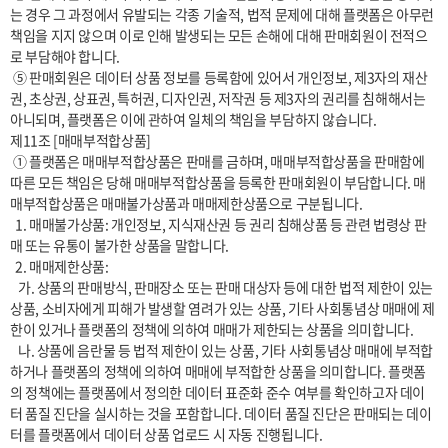
는 경우 그 과정에서 유발되는 각종 기술적, 법적 문제에 대해 플랫폼은 아무런 
책임을 지지 않으며 이로 인해 발생되는 모든 손해에 대해 판매회원이 전적으
로 부담해야 합니다.

 ⑤ 판매회원은 데이터 상품 정보를 등록함에 있어서 개인정보, 제3자의 재산
권, 초상권, 상표권, 특허권, 디자인권, 저작권 등 제3자의 권리를 침해해서는 
아니되며, 플랫폼은 이에 관하여 일체의 책임을 부담하지 않습니다.

제11조 [매매부적합상품]

 ① 플랫폼은 매매부적합상품은 판매를 금하며, 매매부적합상품을 판매함에 
따른 모든 책임은 당해 매매부적합상품을 등록한 판매회원이 부담합니다. 매
매부적합상품은 매매불가상품과 매매제한상품으로 구분됩니다.

  1. 매매불가상품: 개인정보, 지식재산권 등 권리 침해상품 등 관련 법령상 판
매 또는 유통이 불가한 상품을 말합니다.

  2. 매매제한상품:

   가. 상품의 판매방식, 판매장소 또는 판매 대상자 등에 대한 법적 제한이 있는 
상품, 소비자에게 피해가 발생할 염려가 있는 상품, 기타 사회통념상 매매에 제
한이 있거나 플랫폼의 정책에 의하여 매매가 제한되는 상품을 의미합니다.

   나. 상품에 음란물 등 법적 제한이 있는 상품, 기타 사회통념상 매매에 부적합
하거나 플랫폼의 정책에 의하여 매매에 부적합한 상품을 의미합니다. 플랫폼
의 정책에는 플랫폼에서 정의한 데이터 표준화 준수 여부를 확인하고자 데이
터 품질 진단을 실시하는 것을 포함합니다. 데이터 품질 진단은 판매되는 데이
터를 플랫폼에서 데이터 상품 업로드 시 자동 진행됩니다.
