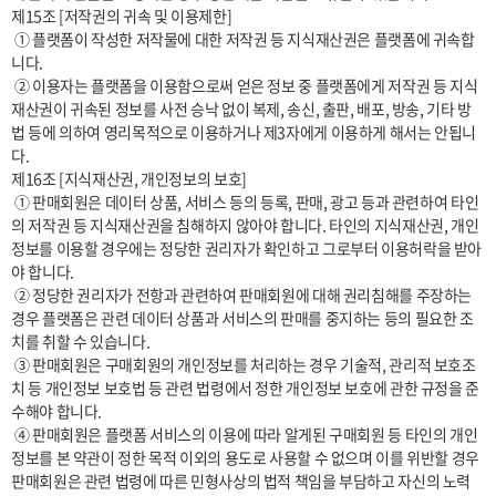
제15조 [저작권의 귀속 및 이용제한]

 ① 플랫폼이 작성한 저작물에 대한 저작권 등 지식재산권은 플랫폼에 귀속합
니다.

 ② 이용자는 플랫폼을 이용함으로써 얻은 정보 중 플랫폼에게 저작권 등 지식
재산권이 귀속된 정보를 사전 승낙 없이 복제, 송신, 출판, 배포, 방송, 기타 방
법 등에 의하여 영리목적으로 이용하거나 제3자에게 이용하게 해서는 안됩니
다.

제16조 [지식재산권, 개인정보의 보호]

 ① 판매회원은 데이터 상품, 서비스 등의 등록, 판매, 광고 등과 관련하여 타인
의 저작권 등 지식재산권을 침해하지 않아야 합니다. 타인의 지식재산권, 개인
정보를 이용할 경우에는 정당한 권리자가 확인하고 그로부터 이용허락을 받아
야 합니다.

 ② 정당한 권리자가 전항과 관련하여 판매회원에 대해 권리침해를 주장하는 
경우 플랫폼은 관련 데이터 상품과 서비스의 판매를 중지하는 등의 필요한 조
치를 취할 수 있습니다.

 ③ 판매회원은 구매회원의 개인정보를 처리하는 경우 기술적, 관리적 보호조
치 등 개인정보 보호법 등 관련 법령에서 정한 개인정보 보호에 관한 규정을 준
수해야 합니다.

 ④ 판매회원은 플랫폼 서비스의 이용에 따라 알게된 구매회원 등 타인의 개인
정보를 본 약관이 정한 목적 이외의 용도로 사용할 수 없으며 이를 위반할 경우 
판매회원은 관련 법령에 따른 민형사상의 법적 책임을 부담하고 자신의 노력