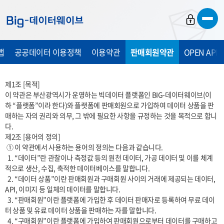
바
바
바
로
로
로
가
가
가
맵
공공데이터 이용정책
이용약관
판매회원약관
OPEN API
기
기
기
제1조 [목적]

이 약관은 부산광역시가 운영하는 빅데이터 플랫폼인 BIG-데이터웨이브(이
하 “플랫폼”이라 한다)와 플랫폼에 판매회원으로 가입하여 데이터 상품을 판
매하는 자의 권리와 의무, 그 밖에 필요한 사항을 규정하는 것을 목적으로 합니
다.

제2조 [용어의 정의]

 ① 이 약관에서 사용하는 용어의 정의는 다음과 같습니다.

  1. “데이터”란 관찰이나 측정값 등의 원천 데이터, 가공 데이터 및 이를 체계
적으로 생산, 수집, 축적한 데이터베이스를 말합니다.

  2. “데이터 상품”이란 판매회원과 구매회원 사이의 거래에 제공되는 데이터, 
API, 이미지 등 일체의 데이터를 말합니다.

  3. “판매회원”이란 플랫폼에 가입한 후 데이터 판매자로 등록하여 무료 데이
터 상품 및 유료 데이터 상품을 판매하는 자를 말합니다.

  4. “구매회원”이란 플랫폼에 가입하여 판매회원으로부터 데이터를 구매하고 