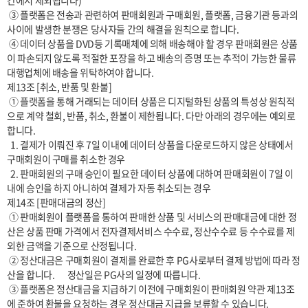
간에서 제외됩니다)

 ③ 플랫폼은 전송과 관련하여 판매회원과 구매회원, 플랫폼, 금융기관 등과의 
사이에 발생한 분쟁은 당사자들 간의 해결을 원칙으로 합니다.

 ④ 데이터 상품을 DVD등 기록매체에 의해 배송해야 할 경우 판매회원은 상품
이 파손되지 않도록 적절한 포장을 하고 배송의 증명 또는 추적이 가능한 물류
대행업체에 배송을 위탁하여야 합니다.

제13조 [취소, 반품 및 환불]

 ① 플랫폼을 통해 거래되는 데이터 상품은 디지털화된 상품의 특성상 원칙적
으로 계약 철회, 반품, 취소, 환불이 제한됩니다. 다만 아래의 경우에는 예외로 
합니다.

  1. 결제가 이뤄진 후 7일 이내에 데이터 상품을 다운로드하지 않은 상태에서 
구매회원이 구매를 취소한 경우

  2. 판매회원의 구매 승인이 필요한 데이터 상품에 대하여 판매회원이 7일 이
내에 승인을 하지 아니하여 결제가 자동 취소되는 경우

제14조 [판매대금의 정산]

 ① 판매회원이 플랫폼을 통하여 판매한 상품 및 서비스의 판매대금에 대한 정
산은 상품 판매 가격에서 전자결제서비스 수수료, 정산수수료 등 수수료를 제
외한 금액을 기준으로 산정됩니다.

 ② 정산대금은 구매회원이 결제를 완료한 후 PG사로부터 결제 방법에 따라 정
산을 합니다.       정산일은 PG사의 일정에 따릅니다.

 ③ 플랫폼은 정산대금을 지급하기 이전에 구매회원이 판매회원 약관 제13조
에 준하여 환불을 요청하는 경우 정산대금 지급을 보류할 수 있습니다.
