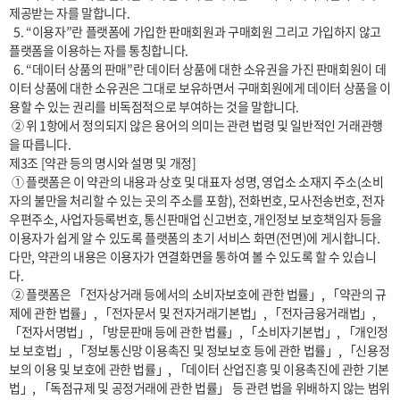
제공받는 자를 말합니다.

  5. “이용자”란 플랫폼에 가입한 판매회원과 구매회원 그리고 가입하지 않고 
플랫폼을 이용하는 자를 통칭합니다.

  6. “데이터 상품의 판매”란 데이터 상품에 대한 소유권을 가진 판매회원이 데
이터 상품에 대한 소유권은 그대로 보유하면서 구매회원에게 데이터 상품을 이
용할 수 있는 권리를 비독점적으로 부여하는 것을 말합니다.

 ② 위 1항에서 정의되지 않은 용어의 의미는 관련 법령 및 일반적인 거래관행
을 따릅니다.

제3조 [약관 등의 명시와 설명 및 개정]

 ① 플랫폼은 이 약관의 내용과 상호 및 대표자 성명, 영업소 소재지 주소(소비
자의 불만을 처리할 수 있는 곳의 주소를 포함), 전화번호, 모사전송번호, 전자
우편주소, 사업자등록번호, 통신판매업 신고번호, 개인정보 보호책임자 등을 
이용자가 쉽게 알 수 있도록 플랫폼의 초기 서비스 화면(전면)에 게시합니다. 
다만, 약관의 내용은 이용자가 연결화면을 통하여 볼 수 있도록 할 수 있습니
다. 

 ② 플랫폼은 「전자상거래 등에서의 소비자보호에 관한 법률」, 「약관의 규
제에 관한 법률」, 「전자문서 및 전자거래기본법」, 「전자금융거래법」, 
「전자서명법」, 「방문판매 등에 관한 법률」, 「소비자기본법」, 「개인정
보 보호법」, 「정보통신망 이용촉진 및 정보보호 등에 관한 법률」, 「신용정
보의 이용 및 보호에 관한 법률」, 「데이터 산업진흥 및 이용촉진에 관한 기본
법」, 「독점규제 및 공정거래에 관한 법률」 등 관련 법을 위배하지 않는 범위