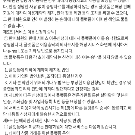
위해 관련 법령이 허용하는 범위 내에서 증빙자료의 제공을 요청할 수 있습니
다. 만일 정당한 사유 없이 증빙자료를 제공하지 않는 경우 플랫폼은 해당 판매
회원에 대하여 이용계약의 해지, 판매 활동 제한 등의 조치를 취할 수 있으며, 
그 판매회원으로 인하여 발생하는 손해에 대해 플랫폼에 어떠한 책임도 물을 
수 없습니다.

제5조 [서비스 이용신청의 승낙]

 ① 판매회원의 판매 서비스 이용신청에 대해서 플랫폼이 이를 승낙함으로써 
성립합니다. 플랫폼은 이용승낙의 의사표시를 해당 서비스 화면에 게시하거
나 e-mail 또는 기타 방법으로 통지합니다.

 ② 플랫폼은 다음 각 호에 해당하는 신청에 대하여는 승낙을 하지 않을 수 있습
니다.

  1. 플랫폼에 의하여 계약이 해지된 법인

  2. 이미 가입된 법인회원, 조직명과 동일한 경우

  3. 기타 본 약관에 위배되거나 위법 또는 부당한 이용신청임이 확인된 경우 및 
플랫폼의 합리적 판단에 의하여 필요하다고 인정되는 경우

 ③ 제1항에 따른 신청에 있어서 플랫폼은 전문기관을 통한 실명확인 및 본인
인증, 계좌검증 및 사업자등록 확인 등을 요청할 수 있습니다.

 ④ 서비스 이용계약의 성립시기는 제1항에 따른 플랫폼의 승낙이 완료되고 해
당 내용을 신청자에게 발송한 시점으로 합니다.

제6조 [판매회원에 대한 서비스의 제공 및 변경]

 ① 플랫폼에서 제공하는 판매회원에 대한 서비스는 다음과 같습니다.

  1. 데이터 상품 거래를 위한 플랫폼 운영
