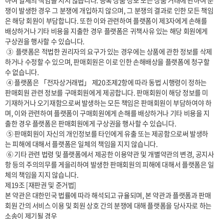
하여 일체의 책임을 지지 않습니다. 등록 상품 정보 또는 상품 거래에 관하여 분
쟁이 발생한 경우 그 분쟁에 개입하지 않으며, 그 분쟁의 결과로 인한 모든 책임
은 해당 회원이 부담합니다. 또한 이와 관련하여 플랫폼이 제3자에게 손해를 
배상하거나 기타 비용을 지출한 경우 플랫폼은 귀책사유 있는 해당 회원에게 
구상권을 행사할 수 있습니다.

 ③  플랫폼은 적법한 권리자의 요구가 있는 경우에는 상품에 관한 정보를 삭제
하거나 수정할 수 있으며, 판매회원은 이로 인한 손해배상을 플랫폼에 청구할 
수 없습니다.

 ④ 플랫폼은 「전자상거래법」 제20조제2항에 따라 동법 시행령이 정하는 
판매회원 관련 정보를 구매회원에게 제공합니다. 판매회원이 해당 정보를 미
기재하거나 오기재함으로써 발생하는 모든 책임은 판매회원이 부담하여야 하
며, 이와 관련하여 플랫폼이 구매회원에게 손해를 배상하거나 기타 비용을 지
출한 경우 플랫폼은 판매회원에게 구상권을 행사할 수 있습니다.

 ⑤ 판매회원이 자신의 개인정보를 타인에게 유출 또는 제공함으로써 발생하
는 피해에 대해서 플랫폼은 일체의 책임을 지지 않습니다.

 ⑥ 기타 관련 법령 및 플랫폼에서 제공한 이용약관 및 개별약관의 변경, 공지사
항 등의 주의의무를 게을리하여 발생한 판매회원의 피해에 대해서 플랫폼은 일
체의 책임을 지지 않습니다.

제19조 [재판권 및 준거법]

본 약관은 대한민국 법률에 따라 해석되고 규율되며, 본 약관과 플랫폼과 판매
회원 간의 서비스 이용 및 회원 상호 간의 분쟁에 대해 플랫폼을 당사자로 하는 
소송이 제기될 경우
