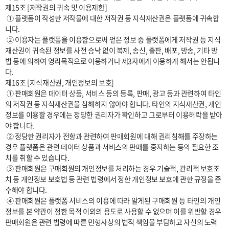
제15조 [저작권의 귀속 및 이용제한]

 ① 플랫폼이 작성한 저작물에 대한 저작권 등 지식재산권은 플랫폼에 귀속합
니다.

 ② 이용자는 플랫폼을 이용함으로써 얻은 정보 중 플랫폼에게 저작권 등 지식
재산권이 귀속된 정보를 사전 승낙 없이 복제, 송신, 출판, 배포, 방송, 기타 방
법 등에 의하여 영리목적으로 이용하거나 제3자에게 이용하게 해서는 안됩니
다.

제16조 [지식재산권, 개인정보의 보호]

 ① 판매회원은 데이터 상품, 서비스 등의 등록, 판매, 광고 등과 관련하여 타인
의 저작권 등 지식재산권을 침해하지 않아야 합니다. 타인의 지식재산권, 개인
정보를 이용할 경우에는 정당한 권리자가 확인하고 그로부터 이용허락을 받아
야 합니다.

 ② 정당한 권리자가 전항과 관련하여 판매회원에 대해 권리침해를 주장하는 
경우 플랫폼은 관련 데이터 상품과 서비스의 판매를 중지하는 등의 필요한 조
치를 취할 수 있습니다.

 ③ 판매회원은 구매회원의 개인정보를 처리하는 경우 기술적, 관리적 보호조
치 등 개인정보 보호법 등 관련 법령에서 정한 개인정보 보호에 관한 규정을 준
수해야 합니다.

 ④ 판매회원은 플랫폼 서비스의 이용에 따라 알게된 구매회원 등 타인의 개인
정보를 본 약관이 정한 목적 이외의 용도로 사용할 수 없으며 이를 위반할 경우 
판매회원은 관련 법령에 따른 민형사상의 법적 책임을 부담하고 자신의 노력