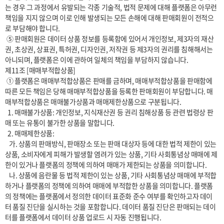
는 경우 그 과정에서 유발되는 각종 기술적, 법적 문제에 대해 플랫폼은 아무런 
책임을 지지 않으며 이로 인해 발생되는 모든 손해에 대해 판매회원이 전적으
로 부담해야 합니다.

 ⑤ 판매회원은 데이터 상품 정보를 등록함에 있어서 개인정보, 제3자의 재산
권, 초상권, 상표권, 특허권, 디자인권, 저작권 등 제3자의 권리를 침해해서는 
아니되며, 플랫폼은 이에 관하여 일체의 책임을 부담하지 않습니다.

제11조 [매매부적합상품]

 ① 플랫폼은 매매부적합상품은 판매를 금하며, 매매부적합상품을 판매함에 
따른 모든 책임은 당해 매매부적합상품을 등록한 판매회원이 부담합니다. 매
매부적합상품은 매매불가상품과 매매제한상품으로 구분됩니다.

  1. 매매불가상품: 개인정보, 지식재산권 등 권리 침해상품 등 관련 법령상 판
매 또는 유통이 불가한 상품을 말합니다.

  2. 매매제한상품:

   가. 상품의 판매방식, 판매장소 또는 판매 대상자 등에 대한 법적 제한이 있는 
상품, 소비자에게 피해가 발생할 염려가 있는 상품, 기타 사회통념상 매매에 제
한이 있거나 플랫폼의 정책에 의하여 매매가 제한되는 상품을 의미합니다.

   나. 상품에 음란물 등 법적 제한이 있는 상품, 기타 사회통념상 매매에 부적합
하거나 플랫폼의 정책에 의하여 매매에 부적합한 상품을 의미합니다. 플랫폼
의 정책에는 플랫폼에서 정의한 데이터 표준화 준수 여부를 확인하고자 데이
터 품질 진단을 실시하는 것을 포함합니다. 데이터 품질 진단은 판매되는 데이
터를 플랫폼에서 데이터 상품 업로드 시 자동 진행됩니다.
