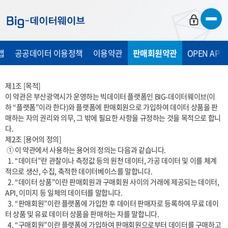
바
바
바
로
로
로
가
가
가
맵
공공데이터 이용정책
이용약관
판매회원약관
OPEN API
기
기
기
제1조 [목적]

이 약관은 부산광역시가 운영하는 빅데이터 플랫폼인 BIG-데이터웨이브(이
하 “플랫폼”이라 한다)와 플랫폼에 판매회원으로 가입하여 데이터 상품을 판
매하는 자의 권리와 의무, 그 밖에 필요한 사항을 규정하는 것을 목적으로 합니
다.

제2조 [용어의 정의]

 ① 이 약관에서 사용하는 용어의 정의는 다음과 같습니다.

  1. “데이터”란 관찰이나 측정값 등의 원천 데이터, 가공 데이터 및 이를 체계
적으로 생산, 수집, 축적한 데이터베이스를 말합니다.

  2. “데이터 상품”이란 판매회원과 구매회원 사이의 거래에 제공되는 데이터, 
API, 이미지 등 일체의 데이터를 말합니다.

  3. “판매회원”이란 플랫폼에 가입한 후 데이터 판매자로 등록하여 무료 데이
터 상품 및 유료 데이터 상품을 판매하는 자를 말합니다.

  4. “구매회원”이란 플랫폼에 가입하여 판매회원으로부터 데이터를 구매하고 