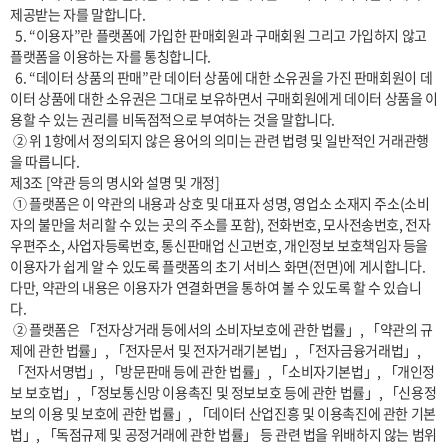
제공받는 자를 말합니다.

  5. “이용자”란 플랫폼에 가입한 판매회원과 구매회원 그리고 가입하지 않고 
플랫폼을 이용하는 자를 통칭합니다.

  6. “데이터 상품의 판매”란 데이터 상품에 대한 소유권을 가진 판매회원이 데
이터 상품에 대한 소유권은 그대로 보유하면서 구매회원에게 데이터 상품을 이
용할 수 있는 권리를 비독점적으로 부여하는 것을 말합니다.

 ② 위 1항에서 정의되지 않은 용어의 의미는 관련 법령 및 일반적인 거래관행
을 따릅니다.

제3조 [약관 등의 명시와 설명 및 개정]

 ① 플랫폼은 이 약관의 내용과 상호 및 대표자 성명, 영업소 소재지 주소(소비
자의 불만을 처리할 수 있는 곳의 주소를 포함), 전화번호, 모사전송번호, 전자
우편주소, 사업자등록번호, 통신판매업 신고번호, 개인정보 보호책임자 등을 
이용자가 쉽게 알 수 있도록 플랫폼의 초기 서비스 화면(전면)에 게시합니다. 
다만, 약관의 내용은 이용자가 연결화면을 통하여 볼 수 있도록 할 수 있습니
다. 

 ② 플랫폼은 「전자상거래 등에서의 소비자보호에 관한 법률」, 「약관의 규
제에 관한 법률」, 「전자문서 및 전자거래기본법」, 「전자금융거래법」, 
「전자서명법」, 「방문판매 등에 관한 법률」, 「소비자기본법」, 「개인정
보 보호법」, 「정보통신망 이용촉진 및 정보보호 등에 관한 법률」, 「신용정
보의 이용 및 보호에 관한 법률」, 「데이터 산업진흥 및 이용촉진에 관한 기본
법」, 「독점규제 및 공정거래에 관한 법률」 등 관련 법을 위배하지 않는 범위