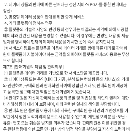
  2. 데이터 상품의 판매에 따른 판매대금 정산 서비스(PG사를 통한 판매대금 
정산)

  3. 맞춤형 데이터 상품의 판매를 위한 중개 서비스

  4. 기타 플랫폼이 정하는 업무

 ② 플랫폼의 기술적 사양의 변경 등의 경우에는 체결되는 계약에 의해 제공할 
데이터와 관련된 내용을 변경할 수 있습니다. 이 경우에는 변경된 내용 및 제공
일자를 명시하여 현재의 데이터 내용을 게시한 곳에 즉시 공지합니다.

 ③ 서비스이용료는 플랫폼을 이용해 데이터 거래를 함에 따른 대가로 판매회
원이 플랫폼에 지불하여야 하는 금액을 의미하며 플랫폼 서비스이용료는 무상
으로 합니다.

제7조 [판매회원의 책임 및 관리의무]

 ① 플랫폼은 데이터 거래를 기반으로 한 서비스만을 제공합니다.

 ② 데이터 상품 또는 용역(데이터 가공, 분석 또는 컨설팅 등의 서비스)의 거래
와 관련하여, 구매회원과 판매회원 사이에 성립된 거래 및 판매회원이 제공하
고 등록한 정보에 대한 책임은 판매회원에게 있습니다.

 ③ 판매회원은 자신이 판매하는 상품의 품질 및 적법성 및 타인의 권리에 대한 
비침해성 등에 대하여 보증하며, 이와 관련한 일체의 책임을 부담합니다.

 ④ 판매회원은 플랫폼 이용에 따라 지득한 구매회원 등 타인의 개인정보를 이 
약관에서 정한 목적이외의 용도로 사용할 수 없으며, 개인정보의 분실·도난·
유출·변조 또는 훼손을 방지할 의무가 있습니다. 판매회원은 이를 위반할 경
우 관련 법령에 의한 모든 민·형사상의 법적 책임을 부담하고 자신의 노력과 비