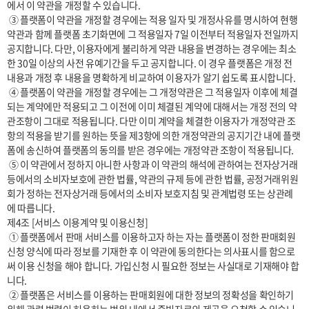
에서 이 약관을 개정할 수 있습니다.

 ③ 플랫폼이 약관을 개정할 경우에는 적용 일자 및 개정사유를 명시하여 현행 
약관과 함께 플랫폼 초기화면에 그 적용일자 7일 이전부터 적용일자 전일까지 
공지합니다. 다만, 이용자에게 불리하게 약관 내용을 변경하는 경우에는 최소
한 30일 이상의 사전 유예기간을 두고 공지합니다. 이 경우 플랫폼은 개정 전 
내용과 개정 후 내용을 명확하게 비교하여 이용자가 알기 쉽도록 표시합니다. 

 ④ 플랫폼이 약관을 개정할 경우에는 그 개정약관은 그 적용일자 이후에 체결
되는 계약에만 적용되고 그 이전에 이미 체결된 계약에 대해서는 개정 전의 약
관조항이 그대로 적용됩니다. 다만 이미 계약을 체결한 이용자가 개정약관 조
항의 적용을 받기를 원하는 뜻을 제3항에 의한 개정약관의 공지기간 내에 플랫
폼에 송신하여 플랫폼의 동의를 받은 경우에는 개정약관 조항이 적용됩니다.

 ⑤ 이 약관에서 정하지 아니한 사항과 이 약관의 해석에 관하여는 전자상거래 
등에서의 소비자보호에 관한 법률, 약관의 규제 등에 관한 법률, 공정거래위원
회가 정하는 전자상거래 등에서의 소비자 보호지침 및 관계법령 또는 상관례
에 따릅니다.

제4조 [서비스 이용계약 및 이용신청]

 ① 플랫폼에서 판매 서비스를 이용하고자 하는 자는 플랫폼이 정한 판매회원 
신청 양식에 따라 정보를 기재한 후 이 약관에 동의한다는 의사표시를 함으로
써 이용 신청을 해야 합니다. 가입신청 시 필요한 정보는 사실대로 기재해야 합
니다.

 ② 플랫폼은 서비스를 이용하는 판매회원에 대한 정보의 정확성을 확인하기 