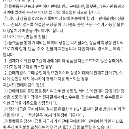
간에서 제외됩니다)

 ③ 플랫폼은 전송과 관련하여 판매회원과 구매회원, 플랫폼, 금융기관 등과의 
사이에 발생한 분쟁은 당사자들 간의 해결을 원칙으로 합니다.

 ④ 데이터 상품을 DVD등 기록매체에 의해 배송해야 할 경우 판매회원은 상품
이 파손되지 않도록 적절한 포장을 하고 배송의 증명 또는 추적이 가능한 물류
대행업체에 배송을 위탁하여야 합니다.

제13조 [취소, 반품 및 환불]

 ① 플랫폼을 통해 거래되는 데이터 상품은 디지털화된 상품의 특성상 원칙적
으로 계약 철회, 반품, 취소, 환불이 제한됩니다. 다만 아래의 경우에는 예외로 
합니다.

  1. 결제가 이뤄진 후 7일 이내에 데이터 상품을 다운로드하지 않은 상태에서 
구매회원이 구매를 취소한 경우

  2. 판매회원의 구매 승인이 필요한 데이터 상품에 대하여 판매회원이 7일 이
내에 승인을 하지 아니하여 결제가 자동 취소되는 경우

제14조 [판매대금의 정산]

 ① 판매회원이 플랫폼을 통하여 판매한 상품 및 서비스의 판매대금에 대한 정
산은 상품 판매 가격에서 전자결제서비스 수수료, 정산수수료 등 수수료를 제
외한 금액을 기준으로 산정됩니다.

 ② 정산대금은 구매회원이 결제를 완료한 후 PG사로부터 결제 방법에 따라 정
산을 합니다.       정산일은 PG사의 일정에 따릅니다.

 ③ 플랫폼은 정산대금을 지급하기 이전에 구매회원이 판매회원 약관 제13조
에 준하여 환불을 요청하는 경우 정산대금 지급을 보류할 수 있습니다.
