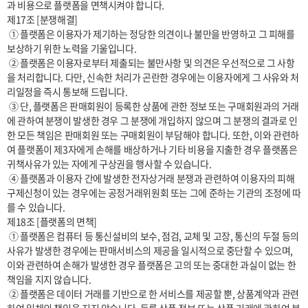
과 비용으로 플랫폼을 면책시켜야 합니다.

제17조 [분쟁해결]

 ① 플랫폼은 이용자가 제기하는 정당한 의견이나 불만을 반영하고 그 피해를 
보상하기 위한 노력을 기울입니다.

 ② 플랫폼은 이용자로부터 제출되는 불만사항 및 의견은 우선적으로 그 사항
을 처리합니다. 다만, 신속한 처리가 곤란한 경우에는 이용자에게 그 사유와 처
리일정을 즉시 통보해 드립니다.

 ③ 단, 플랫폼은 판매회원이 등록한 상품에 관한 정보 또는 구매회원과의 거래
에 관하여 분쟁이 발생한 경우 그 분쟁에 개입하지 않으며 그 분쟁의 결과로 인
한 모든 책임은 판매회원 또는 구매회원이 부담해야 합니다. 또한, 이와 관련하
여 플랫폼이 제3자에게 손해를 배상하거나 기타 비용을 지출한 경우 플랫폼은 
귀책사유가 있는 자에게 구상권을 행사할 수 있습니다.

 ④ 플랫폼과 이용자 간에 발생한 전자상거래 분쟁과 관련하여 이용자의 피해
구제신청이 있는 경우에는 공정거래위원회 또는 그에 준하는 기관의 조정에 따
를 수 있습니다.

제18조 [플랫폼의 면책]

 ① 플랫폼은 컴퓨터 등 통신설비의 보수, 점검, 교체 및 고장, 통신의 두절 등의 
사유가 발생한 경우에는 판매서비스의 제공을 일시적으로 중단할 수 있으며, 
이와 관련하여 손해가 발생한 경우 플랫폼은 고의 또는 중대한 과실이 없는 한 
책임을 지지 않습니다.

 ② 플랫폼은 데이터 거래를 기반으로 한 서비스를 제공할 뿐, 상품계약과 관련