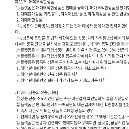
제11조 [매매부적합상품]

 ① 플랫폼은 매매부적합상품은 판매를 금하며, 매매부적합상품을 판매함에 따른 모든 책임은 당해 매매부적합상품을 등록한 판매회원이 부담합니다. 매매부적합상품은 매매불가상품과 매매제한상품으로 구분됩니다.

  1. 매매불가상품: 개인정보, 지식재산권 등 권리 침해상품 등 관련 법령상 판매 또는 유통이 불가한 상품을 말합니다.

  2. 매매제한상품:

   가. 상품의 판매방식, 판매장소 또는 판매 대상자 등에 대한 법적 제한이 있는 상품, 소비자에게 피해가 발생할 염려가 있는 상품, 기타 사회통념상 매매에 제한이 있거나 플랫폼의 정책에 의하여 매매가 제한되는 상품을 의미합니
다.

   나. 상품에 음란물 등 법적 제한이 있는 상품, 기타 사회통념상 매매에 부적합하거나 플랫폼의 정책에 의하여 매매에 부적합한 상품을 의미합니다. 플랫폼의 정책에는 플랫폼에서 정의한 데이터 표준화 준수 여부를 확인하고자 
데이터 품질 진단을 실시하는 것을 포함합니다. 데이터 품질 진단은 판매
 ② 플랫폼은 매매부적합상품이 발견된 경우 사전 통보 없이 당해 상품의 판매를 중지시킬 수 있으며, 당해 상품이 이미 판매된 경우 그 거래를 취소할 수 있습니다.

 ③ 플랫폼은 매매부적합상품을 등록한 판매회원의 회원 자격을 정지시키거나 탈퇴시킬 수 있으며, 매매부적합상품으로 인하여 입은 손해를 당해 판매회원에게 청구할 수 있습니다.

 ④ 플랫폼은 등록된 상품이 구매회원 또는 제3자에게 위해 또는 손해를 발생시키거나 발생시킬 우려가 있다고 인정되는 경우 아래와 같은 조치들을 취할 수 있습니다.

  1. 해당 판매회원의 다른 상품 등록의 삭제, 취소 또는 중지

  2. 해당 판매회원의 신규 상품 등록 제한

  3. 해당 판매회원의 회원자격 정지 또는 서비스 이용 제한

제12조 [상품의 전송, 배송]

 ① 상품 전송 소요기간은 입금 또는 대금결제 확인일의 익일을 기산일로 하여 상품이 구매자에게 전송완료 되기까지의 기간을 말합니다. 

 ② 플랫폼은 판매회원에게 구매회원의 대금결제에 대한 확인통지를 받은 후 3영업일 이내에 전송에 필요한 조치를 취하도록 안내합니다. 다만 아래와 같은 경우에는 예외로 합니다.

  1. 즉시 다운로드 되는 상품 및 API형 상품의 경우

  2. 천재지변 등 불가항력적인 사유가 발생한 경우(그 해당기간은 전송 소요기간에서 제외됩니다)

 ③ 플랫폼은 전송과 관련하여 판매회원과 구매회원, 플랫폼, 금융기관 등과의 사이에 발생한 분쟁은 당사자들 간의 해결을 원칙으로 합니다.

 ④ 데이터 상품을 DVD등 기록매체에 의해 배송해야 할 경우 판매회원은 상품이 파손되지 않도록 적절한 포장을 하고 배송의 증명 또는 추적이 가능한 물류대행업체에 배송을 위탁하여야 합니다.
