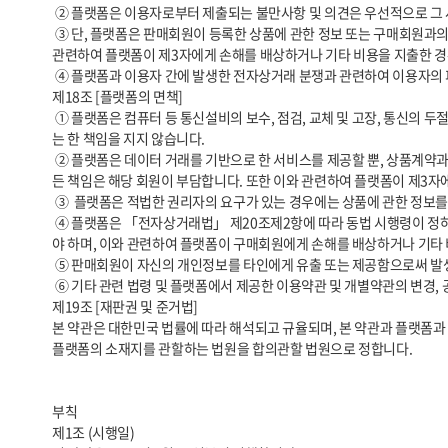
 ② 플랫폼은 이용자로부터 제출되는 불만사항 및 의견은 우선적으로 그 사항을 처리합니다. 다만, 신속한 처리가 곤란한 경우에는 이용자에게 그 사유와 처리일정을 즉시 통보해 드립니다.

 ③ 단, 플랫폼은 판매회원이 등록한 상품에 관한 정보 또는 구매회원과의 거래에 관하여 분쟁이 발생한 경우 그 분쟁에 개입하지 않으며 그 분쟁의 결과로 인한 모든 책임은 판매회원 또는 구매회원이 부담해야 합니다. 또한, 이와 
관련하여 플랫폼이 제3자에게 손해를 배상하거나 기타 비용을 지출한 경우
 ④ 플랫폼과 이용자 간에 발생한 전자상거래 분쟁과 관련하여 이용자의 피해구제신청이 있는 경우에는 공정거래위원회 또는 그에 준하는 기관의 조정에 따를 수 있습니다.

제18조 [플랫폼의 면책]

 ① 플랫폼은 컴퓨터 등 통신설비의 보수, 점검, 교체 및 고장, 통신의 두절 등의 사유가 발생한 경우에는 판매서비스의 제공을 일시적으로 중단할 수 있으며, 이와 관련하여 손해가 발생한 경우 플랫폼은 고의 또는 중대한 과실이 없
는 한 책임을 지지 않습니다.

 ② 플랫폼은 데이터 거래를 기반으로 한 서비스를 제공할 뿐, 상품계약과 관련하여 일체의 책임을 지지 않습니다. 등록 상품 정보 또는 상품 거래에 관하여 분쟁이 발생한 경우 그 분쟁에 개입하지 않으며, 그 분쟁의 결과로 인한 모
든 책임은 해당 회원이 부담합니다. 또한 이와 관련하여 플랫폼이 제3자
 ③  플랫폼은 적법한 권리자의 요구가 있는 경우에는 상품에 관한 정보를 삭제하거나 수정할 수 있으며, 판매회원은 이로 인한 손해배상을 플랫폼에 청구할 수 없습니다.

 ④ 플랫폼은 「전자상거래법」 제20조제2항에 따라 동법 시행령이 정하는 판매회원 관련 정보를 구매회원에게 제공합니다. 판매회원이 해당 정보를 미기재하거나 오기재함으로써 발생하는 모든 책임은 판매회원이 부담하여
야 하며, 이와 관련하여 플랫폼이 구매회원에게 손해를 배상하거나 기타 
 ⑤ 판매회원이 자신의 개인정보를 타인에게 유출 또는 제공함으로써 발생하는 피해에 대해서 플랫폼은 일체의 책임을 지지 않습니다.

 ⑥ 기타 관련 법령 및 플랫폼에서 제공한 이용약관 및 개별약관의 변경, 공지사항 등의 주의의무를 게을리하여 발생한 판매회원의 피해에 대해서 플랫폼은 일체의 책임을 지지 않습니다.

제19조 [재판권 및 준거법]

본 약관은 대한민국 법률에 따라 해석되고 규율되며, 본 약관과 플랫폼과 
플랫폼의 소재지를 관할하는 법원을 합의관할 법원으로 정합니다.

부칙

제1조 (시행일)
