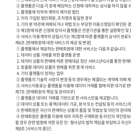
 ② 플랫폼은 다음 각 호에 해당하는 신청에 대하여는 승낙을 하지 않을 수 있습니다.

  1. 플랫폼에 의하여 계약이 해지된 법인

  2. 이미 가입된 법인회원, 조직명과 동일한 경우

  3. 기타 본 약관에 위배되거나 위법 또는 부당한 이용신청임이 확인된 경우 및 플랫폼의 합리적 판단에 의하여 필요하다고 인정되는 경우

 ③ 제1항에 따른 신청에 있어서 플랫폼은 전문기관을 통한 실명확인 및 본인인증, 계좌검증 및 사업자등록 확인 등을 요청할 수 있습니다.

 ④ 서비스 이용계약의 성립시기는 제1항에 따른 플랫폼의 승낙이 완료되고 해당 내용을 신청자에게 발송한 시점으로 합니다.

제6조 [판매회원에 대한 서비스의 제공 및 변경]

 ① 플랫폼에서 제공하는 판매회원에 대한 서비스는 다음과 같습니다.

  1. 데이터 상품 거래를 위한 플랫폼 운영

  2. 데이터 상품의 판매에 따른 판매대금 정산 서비스(PG사를 통한 판매대금 정산)

  3. 맞춤형 데이터 상품의 판매를 위한 중개 서비스

  4. 기타 플랫폼이 정하는 업무

 ② 플랫폼의 기술적 사양의 변경 등의 경우에는 체결되는 계약에 의해 제공할 데이터와 관련된 내용을 변경할 수 있습니다. 이 경우에는 변경된 내용 및 제공일자를 명시하여 현재의 데이터 내용을 게시한 곳에 즉시 공지합니다.

 ③ 서비스이용료는 플랫폼을 이용해 데이터 거래를 함에 따른 대가로 판매회원이 플랫폼에 지불하여야 하는 금액을 의미하며 플랫폼 서비스이용료는 무상으로 합니다.

제7조 [판매회원의 책임 및 관리의무]

 ① 플랫폼은 데이터 거래를 기반으로 한 서비스만을 제공합니다.

 ② 데이터 상품 또는 용역(데이터 가공, 분석 또는 컨설팅 등의 서비스)의 거래와 관련하여, 구매회원과 판매회원 사이에 성립된 거래 및 판매회원이 제공하고 등록한 정보에 대한 책임은 판매회원에게 있습니다.

 ③ 판매회원은 자신이 판매하는 상품의 품질 및 적법성 및 타인의 권리에 대한 비침해성 등에 대하여 보증하며, 이와 관련한 일체의 책임을 부담합니다.

 ④ 판매회원은 플랫폼 이용에 따라 지득한 구매회원 등 타인의 개인정보를 이 약관에서 정한 목적이외의 용도로 사용할 수 없으며, 개인정보의 분실·도난·유출·변조 또는 훼손을 방지할 의무가 있습니다. 판매회원은 이를 위반
할 경우 관련 법령에 의한 모든 민·형사상의 법적 책임을 부담하고 자신
제8조 [서비스의 중단]
