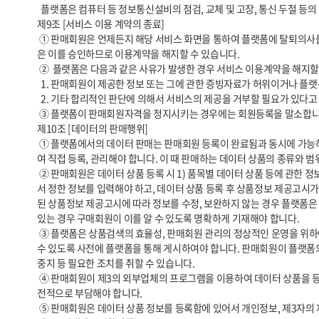
  플랫폼은 컴퓨터 등 정보통신설비의 점검, 교체 및 고장, 통신 두절 등의 사유가 발생한 경우에는 서비스의 제공을 일시적으로 중단할 수 있습니다. 

제9조 [서비스 이용 계약의 종료]

 ① 판매회원은 언제든지 해당 서비스 화면을 통하여 플랫폼에 탈퇴의사를 통지함으로써 이용계약을 해지할 수 있습니다. 단, 판매회원은 탈퇴의사 통지 후 30일 내에 모든 거래를 완결시키는데 필요한 조치를 취해야 하고 플랫폼
은 이를 승인하므로 이용계약을 해지할 수 있습니다.

 ②  플랫폼은 다음과 같은 사유가 발생한 경우 서비스 이용계약을 해지할 수 있습니다.

  1. 판매회원이 제공한 정보 또는 그에 관한 증빙자료가 허위이거나 플랫폼에서 요청하는 증빙자료를 제공하지 않는 경우

  2. 기타 합리적인 판단에 의해서 서비스의 제공을 거부할 필요가 있다고 인정할 경우

 ③ 플랫폼이 판매회원자격을 정지시키는 경우에는 회원등록을 말소합니다. 이 경우 판매회원에게 이를 통지하고, 회원등록 말소 전에 최소한 30일 이상의 기간을 정하여 소명할 기회를 부여합니다.

제10조 [데이터의 판매행위]

 ① 플랫폼에서의 데이터 판매는 판매회원 등록이 완료됨과 동시에 가능하며, 이를 위해서 판매회원은 데이터 상품에 관한 정보와 거래조건에 관한 내용을 「전자상거래 등에서의 소비자보호에 관한 법률」 등 관련 법령을 통하
여 직접 등록, 관리해야 합니다. 이 때 판매하는 데이터 상품의 종류와 
 ② 판매회원은 데이터 상품 등록 시 1) 품목별 데이터 상품 등에 관한 정보, 2) 거래조건에 관한 정보 등은 입력 당시 「전자상거래 등에서의 상품 등의 정보제공에 관한 고시」(공정거래위원회 고시, 이하 ‘상품정보 제공고시’)에
서 정한 정보를 입력해야 하고, 데이터 상품 등록 후 상품정보 제공고시가
된 상품정보 제공고시에 따라 정보를 수정, 보완하지 않는 경우 플랫폼은 
있는 경우 구매회원이 이를 알 수 있도록 명확하게 기재해야 합니다.

 ③ 플랫폼은 상품검색의 효율성, 판매회원 관리의 정상적인 운영을 위하여, 판매회원에 대한 사전통지로써 “판매조직 1개사 당 데이터 상품 등록 건수를 제한할 수 있습니다. 구체적인 제한시기, 내용, 방법 등은 “판매회원”이 알 
수 있도록 사전에 플랫폼을 통해 게시하여야 합니다. 판매회원이 플랫폼의 
중지 등 필요한 조치를 취할 수 있습니다.

 ④ 판매회원이 제3의 외부업체의 프로그램을 이용하여 데이터 상품을 등록하는 경우 그 과정에서 유발되는 각종 기술적, 법적 문제에 대해 플랫폼은 아무런 책임을 지지 않으며 이로 인해 발생되는 모든 손해에 대해 판매회원이 
전적으로 부담해야 합니다.

 ⑤ 판매회원은 데이터 상품 정보를 등록함에 있어서 개인정보, 제3자의 재산권, 초상권, 상표권, 특허권, 디자인권, 저작권 등 제3자의 권리를 침해해서는 아니되며, 플랫폼은 이에 관하여 일체의 책임을 부담하지 않습니다.
