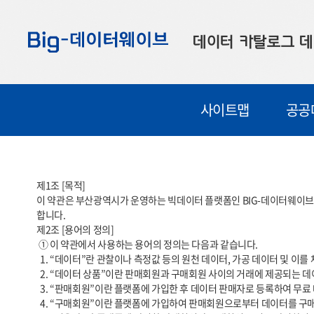
바
바
바
로
로
로
데이터 카탈로그
데
가
가
가
기
기
기
공공데이터
대
사이트맵
공공
부산데이터
우
맞춤형 데이터
셀
연계 데이터
제1조 [목적]

이 약관은 부산광역시가 운영하는 빅데이터 플랫폼인 BIG-데이터웨이브(
데이터 제공 신청
합니다.

제2조 [용어의 정의]

데이터 오류 신고
 ① 이 약관에서 사용하는 용어의 정의는 다음과 같습니다.

  1. “데이터”란 관찰이나 측정값 등의 원천 데이터, 가공 데이터 및 이를 체계적으로 생산, 수집, 축적한 데이터베이스를 말합니다.

  2. “데이터 상품”이란 판매회원과 구매회원 사이의 거래에 제공되는 데이터, API, 이미지 등 일체의 데이터를 말합니다.

  3. “판매회원”이란 플랫폼에 가입한 후 데이터 판매자로 등록하여 무료 데이터 상품 및 유료 데이터 상품을 판매하는 자를 말합니다.

  4. “구매회원”이란 플랫폼에 가입하여 판매회원으로부터 데이터를 구매하고 제공받는 자를 말합니다.
