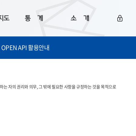
지도
통ㅤ계
소ㅤ개
부산 통계
플랫폼 소개
OPEN API 활용안내
통계로 보는 부산
공지사항
데이터
통계 자료실
Big 월간뉴스
지도
통계 알림
이용 안내
는 자의 권리와 의무, 그 밖에 필요한 사항을 규정하는 것을 목적으로 
5
통계 관련 정보
이용 문의 및 개선 요청