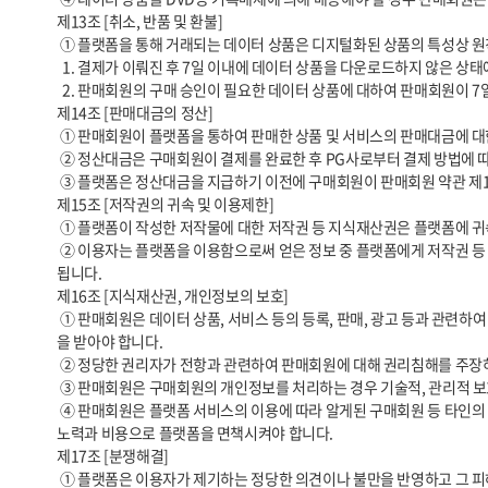
제13조 [취소, 반품 및 환불]

 ① 플랫폼을 통해 거래되는 데이터 상품은 디지털화된 상품의 특성상 원칙적으로 계약 철회, 반품, 취소, 환불이 제한됩니다. 다만 아래의 경우에는 예외로 합니다.

  1. 결제가 이뤄진 후 7일 이내에 데이터 상품을 다운로드하지 않은 상태에서 구매회원이 구매를 취소한 경우

  2. 판매회원의 구매 승인이 필요한 데이터 상품에 대하여 판매회원이 7일 이내에 승인을 하지 아니하여 결제가 자동 취소되는 경우

제14조 [판매대금의 정산]

 ① 판매회원이 플랫폼을 통하여 판매한 상품 및 서비스의 판매대금에 대한 정산은 상품 판매 가격에서 전자결제서비스 수수료, 정산수수료 등 수수료를 제외한 금액을 기준으로 산정됩니다.

 ② 정산대금은 구매회원이 결제를 완료한 후 PG사로부터 결제 방법에 따라 정산을 합니다.       정산일은 PG사의 일정에 따릅니다.

 ③ 플랫폼은 정산대금을 지급하기 이전에 구매회원이 판매회원 약관 제13조에 준하여 환불을 요청하는 경우 정산대금 지급을 보류할 수 있습니다.

제15조 [저작권의 귀속 및 이용제한]

 ① 플랫폼이 작성한 저작물에 대한 저작권 등 지식재산권은 플랫폼에 귀속합니다.

 ② 이용자는 플랫폼을 이용함으로써 얻은 정보 중 플랫폼에게 저작권 등 지식재산권이 귀속된 정보를 사전 승낙 없이 복제, 송신, 출판, 배포, 방송, 기타 방법 등에 의하여 영리목적으로 이용하거나 제3자에게 이용하게 해서는 안
됩니다.

제16조 [지식재산권, 개인정보의 보호]

 ① 판매회원은 데이터 상품, 서비스 등의 등록, 판매, 광고 등과 관련하여 타인의 저작권 등 지식재산권을 침해하지 않아야 합니다. 타인의 지식재산권, 개인정보를 이용할 경우에는 정당한 권리자가 확인하고 그로부터 이용허락
을 받아야 합니다.

 ② 정당한 권리자가 전항과 관련하여 판매회원에 대해 권리침해를 주장하는 경우 플랫폼은 관련 데이터 상품과 서비스의 판매를 중지하는 등의 필요한 조치를 취할 수 있습니다.

 ③ 판매회원은 구매회원의 개인정보를 처리하는 경우 기술적, 관리적 보호조치 등 개인정보 보호법 등 관련 법령에서 정한 개인정보 보호에 관한 규정을 준수해야 합니다.

 ④ 판매회원은 플랫폼 서비스의 이용에 따라 알게된 구매회원 등 타인의 개인정보를 본 약관이 정한 목적 이외의 용도로 사용할 수 없으며 이를 위반할 경우 판매회원은 관련 법령에 따른 민형사상의 법적 책임을 부담하고 자신의 
노력과 비용으로 플랫폼을 면책시켜야 합니다.

제17조 [분쟁해결]

 ① 플랫폼은 이용자가 제기하는 정당한 의견이나 불만을 반영하고 그 피해를 보상하기 위한 노력을 기울입니다.
