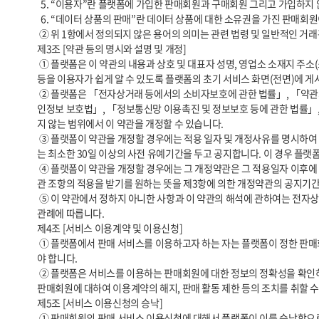
  5. “이용자”란 플랫폼에 가입한 판매회원과 구매회원 그리고 가입하지 않고 플랫폼을 이용하는 자를 통칭합니다.

  6. “데이터 상품의 판매”란 데이터 상품에 대한 소유권을 가진 판매회원이 데이터 상품에 대한 소유권은 그대로 보유하면서 구매회원에게 데이터 상품을 이용할 수 있는 권리를 비독점적으로 부여하는 것을 말합니다.

 ② 위 1항에서 정의되지 않은 용어의 의미는 관련 법령 및 일반적인 거래관행을 따릅니다.

제3조 [약관 등의 명시와 설명 및 개정]

 ① 플랫폼은 이 약관의 내용과 상호 및 대표자 성명, 영업소 소재지 주소(소비자의 불만을 처리할 수 있는 곳의 주소를 포함), 전화번호, 모사전송번호, 전자우편주소, 사업자등록번호, 통신판매업 신고번호, 개인정보 보호책임자 
등을 이용자가 쉽게 알 수 있도록 플랫폼의 초기 서비스 화면(전면)에 게시
 ② 플랫폼은 「전자상거래 등에서의 소비자보호에 관한 법률」, 「약관의 규제에 관한 법률」, 「전자문서 및 전자거래기본법」, 「전자금융거래법」, 「전자서명법」, 「방문판매 등에 관한 법률」, 「소비자기본법」, 「개
인정보 보호법」, 「정보통신망 이용촉진 및 정보보호 등에 관한 법률」,
지 않는 범위에서 이 약관을 개정할 수 있습니다.

 ③ 플랫폼이 약관을 개정할 경우에는 적용 일자 및 개정사유를 명시하여 현행 약관과 함께 플랫폼 초기화면에 그 적용일자 7일 이전부터 적용일자 전일까지 공지합니다. 다만, 이용자에게 불리하게 약관 내용을 변경하는 경우에
는 최소한 30일 이상의 사전 유예기간을 두고 공지합니다. 이 경우 플랫폼
 ④ 플랫폼이 약관을 개정할 경우에는 그 개정약관은 그 적용일자 이후에 체결되는 계약에만 적용되고 그 이전에 이미 체결된 계약에 대해서는 개정 전의 약관조항이 그대로 적용됩니다. 다만 이미 계약을 체결한 이용자가 개정약
관 조항의 적용을 받기를 원하는 뜻을 제3항에 의한 개정약관의 공지기간
 ⑤ 이 약관에서 정하지 아니한 사항과 이 약관의 해석에 관하여는 전자상거래 등에서의 소비자보호에 관한 법률, 약관의 규제 등에 관한 법률, 공정거래위원회가 정하는 전자상거래 등에서의 소비자 보호지침 및 관계법령 또는 상
관례에 따릅니다.

제4조 [서비스 이용계약 및 이용신청]

 ① 플랫폼에서 판매 서비스를 이용하고자 하는 자는 플랫폼이 정한 판매회원 신청 양식에 따라 정보를 기재한 후 이 약관에 동의한다는 의사표시를 함으로써 이용 신청을 해야 합니다. 가입신청 시 필요한 정보는 사실대로 기재해
야 합니다.

 ② 플랫폼은 서비스를 이용하는 판매회원에 대한 정보의 정확성을 확인하기 위해 관련 법령이 허용하는 범위 내에서 증빙자료의 제공을 요청할 수 있습니다. 만일 정당한 사유 없이 증빙자료를 제공하지 않는 경우 플랫폼은 해당 
판매회원에 대하여 이용계약의 해지, 판매 활동 제한 등의 조치를 취할 수
제5조 [서비스 이용신청의 승낙]

 ① 판매회원의 판매 서비스 이용신청에 대해서 플랫폼이 이를 승낙함으로써 성립합니다. 플랫폼은 이용승낙의 의사표시를 해당 서비스 화면에 게시하거나 e-mail 또는 기타 방법으로 통지합니다.
