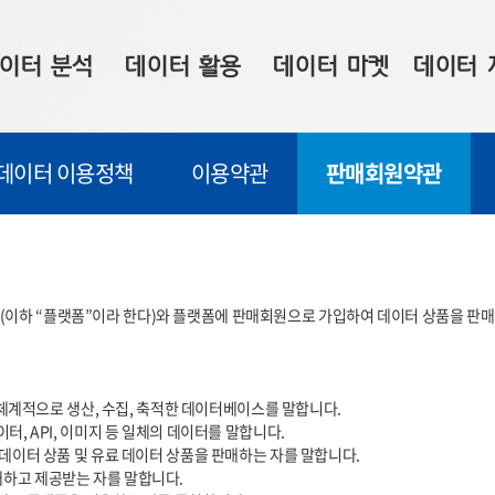
이터 분석
데이터 활용
데이터 마켓
데이터 
시 보드
상황판
데이터 구매
전국 통합맵
데이터 이용정책
이용약관
판매회원약관
수사례
시각화 서비스
맞춤형 의뢰
데이터 현황
프 분석
데이터 활용 서비스
데이터 공모전
지도 기반 
주소 좌표 변환
판매자 신청
시민 공감
이하 “플랫폼”이라 한다)와 플랫폼에 판매회원으로 가입하여 데이터 상품을 판매하
프로파일링
참여 기업 홍보
소상공인36
마켓 이용 안내