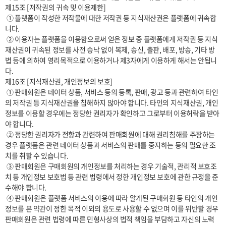
제15조 [저작권의 귀속 및 이용제한]

 ① 플랫폼이 작성한 저작물에 대한 저작권 등 지식재산권은 플랫폼에 귀속합
니다.

 ② 이용자는 플랫폼을 이용함으로써 얻은 정보 중 플랫폼에게 저작권 등 지식
재산권이 귀속된 정보를 사전 승낙 없이 복제, 송신, 출판, 배포, 방송, 기타 방
법 등에 의하여 영리목적으로 이용하거나 제3자에게 이용하게 해서는 안됩니
다.

제16조 [지식재산권, 개인정보의 보호]

 ① 판매회원은 데이터 상품, 서비스 등의 등록, 판매, 광고 등과 관련하여 타인
의 저작권 등 지식재산권을 침해하지 않아야 합니다. 타인의 지식재산권, 개인
정보를 이용할 경우에는 정당한 권리자가 확인하고 그로부터 이용허락을 받아
야 합니다.

 ② 정당한 권리자가 전항과 관련하여 판매회원에 대해 권리침해를 주장하는 
경우 플랫폼은 관련 데이터 상품과 서비스의 판매를 중지하는 등의 필요한 조
치를 취할 수 있습니다.

 ③ 판매회원은 구매회원의 개인정보를 처리하는 경우 기술적, 관리적 보호조
치 등 개인정보 보호법 등 관련 법령에서 정한 개인정보 보호에 관한 규정을 준
수해야 합니다.

 ④ 판매회원은 플랫폼 서비스의 이용에 따라 알게된 구매회원 등 타인의 개인
정보를 본 약관이 정한 목적 이외의 용도로 사용할 수 없으며 이를 위반할 경우 
판매회원은 관련 법령에 따른 민형사상의 법적 책임을 부담하고 자신의 노력