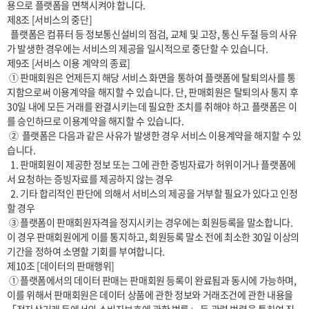
용으로 플랫폼을 면책시켜야 합니다.

제8조 [서비스의 중단]

  플랫폼은 컴퓨터 등 정보통신설비의 점검, 교체 및 고장, 통신 두절 등의 사유
가 발생한 경우에는 서비스의 제공을 일시적으로 중단할 수 있습니다. 

제9조 [서비스 이용 계약의 종료]

 ① 판매회원은 언제든지 해당 서비스 화면을 통하여 플랫폼에 탈퇴의사를 통
지함으로써 이용계약을 해지할 수 있습니다. 단, 판매회원은 탈퇴의사 통지 후 
30일 내에 모든 거래를 완결시키는데 필요한 조치를 취해야 하고 플랫폼은 이
를 승인하므로 이용계약을 해지할 수 있습니다.

 ②  플랫폼은 다음과 같은 사유가 발생한 경우 서비스 이용계약을 해지할 수 있
습니다.

  1. 판매회원이 제공한 정보 또는 그에 관한 증빙자료가 허위이거나 플랫폼에
서 요청하는 증빙자료를 제공하지 않는 경우

  2. 기타 합리적인 판단에 의해서 서비스의 제공을 거부할 필요가 있다고 인정
할 경우

 ③ 플랫폼이 판매회원자격을 정지시키는 경우에는 회원등록을 말소합니다. 
이 경우 판매회원에게 이를 통지하고, 회원등록 말소 전에 최소한 30일 이상의 
기간을 정하여 소명할 기회를 부여합니다.

제10조 [데이터의 판매행위]

 ① 플랫폼에서의 데이터 판매는 판매회원 등록이 완료됨과 동시에 가능하며, 
이를 위해서 판매회원은 데이터 상품에 관한 정보와 거래조건에 관한 내용을 