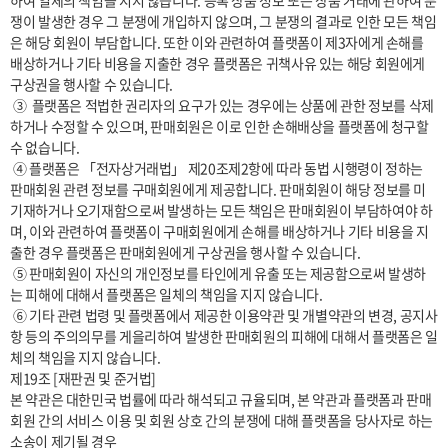
하여 일체의 책임을 지지 않습니다. 등록 상품 정보 또는 상품 거래에 관하여 분
쟁이 발생한 경우 그 분쟁에 개입하지 않으며, 그 분쟁의 결과로 인한 모든 책임
은 해당 회원이 부담합니다. 또한 이와 관련하여 플랫폼이 제3자에게 손해를 
배상하거나 기타 비용을 지출한 경우 플랫폼은 귀책사유 있는 해당 회원에게 
구상권을 행사할 수 있습니다.

 ③  플랫폼은 적법한 권리자의 요구가 있는 경우에는 상품에 관한 정보를 삭제
하거나 수정할 수 있으며, 판매회원은 이로 인한 손해배상을 플랫폼에 청구할 
수 없습니다.

 ④ 플랫폼은 「전자상거래법」 제20조제2항에 따라 동법 시행령이 정하는 
판매회원 관련 정보를 구매회원에게 제공합니다. 판매회원이 해당 정보를 미
기재하거나 오기재함으로써 발생하는 모든 책임은 판매회원이 부담하여야 하
며, 이와 관련하여 플랫폼이 구매회원에게 손해를 배상하거나 기타 비용을 지
출한 경우 플랫폼은 판매회원에게 구상권을 행사할 수 있습니다.

 ⑤ 판매회원이 자신의 개인정보를 타인에게 유출 또는 제공함으로써 발생하
는 피해에 대해서 플랫폼은 일체의 책임을 지지 않습니다.

 ⑥ 기타 관련 법령 및 플랫폼에서 제공한 이용약관 및 개별약관의 변경, 공지사
항 등의 주의의무를 게을리하여 발생한 판매회원의 피해에 대해서 플랫폼은 일
체의 책임을 지지 않습니다.

제19조 [재판권 및 준거법]

본 약관은 대한민국 법률에 따라 해석되고 규율되며, 본 약관과 플랫폼과 판매
회원 간의 서비스 이용 및 회원 상호 간의 분쟁에 대해 플랫폼을 당사자로 하는 
소송이 제기될 경우
