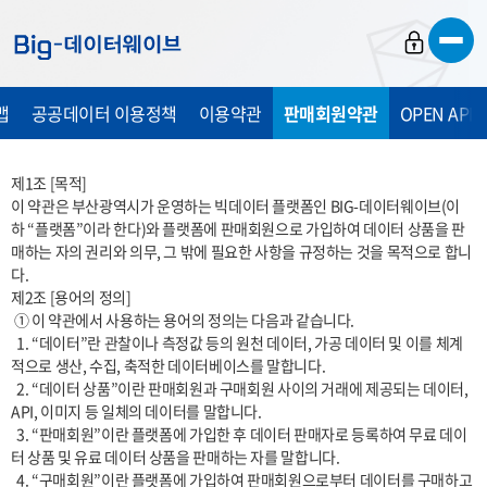
바
바
바
로
로
로
가
가
가
맵
공공데이터 이용정책
이용약관
판매회원약관
OPEN API
기
기
기
제1조 [목적]

이 약관은 부산광역시가 운영하는 빅데이터 플랫폼인 BIG-데이터웨이브(이
하 “플랫폼”이라 한다)와 플랫폼에 판매회원으로 가입하여 데이터 상품을 판
매하는 자의 권리와 의무, 그 밖에 필요한 사항을 규정하는 것을 목적으로 합니
다.

제2조 [용어의 정의]

 ① 이 약관에서 사용하는 용어의 정의는 다음과 같습니다.

  1. “데이터”란 관찰이나 측정값 등의 원천 데이터, 가공 데이터 및 이를 체계
적으로 생산, 수집, 축적한 데이터베이스를 말합니다.

  2. “데이터 상품”이란 판매회원과 구매회원 사이의 거래에 제공되는 데이터, 
API, 이미지 등 일체의 데이터를 말합니다.

  3. “판매회원”이란 플랫폼에 가입한 후 데이터 판매자로 등록하여 무료 데이
터 상품 및 유료 데이터 상품을 판매하는 자를 말합니다.

  4. “구매회원”이란 플랫폼에 가입하여 판매회원으로부터 데이터를 구매하고 