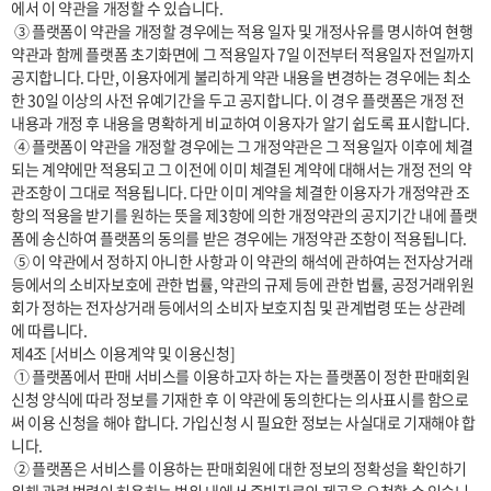
에서 이 약관을 개정할 수 있습니다.

 ③ 플랫폼이 약관을 개정할 경우에는 적용 일자 및 개정사유를 명시하여 현행 
약관과 함께 플랫폼 초기화면에 그 적용일자 7일 이전부터 적용일자 전일까지 
공지합니다. 다만, 이용자에게 불리하게 약관 내용을 변경하는 경우에는 최소
한 30일 이상의 사전 유예기간을 두고 공지합니다. 이 경우 플랫폼은 개정 전 
내용과 개정 후 내용을 명확하게 비교하여 이용자가 알기 쉽도록 표시합니다. 

 ④ 플랫폼이 약관을 개정할 경우에는 그 개정약관은 그 적용일자 이후에 체결
되는 계약에만 적용되고 그 이전에 이미 체결된 계약에 대해서는 개정 전의 약
관조항이 그대로 적용됩니다. 다만 이미 계약을 체결한 이용자가 개정약관 조
항의 적용을 받기를 원하는 뜻을 제3항에 의한 개정약관의 공지기간 내에 플랫
폼에 송신하여 플랫폼의 동의를 받은 경우에는 개정약관 조항이 적용됩니다.

 ⑤ 이 약관에서 정하지 아니한 사항과 이 약관의 해석에 관하여는 전자상거래 
등에서의 소비자보호에 관한 법률, 약관의 규제 등에 관한 법률, 공정거래위원
회가 정하는 전자상거래 등에서의 소비자 보호지침 및 관계법령 또는 상관례
에 따릅니다.

제4조 [서비스 이용계약 및 이용신청]

 ① 플랫폼에서 판매 서비스를 이용하고자 하는 자는 플랫폼이 정한 판매회원 
신청 양식에 따라 정보를 기재한 후 이 약관에 동의한다는 의사표시를 함으로
써 이용 신청을 해야 합니다. 가입신청 시 필요한 정보는 사실대로 기재해야 합
니다.

 ② 플랫폼은 서비스를 이용하는 판매회원에 대한 정보의 정확성을 확인하기 