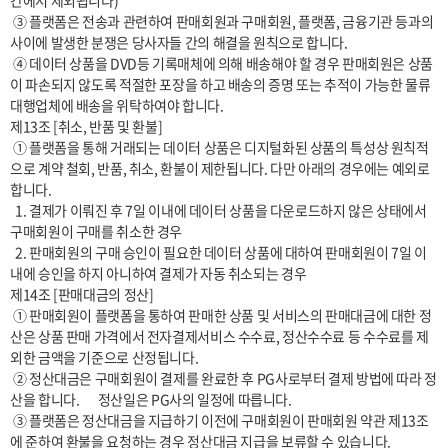
간에서 제외됩니다)

 ③ 플랫폼은 전송과 관련하여 판매회원과 구매회원, 플랫폼, 금융기관 등과의 
사이에 발생한 분쟁은 당사자들 간의 해결을 원칙으로 합니다.

 ④ 데이터 상품을 DVD등 기록매체에 의해 배송해야 할 경우 판매회원은 상품
이 파손되지 않도록 적절한 포장을 하고 배송의 증명 또는 추적이 가능한 물류
대행업체에 배송을 위탁하여야 합니다.

제13조 [취소, 반품 및 환불]

 ① 플랫폼을 통해 거래되는 데이터 상품은 디지털화된 상품의 특성상 원칙적
으로 계약 철회, 반품, 취소, 환불이 제한됩니다. 다만 아래의 경우에는 예외로 
합니다.

  1. 결제가 이뤄진 후 7일 이내에 데이터 상품을 다운로드하지 않은 상태에서 
구매회원이 구매를 취소한 경우

  2. 판매회원의 구매 승인이 필요한 데이터 상품에 대하여 판매회원이 7일 이
내에 승인을 하지 아니하여 결제가 자동 취소되는 경우

제14조 [판매대금의 정산]

 ① 판매회원이 플랫폼을 통하여 판매한 상품 및 서비스의 판매대금에 대한 정
산은 상품 판매 가격에서 전자결제서비스 수수료, 정산수수료 등 수수료를 제
외한 금액을 기준으로 산정됩니다.

 ② 정산대금은 구매회원이 결제를 완료한 후 PG사로부터 결제 방법에 따라 정
산을 합니다.       정산일은 PG사의 일정에 따릅니다.

 ③ 플랫폼은 정산대금을 지급하기 이전에 구매회원이 판매회원 약관 제13조
에 준하여 환불을 요청하는 경우 정산대금 지급을 보류할 수 있습니다.
