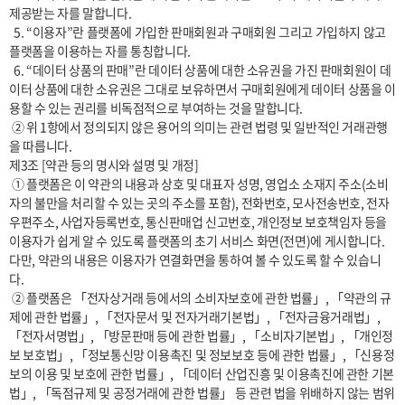
제공받는 자를 말합니다.

  5. “이용자”란 플랫폼에 가입한 판매회원과 구매회원 그리고 가입하지 않고 
플랫폼을 이용하는 자를 통칭합니다.

  6. “데이터 상품의 판매”란 데이터 상품에 대한 소유권을 가진 판매회원이 데
이터 상품에 대한 소유권은 그대로 보유하면서 구매회원에게 데이터 상품을 이
용할 수 있는 권리를 비독점적으로 부여하는 것을 말합니다.

 ② 위 1항에서 정의되지 않은 용어의 의미는 관련 법령 및 일반적인 거래관행
을 따릅니다.

제3조 [약관 등의 명시와 설명 및 개정]

 ① 플랫폼은 이 약관의 내용과 상호 및 대표자 성명, 영업소 소재지 주소(소비
자의 불만을 처리할 수 있는 곳의 주소를 포함), 전화번호, 모사전송번호, 전자
우편주소, 사업자등록번호, 통신판매업 신고번호, 개인정보 보호책임자 등을 
이용자가 쉽게 알 수 있도록 플랫폼의 초기 서비스 화면(전면)에 게시합니다. 
다만, 약관의 내용은 이용자가 연결화면을 통하여 볼 수 있도록 할 수 있습니
다. 

 ② 플랫폼은 「전자상거래 등에서의 소비자보호에 관한 법률」, 「약관의 규
제에 관한 법률」, 「전자문서 및 전자거래기본법」, 「전자금융거래법」, 
「전자서명법」, 「방문판매 등에 관한 법률」, 「소비자기본법」, 「개인정
보 보호법」, 「정보통신망 이용촉진 및 정보보호 등에 관한 법률」, 「신용정
보의 이용 및 보호에 관한 법률」, 「데이터 산업진흥 및 이용촉진에 관한 기본
법」, 「독점규제 및 공정거래에 관한 법률」 등 관련 법을 위배하지 않는 범위