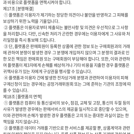
과 비용으로 플랫폼을 면책시켜야 합니다.

제17조 [분쟁해결]

 ① 플랫폼은 이용자가 제기하는 정당한 의견이나 불만을 반영하고 그 피해를 
보상하기 위한 노력을 기울입니다.

 ② 플랫폼은 이용자로부터 제출되는 불만사항 및 의견은 우선적으로 그 사항
을 처리합니다. 다만, 신속한 처리가 곤란한 경우에는 이용자에게 그 사유와 처
리일정을 즉시 통보해 드립니다.

 ③ 단, 플랫폼은 판매회원이 등록한 상품에 관한 정보 또는 구매회원과의 거래
에 관하여 분쟁이 발생한 경우 그 분쟁에 개입하지 않으며 그 분쟁의 결과로 인
한 모든 책임은 판매회원 또는 구매회원이 부담해야 합니다. 또한, 이와 관련하
여 플랫폼이 제3자에게 손해를 배상하거나 기타 비용을 지출한 경우 플랫폼은 
귀책사유가 있는 자에게 구상권을 행사할 수 있습니다.

 ④ 플랫폼과 이용자 간에 발생한 전자상거래 분쟁과 관련하여 이용자의 피해
구제신청이 있는 경우에는 공정거래위원회 또는 그에 준하는 기관의 조정에 따
를 수 있습니다.

제18조 [플랫폼의 면책]

 ① 플랫폼은 컴퓨터 등 통신설비의 보수, 점검, 교체 및 고장, 통신의 두절 등의 
사유가 발생한 경우에는 판매서비스의 제공을 일시적으로 중단할 수 있으며, 
이와 관련하여 손해가 발생한 경우 플랫폼은 고의 또는 중대한 과실이 없는 한 
책임을 지지 않습니다.

 ② 플랫폼은 데이터 거래를 기반으로 한 서비스를 제공할 뿐, 상품계약과 관련