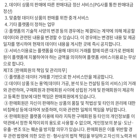
  2. 데이터 상품의 판매에 따른 판매대금 정산 서비스(PG사를 통한 판매대금 
정산)

  3. 맞춤형 데이터 상품의 판매를 위한 중개 서비스

  4. 기타 플랫폼이 정하는 업무

 ② 플랫폼의 기술적 사양의 변경 등의 경우에는 체결되는 계약에 의해 제공할 
데이터와 관련된 내용을 변경할 수 있습니다. 이 경우에는 변경된 내용 및 제공
일자를 명시하여 현재의 데이터 내용을 게시한 곳에 즉시 공지합니다.

 ③ 서비스이용료는 플랫폼을 이용해 데이터 거래를 함에 따른 대가로 판매회
원이 플랫폼에 지불하여야 하는 금액을 의미하며 플랫폼 서비스이용료는 무상
으로 합니다.

제7조 [판매회원의 책임 및 관리의무]

 ① 플랫폼은 데이터 거래를 기반으로 한 서비스만을 제공합니다.

 ② 데이터 상품 또는 용역(데이터 가공, 분석 또는 컨설팅 등의 서비스)의 거래
와 관련하여, 구매회원과 판매회원 사이에 성립된 거래 및 판매회원이 제공하
고 등록한 정보에 대한 책임은 판매회원에게 있습니다.

 ③ 판매회원은 자신이 판매하는 상품의 품질 및 적법성 및 타인의 권리에 대한 
비침해성 등에 대하여 보증하며, 이와 관련한 일체의 책임을 부담합니다.

 ④ 판매회원은 플랫폼 이용에 따라 지득한 구매회원 등 타인의 개인정보를 이 
약관에서 정한 목적이외의 용도로 사용할 수 없으며, 개인정보의 분실·도난·
유출·변조 또는 훼손을 방지할 의무가 있습니다. 판매회원은 이를 위반할 경
우 관련 법령에 의한 모든 민·형사상의 법적 책임을 부담하고 자신의 노력과 비