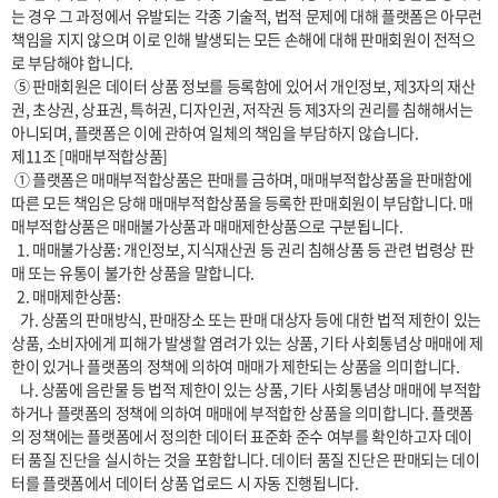
는 경우 그 과정에서 유발되는 각종 기술적, 법적 문제에 대해 플랫폼은 아무런 
책임을 지지 않으며 이로 인해 발생되는 모든 손해에 대해 판매회원이 전적으
로 부담해야 합니다.

 ⑤ 판매회원은 데이터 상품 정보를 등록함에 있어서 개인정보, 제3자의 재산
권, 초상권, 상표권, 특허권, 디자인권, 저작권 등 제3자의 권리를 침해해서는 
아니되며, 플랫폼은 이에 관하여 일체의 책임을 부담하지 않습니다.

제11조 [매매부적합상품]

 ① 플랫폼은 매매부적합상품은 판매를 금하며, 매매부적합상품을 판매함에 
따른 모든 책임은 당해 매매부적합상품을 등록한 판매회원이 부담합니다. 매
매부적합상품은 매매불가상품과 매매제한상품으로 구분됩니다.

  1. 매매불가상품: 개인정보, 지식재산권 등 권리 침해상품 등 관련 법령상 판
매 또는 유통이 불가한 상품을 말합니다.

  2. 매매제한상품:

   가. 상품의 판매방식, 판매장소 또는 판매 대상자 등에 대한 법적 제한이 있는 
상품, 소비자에게 피해가 발생할 염려가 있는 상품, 기타 사회통념상 매매에 제
한이 있거나 플랫폼의 정책에 의하여 매매가 제한되는 상품을 의미합니다.

   나. 상품에 음란물 등 법적 제한이 있는 상품, 기타 사회통념상 매매에 부적합
하거나 플랫폼의 정책에 의하여 매매에 부적합한 상품을 의미합니다. 플랫폼
의 정책에는 플랫폼에서 정의한 데이터 표준화 준수 여부를 확인하고자 데이
터 품질 진단을 실시하는 것을 포함합니다. 데이터 품질 진단은 판매되는 데이
터를 플랫폼에서 데이터 상품 업로드 시 자동 진행됩니다.
