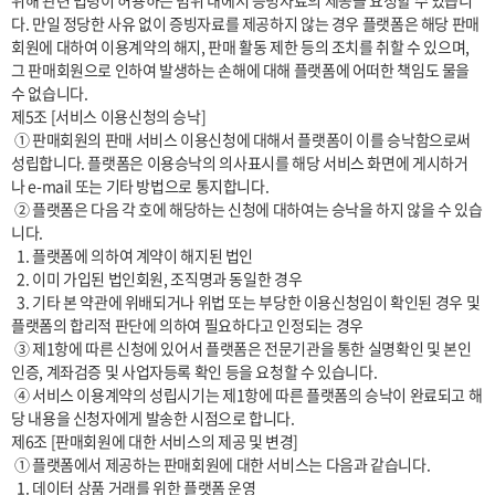
위해 관련 법령이 허용하는 범위 내에서 증빙자료의 제공을 요청할 수 있습니
다. 만일 정당한 사유 없이 증빙자료를 제공하지 않는 경우 플랫폼은 해당 판매
회원에 대하여 이용계약의 해지, 판매 활동 제한 등의 조치를 취할 수 있으며, 
그 판매회원으로 인하여 발생하는 손해에 대해 플랫폼에 어떠한 책임도 물을 
수 없습니다.

제5조 [서비스 이용신청의 승낙]

 ① 판매회원의 판매 서비스 이용신청에 대해서 플랫폼이 이를 승낙함으로써 
성립합니다. 플랫폼은 이용승낙의 의사표시를 해당 서비스 화면에 게시하거
나 e-mail 또는 기타 방법으로 통지합니다.

 ② 플랫폼은 다음 각 호에 해당하는 신청에 대하여는 승낙을 하지 않을 수 있습
니다.

  1. 플랫폼에 의하여 계약이 해지된 법인

  2. 이미 가입된 법인회원, 조직명과 동일한 경우

  3. 기타 본 약관에 위배되거나 위법 또는 부당한 이용신청임이 확인된 경우 및 
플랫폼의 합리적 판단에 의하여 필요하다고 인정되는 경우

 ③ 제1항에 따른 신청에 있어서 플랫폼은 전문기관을 통한 실명확인 및 본인
인증, 계좌검증 및 사업자등록 확인 등을 요청할 수 있습니다.

 ④ 서비스 이용계약의 성립시기는 제1항에 따른 플랫폼의 승낙이 완료되고 해
당 내용을 신청자에게 발송한 시점으로 합니다.

제6조 [판매회원에 대한 서비스의 제공 및 변경]

 ① 플랫폼에서 제공하는 판매회원에 대한 서비스는 다음과 같습니다.

  1. 데이터 상품 거래를 위한 플랫폼 운영
