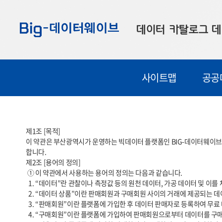
바
바
바
로
로
로
데이터 카탈로그
데
가
가
가
기
기
기
공공데이터
대
사이트맵
공공
부산데이터
우
맞춤형 데이터
셀
연계 데이터
제1조 [목적]

이 약관은 부산광역시가 운영하는 빅데이터 플랫폼인 BIG-데이터웨이브(
데이터 제공 신청
합니다.

제2조 [용어의 정의]

데이터 오류 신고
 ① 이 약관에서 사용하는 용어의 정의는 다음과 같습니다.

  1. “데이터”란 관찰이나 측정값 등의 원천 데이터, 가공 데이터 및 이를 체계적으로 생산, 수집, 축적한 데이터베이스를 말합니다.

  2. “데이터 상품”이란 판매회원과 구매회원 사이의 거래에 제공되는 데이터, API, 이미지 등 일체의 데이터를 말합니다.

  3. “판매회원”이란 플랫폼에 가입한 후 데이터 판매자로 등록하여 무료 데이터 상품 및 유료 데이터 상품을 판매하는 자를 말합니다.

  4. “구매회원”이란 플랫폼에 가입하여 판매회원으로부터 데이터를 구매하고 제공받는 자를 말합니다.
