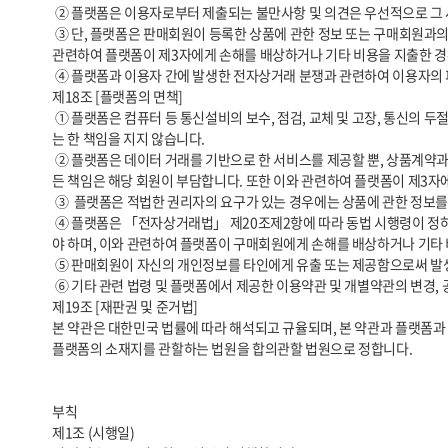
 ② 플랫폼은 이용자로부터 제출되는 불만사항 및 의견은 우선적으로 그 사항을 처리합니다. 다만, 신속한 처리가 곤란한 경우에는 이용자에게 그 사유와 처리일정을 즉시 통보해 드립니다.

 ③ 단, 플랫폼은 판매회원이 등록한 상품에 관한 정보 또는 구매회원과의 거래에 관하여 분쟁이 발생한 경우 그 분쟁에 개입하지 않으며 그 분쟁의 결과로 인한 모든 책임은 판매회원 또는 구매회원이 부담해야 합니다. 또한, 이와 
관련하여 플랫폼이 제3자에게 손해를 배상하거나 기타 비용을 지출한 경우
 ④ 플랫폼과 이용자 간에 발생한 전자상거래 분쟁과 관련하여 이용자의 피해구제신청이 있는 경우에는 공정거래위원회 또는 그에 준하는 기관의 조정에 따를 수 있습니다.

제18조 [플랫폼의 면책]

 ① 플랫폼은 컴퓨터 등 통신설비의 보수, 점검, 교체 및 고장, 통신의 두절 등의 사유가 발생한 경우에는 판매서비스의 제공을 일시적으로 중단할 수 있으며, 이와 관련하여 손해가 발생한 경우 플랫폼은 고의 또는 중대한 과실이 없
는 한 책임을 지지 않습니다.

 ② 플랫폼은 데이터 거래를 기반으로 한 서비스를 제공할 뿐, 상품계약과 관련하여 일체의 책임을 지지 않습니다. 등록 상품 정보 또는 상품 거래에 관하여 분쟁이 발생한 경우 그 분쟁에 개입하지 않으며, 그 분쟁의 결과로 인한 모
든 책임은 해당 회원이 부담합니다. 또한 이와 관련하여 플랫폼이 제3자
 ③  플랫폼은 적법한 권리자의 요구가 있는 경우에는 상품에 관한 정보를 삭제하거나 수정할 수 있으며, 판매회원은 이로 인한 손해배상을 플랫폼에 청구할 수 없습니다.

 ④ 플랫폼은 「전자상거래법」 제20조제2항에 따라 동법 시행령이 정하는 판매회원 관련 정보를 구매회원에게 제공합니다. 판매회원이 해당 정보를 미기재하거나 오기재함으로써 발생하는 모든 책임은 판매회원이 부담하여
야 하며, 이와 관련하여 플랫폼이 구매회원에게 손해를 배상하거나 기타 
 ⑤ 판매회원이 자신의 개인정보를 타인에게 유출 또는 제공함으로써 발생하는 피해에 대해서 플랫폼은 일체의 책임을 지지 않습니다.

 ⑥ 기타 관련 법령 및 플랫폼에서 제공한 이용약관 및 개별약관의 변경, 공지사항 등의 주의의무를 게을리하여 발생한 판매회원의 피해에 대해서 플랫폼은 일체의 책임을 지지 않습니다.

제19조 [재판권 및 준거법]

본 약관은 대한민국 법률에 따라 해석되고 규율되며, 본 약관과 플랫폼과 
플랫폼의 소재지를 관할하는 법원을 합의관할 법원으로 정합니다.

부칙

제1조 (시행일)
