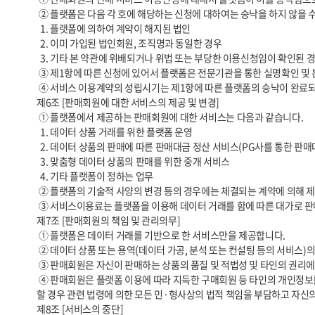
 ② 플랫폼은 다음 각 호에 해당하는 신청에 대하여는 승낙을 하지 않을 수 있습니다.

  1. 플랫폼에 의하여 계약이 해지된 법인

  2. 이미 가입된 법인회원, 조직명과 동일한 경우

  3. 기타 본 약관에 위배되거나 위법 또는 부당한 이용신청임이 확인된 경우 및 플랫폼의 합리적 판단에 의하여 필요하다고 인정되는 경우

 ③ 제1항에 따른 신청에 있어서 플랫폼은 전문기관을 통한 실명확인 및 본인인증, 계좌검증 및 사업자등록 확인 등을 요청할 수 있습니다.

 ④ 서비스 이용계약의 성립시기는 제1항에 따른 플랫폼의 승낙이 완료되고 해당 내용을 신청자에게 발송한 시점으로 합니다.

제6조 [판매회원에 대한 서비스의 제공 및 변경]

 ① 플랫폼에서 제공하는 판매회원에 대한 서비스는 다음과 같습니다.

  1. 데이터 상품 거래를 위한 플랫폼 운영

  2. 데이터 상품의 판매에 따른 판매대금 정산 서비스(PG사를 통한 판매대금 정산)

  3. 맞춤형 데이터 상품의 판매를 위한 중개 서비스

  4. 기타 플랫폼이 정하는 업무

 ② 플랫폼의 기술적 사양의 변경 등의 경우에는 체결되는 계약에 의해 제공할 데이터와 관련된 내용을 변경할 수 있습니다. 이 경우에는 변경된 내용 및 제공일자를 명시하여 현재의 데이터 내용을 게시한 곳에 즉시 공지합니다.

 ③ 서비스이용료는 플랫폼을 이용해 데이터 거래를 함에 따른 대가로 판매회원이 플랫폼에 지불하여야 하는 금액을 의미하며 플랫폼 서비스이용료는 무상으로 합니다.

제7조 [판매회원의 책임 및 관리의무]

 ① 플랫폼은 데이터 거래를 기반으로 한 서비스만을 제공합니다.

 ② 데이터 상품 또는 용역(데이터 가공, 분석 또는 컨설팅 등의 서비스)의 거래와 관련하여, 구매회원과 판매회원 사이에 성립된 거래 및 판매회원이 제공하고 등록한 정보에 대한 책임은 판매회원에게 있습니다.

 ③ 판매회원은 자신이 판매하는 상품의 품질 및 적법성 및 타인의 권리에 대한 비침해성 등에 대하여 보증하며, 이와 관련한 일체의 책임을 부담합니다.

 ④ 판매회원은 플랫폼 이용에 따라 지득한 구매회원 등 타인의 개인정보를 이 약관에서 정한 목적이외의 용도로 사용할 수 없으며, 개인정보의 분실·도난·유출·변조 또는 훼손을 방지할 의무가 있습니다. 판매회원은 이를 위반
할 경우 관련 법령에 의한 모든 민·형사상의 법적 책임을 부담하고 자신
제8조 [서비스의 중단]
