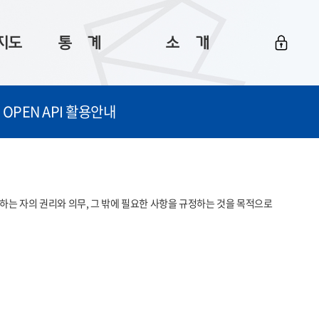
지도
통ㅤ계
소ㅤ개
부산 통계
플랫폼 소개
OPEN API 활용안내
통계로 보는 부산
공지사항
데이터
통계 자료실
Big 월간뉴스
지도
통계 알림
이용 안내
는 자의 권리와 의무, 그 밖에 필요한 사항을 규정하는 것을 목적으로 
5
통계 관련 정보
이용 문의 및 개선 요청