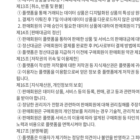
제13조 [취소, 반품 및 환불]

 ① 플랫폼을 통해 거래되는 데이터 상품은 디지털화된 상품의 특성상 원칙적으로 계약 철회, 반품, 취소, 환불이 제한됩니다. 다만 아래의 경우에는 예외로 합니다.

  1. 결제가 이뤄진 후 7일 이내에 데이터 상품을 다운로드하지 않은 상태에서 구매회원이 구매를 취소한 경우

  2. 판매회원의 구매 승인이 필요한 데이터 상품에 대하여 판매회원이 7일 이내에 승인을 하지 아니하여 결제가 자동 취소되는 경우

제14조 [판매대금의 정산]

 ① 판매회원이 플랫폼을 통하여 판매한 상품 및 서비스의 판매대금에 대한 정산은 상품 판매 가격에서 전자결제서비스 수수료, 정산수수료 등 수수료를 제외한 금액을 기준으로 산정됩니다.

 ② 정산대금은 구매회원이 결제를 완료한 후 PG사로부터 결제 방법에 따라 정산을 합니다.       정산일은 PG사의 일정에 따릅니다.

 ③ 플랫폼은 정산대금을 지급하기 이전에 구매회원이 판매회원 약관 제13조에 준하여 환불을 요청하는 경우 정산대금 지급을 보류할 수 있습니다.

제15조 [저작권의 귀속 및 이용제한]

 ① 플랫폼이 작성한 저작물에 대한 저작권 등 지식재산권은 플랫폼에 귀속합니다.

 ② 이용자는 플랫폼을 이용함으로써 얻은 정보 중 플랫폼에게 저작권 등 지식재산권이 귀속된 정보를 사전 승낙 없이 복제, 송신, 출판, 배포, 방송, 기타 방법 등에 의하여 영리목적으로 이용하거나 제3자에게 이용하게 해서는 안
됩니다.

제16조 [지식재산권, 개인정보의 보호]

 ① 판매회원은 데이터 상품, 서비스 등의 등록, 판매, 광고 등과 관련하여 타인의 저작권 등 지식재산권을 침해하지 않아야 합니다. 타인의 지식재산권, 개인정보를 이용할 경우에는 정당한 권리자가 확인하고 그로부터 이용허락
을 받아야 합니다.

 ② 정당한 권리자가 전항과 관련하여 판매회원에 대해 권리침해를 주장하는 경우 플랫폼은 관련 데이터 상품과 서비스의 판매를 중지하는 등의 필요한 조치를 취할 수 있습니다.

 ③ 판매회원은 구매회원의 개인정보를 처리하는 경우 기술적, 관리적 보호조치 등 개인정보 보호법 등 관련 법령에서 정한 개인정보 보호에 관한 규정을 준수해야 합니다.

 ④ 판매회원은 플랫폼 서비스의 이용에 따라 알게된 구매회원 등 타인의 개인정보를 본 약관이 정한 목적 이외의 용도로 사용할 수 없으며 이를 위반할 경우 판매회원은 관련 법령에 따른 민형사상의 법적 책임을 부담하고 자신의 
노력과 비용으로 플랫폼을 면책시켜야 합니다.

제17조 [분쟁해결]

 ① 플랫폼은 이용자가 제기하는 정당한 의견이나 불만을 반영하고 그 피해를 보상하기 위한 노력을 기울입니다.
