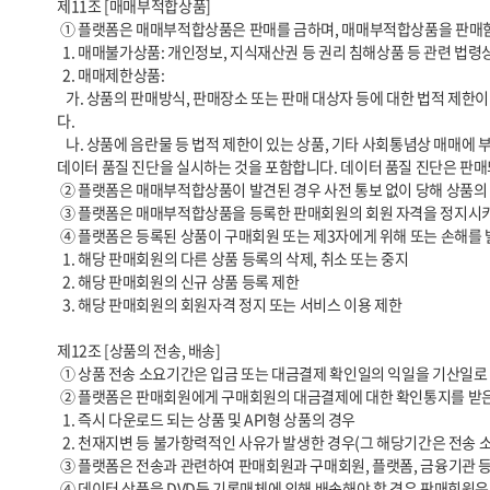
제11조 [매매부적합상품]

 ① 플랫폼은 매매부적합상품은 판매를 금하며, 매매부적합상품을 판매함에 따른 모든 책임은 당해 매매부적합상품을 등록한 판매회원이 부담합니다. 매매부적합상품은 매매불가상품과 매매제한상품으로 구분됩니다.

  1. 매매불가상품: 개인정보, 지식재산권 등 권리 침해상품 등 관련 법령상 판매 또는 유통이 불가한 상품을 말합니다.

  2. 매매제한상품:

   가. 상품의 판매방식, 판매장소 또는 판매 대상자 등에 대한 법적 제한이 있는 상품, 소비자에게 피해가 발생할 염려가 있는 상품, 기타 사회통념상 매매에 제한이 있거나 플랫폼의 정책에 의하여 매매가 제한되는 상품을 의미합니
다.

   나. 상품에 음란물 등 법적 제한이 있는 상품, 기타 사회통념상 매매에 부적합하거나 플랫폼의 정책에 의하여 매매에 부적합한 상품을 의미합니다. 플랫폼의 정책에는 플랫폼에서 정의한 데이터 표준화 준수 여부를 확인하고자 
데이터 품질 진단을 실시하는 것을 포함합니다. 데이터 품질 진단은 판매
 ② 플랫폼은 매매부적합상품이 발견된 경우 사전 통보 없이 당해 상품의 판매를 중지시킬 수 있으며, 당해 상품이 이미 판매된 경우 그 거래를 취소할 수 있습니다.

 ③ 플랫폼은 매매부적합상품을 등록한 판매회원의 회원 자격을 정지시키거나 탈퇴시킬 수 있으며, 매매부적합상품으로 인하여 입은 손해를 당해 판매회원에게 청구할 수 있습니다.

 ④ 플랫폼은 등록된 상품이 구매회원 또는 제3자에게 위해 또는 손해를 발생시키거나 발생시킬 우려가 있다고 인정되는 경우 아래와 같은 조치들을 취할 수 있습니다.

  1. 해당 판매회원의 다른 상품 등록의 삭제, 취소 또는 중지

  2. 해당 판매회원의 신규 상품 등록 제한

  3. 해당 판매회원의 회원자격 정지 또는 서비스 이용 제한

제12조 [상품의 전송, 배송]

 ① 상품 전송 소요기간은 입금 또는 대금결제 확인일의 익일을 기산일로 하여 상품이 구매자에게 전송완료 되기까지의 기간을 말합니다. 

 ② 플랫폼은 판매회원에게 구매회원의 대금결제에 대한 확인통지를 받은 후 3영업일 이내에 전송에 필요한 조치를 취하도록 안내합니다. 다만 아래와 같은 경우에는 예외로 합니다.

  1. 즉시 다운로드 되는 상품 및 API형 상품의 경우

  2. 천재지변 등 불가항력적인 사유가 발생한 경우(그 해당기간은 전송 소요기간에서 제외됩니다)

 ③ 플랫폼은 전송과 관련하여 판매회원과 구매회원, 플랫폼, 금융기관 등과의 사이에 발생한 분쟁은 당사자들 간의 해결을 원칙으로 합니다.

 ④ 데이터 상품을 DVD등 기록매체에 의해 배송해야 할 경우 판매회원은 상품이 파손되지 않도록 적절한 포장을 하고 배송의 증명 또는 추적이 가능한 물류대행업체에 배송을 위탁하여야 합니다.
