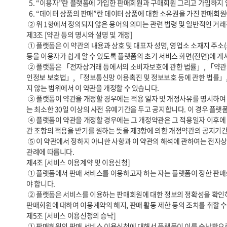
  5. “이용자”란 플랫폼에 가입한 판매회원과 구매회원 그리고 가입하지 않고 플랫폼을 이용하는 자를 통칭합니다.

  6. “데이터 상품의 판매”란 데이터 상품에 대한 소유권을 가진 판매회원이 데이터 상품에 대한 소유권은 그대로 보유하면서 구매회원에게 데이터 상품을 이용할 수 있는 권리를 비독점적으로 부여하는 것을 말합니다.

 ② 위 1항에서 정의되지 않은 용어의 의미는 관련 법령 및 일반적인 거래관행을 따릅니다.

제3조 [약관 등의 명시와 설명 및 개정]

 ① 플랫폼은 이 약관의 내용과 상호 및 대표자 성명, 영업소 소재지 주소(소비자의 불만을 처리할 수 있는 곳의 주소를 포함), 전화번호, 모사전송번호, 전자우편주소, 사업자등록번호, 통신판매업 신고번호, 개인정보 보호책임자 
등을 이용자가 쉽게 알 수 있도록 플랫폼의 초기 서비스 화면(전면)에 게시
 ② 플랫폼은 「전자상거래 등에서의 소비자보호에 관한 법률」, 「약관의 규제에 관한 법률」, 「전자문서 및 전자거래기본법」, 「전자금융거래법」, 「전자서명법」, 「방문판매 등에 관한 법률」, 「소비자기본법」, 「개
인정보 보호법」, 「정보통신망 이용촉진 및 정보보호 등에 관한 법률」,
지 않는 범위에서 이 약관을 개정할 수 있습니다.

 ③ 플랫폼이 약관을 개정할 경우에는 적용 일자 및 개정사유를 명시하여 현행 약관과 함께 플랫폼 초기화면에 그 적용일자 7일 이전부터 적용일자 전일까지 공지합니다. 다만, 이용자에게 불리하게 약관 내용을 변경하는 경우에
는 최소한 30일 이상의 사전 유예기간을 두고 공지합니다. 이 경우 플랫폼
 ④ 플랫폼이 약관을 개정할 경우에는 그 개정약관은 그 적용일자 이후에 체결되는 계약에만 적용되고 그 이전에 이미 체결된 계약에 대해서는 개정 전의 약관조항이 그대로 적용됩니다. 다만 이미 계약을 체결한 이용자가 개정약
관 조항의 적용을 받기를 원하는 뜻을 제3항에 의한 개정약관의 공지기간
 ⑤ 이 약관에서 정하지 아니한 사항과 이 약관의 해석에 관하여는 전자상거래 등에서의 소비자보호에 관한 법률, 약관의 규제 등에 관한 법률, 공정거래위원회가 정하는 전자상거래 등에서의 소비자 보호지침 및 관계법령 또는 상
관례에 따릅니다.

제4조 [서비스 이용계약 및 이용신청]

 ① 플랫폼에서 판매 서비스를 이용하고자 하는 자는 플랫폼이 정한 판매회원 신청 양식에 따라 정보를 기재한 후 이 약관에 동의한다는 의사표시를 함으로써 이용 신청을 해야 합니다. 가입신청 시 필요한 정보는 사실대로 기재해
야 합니다.

 ② 플랫폼은 서비스를 이용하는 판매회원에 대한 정보의 정확성을 확인하기 위해 관련 법령이 허용하는 범위 내에서 증빙자료의 제공을 요청할 수 있습니다. 만일 정당한 사유 없이 증빙자료를 제공하지 않는 경우 플랫폼은 해당 
판매회원에 대하여 이용계약의 해지, 판매 활동 제한 등의 조치를 취할 수
제5조 [서비스 이용신청의 승낙]

 ① 판매회원의 판매 서비스 이용신청에 대해서 플랫폼이 이를 승낙함으로써 성립합니다. 플랫폼은 이용승낙의 의사표시를 해당 서비스 화면에 게시하거나 e-mail 또는 기타 방법으로 통지합니다.
