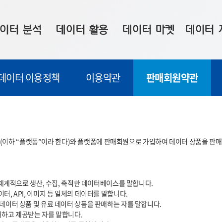
이터 분석
데이터 활용
데이터 마켓
데이터 
시 보드
상황판
데이터 구매
전국 통합맵
데이터 이용정책
이용약관
판매회원약관
수사례
시각화 서비스
맞춤형 의뢰
데이터 현황
프 분석
데이터 활용 서비스
데이터 공모전
지도 기반 
주소 좌표 변환
판매자 신청
시민 공감
이하 “플랫폼”이라 한다)와 플랫폼에 판매회원으로 가입하여 데이터 상품을 판매하
프로파일링
참여 기업 홍보
소상공인36
마켓 이용 안내