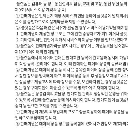
  플랫폼은 컴퓨터 등 정보통신설비의 점검, 교체 및 고장, 통신 두절 등의 사유가 발생한 경우에는 서비스의 제공을 일시적으로 중단할 수 있습니다. 

제9조 [서비스 이용 계약의 종료]

 ① 판매회원은 언제든지 해당 서비스 화면을 통하여 플랫폼에 탈퇴의사를 통지함으로써 이용계약을 해지할 수 있습니다. 단, 판매회원은 탈퇴의사 통지 후 30일 내에 모든 거래를 완결시키는데 필요한 조치를 취해야 하고 플랫폼
은 이를 승인하므로 이용계약을 해지할 수 있습니다.

 ②  플랫폼은 다음과 같은 사유가 발생한 경우 서비스 이용계약을 해지할 수 있습니다.

  1. 판매회원이 제공한 정보 또는 그에 관한 증빙자료가 허위이거나 플랫폼에서 요청하는 증빙자료를 제공하지 않는 경우

  2. 기타 합리적인 판단에 의해서 서비스의 제공을 거부할 필요가 있다고 인정할 경우

 ③ 플랫폼이 판매회원자격을 정지시키는 경우에는 회원등록을 말소합니다. 이 경우 판매회원에게 이를 통지하고, 회원등록 말소 전에 최소한 30일 이상의 기간을 정하여 소명할 기회를 부여합니다.

제10조 [데이터의 판매행위]

 ① 플랫폼에서의 데이터 판매는 판매회원 등록이 완료됨과 동시에 가능하며, 이를 위해서 판매회원은 데이터 상품에 관한 정보와 거래조건에 관한 내용을 「전자상거래 등에서의 소비자보호에 관한 법률」 등 관련 법령을 통하
여 직접 등록, 관리해야 합니다. 이 때 판매하는 데이터 상품의 종류와 
 ② 판매회원은 데이터 상품 등록 시 1) 품목별 데이터 상품 등에 관한 정보, 2) 거래조건에 관한 정보 등은 입력 당시 「전자상거래 등에서의 상품 등의 정보제공에 관한 고시」(공정거래위원회 고시, 이하 ‘상품정보 제공고시’)에
서 정한 정보를 입력해야 하고, 데이터 상품 등록 후 상품정보 제공고시가
된 상품정보 제공고시에 따라 정보를 수정, 보완하지 않는 경우 플랫폼은 
있는 경우 구매회원이 이를 알 수 있도록 명확하게 기재해야 합니다.

 ③ 플랫폼은 상품검색의 효율성, 판매회원 관리의 정상적인 운영을 위하여, 판매회원에 대한 사전통지로써 “판매조직 1개사 당 데이터 상품 등록 건수를 제한할 수 있습니다. 구체적인 제한시기, 내용, 방법 등은 “판매회원”이 알 
수 있도록 사전에 플랫폼을 통해 게시하여야 합니다. 판매회원이 플랫폼의 
중지 등 필요한 조치를 취할 수 있습니다.

 ④ 판매회원이 제3의 외부업체의 프로그램을 이용하여 데이터 상품을 등록하는 경우 그 과정에서 유발되는 각종 기술적, 법적 문제에 대해 플랫폼은 아무런 책임을 지지 않으며 이로 인해 발생되는 모든 손해에 대해 판매회원이 
전적으로 부담해야 합니다.

 ⑤ 판매회원은 데이터 상품 정보를 등록함에 있어서 개인정보, 제3자의 재산권, 초상권, 상표권, 특허권, 디자인권, 저작권 등 제3자의 권리를 침해해서는 아니되며, 플랫폼은 이에 관하여 일체의 책임을 부담하지 않습니다.
