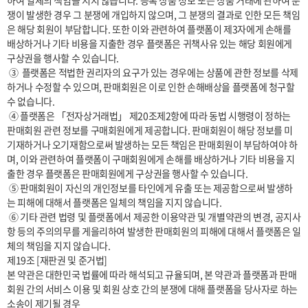
하여 일체의 책임을 지지 않습니다. 등록 상품 정보 또는 상품 거래에 관하여 분
쟁이 발생한 경우 그 분쟁에 개입하지 않으며, 그 분쟁의 결과로 인한 모든 책임
은 해당 회원이 부담합니다. 또한 이와 관련하여 플랫폼이 제3자에게 손해를 
배상하거나 기타 비용을 지출한 경우 플랫폼은 귀책사유 있는 해당 회원에게 
구상권을 행사할 수 있습니다.

 ③  플랫폼은 적법한 권리자의 요구가 있는 경우에는 상품에 관한 정보를 삭제
하거나 수정할 수 있으며, 판매회원은 이로 인한 손해배상을 플랫폼에 청구할 
수 없습니다.

 ④ 플랫폼은 「전자상거래법」 제20조제2항에 따라 동법 시행령이 정하는 
판매회원 관련 정보를 구매회원에게 제공합니다. 판매회원이 해당 정보를 미
기재하거나 오기재함으로써 발생하는 모든 책임은 판매회원이 부담하여야 하
며, 이와 관련하여 플랫폼이 구매회원에게 손해를 배상하거나 기타 비용을 지
출한 경우 플랫폼은 판매회원에게 구상권을 행사할 수 있습니다.

 ⑤ 판매회원이 자신의 개인정보를 타인에게 유출 또는 제공함으로써 발생하
는 피해에 대해서 플랫폼은 일체의 책임을 지지 않습니다.

 ⑥ 기타 관련 법령 및 플랫폼에서 제공한 이용약관 및 개별약관의 변경, 공지사
항 등의 주의의무를 게을리하여 발생한 판매회원의 피해에 대해서 플랫폼은 일
체의 책임을 지지 않습니다.

제19조 [재판권 및 준거법]

본 약관은 대한민국 법률에 따라 해석되고 규율되며, 본 약관과 플랫폼과 판매
회원 간의 서비스 이용 및 회원 상호 간의 분쟁에 대해 플랫폼을 당사자로 하는 
소송이 제기될 경우
