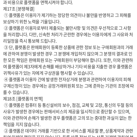
과 비용으로 플랫폼을 면책시켜야 합니다.

제17조 [분쟁해결]

 ① 플랫폼은 이용자가 제기하는 정당한 의견이나 불만을 반영하고 그 피해를 
보상하기 위한 노력을 기울입니다.

 ② 플랫폼은 이용자로부터 제출되는 불만사항 및 의견은 우선적으로 그 사항
을 처리합니다. 다만, 신속한 처리가 곤란한 경우에는 이용자에게 그 사유와 처
리일정을 즉시 통보해 드립니다.

 ③ 단, 플랫폼은 판매회원이 등록한 상품에 관한 정보 또는 구매회원과의 거래
에 관하여 분쟁이 발생한 경우 그 분쟁에 개입하지 않으며 그 분쟁의 결과로 인
한 모든 책임은 판매회원 또는 구매회원이 부담해야 합니다. 또한, 이와 관련하
여 플랫폼이 제3자에게 손해를 배상하거나 기타 비용을 지출한 경우 플랫폼은 
귀책사유가 있는 자에게 구상권을 행사할 수 있습니다.

 ④ 플랫폼과 이용자 간에 발생한 전자상거래 분쟁과 관련하여 이용자의 피해
구제신청이 있는 경우에는 공정거래위원회 또는 그에 준하는 기관의 조정에 따
를 수 있습니다.

제18조 [플랫폼의 면책]

 ① 플랫폼은 컴퓨터 등 통신설비의 보수, 점검, 교체 및 고장, 통신의 두절 등의 
사유가 발생한 경우에는 판매서비스의 제공을 일시적으로 중단할 수 있으며, 
이와 관련하여 손해가 발생한 경우 플랫폼은 고의 또는 중대한 과실이 없는 한 
책임을 지지 않습니다.

 ② 플랫폼은 데이터 거래를 기반으로 한 서비스를 제공할 뿐, 상품계약과 관련