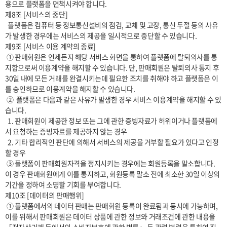
용으로 플랫폼을 면책시켜야 합니다.

제8조 [서비스의 중단]

  플랫폼은 컴퓨터 등 정보통신설비의 점검, 교체 및 고장, 통신 두절 등의 사유
가 발생한 경우에는 서비스의 제공을 일시적으로 중단할 수 있습니다. 

제9조 [서비스 이용 계약의 종료]

 ① 판매회원은 언제든지 해당 서비스 화면을 통하여 플랫폼에 탈퇴의사를 통
지함으로써 이용계약을 해지할 수 있습니다. 단, 판매회원은 탈퇴의사 통지 후 
30일 내에 모든 거래를 완결시키는데 필요한 조치를 취해야 하고 플랫폼은 이
를 승인하므로 이용계약을 해지할 수 있습니다.

 ②  플랫폼은 다음과 같은 사유가 발생한 경우 서비스 이용계약을 해지할 수 있
습니다.

  1. 판매회원이 제공한 정보 또는 그에 관한 증빙자료가 허위이거나 플랫폼에
서 요청하는 증빙자료를 제공하지 않는 경우

  2. 기타 합리적인 판단에 의해서 서비스의 제공을 거부할 필요가 있다고 인정
할 경우

 ③ 플랫폼이 판매회원자격을 정지시키는 경우에는 회원등록을 말소합니다. 
이 경우 판매회원에게 이를 통지하고, 회원등록 말소 전에 최소한 30일 이상의 
기간을 정하여 소명할 기회를 부여합니다.

제10조 [데이터의 판매행위]

 ① 플랫폼에서의 데이터 판매는 판매회원 등록이 완료됨과 동시에 가능하며, 
이를 위해서 판매회원은 데이터 상품에 관한 정보와 거래조건에 관한 내용을 