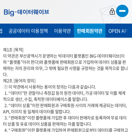
바
바
바
로
로
로
가
가
가
맵
공공데이터 이용정책
이용약관
판매회원약관
OPEN API
기
기
기
제1조 [목적]

이 약관은 부산광역시가 운영하는 빅데이터 플랫폼인 BIG-데이터웨이브(이
하 “플랫폼”이라 한다)와 플랫폼에 판매회원으로 가입하여 데이터 상품을 판
매하는 자의 권리와 의무, 그 밖에 필요한 사항을 규정하는 것을 목적으로 합니
다.

제2조 [용어의 정의]

 ① 이 약관에서 사용하는 용어의 정의는 다음과 같습니다.

  1. “데이터”란 관찰이나 측정값 등의 원천 데이터, 가공 데이터 및 이를 체계
적으로 생산, 수집, 축적한 데이터베이스를 말합니다.

  2. “데이터 상품”이란 판매회원과 구매회원 사이의 거래에 제공되는 데이터, 
API, 이미지 등 일체의 데이터를 말합니다.

  3. “판매회원”이란 플랫폼에 가입한 후 데이터 판매자로 등록하여 무료 데이
터 상품 및 유료 데이터 상품을 판매하는 자를 말합니다.

  4. “구매회원”이란 플랫폼에 가입하여 판매회원으로부터 데이터를 구매하고 