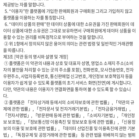
제공받는 자를 말합니다.

  5. “이용자”란 플랫폼에 가입한 판매회원과 구매회원 그리고 가입하지 않고 
플랫폼을 이용하는 자를 통칭합니다.

  6. “데이터 상품의 판매”란 데이터 상품에 대한 소유권을 가진 판매회원이 데
이터 상품에 대한 소유권은 그대로 보유하면서 구매회원에게 데이터 상품을 이
용할 수 있는 권리를 비독점적으로 부여하는 것을 말합니다.

 ② 위 1항에서 정의되지 않은 용어의 의미는 관련 법령 및 일반적인 거래관행
을 따릅니다.

제3조 [약관 등의 명시와 설명 및 개정]

 ① 플랫폼은 이 약관의 내용과 상호 및 대표자 성명, 영업소 소재지 주소(소비
자의 불만을 처리할 수 있는 곳의 주소를 포함), 전화번호, 모사전송번호, 전자
우편주소, 사업자등록번호, 통신판매업 신고번호, 개인정보 보호책임자 등을 
이용자가 쉽게 알 수 있도록 플랫폼의 초기 서비스 화면(전면)에 게시합니다. 
다만, 약관의 내용은 이용자가 연결화면을 통하여 볼 수 있도록 할 수 있습니
다. 

 ② 플랫폼은 「전자상거래 등에서의 소비자보호에 관한 법률」, 「약관의 규
제에 관한 법률」, 「전자문서 및 전자거래기본법」, 「전자금융거래법」, 
「전자서명법」, 「방문판매 등에 관한 법률」, 「소비자기본법」, 「개인정
보 보호법」, 「정보통신망 이용촉진 및 정보보호 등에 관한 법률」, 「신용정
보의 이용 및 보호에 관한 법률」, 「데이터 산업진흥 및 이용촉진에 관한 기본
법」, 「독점규제 및 공정거래에 관한 법률」 등 관련 법을 위배하지 않는 범위