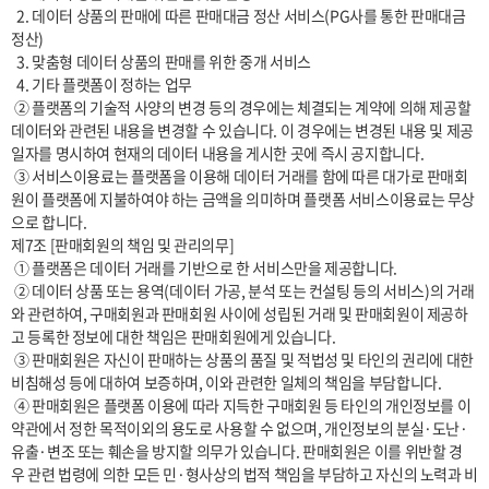
  2. 데이터 상품의 판매에 따른 판매대금 정산 서비스(PG사를 통한 판매대금 
정산)

  3. 맞춤형 데이터 상품의 판매를 위한 중개 서비스

  4. 기타 플랫폼이 정하는 업무

 ② 플랫폼의 기술적 사양의 변경 등의 경우에는 체결되는 계약에 의해 제공할 
데이터와 관련된 내용을 변경할 수 있습니다. 이 경우에는 변경된 내용 및 제공
일자를 명시하여 현재의 데이터 내용을 게시한 곳에 즉시 공지합니다.

 ③ 서비스이용료는 플랫폼을 이용해 데이터 거래를 함에 따른 대가로 판매회
원이 플랫폼에 지불하여야 하는 금액을 의미하며 플랫폼 서비스이용료는 무상
으로 합니다.

제7조 [판매회원의 책임 및 관리의무]

 ① 플랫폼은 데이터 거래를 기반으로 한 서비스만을 제공합니다.

 ② 데이터 상품 또는 용역(데이터 가공, 분석 또는 컨설팅 등의 서비스)의 거래
와 관련하여, 구매회원과 판매회원 사이에 성립된 거래 및 판매회원이 제공하
고 등록한 정보에 대한 책임은 판매회원에게 있습니다.

 ③ 판매회원은 자신이 판매하는 상품의 품질 및 적법성 및 타인의 권리에 대한 
비침해성 등에 대하여 보증하며, 이와 관련한 일체의 책임을 부담합니다.

 ④ 판매회원은 플랫폼 이용에 따라 지득한 구매회원 등 타인의 개인정보를 이 
약관에서 정한 목적이외의 용도로 사용할 수 없으며, 개인정보의 분실·도난·
유출·변조 또는 훼손을 방지할 의무가 있습니다. 판매회원은 이를 위반할 경
우 관련 법령에 의한 모든 민·형사상의 법적 책임을 부담하고 자신의 노력과 비