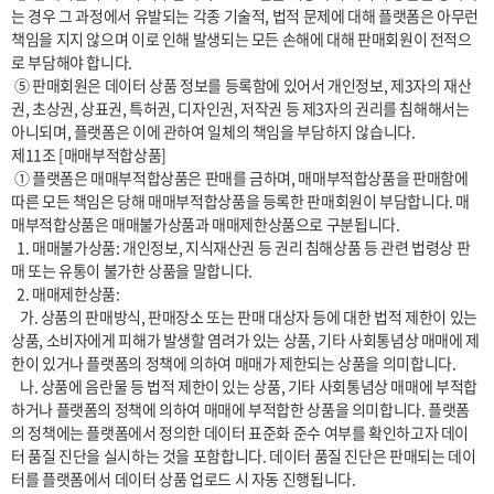
는 경우 그 과정에서 유발되는 각종 기술적, 법적 문제에 대해 플랫폼은 아무런 
책임을 지지 않으며 이로 인해 발생되는 모든 손해에 대해 판매회원이 전적으
로 부담해야 합니다.

 ⑤ 판매회원은 데이터 상품 정보를 등록함에 있어서 개인정보, 제3자의 재산
권, 초상권, 상표권, 특허권, 디자인권, 저작권 등 제3자의 권리를 침해해서는 
아니되며, 플랫폼은 이에 관하여 일체의 책임을 부담하지 않습니다.

제11조 [매매부적합상품]

 ① 플랫폼은 매매부적합상품은 판매를 금하며, 매매부적합상품을 판매함에 
따른 모든 책임은 당해 매매부적합상품을 등록한 판매회원이 부담합니다. 매
매부적합상품은 매매불가상품과 매매제한상품으로 구분됩니다.

  1. 매매불가상품: 개인정보, 지식재산권 등 권리 침해상품 등 관련 법령상 판
매 또는 유통이 불가한 상품을 말합니다.

  2. 매매제한상품:

   가. 상품의 판매방식, 판매장소 또는 판매 대상자 등에 대한 법적 제한이 있는 
상품, 소비자에게 피해가 발생할 염려가 있는 상품, 기타 사회통념상 매매에 제
한이 있거나 플랫폼의 정책에 의하여 매매가 제한되는 상품을 의미합니다.

   나. 상품에 음란물 등 법적 제한이 있는 상품, 기타 사회통념상 매매에 부적합
하거나 플랫폼의 정책에 의하여 매매에 부적합한 상품을 의미합니다. 플랫폼
의 정책에는 플랫폼에서 정의한 데이터 표준화 준수 여부를 확인하고자 데이
터 품질 진단을 실시하는 것을 포함합니다. 데이터 품질 진단은 판매되는 데이
터를 플랫폼에서 데이터 상품 업로드 시 자동 진행됩니다.
