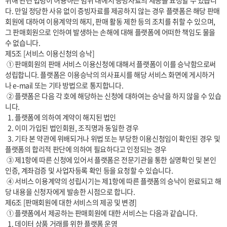
위해 관련 법령이 허용하는 범위 내에서 증빙자료의 제공을 요청할 수 있습니
다. 만일 정당한 사유 없이 증빙자료를 제공하지 않는 경우 플랫폼은 해당 판매
회원에 대하여 이용계약의 해지, 판매 활동 제한 등의 조치를 취할 수 있으며, 
그 판매회원으로 인하여 발생하는 손해에 대해 플랫폼에 어떠한 책임도 물을 
수 없습니다.

제5조 [서비스 이용신청의 승낙]

 ① 판매회원의 판매 서비스 이용신청에 대해서 플랫폼이 이를 승낙함으로써 
성립합니다. 플랫폼은 이용승낙의 의사표시를 해당 서비스 화면에 게시하거
나 e-mail 또는 기타 방법으로 통지합니다.

 ② 플랫폼은 다음 각 호에 해당하는 신청에 대하여는 승낙을 하지 않을 수 있습
니다.

  1. 플랫폼에 의하여 계약이 해지된 법인

  2. 이미 가입된 법인회원, 조직명과 동일한 경우

  3. 기타 본 약관에 위배되거나 위법 또는 부당한 이용신청임이 확인된 경우 및 
플랫폼의 합리적 판단에 의하여 필요하다고 인정되는 경우

 ③ 제1항에 따른 신청에 있어서 플랫폼은 전문기관을 통한 실명확인 및 본인
인증, 계좌검증 및 사업자등록 확인 등을 요청할 수 있습니다.

 ④ 서비스 이용계약의 성립시기는 제1항에 따른 플랫폼의 승낙이 완료되고 해
당 내용을 신청자에게 발송한 시점으로 합니다.

제6조 [판매회원에 대한 서비스의 제공 및 변경]

 ① 플랫폼에서 제공하는 판매회원에 대한 서비스는 다음과 같습니다.

  1. 데이터 상품 거래를 위한 플랫폼 운영
