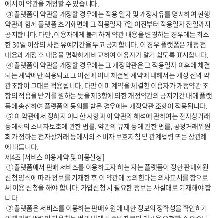
에서 이 약관을 개정할 수 있습니다.

 ③ 플랫폼이 약관을 개정할 경우에는 적용 일자 및 개정사유를 명시하여 현행 
약관과 함께 플랫폼 초기화면에 그 적용일자 7일 이전부터 적용일자 전일까지 
공지합니다. 다만, 이용자에게 불리하게 약관 내용을 변경하는 경우에는 최소
한 30일 이상의 사전 유예기간을 두고 공지합니다. 이 경우 플랫폼은 개정 전 
내용과 개정 후 내용을 명확하게 비교하여 이용자가 알기 쉽도록 표시합니다. 

 ④ 플랫폼이 약관을 개정할 경우에는 그 개정약관은 그 적용일자 이후에 체결
되는 계약에만 적용되고 그 이전에 이미 체결된 계약에 대해서는 개정 전의 약
관조항이 그대로 적용됩니다. 다만 이미 계약을 체결한 이용자가 개정약관 조
항의 적용을 받기를 원하는 뜻을 제3항에 의한 개정약관의 공지기간 내에 플랫
폼에 송신하여 플랫폼의 동의를 받은 경우에는 개정약관 조항이 적용됩니다.

 ⑤ 이 약관에서 정하지 아니한 사항과 이 약관의 해석에 관하여는 전자상거래 
등에서의 소비자보호에 관한 법률, 약관의 규제 등에 관한 법률, 공정거래위원
회가 정하는 전자상거래 등에서의 소비자 보호지침 및 관계법령 또는 상관례
에 따릅니다.

제4조 [서비스 이용계약 및 이용신청]

 ① 플랫폼에서 판매 서비스를 이용하고자 하는 자는 플랫폼이 정한 판매회원 
신청 양식에 따라 정보를 기재한 후 이 약관에 동의한다는 의사표시를 함으로
써 이용 신청을 해야 합니다. 가입신청 시 필요한 정보는 사실대로 기재해야 합
니다.

 ② 플랫폼은 서비스를 이용하는 판매회원에 대한 정보의 정확성을 확인하기 