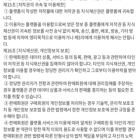
제15조 [저작권의 귀속 및 이용제한]

 ① 플랫폼이 작성한 저작물에 대한 저작권 등 지식재산권은 플랫폼에 귀속합
니다.

 ② 이용자는 플랫폼을 이용함으로써 얻은 정보 중 플랫폼에게 저작권 등 지식
재산권이 귀속된 정보를 사전 승낙 없이 복제, 송신, 출판, 배포, 방송, 기타 방
법 등에 의하여 영리목적으로 이용하거나 제3자에게 이용하게 해서는 안됩니
다.

제16조 [지식재산권, 개인정보의 보호]

 ① 판매회원은 데이터 상품, 서비스 등의 등록, 판매, 광고 등과 관련하여 타인
의 저작권 등 지식재산권을 침해하지 않아야 합니다. 타인의 지식재산권, 개인
정보를 이용할 경우에는 정당한 권리자가 확인하고 그로부터 이용허락을 받아
야 합니다.

 ② 정당한 권리자가 전항과 관련하여 판매회원에 대해 권리침해를 주장하는 
경우 플랫폼은 관련 데이터 상품과 서비스의 판매를 중지하는 등의 필요한 조
치를 취할 수 있습니다.

 ③ 판매회원은 구매회원의 개인정보를 처리하는 경우 기술적, 관리적 보호조
치 등 개인정보 보호법 등 관련 법령에서 정한 개인정보 보호에 관한 규정을 준
수해야 합니다.

 ④ 판매회원은 플랫폼 서비스의 이용에 따라 알게된 구매회원 등 타인의 개인
정보를 본 약관이 정한 목적 이외의 용도로 사용할 수 없으며 이를 위반할 경우 
판매회원은 관련 법령에 따른 민형사상의 법적 책임을 부담하고 자신의 노력