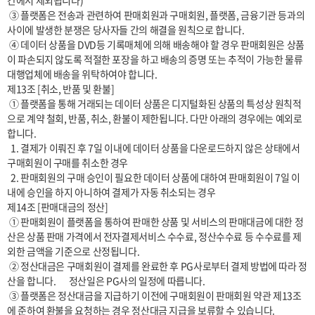
간에서 제외됩니다)

 ③ 플랫폼은 전송과 관련하여 판매회원과 구매회원, 플랫폼, 금융기관 등과의 
사이에 발생한 분쟁은 당사자들 간의 해결을 원칙으로 합니다.

 ④ 데이터 상품을 DVD등 기록매체에 의해 배송해야 할 경우 판매회원은 상품
이 파손되지 않도록 적절한 포장을 하고 배송의 증명 또는 추적이 가능한 물류
대행업체에 배송을 위탁하여야 합니다.

제13조 [취소, 반품 및 환불]

 ① 플랫폼을 통해 거래되는 데이터 상품은 디지털화된 상품의 특성상 원칙적
으로 계약 철회, 반품, 취소, 환불이 제한됩니다. 다만 아래의 경우에는 예외로 
합니다.

  1. 결제가 이뤄진 후 7일 이내에 데이터 상품을 다운로드하지 않은 상태에서 
구매회원이 구매를 취소한 경우

  2. 판매회원의 구매 승인이 필요한 데이터 상품에 대하여 판매회원이 7일 이
내에 승인을 하지 아니하여 결제가 자동 취소되는 경우

제14조 [판매대금의 정산]

 ① 판매회원이 플랫폼을 통하여 판매한 상품 및 서비스의 판매대금에 대한 정
산은 상품 판매 가격에서 전자결제서비스 수수료, 정산수수료 등 수수료를 제
외한 금액을 기준으로 산정됩니다.

 ② 정산대금은 구매회원이 결제를 완료한 후 PG사로부터 결제 방법에 따라 정
산을 합니다.       정산일은 PG사의 일정에 따릅니다.

 ③ 플랫폼은 정산대금을 지급하기 이전에 구매회원이 판매회원 약관 제13조
에 준하여 환불을 요청하는 경우 정산대금 지급을 보류할 수 있습니다.
