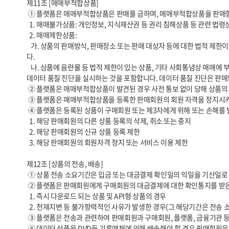
제11조 [매매부적합상품]

 ① 플랫폼은 매매부적합상품은 판매를 금하며, 매매부적합상품을 판매함에 따른 모든 책임은 당해 매매부적합상품을 등록한 판매회원이 부담합니다. 매매부적합상품은 매매불가상품과 매매제한상품으로 구분됩니다.

  1. 매매불가상품: 개인정보, 지식재산권 등 권리 침해상품 등 관련 법령상 판매 또는 유통이 불가한 상품을 말합니다.

  2. 매매제한상품:

   가. 상품의 판매방식, 판매장소 또는 판매 대상자 등에 대한 법적 제한이 있는 상품, 소비자에게 피해가 발생할 염려가 있는 상품, 기타 사회통념상 매매에 제한이 있거나 플랫폼의 정책에 의하여 매매가 제한되는 상품을 의미합니
다.

   나. 상품에 음란물 등 법적 제한이 있는 상품, 기타 사회통념상 매매에 부적합하거나 플랫폼의 정책에 의하여 매매에 부적합한 상품을 의미합니다. 플랫폼의 정책에는 플랫폼에서 정의한 데이터 표준화 준수 여부를 확인하고자 
데이터 품질 진단을 실시하는 것을 포함합니다. 데이터 품질 진단은 판매
 ② 플랫폼은 매매부적합상품이 발견된 경우 사전 통보 없이 당해 상품의 판매를 중지시킬 수 있으며, 당해 상품이 이미 판매된 경우 그 거래를 취소할 수 있습니다.

 ③ 플랫폼은 매매부적합상품을 등록한 판매회원의 회원 자격을 정지시키거나 탈퇴시킬 수 있으며, 매매부적합상품으로 인하여 입은 손해를 당해 판매회원에게 청구할 수 있습니다.

 ④ 플랫폼은 등록된 상품이 구매회원 또는 제3자에게 위해 또는 손해를 발생시키거나 발생시킬 우려가 있다고 인정되는 경우 아래와 같은 조치들을 취할 수 있습니다.

  1. 해당 판매회원의 다른 상품 등록의 삭제, 취소 또는 중지

  2. 해당 판매회원의 신규 상품 등록 제한

  3. 해당 판매회원의 회원자격 정지 또는 서비스 이용 제한

제12조 [상품의 전송, 배송]

 ① 상품 전송 소요기간은 입금 또는 대금결제 확인일의 익일을 기산일로 하여 상품이 구매자에게 전송완료 되기까지의 기간을 말합니다. 

 ② 플랫폼은 판매회원에게 구매회원의 대금결제에 대한 확인통지를 받은 후 3영업일 이내에 전송에 필요한 조치를 취하도록 안내합니다. 다만 아래와 같은 경우에는 예외로 합니다.

  1. 즉시 다운로드 되는 상품 및 API형 상품의 경우

  2. 천재지변 등 불가항력적인 사유가 발생한 경우(그 해당기간은 전송 소요기간에서 제외됩니다)

 ③ 플랫폼은 전송과 관련하여 판매회원과 구매회원, 플랫폼, 금융기관 등과의 사이에 발생한 분쟁은 당사자들 간의 해결을 원칙으로 합니다.

 ④ 데이터 상품을 DVD등 기록매체에 의해 배송해야 할 경우 판매회원은 상품이 파손되지 않도록 적절한 포장을 하고 배송의 증명 또는 추적이 가능한 물류대행업체에 배송을 위탁하여야 합니다.
