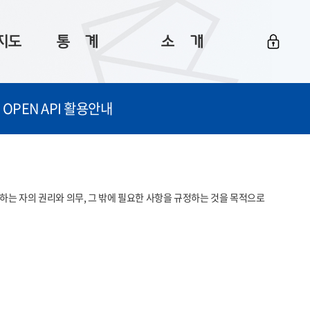
지도
통ㅤ계
소ㅤ개
부산 통계
플랫폼 소개
OPEN API 활용안내
통계로 보는 부산
공지사항
데이터
통계 자료실
Big 월간뉴스
지도
통계 알림
이용 안내
는 자의 권리와 의무, 그 밖에 필요한 사항을 규정하는 것을 목적으로 
5
통계 관련 정보
이용 문의 및 개선 요청