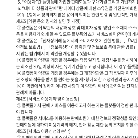
  5. “이용자”란 플랫폼에 가입한 판매회원과 구매회원 그리고 가입하지 않고 플랫폼을 이용하는 자를 통칭합니다.

  6. “데이터 상품의 판매”란 데이터 상품에 대한 소유권을 가진 판매회원이 데이터 상품에 대한 소유권은 그대로 보유하면서 구매회원에게 데이터 상품을 이용할 수 있는 권리를 비독점적으로 부여하는 것을 말합니다.

 ② 위 1항에서 정의되지 않은 용어의 의미는 관련 법령 및 일반적인 거래관행을 따릅니다.

제3조 [약관 등의 명시와 설명 및 개정]

 ① 플랫폼은 이 약관의 내용과 상호 및 대표자 성명, 영업소 소재지 주소(소비자의 불만을 처리할 수 있는 곳의 주소를 포함), 전화번호, 모사전송번호, 전자우편주소, 사업자등록번호, 통신판매업 신고번호, 개인정보 보호책임자 
등을 이용자가 쉽게 알 수 있도록 플랫폼의 초기 서비스 화면(전면)에 게시
 ② 플랫폼은 「전자상거래 등에서의 소비자보호에 관한 법률」, 「약관의 규제에 관한 법률」, 「전자문서 및 전자거래기본법」, 「전자금융거래법」, 「전자서명법」, 「방문판매 등에 관한 법률」, 「소비자기본법」, 「개
인정보 보호법」, 「정보통신망 이용촉진 및 정보보호 등에 관한 법률」,
지 않는 범위에서 이 약관을 개정할 수 있습니다.

 ③ 플랫폼이 약관을 개정할 경우에는 적용 일자 및 개정사유를 명시하여 현행 약관과 함께 플랫폼 초기화면에 그 적용일자 7일 이전부터 적용일자 전일까지 공지합니다. 다만, 이용자에게 불리하게 약관 내용을 변경하는 경우에
는 최소한 30일 이상의 사전 유예기간을 두고 공지합니다. 이 경우 플랫폼
 ④ 플랫폼이 약관을 개정할 경우에는 그 개정약관은 그 적용일자 이후에 체결되는 계약에만 적용되고 그 이전에 이미 체결된 계약에 대해서는 개정 전의 약관조항이 그대로 적용됩니다. 다만 이미 계약을 체결한 이용자가 개정약
관 조항의 적용을 받기를 원하는 뜻을 제3항에 의한 개정약관의 공지기간
 ⑤ 이 약관에서 정하지 아니한 사항과 이 약관의 해석에 관하여는 전자상거래 등에서의 소비자보호에 관한 법률, 약관의 규제 등에 관한 법률, 공정거래위원회가 정하는 전자상거래 등에서의 소비자 보호지침 및 관계법령 또는 상
관례에 따릅니다.

제4조 [서비스 이용계약 및 이용신청]

 ① 플랫폼에서 판매 서비스를 이용하고자 하는 자는 플랫폼이 정한 판매회원 신청 양식에 따라 정보를 기재한 후 이 약관에 동의한다는 의사표시를 함으로써 이용 신청을 해야 합니다. 가입신청 시 필요한 정보는 사실대로 기재해
야 합니다.

 ② 플랫폼은 서비스를 이용하는 판매회원에 대한 정보의 정확성을 확인하기 위해 관련 법령이 허용하는 범위 내에서 증빙자료의 제공을 요청할 수 있습니다. 만일 정당한 사유 없이 증빙자료를 제공하지 않는 경우 플랫폼은 해당 
판매회원에 대하여 이용계약의 해지, 판매 활동 제한 등의 조치를 취할 수
제5조 [서비스 이용신청의 승낙]

 ① 판매회원의 판매 서비스 이용신청에 대해서 플랫폼이 이를 승낙함으로써 성립합니다. 플랫폼은 이용승낙의 의사표시를 해당 서비스 화면에 게시하거나 e-mail 또는 기타 방법으로 통지합니다.
