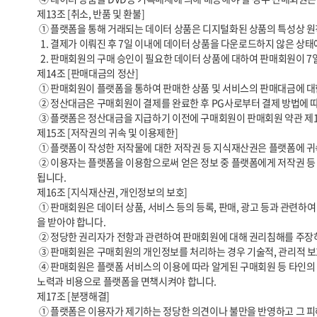
제13조 [취소, 반품 및 환불]

 ① 플랫폼을 통해 거래되는 데이터 상품은 디지털화된 상품의 특성상 원칙적으로 계약 철회, 반품, 취소, 환불이 제한됩니다. 다만 아래의 경우에는 예외로 합니다.

  1. 결제가 이뤄진 후 7일 이내에 데이터 상품을 다운로드하지 않은 상태에서 구매회원이 구매를 취소한 경우

  2. 판매회원의 구매 승인이 필요한 데이터 상품에 대하여 판매회원이 7일 이내에 승인을 하지 아니하여 결제가 자동 취소되는 경우

제14조 [판매대금의 정산]

 ① 판매회원이 플랫폼을 통하여 판매한 상품 및 서비스의 판매대금에 대한 정산은 상품 판매 가격에서 전자결제서비스 수수료, 정산수수료 등 수수료를 제외한 금액을 기준으로 산정됩니다.

 ② 정산대금은 구매회원이 결제를 완료한 후 PG사로부터 결제 방법에 따라 정산을 합니다.       정산일은 PG사의 일정에 따릅니다.

 ③ 플랫폼은 정산대금을 지급하기 이전에 구매회원이 판매회원 약관 제13조에 준하여 환불을 요청하는 경우 정산대금 지급을 보류할 수 있습니다.

제15조 [저작권의 귀속 및 이용제한]

 ① 플랫폼이 작성한 저작물에 대한 저작권 등 지식재산권은 플랫폼에 귀속합니다.

 ② 이용자는 플랫폼을 이용함으로써 얻은 정보 중 플랫폼에게 저작권 등 지식재산권이 귀속된 정보를 사전 승낙 없이 복제, 송신, 출판, 배포, 방송, 기타 방법 등에 의하여 영리목적으로 이용하거나 제3자에게 이용하게 해서는 안
됩니다.

제16조 [지식재산권, 개인정보의 보호]

 ① 판매회원은 데이터 상품, 서비스 등의 등록, 판매, 광고 등과 관련하여 타인의 저작권 등 지식재산권을 침해하지 않아야 합니다. 타인의 지식재산권, 개인정보를 이용할 경우에는 정당한 권리자가 확인하고 그로부터 이용허락
을 받아야 합니다.

 ② 정당한 권리자가 전항과 관련하여 판매회원에 대해 권리침해를 주장하는 경우 플랫폼은 관련 데이터 상품과 서비스의 판매를 중지하는 등의 필요한 조치를 취할 수 있습니다.

 ③ 판매회원은 구매회원의 개인정보를 처리하는 경우 기술적, 관리적 보호조치 등 개인정보 보호법 등 관련 법령에서 정한 개인정보 보호에 관한 규정을 준수해야 합니다.

 ④ 판매회원은 플랫폼 서비스의 이용에 따라 알게된 구매회원 등 타인의 개인정보를 본 약관이 정한 목적 이외의 용도로 사용할 수 없으며 이를 위반할 경우 판매회원은 관련 법령에 따른 민형사상의 법적 책임을 부담하고 자신의 
노력과 비용으로 플랫폼을 면책시켜야 합니다.

제17조 [분쟁해결]

 ① 플랫폼은 이용자가 제기하는 정당한 의견이나 불만을 반영하고 그 피해를 보상하기 위한 노력을 기울입니다.
