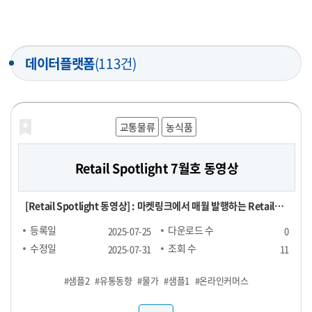
데이터플랫폼
(113건)
교통물류
농식품
Retail Spotlight 7월호 동영상
[Retail Spotlight 동영상] : 마켓링크에서 매월 발행하는 Retail
Spotlight 7월호 자료를 동영상으로 제작한 파일
등록일
다운로드 수
2025-07-25
0
수정일
조회 수
2025-07-31
11
#샘플2
#유통동향
#물가
#샘플1
#온라인커머스