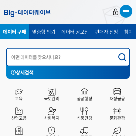
바
바
바
로
로
로
가
가
가
데이터 구매
맞춤형 의뢰
데이터 공모전
판매자 신청
참여 
기
기
기
상세검색
국토관리
공공행정
재정금융
산업고용
사회복지
교육
국토관리
공공행정
재정금융
전체
유료
무료
산업고용
사회복지
식품건강
문화관광