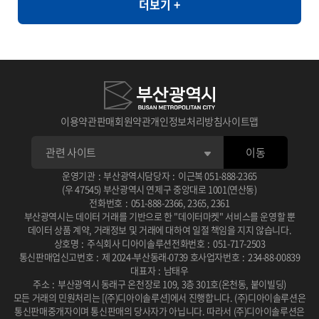
더보기 +
라면, 순대, 우동, 쫄면
와 같이 민감한 정보의 활용도가 제한되는 환경에서도 안전하게 고품
질의 데이터 분석을 지원할 수 있습니다. [개요] - 한국인의 자가 정신
건강 평가를 통한 우울, 불안, 스트레스, PTSD 척도와 상담사 진단
우울, 불안, 스트레스, PTSD 평가 [제공항목] - 지역코드 - 진단검사
유형 코드 - 자기진단 우울 - 자기진단 불안 - 자기진단 스트레스 - 자
기진단 외상후점수 - 상담사 진단 우울 - 상담사 진단 불안 - 상담사 진
이용약관
판매회원약관
개인정보처리방침
사이트맵
단 스트레스 - 상담사 진단 외상후 - 건강평가 관련 연구 � 일차의료
이동
에서 주요우울장애 선별을 위한 PHQ-2/PHQ-9 연속선별검사의 유
용성 연구 목적: 일차의료 환경에서 PHQ-2와 PHQ-9를 연속적으로
운영기관
:
부산광역시
담당자
:
이근복
051-888-2365
(우 47545) 부산광역시 연제구 중앙대로 1001(연산동)
사용하는 선별검사의 효율성과 정확성을 평가 사용 데이터: 2010년
전화번호
:
051-888-2366
,
2365
,
2361
부산광역시는 데이터 거래를 기반으로 한 "데이터마켓" 서비스를 운영할 뿐
2월부터 6월까지 일개 대학병원 외래환자 201명을 대상으로 PHQ-
데이터 상품 계약, 거래정보 및 거래에 대하여 일절 책임을 지지 않습니다.
2, PHQ-9, BDI 설문조사 및 DSM-IV 기준에 따른 주치의 면담 주요
상호명
:
주식회사 디아이솔루션
전화번호
:
051-717-2503
통신판매업신고번호
:
제 2024-부산동래-0739 호
사업자번호
:
234-88-00839
결과: PHQ-2/PHQ-9 연속선별검사는 단독 시행보다 진단 정확도가
대표자
:
남태우
높고 소요 시간이 적어 일차진료에서 우울증 선별에 유용한 도구로
주소
:
부산광역시 동래구 온천장로 109, 3층 301호(온천동, 붙이빌딩)
모든 거래의 민원처리는 [(주)디아이솔루션]에서 진행합니다.
(주)디아이솔루션은
확인됨 DOI / 링크: 논문 보기 � 뇌교육 기반 명상과 응용근신경학
통신판매중개자이며 통신판매의 당사자가 아닙니다.
따라서 (주)디아이솔루션은