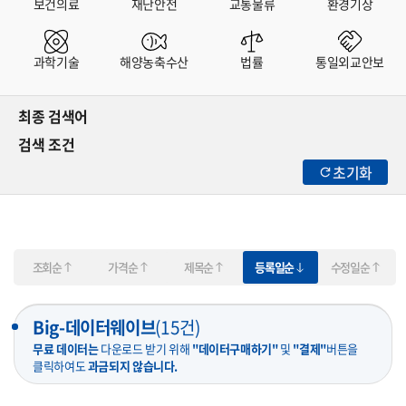
보건의료
재난안전
교통물류
환경기상
과학기술
해양농축수산
법률
통일외교안보
최종 검색어
검색 조건
초기화
조회순
가격순
제목순
등록일순
수정일순
Big-데이터웨이브
(
15
건)
무료 데이터는
다운로드 받기 위해
"데이터구매하기"
및
"결제"
버튼을
클릭하여도
과금되지 않습니다.