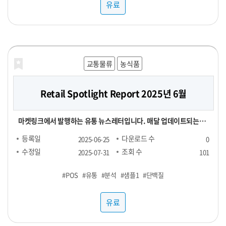
유료
교통물류
농식품
Retail Spotlight Report 2025년 6월
마켓링크에서 발행하는 유통 뉴스레터입니다. 매달 업데이트되는
Retail Spotlight Report를 통해 최신 비즈니스 소식과 유용한 정
등록일
다운로드 수
2025-06-25
0
보를 전달해드립니다. -■ 25년 6월 분석 주제 : 단백질(프로틴) -■
수정일
조회 수
2025-07-31
101
내용 : 국내외 유통동향 - TMA(Triangle Market Analytics) -
#POS
#유통
#분석
#샘플1
#단백질
KAD(Key Account Data) - KADA(Key Account Data
Analytics) 마켓링크는 여러분의 비즈니스 성장을 지원하기 위해 노
유료
력하고 있습니다. 유통 데이터를 활용하여 여러분의 비즈니스를 성