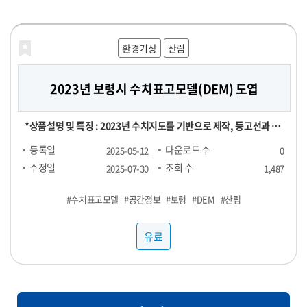
공적으로 운영해 보세요!
해양농축수산
해양농축수산
보건의료
재정금융
재정금융
환경기상
라이프로그
농식품
농식품
산림
농식품
농식품
2023년 보령시 수치표고모델(DEM) 도엽
대형마트 농산물 실구매 영수증 데이터
[합성] HTB 스트레스 진단데이터
신용카드 채널별 TOP 100 SKU
전국 지역별 외식 물가
영수증 이미지 데이터
실구매 영수증 기반 대형마트 농산물(과일, 채소) 소비 데이터 - 기간
[영수증 이미지 데이터 장당 100원] 채널 : 대형마트, 편의점 기간 :
[신용카드 결제 데이터] ▶ 채널별 TOP 100 SKU : 29,000원 ▶
[POS 기반 전국 지역별 외식 물가 데이터] - 1개월 기준 -- 집계형 (지
본 데이터는 "헬스브릿지"의 "스트레스 진단데이터"를 기반으로,
*상품설명 및 특징 : 2023년 수치지도를 기반으로 제작, 등고선과 표
및 용량에 따라 가격 협의 - 구매 가능 기간 : 24년 1월 ~ - 구매 채널 :
24년 1월 ~ ※온라인, 오프라인 모두 포함되어있으며 사진마다 화질
RAW 형 데이터 : 5,000,000원 채널 : 네이버, 오아시스마켓, 자연드
역별 메뉴 최저가, 최고가, 중앙값, Q1, Q3 값) : 업종당 9만 9천원 --
GAN(적대적 생성 신경망, Generative Adversarial Networks)
고점을 활용했은며, 등고오류와 표고오류를 수정 *기간 및 범위 :
등록일
등록일
등록일
등록일
등록일
등록일
다운로드 수
다운로드 수
다운로드 수
다운로드 수
다운로드 수
다운로드 수
2025-06-25
2025-06-24
2025-06-24
2025-06-24
2025-06-07
2025-05-12
0
0
0
0
1
0
대형마트 - 주요 컬럼 : 영수증_이름, 회원_번호, 성별, 연령대, 구매
이 다를 수 있음
림, 컬리, 쿠팡 기간 : 25년 1월 ~ FACT : 매출수량 기준 TOP 100
RAW : 500만원 *협의 -- 지역 구분 : 전국 17개 광역시도 -- 업종 구
모델을 활용하여 생성한 가상의 합성데이터입니다. 합성데이터는 개
2023년 1월 ~ 2023년 12월 *컬럼정보 : 비정형이미지로 칼럼정보
수정일
수정일
수정일
수정일
수정일
수정일
조회 수
조회 수
조회 수
조회 수
조회 수
조회 수
2025-07-31
2025-07-31
2025-07-31
2025-07-31
2025-07-29
2025-07-30
1,487
129
107
106
92
89
장소, 구매년월일, 구매시분, 상품명, 구매수량, 구매금액 - 농산물
SKU
분 : 일반식당, 카페, 분식 <업종별 메뉴 > ▷ 일반식당 : 갈비탕, 김치
인정보를 포함하지 않으면서도 원본과 통계적으로 유사한 특성을 지
없음 *약어/전문용어 설명 : DEM:Digital Elevation Model *활용
#PTSD
#수치표고모델
#농산물
#샘플1
#스트레스
#샘플3
#외식
#샘플4
#대형마트
#샘플2
#카드
#우울
#공간정보
#샘플1
#영수증
#물가
#불안
#영수증
#보령
#샘플1
#샘플2
#합성데이터
#샘플3
#과일
#DEM
#샘플3
#샘플4
#샘플2
#채소
#산림
#정신건강
(과일, 채소) 구매가 포함된 영수증 RAW DATA로, 바스켓 분석 등에
찌개, 된장찌개, 삼계탕 설렁탕, 짜장면, 짬뽕, 칼국수 ▷ 카페 : 바닐
니고 있어 임상 연구 및 의료 알고리즘 개발에 적합합니다. 본 데이터
예제 : 각종 GIS시스템 및 서비스 구축 *제한: 본자료는 민간 대상 공
사용 가능
라라떼(HOT), 바닐라라떼(ICE), 스무디, 아메리카노(HOT), 아메
셋은 개인정보 보호 및 연구 목적을 위해 합성데이터(Synthetic
개제한자료로서 민간에 제공할 수 없습니다. *국가공간정보기본법
유료
유료
유료
유료
유료
유료
리카노(ICE), 에이드, 카라멜마끼아또(HOT), 카라멜마끼아또
Data) 기법을 기반으로 생성되었습니다. 합성데이터는 실제 데이터
에 따른 비공개 데이터이므로 민간에게는 판매할 수 없습니다. 공공
(ICE), 카페라떼(HOT), 카페라떼(ICE), 카페모카(HOT), 카페모카
의 통계적 특성과 패턴을 모사하여, 개인정보 유출 위험 없이 자유로
기관/지자체에서 데이터 구매 시 담당자에게 필히 연락하세요.
(ICE) ▷ 분식 : 김밥(야채), 김밥(참치), 김밥(치즈), 돈까스, 떡볶이,
운 분석이 가능하도록 설계되었습니다. 특히 의료/보건/사회 데이터