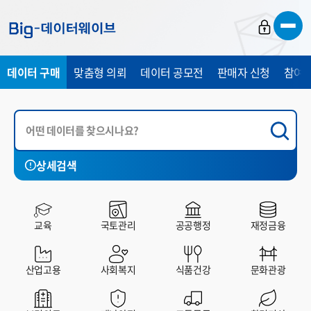
바
바
바
로
로
로
가
가
가
데이터 구매
맞춤형 의뢰
데이터 공모전
판매자 신청
참여 
기
기
기
상세검색
국토관리
공공행정
재정금융
산업고용
사회복지
교육
국토관리
공공행정
재정금융
전체
유료
무료
산업고용
사회복지
식품건강
문화관광