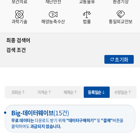
보건의료
재난안전
교통물류
환경기상
과학기술
해양농축수산
법률
통일외교안보
최종 검색어
검색 조건
초기화
조회순
가격순
제목순
등록일순
수정일순
Big-데이터웨이브
(
15
건)
무료 데이터는
다운로드 받기 위해
"데이터구매하기"
및
"결제"
버튼을
클릭하여도
과금되지 않습니다.