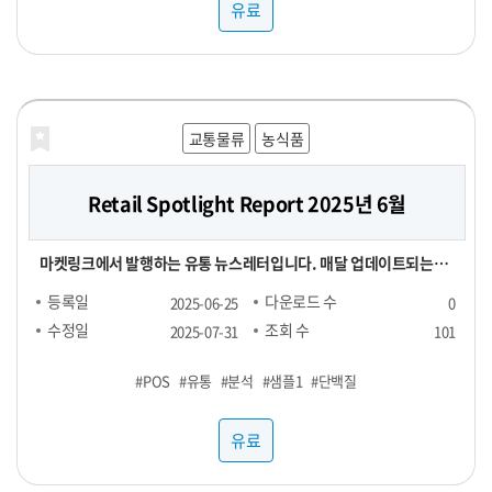
유료
교통물류
농식품
Retail Spotlight Report 2025년 6월
마켓링크에서 발행하는 유통 뉴스레터입니다. 매달 업데이트되는
Retail Spotlight Report를 통해 최신 비즈니스 소식과 유용한 정
등록일
다운로드 수
2025-06-25
0
보를 전달해드립니다. -■ 25년 6월 분석 주제 : 단백질(프로틴) -■
수정일
조회 수
2025-07-31
101
내용 : 국내외 유통동향 - TMA(Triangle Market Analytics) -
#POS
#유통
#분석
#샘플1
#단백질
KAD(Key Account Data) - KADA(Key Account Data
Analytics) 마켓링크는 여러분의 비즈니스 성장을 지원하기 위해 노
유료
력하고 있습니다. 유통 데이터를 활용하여 여러분의 비즈니스를 성