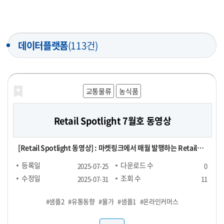
데이터플랫폼
(113건)
교통물류
농식품
Retail Spotlight 7월호 동영상
[Retail Spotlight 동영상] : 마켓링크에서 매월 발행하는 Retail
Spotlight 7월호 자료를 동영상으로 제작한 파일
등록일
다운로드 수
2025-07-25
0
수정일
조회 수
2025-07-31
11
#샘플2
#유통동향
#물가
#샘플1
#온라인커머스