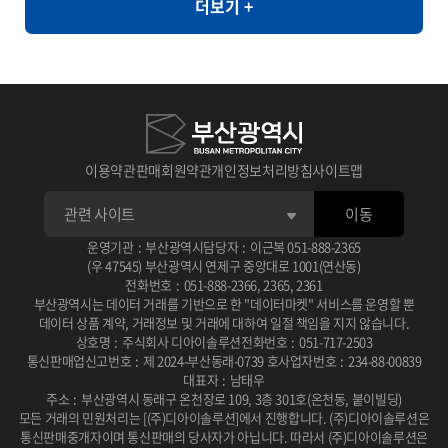
더보기 +
라면, 순대, 우동, 쫄면
와 같이 민감한 정보의 활용도가 제한되는 환경에서도 안전하게 고품
질의 데이터 분석을 지원할 수 있습니다. [개요] - 한국인의 자가 정신
건강 평가를 통한 우울, 불안, 스트레스, PTSD 척도와 상담사 진단
우울, 불안, 스트레스, PTSD 평가 [제공항목] - 지역코드 - 진단검사
유형 코드 - 자기진단 우울 - 자기진단 불안 - 자기진단 스트레스 - 자
기진단 외상후점수 - 상담사 진단 우울 - 상담사 진단 불안 - 상담사 진
이용약관
판매회원약관
개인정보처리방침
사이트맵
단 스트레스 - 상담사 진단 외상후 - 건강평가 관련 연구 � 일차의료
이동
에서 주요우울장애 선별을 위한 PHQ-2/PHQ-9 연속선별검사의 유
용성 연구 목적: 일차의료 환경에서 PHQ-2와 PHQ-9를 연속적으로
운영기관
:
부산광역시
담당자
:
이근복
051-888-2365
(우 47545) 부산광역시 연제구 중앙대로 1001(연산동)
사용하는 선별검사의 효율성과 정확성을 평가 사용 데이터: 2010년
전화번호
:
051-888-2366
,
2365
,
2361
부산광역시는 데이터 거래를 기반으로 한 "데이터마켓" 서비스를 운영할 뿐
2월부터 6월까지 일개 대학병원 외래환자 201명을 대상으로 PHQ-
데이터 상품 계약, 거래정보 및 거래에 대하여 일절 책임을 지지 않습니다.
2, PHQ-9, BDI 설문조사 및 DSM-IV 기준에 따른 주치의 면담 주요
상호명
:
주식회사 디아이솔루션
전화번호
:
051-717-2503
통신판매업신고번호
:
제 2024-부산동래-0739 호
사업자번호
:
234-88-00839
결과: PHQ-2/PHQ-9 연속선별검사는 단독 시행보다 진단 정확도가
대표자
:
남태우
높고 소요 시간이 적어 일차진료에서 우울증 선별에 유용한 도구로
주소
:
부산광역시 동래구 온천장로 109, 3층 301호(온천동, 붙이빌딩)
모든 거래의 민원처리는 [(주)디아이솔루션]에서 진행합니다.
(주)디아이솔루션은
확인됨 DOI / 링크: 논문 보기 � 뇌교육 기반 명상과 응용근신경학
통신판매중개자이며 통신판매의 당사자가 아닙니다.
따라서 (주)디아이솔루션은