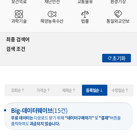
보건의료
재난안전
교통물류
환경기상
과학기술
해양농축수산
법률
통일외교안보
최종 검색어
검색 조건
초기화
조회순
가격순
제목순
등록일순
수정일순
Big-데이터웨이브
(
15
건)
무료 데이터는
다운로드 받기 위해
"데이터구매하기"
및
"결제"
버튼을
클릭하여도
과금되지 않습니다.