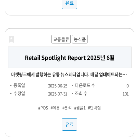
유료
교통물류
농식품
Retail Spotlight Report 2025년 6월
마켓링크에서 발행하는 유통 뉴스레터입니다. 매달 업데이트되는
Retail Spotlight Report를 통해 최신 비즈니스 소식과 유용한 정
등록일
다운로드 수
2025-06-25
0
보를 전달해드립니다. -■ 25년 6월 분석 주제 : 단백질(프로틴) -■
수정일
조회 수
2025-07-31
101
내용 : 국내외 유통동향 - TMA(Triangle Market Analytics) -
#POS
#유통
#분석
#샘플1
#단백질
KAD(Key Account Data) - KADA(Key Account Data
Analytics) 마켓링크는 여러분의 비즈니스 성장을 지원하기 위해 노
유료
력하고 있습니다. 유통 데이터를 활용하여 여러분의 비즈니스를 성