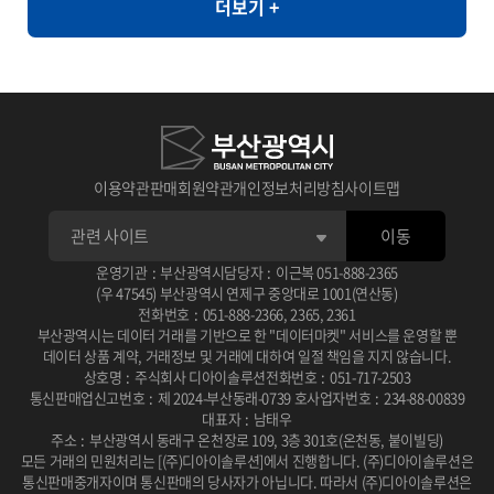
더보기 +
라면, 순대, 우동, 쫄면
와 같이 민감한 정보의 활용도가 제한되는 환경에서도 안전하게 고품
질의 데이터 분석을 지원할 수 있습니다. [개요] - 한국인의 자가 정신
건강 평가를 통한 우울, 불안, 스트레스, PTSD 척도와 상담사 진단
우울, 불안, 스트레스, PTSD 평가 [제공항목] - 지역코드 - 진단검사
유형 코드 - 자기진단 우울 - 자기진단 불안 - 자기진단 스트레스 - 자
기진단 외상후점수 - 상담사 진단 우울 - 상담사 진단 불안 - 상담사 진
이용약관
판매회원약관
개인정보처리방침
사이트맵
단 스트레스 - 상담사 진단 외상후 - 건강평가 관련 연구 � 일차의료
이동
에서 주요우울장애 선별을 위한 PHQ-2/PHQ-9 연속선별검사의 유
용성 연구 목적: 일차의료 환경에서 PHQ-2와 PHQ-9를 연속적으로
운영기관
:
부산광역시
담당자
:
이근복
051-888-2365
(우 47545) 부산광역시 연제구 중앙대로 1001(연산동)
사용하는 선별검사의 효율성과 정확성을 평가 사용 데이터: 2010년
전화번호
:
051-888-2366
,
2365
,
2361
부산광역시는 데이터 거래를 기반으로 한 "데이터마켓" 서비스를 운영할 뿐
2월부터 6월까지 일개 대학병원 외래환자 201명을 대상으로 PHQ-
데이터 상품 계약, 거래정보 및 거래에 대하여 일절 책임을 지지 않습니다.
2, PHQ-9, BDI 설문조사 및 DSM-IV 기준에 따른 주치의 면담 주요
상호명
:
주식회사 디아이솔루션
전화번호
:
051-717-2503
통신판매업신고번호
:
제 2024-부산동래-0739 호
사업자번호
:
234-88-00839
결과: PHQ-2/PHQ-9 연속선별검사는 단독 시행보다 진단 정확도가
대표자
:
남태우
높고 소요 시간이 적어 일차진료에서 우울증 선별에 유용한 도구로
주소
:
부산광역시 동래구 온천장로 109, 3층 301호(온천동, 붙이빌딩)
모든 거래의 민원처리는 [(주)디아이솔루션]에서 진행합니다.
(주)디아이솔루션은
확인됨 DOI / 링크: 논문 보기 � 뇌교육 기반 명상과 응용근신경학
통신판매중개자이며 통신판매의 당사자가 아닙니다.
따라서 (주)디아이솔루션은