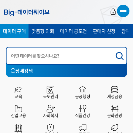
바
바
바
로
로
로
가
가
가
데이터 구매
맞춤형 의뢰
데이터 공모전
판매자 신청
참여 
기
기
기
상세검색
국토관리
공공행정
재정금융
산업고용
사회복지
교육
국토관리
공공행정
재정금융
전체
유료
무료
산업고용
사회복지
식품건강
문화관광