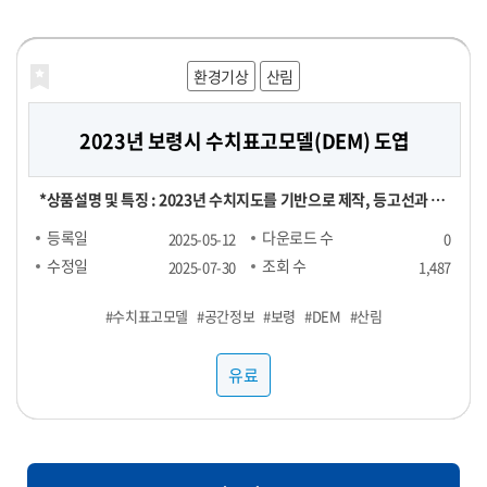
공적으로 운영해 보세요!
해양농축수산
해양농축수산
보건의료
재정금융
재정금융
환경기상
라이프로그
농식품
농식품
산림
농식품
농식품
2023년 보령시 수치표고모델(DEM) 도엽
대형마트 농산물 실구매 영수증 데이터
[합성] HTB 스트레스 진단데이터
신용카드 채널별 TOP 100 SKU
전국 지역별 외식 물가
영수증 이미지 데이터
실구매 영수증 기반 대형마트 농산물(과일, 채소) 소비 데이터 - 기간
[영수증 이미지 데이터 장당 100원] 채널 : 대형마트, 편의점 기간 :
[신용카드 결제 데이터] ▶ 채널별 TOP 100 SKU : 29,000원 ▶
[POS 기반 전국 지역별 외식 물가 데이터] - 1개월 기준 -- 집계형 (지
본 데이터는 "헬스브릿지"의 "스트레스 진단데이터"를 기반으로,
*상품설명 및 특징 : 2023년 수치지도를 기반으로 제작, 등고선과 표
및 용량에 따라 가격 협의 - 구매 가능 기간 : 24년 1월 ~ - 구매 채널 :
24년 1월 ~ ※온라인, 오프라인 모두 포함되어있으며 사진마다 화질
RAW 형 데이터 : 5,000,000원 채널 : 네이버, 오아시스마켓, 자연드
역별 메뉴 최저가, 최고가, 중앙값, Q1, Q3 값) : 업종당 9만 9천원 --
GAN(적대적 생성 신경망, Generative Adversarial Networks)
고점을 활용했은며, 등고오류와 표고오류를 수정 *기간 및 범위 :
등록일
등록일
등록일
등록일
등록일
등록일
다운로드 수
다운로드 수
다운로드 수
다운로드 수
다운로드 수
다운로드 수
2025-06-25
2025-06-24
2025-06-24
2025-06-24
2025-06-07
2025-05-12
0
0
0
0
1
0
대형마트 - 주요 컬럼 : 영수증_이름, 회원_번호, 성별, 연령대, 구매
이 다를 수 있음
림, 컬리, 쿠팡 기간 : 25년 1월 ~ FACT : 매출수량 기준 TOP 100
RAW : 500만원 *협의 -- 지역 구분 : 전국 17개 광역시도 -- 업종 구
모델을 활용하여 생성한 가상의 합성데이터입니다. 합성데이터는 개
2023년 1월 ~ 2023년 12월 *컬럼정보 : 비정형이미지로 칼럼정보
수정일
수정일
수정일
수정일
수정일
수정일
조회 수
조회 수
조회 수
조회 수
조회 수
조회 수
2025-07-31
2025-07-31
2025-07-31
2025-07-31
2025-07-29
2025-07-30
1,487
129
107
106
92
89
장소, 구매년월일, 구매시분, 상품명, 구매수량, 구매금액 - 농산물
SKU
분 : 일반식당, 카페, 분식 <업종별 메뉴 > ▷ 일반식당 : 갈비탕, 김치
인정보를 포함하지 않으면서도 원본과 통계적으로 유사한 특성을 지
없음 *약어/전문용어 설명 : DEM:Digital Elevation Model *활용
#PTSD
#수치표고모델
#농산물
#샘플1
#스트레스
#샘플3
#외식
#샘플4
#대형마트
#샘플2
#카드
#우울
#공간정보
#샘플1
#영수증
#물가
#불안
#영수증
#보령
#샘플1
#샘플2
#합성데이터
#샘플3
#과일
#DEM
#샘플3
#샘플4
#샘플2
#채소
#산림
#정신건강
(과일, 채소) 구매가 포함된 영수증 RAW DATA로, 바스켓 분석 등에
찌개, 된장찌개, 삼계탕 설렁탕, 짜장면, 짬뽕, 칼국수 ▷ 카페 : 바닐
니고 있어 임상 연구 및 의료 알고리즘 개발에 적합합니다. 본 데이터
예제 : 각종 GIS시스템 및 서비스 구축 *제한: 본자료는 민간 대상 공
사용 가능
라라떼(HOT), 바닐라라떼(ICE), 스무디, 아메리카노(HOT), 아메
셋은 개인정보 보호 및 연구 목적을 위해 합성데이터(Synthetic
개제한자료로서 민간에 제공할 수 없습니다. *국가공간정보기본법
유료
유료
유료
유료
유료
유료
리카노(ICE), 에이드, 카라멜마끼아또(HOT), 카라멜마끼아또
Data) 기법을 기반으로 생성되었습니다. 합성데이터는 실제 데이터
에 따른 비공개 데이터이므로 민간에게는 판매할 수 없습니다. 공공
(ICE), 카페라떼(HOT), 카페라떼(ICE), 카페모카(HOT), 카페모카
의 통계적 특성과 패턴을 모사하여, 개인정보 유출 위험 없이 자유로
기관/지자체에서 데이터 구매 시 담당자에게 필히 연락하세요.
(ICE) ▷ 분식 : 김밥(야채), 김밥(참치), 김밥(치즈), 돈까스, 떡볶이,
운 분석이 가능하도록 설계되었습니다. 특히 의료/보건/사회 데이터