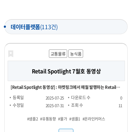
데이터플랫폼
(113건)
교통물류
농식품
Retail Spotlight 7월호 동영상
[Retail Spotlight 동영상] : 마켓링크에서 매월 발행하는 Retail
Spotlight 7월호 자료를 동영상으로 제작한 파일
등록일
다운로드 수
2025-07-25
0
수정일
조회 수
2025-07-31
11
#샘플2
#유통동향
#물가
#샘플1
#온라인커머스