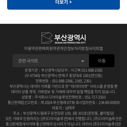
더보기 +
라면, 순대, 우동, 쫄면
와 같이 민감한 정보의 활용도가 제한되는 환경에서도 안전하게 고품
질의 데이터 분석을 지원할 수 있습니다. [개요] - 한국인의 자가 정신
건강 평가를 통한 우울, 불안, 스트레스, PTSD 척도와 상담사 진단
우울, 불안, 스트레스, PTSD 평가 [제공항목] - 지역코드 - 진단검사
유형 코드 - 자기진단 우울 - 자기진단 불안 - 자기진단 스트레스 - 자
기진단 외상후점수 - 상담사 진단 우울 - 상담사 진단 불안 - 상담사 진
이용약관
판매회원약관
개인정보처리방침
사이트맵
단 스트레스 - 상담사 진단 외상후 - 건강평가 관련 연구 � 일차의료
이동
에서 주요우울장애 선별을 위한 PHQ-2/PHQ-9 연속선별검사의 유
용성 연구 목적: 일차의료 환경에서 PHQ-2와 PHQ-9를 연속적으로
운영기관
:
부산광역시
담당자
:
이근복
051-888-2365
(우 47545) 부산광역시 연제구 중앙대로 1001(연산동)
사용하는 선별검사의 효율성과 정확성을 평가 사용 데이터: 2010년
전화번호
:
051-888-2366
,
2365
,
2361
부산광역시는 데이터 거래를 기반으로 한 "데이터마켓" 서비스를 운영할 뿐
2월부터 6월까지 일개 대학병원 외래환자 201명을 대상으로 PHQ-
데이터 상품 계약, 거래정보 및 거래에 대하여 일절 책임을 지지 않습니다.
2, PHQ-9, BDI 설문조사 및 DSM-IV 기준에 따른 주치의 면담 주요
상호명
:
주식회사 디아이솔루션
전화번호
:
051-717-2503
통신판매업신고번호
:
제 2024-부산동래-0739 호
사업자번호
:
234-88-00839
결과: PHQ-2/PHQ-9 연속선별검사는 단독 시행보다 진단 정확도가
대표자
:
남태우
높고 소요 시간이 적어 일차진료에서 우울증 선별에 유용한 도구로
주소
:
부산광역시 동래구 온천장로 109, 3층 301호(온천동, 붙이빌딩)
모든 거래의 민원처리는 [(주)디아이솔루션]에서 진행합니다.
(주)디아이솔루션은
확인됨 DOI / 링크: 논문 보기 � 뇌교육 기반 명상과 응용근신경학
통신판매중개자이며 통신판매의 당사자가 아닙니다.
따라서 (주)디아이솔루션은