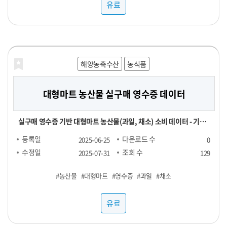
유료
해양농축수산
농식품
대형마트 농산물 실구매 영수증 데이터
실구매 영수증 기반 대형마트 농산물(과일, 채소) 소비 데이터 - 기간
및 용량에 따라 가격 협의 - 구매 가능 기간 : 24년 1월 ~ - 구매 채널 :
등록일
다운로드 수
2025-06-25
0
대형마트 - 주요 컬럼 : 영수증_이름, 회원_번호, 성별, 연령대, 구매
수정일
조회 수
2025-07-31
129
장소, 구매년월일, 구매시분, 상품명, 구매수량, 구매금액 - 농산물
#농산물
#대형마트
#영수증
#과일
#채소
(과일, 채소) 구매가 포함된 영수증 RAW DATA로, 바스켓 분석 등에
사용 가능
유료