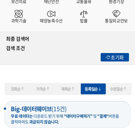
보건의료
재난안전
교통물류
환경기상
과학기술
해양농축수산
법률
통일외교안보
최종 검색어
검색 조건
초기화
조회순
가격순
제목순
등록일순
수정일순
Big-데이터웨이브
(
15
건)
무료 데이터는
다운로드 받기 위해
"데이터구매하기"
및
"결제"
버튼을
클릭하여도
과금되지 않습니다.