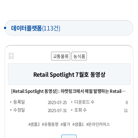
데이터플랫폼
(113건)
교통물류
농식품
Retail Spotlight 7월호 동영상
[Retail Spotlight 동영상] : 마켓링크에서 매월 발행하는 Retail
Spotlight 7월호 자료를 동영상으로 제작한 파일
등록일
다운로드 수
2025-07-25
0
수정일
조회 수
2025-07-31
11
#샘플2
#유통동향
#물가
#샘플1
#온라인커머스