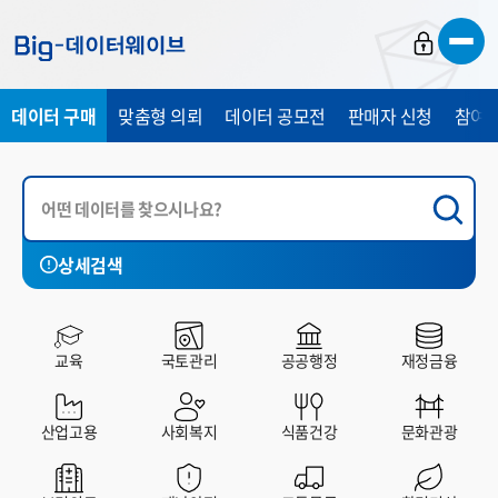
바
바
바
로
로
로
가
가
가
데이터 구매
맞춤형 의뢰
데이터 공모전
판매자 신청
참여 
기
기
기
상세검색
국토관리
공공행정
재정금융
산업고용
사회복지
교육
국토관리
공공행정
재정금융
전체
유료
무료
산업고용
사회복지
식품건강
문화관광