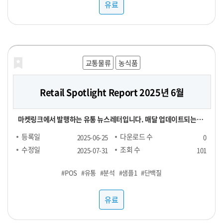
유료
교통물류
농식품
Retail Spotlight Report 2025년 6월
마켓링크에서 발행하는 유통 뉴스레터입니다. 매달 업데이트되는
Retail Spotlight Report를 통해 최신 비즈니스 소식과 유용한 정
등록일
다운로드 수
2025-06-25
0
보를 전달해드립니다. -■ 25년 6월 분석 주제 : 단백질(프로틴) -■
수정일
조회 수
2025-07-31
101
내용 : 국내외 유통동향 - TMA(Triangle Market Analytics) -
#POS
#유통
#분석
#샘플1
#단백질
KAD(Key Account Data) - KADA(Key Account Data
Analytics) 마켓링크는 여러분의 비즈니스 성장을 지원하기 위해 노
유료
력하고 있습니다. 유통 데이터를 활용하여 여러분의 비즈니스를 성