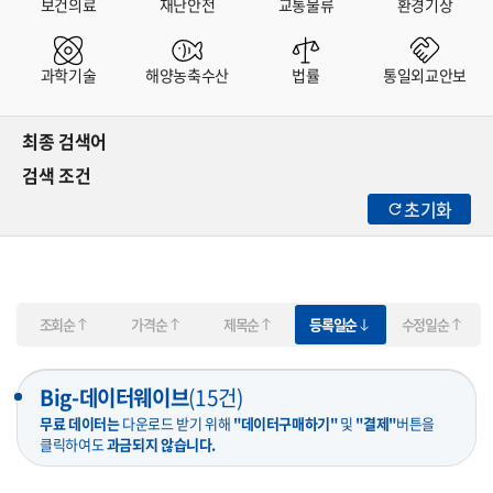
보건의료
재난안전
교통물류
환경기상
과학기술
해양농축수산
법률
통일외교안보
최종 검색어
검색 조건
초기화
조회순
가격순
제목순
등록일순
수정일순
Big-데이터웨이브
(
15
건)
무료 데이터는
다운로드 받기 위해
"데이터구매하기"
및
"결제"
버튼을
클릭하여도
과금되지 않습니다.