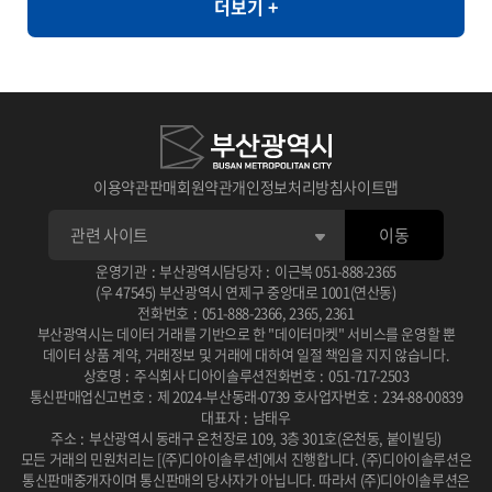
더보기 +
라면, 순대, 우동, 쫄면
와 같이 민감한 정보의 활용도가 제한되는 환경에서도 안전하게 고품
질의 데이터 분석을 지원할 수 있습니다. [개요] - 한국인의 자가 정신
건강 평가를 통한 우울, 불안, 스트레스, PTSD 척도와 상담사 진단
우울, 불안, 스트레스, PTSD 평가 [제공항목] - 지역코드 - 진단검사
유형 코드 - 자기진단 우울 - 자기진단 불안 - 자기진단 스트레스 - 자
기진단 외상후점수 - 상담사 진단 우울 - 상담사 진단 불안 - 상담사 진
이용약관
판매회원약관
개인정보처리방침
사이트맵
단 스트레스 - 상담사 진단 외상후 - 건강평가 관련 연구 � 일차의료
이동
에서 주요우울장애 선별을 위한 PHQ-2/PHQ-9 연속선별검사의 유
용성 연구 목적: 일차의료 환경에서 PHQ-2와 PHQ-9를 연속적으로
운영기관
:
부산광역시
담당자
:
이근복
051-888-2365
(우 47545) 부산광역시 연제구 중앙대로 1001(연산동)
사용하는 선별검사의 효율성과 정확성을 평가 사용 데이터: 2010년
전화번호
:
051-888-2366
,
2365
,
2361
부산광역시는 데이터 거래를 기반으로 한 "데이터마켓" 서비스를 운영할 뿐
2월부터 6월까지 일개 대학병원 외래환자 201명을 대상으로 PHQ-
데이터 상품 계약, 거래정보 및 거래에 대하여 일절 책임을 지지 않습니다.
2, PHQ-9, BDI 설문조사 및 DSM-IV 기준에 따른 주치의 면담 주요
상호명
:
주식회사 디아이솔루션
전화번호
:
051-717-2503
통신판매업신고번호
:
제 2024-부산동래-0739 호
사업자번호
:
234-88-00839
결과: PHQ-2/PHQ-9 연속선별검사는 단독 시행보다 진단 정확도가
대표자
:
남태우
높고 소요 시간이 적어 일차진료에서 우울증 선별에 유용한 도구로
주소
:
부산광역시 동래구 온천장로 109, 3층 301호(온천동, 붙이빌딩)
모든 거래의 민원처리는 [(주)디아이솔루션]에서 진행합니다.
(주)디아이솔루션은
확인됨 DOI / 링크: 논문 보기 � 뇌교육 기반 명상과 응용근신경학
통신판매중개자이며 통신판매의 당사자가 아닙니다.
따라서 (주)디아이솔루션은