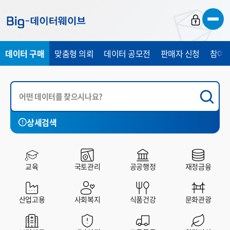
바
바
바
로
로
로
가
가
가
데이터 구매
맞춤형 의뢰
데이터 공모전
판매자 신청
참여 
기
기
기
상세검색
국토관리
공공행정
재정금융
산업고용
사회복지
교육
국토관리
공공행정
재정금융
전체
유료
무료
산업고용
사회복지
식품건강
문화관광