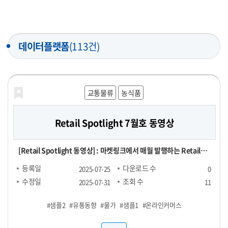
데이터플랫폼
(113건)
교통물류
농식품
Retail Spotlight 7월호 동영상
[Retail Spotlight 동영상] : 마켓링크에서 매월 발행하는 Retail
Spotlight 7월호 자료를 동영상으로 제작한 파일
등록일
다운로드 수
2025-07-25
0
수정일
조회 수
2025-07-31
11
#샘플2
#유통동향
#물가
#샘플1
#온라인커머스