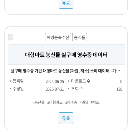
유료
해양농축수산
농식품
대형마트 농산물 실구매 영수증 데이터
실구매 영수증 기반 대형마트 농산물(과일, 채소) 소비 데이터 - 기간
및 용량에 따라 가격 협의 - 구매 가능 기간 : 24년 1월 ~ - 구매 채널 :
등록일
다운로드 수
2025-06-25
0
대형마트 - 주요 컬럼 : 영수증_이름, 회원_번호, 성별, 연령대, 구매
수정일
조회 수
2025-07-31
129
장소, 구매년월일, 구매시분, 상품명, 구매수량, 구매금액 - 농산물
#농산물
#대형마트
#영수증
#과일
#채소
(과일, 채소) 구매가 포함된 영수증 RAW DATA로, 바스켓 분석 등에
사용 가능
유료