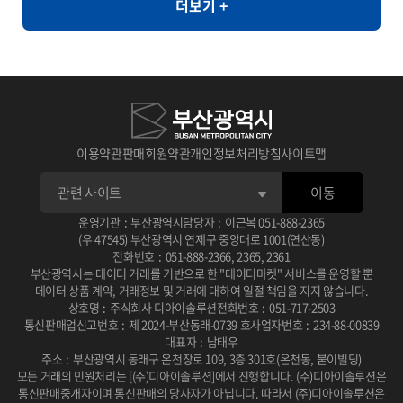
더보기 +
라면, 순대, 우동, 쫄면
와 같이 민감한 정보의 활용도가 제한되는 환경에서도 안전하게 고품
질의 데이터 분석을 지원할 수 있습니다. [개요] - 한국인의 자가 정신
건강 평가를 통한 우울, 불안, 스트레스, PTSD 척도와 상담사 진단
우울, 불안, 스트레스, PTSD 평가 [제공항목] - 지역코드 - 진단검사
유형 코드 - 자기진단 우울 - 자기진단 불안 - 자기진단 스트레스 - 자
기진단 외상후점수 - 상담사 진단 우울 - 상담사 진단 불안 - 상담사 진
이용약관
판매회원약관
개인정보처리방침
사이트맵
단 스트레스 - 상담사 진단 외상후 - 건강평가 관련 연구 � 일차의료
이동
에서 주요우울장애 선별을 위한 PHQ-2/PHQ-9 연속선별검사의 유
용성 연구 목적: 일차의료 환경에서 PHQ-2와 PHQ-9를 연속적으로
운영기관
:
부산광역시
담당자
:
이근복
051-888-2365
(우 47545) 부산광역시 연제구 중앙대로 1001(연산동)
사용하는 선별검사의 효율성과 정확성을 평가 사용 데이터: 2010년
전화번호
:
051-888-2366
,
2365
,
2361
부산광역시는 데이터 거래를 기반으로 한 "데이터마켓" 서비스를 운영할 뿐
2월부터 6월까지 일개 대학병원 외래환자 201명을 대상으로 PHQ-
데이터 상품 계약, 거래정보 및 거래에 대하여 일절 책임을 지지 않습니다.
2, PHQ-9, BDI 설문조사 및 DSM-IV 기준에 따른 주치의 면담 주요
상호명
:
주식회사 디아이솔루션
전화번호
:
051-717-2503
통신판매업신고번호
:
제 2024-부산동래-0739 호
사업자번호
:
234-88-00839
결과: PHQ-2/PHQ-9 연속선별검사는 단독 시행보다 진단 정확도가
대표자
:
남태우
높고 소요 시간이 적어 일차진료에서 우울증 선별에 유용한 도구로
주소
:
부산광역시 동래구 온천장로 109, 3층 301호(온천동, 붙이빌딩)
모든 거래의 민원처리는 [(주)디아이솔루션]에서 진행합니다.
(주)디아이솔루션은
확인됨 DOI / 링크: 논문 보기 � 뇌교육 기반 명상과 응용근신경학
통신판매중개자이며 통신판매의 당사자가 아닙니다.
따라서 (주)디아이솔루션은