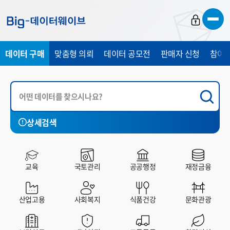
바
바
바
로
로
로
가
가
가
데이터 구매
맞춤형 의뢰
데이터 공모전
판매자 신청
참여 
기
기
기
상세검색
국토관리
공공행정
재정금융
산업고용
사회복지
교육
국토관리
공공행정
재정금융
전체
유료
무료
산업고용
사회복지
식품건강
문화관광