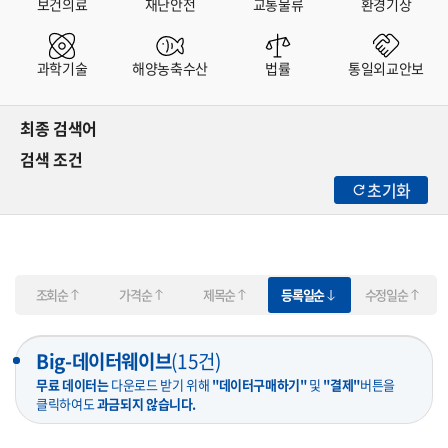
보건의료
재난안전
교통물류
환경기상
과학기술
해양농축수산
법률
통일외교안보
최종 검색어
검색 조건
초기화
조회순
가격순
제목순
등록일순
수정일순
Big-데이터웨이브
(
15
건)
무료 데이터는
다운로드 받기 위해
"데이터구매하기"
및
"결제"
버튼을
클릭하여도
과금되지 않습니다.