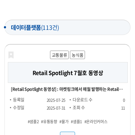
데이터플랫폼
(113건)
교통물류
농식품
Retail Spotlight 7월호 동영상
[Retail Spotlight 동영상] : 마켓링크에서 매월 발행하는 Retail
Spotlight 7월호 자료를 동영상으로 제작한 파일
등록일
다운로드 수
2025-07-25
0
수정일
조회 수
2025-07-31
11
#샘플2
#유통동향
#물가
#샘플1
#온라인커머스