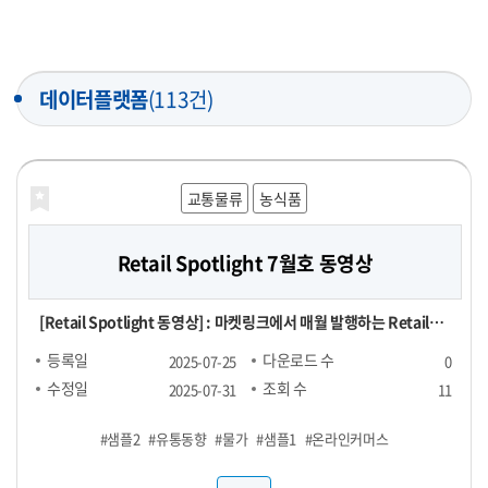
데이터플랫폼
(113건)
교통물류
농식품
Retail Spotlight 7월호 동영상
[Retail Spotlight 동영상] : 마켓링크에서 매월 발행하는 Retail
Spotlight 7월호 자료를 동영상으로 제작한 파일
등록일
다운로드 수
2025-07-25
0
수정일
조회 수
2025-07-31
11
#샘플2
#유통동향
#물가
#샘플1
#온라인커머스