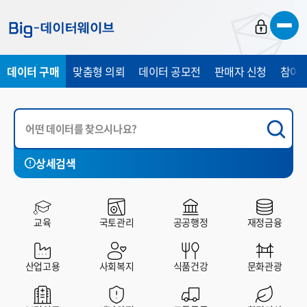
바
바
바
로
로
로
가
가
가
데이터 구매
맞춤형 의뢰
데이터 공모전
판매자 신청
참여 
기
기
기
상세검색
국토관리
공공행정
재정금융
산업고용
사회복지
교육
국토관리
공공행정
재정금융
전체
유료
무료
산업고용
사회복지
식품건강
문화관광