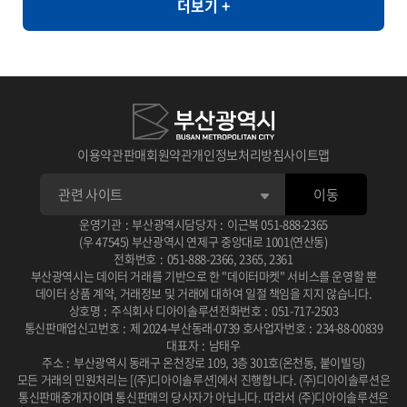
더보기 +
라면, 순대, 우동, 쫄면
와 같이 민감한 정보의 활용도가 제한되는 환경에서도 안전하게 고품
질의 데이터 분석을 지원할 수 있습니다. [개요] - 한국인의 자가 정신
건강 평가를 통한 우울, 불안, 스트레스, PTSD 척도와 상담사 진단
우울, 불안, 스트레스, PTSD 평가 [제공항목] - 지역코드 - 진단검사
유형 코드 - 자기진단 우울 - 자기진단 불안 - 자기진단 스트레스 - 자
기진단 외상후점수 - 상담사 진단 우울 - 상담사 진단 불안 - 상담사 진
이용약관
판매회원약관
개인정보처리방침
사이트맵
단 스트레스 - 상담사 진단 외상후 - 건강평가 관련 연구 � 일차의료
이동
에서 주요우울장애 선별을 위한 PHQ-2/PHQ-9 연속선별검사의 유
용성 연구 목적: 일차의료 환경에서 PHQ-2와 PHQ-9를 연속적으로
운영기관
:
부산광역시
담당자
:
이근복
051-888-2365
(우 47545) 부산광역시 연제구 중앙대로 1001(연산동)
사용하는 선별검사의 효율성과 정확성을 평가 사용 데이터: 2010년
전화번호
:
051-888-2366
,
2365
,
2361
부산광역시는 데이터 거래를 기반으로 한 "데이터마켓" 서비스를 운영할 뿐
2월부터 6월까지 일개 대학병원 외래환자 201명을 대상으로 PHQ-
데이터 상품 계약, 거래정보 및 거래에 대하여 일절 책임을 지지 않습니다.
2, PHQ-9, BDI 설문조사 및 DSM-IV 기준에 따른 주치의 면담 주요
상호명
:
주식회사 디아이솔루션
전화번호
:
051-717-2503
통신판매업신고번호
:
제 2024-부산동래-0739 호
사업자번호
:
234-88-00839
결과: PHQ-2/PHQ-9 연속선별검사는 단독 시행보다 진단 정확도가
대표자
:
남태우
높고 소요 시간이 적어 일차진료에서 우울증 선별에 유용한 도구로
주소
:
부산광역시 동래구 온천장로 109, 3층 301호(온천동, 붙이빌딩)
모든 거래의 민원처리는 [(주)디아이솔루션]에서 진행합니다.
(주)디아이솔루션은
확인됨 DOI / 링크: 논문 보기 � 뇌교육 기반 명상과 응용근신경학
통신판매중개자이며 통신판매의 당사자가 아닙니다.
따라서 (주)디아이솔루션은