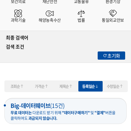
보건의료
재난안전
교통물류
환경기상
과학기술
해양농축수산
법률
통일외교안보
최종 검색어
검색 조건
초기화
조회순
가격순
제목순
등록일순
수정일순
Big-데이터웨이브
(
15
건)
무료 데이터는
다운로드 받기 위해
"데이터구매하기"
및
"결제"
버튼을
클릭하여도
과금되지 않습니다.