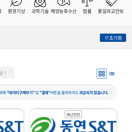
류
환경기상
과학기술
해양농축수산
법률
통일외교안보
초기화
순
 위해
"데이터구매하기"
및
"결제"
버튼을 클릭하여도
과금되지 않습니다.
재난안전