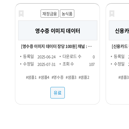
분의 비즈
있습니다. 유통 데이터를 활용하여 여러분의
재정금융
농식품
비즈니스를
영수증 이미지 데이터
신용카드
[영수증 이미지 데이터 장당 100원] 채널 : 대
[신용카드 결제 데이터
형마트, 편의점 기간 : 24년 1월 ~ ※온라인,
SKU : 2
등록일
다운로드 수
등록일
2025-06-24
0
오프라인 모두 포함되어있으며 사진마다 화질
5,000,000원 채널 : 네이버, 
수정일
조회 수
수정일
2025-07-31
107
이 다를 수 있음
자연드림, 컬
#샘플1
#샘플4
#영수증
#샘플3
#샘플2
#샘플3
: 매출수량 
유료