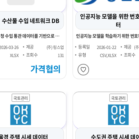
인공지능 모델을 위한 번
년 수산물 수입 네트워크 DB
터
세청 수입 통관 데이터를 기반으로 주
인공지능 모델을 학습하기 위한 번호
제 및 표준화
제공
등록일
제공
2026-03-26
(주) 링스업
2026-01-22
(
조회수
유형
조회수
XLSX
131
CSV,XLSX
가격협의
국토관리
국토관리
울경 주택 시세 데이터
수도권 주택 시세 데