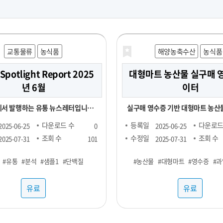
교통물류
농식품
해양농축수산
농식품
 Spotlight Report 2025
대형마트 농산물 실구매 
년 6월
이터
서 발행하는 유통 뉴스레터입니다.
실구매 영수증 기반 대형마트 농산물
되는 Retail Spotlight
소) 소비 데이터 - 기간 및 용량에 따라 가격 협
다운로드 수
등록일
다운로드
2025-06-25
0
2025-06-25
를 통해 최신 비즈니스 소식과 유용한
의 - 구매 가능 기간 : 24년 1월 ~ - 구매 채널 :
조회 수
수정일
조회 수
2025-07-31
101
2025-07-31
. -■ 25년 6월 분석 주
대형마트 - 주요 컬럼 : 영수증_이름
#유통
#분석
#샘플1
#단백질
#농산물
#대형마트
#영수증
#과
질(프로틴) -■ 내용 : 국내외 유통동
호, 성별, 연령대, 구매장소, 구매
riangle Market Analytics) -
시분, 상품명, 구매수량, 구매금액 - 농산물(과
유료
유료
Account Data) - KADA(Key
일, 채소) 구매가 포함된 영수증 RA
 Analytics) 마켓링크는 여러
로, 바스켓 분석 등에 사용 가능