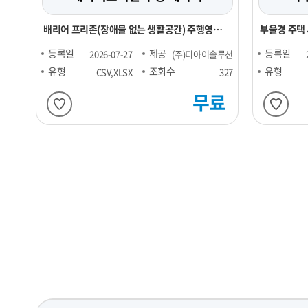
배리어 프리존(장애물 없는 생활공간) 주행영상
부울경 주택
데이터
등록일
제공
등록일
2026-07-27
(주)디아이솔루션
유형
조회수
유형
CSV,XLSX
327
무료