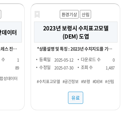
떼(ICE), 스무디, 아메리카노(HOT), 아메리
카노(ICE), 에이드, 카라멜마끼아또(HOT),
환경기상
산림
카라멜마끼아또(ICE), 카페라떼(HOT), 카페
2023년 보령시 수치표고모델
라떼(ICE), 카페모카(HOT), 카페모카(ICE)
진단데이터
(DEM) 도엽
▷ 분식 : 김밥(야채), 김밥(참치), 김밥(치즈),
돈까스, 떡볶이, 라면, 순대, 우동, 쫄면
트레스 진단
*상품설명 및 특징 : 2023년 수치지도를 기반
 생성 신경
으로 제작, 등고선과 표고점을 활용했은며, 등
 수
등록일
다운로드 수
1
2025-05-12
0
tworks) 모
고오류와 표고오류를 수정 *기간 및 범위 :
수정일
조회 수
89
2025-07-30
1,487
성데이터입니
2023년 1월 ~ 2023년 12월 *컬럼정보 : 비정
#합성데이터
#수치표고모델
#공간정보
#보령
#DEM
#산림
형이미지로 칼럼정보 없음 *약어/전문용어 설
특성을 지니
명 : DEM:Digital Elevation Model *활용예
유료
 개발에 적
제 : 각종 GIS시스템 및 서비스 구축 *제한: 본
자료는 민간 대상 공개제한자료로서 민간에 제
ic Data)
공할 수 없습니다. *국가공간정보기본법에 따
 합성데이터
른 비공개 데이터이므로 민간에게는 판매할 수