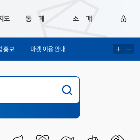
지도
통ㅤ계
소ㅤ개
부산 통계
플랫폼 소개
업 홍보
마켓 이용 안내
통계로 보는 부산
공지사항
데이터
통계 자료실
Big 월간뉴스
지도
통계 알림
이용 안내
5
통계 관련 정보
이용 문의 및 개선 요청