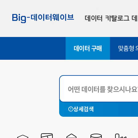
바
바
바
로
로
로
데이터 카탈로그
데
가
가
가
기
기
기
공공데이터
대
데이터 구매
맞춤형 
부산데이터
우
맞춤형 데이터
셀
전체
연계 데이터
국토관리
재정금융
데이터 제공 신청
사회복지
데이터 오류 신고
문화관광
상세검색
재난안전
환경기상
해양농축수산
법률