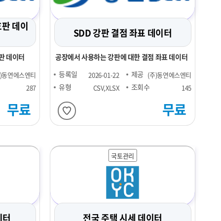
호판 데이
SDD 강판 결점 좌표 데이터
판 데이터
공장에서 사용하는 강판에 대한 결점 좌표 데이터
등록일
제공
주)동연에스엔티
2026-01-22
(주)동연에스엔티
유형
조회수
287
CSV,XLSX
145
무료
무료
국토관리
이터
전국 주택 시세 데이터