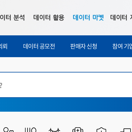
이터 분석
데이터 활용
데이터 마켓
데이터 
시 보드
상황판
데이터 구매
전국 통합맵
의뢰
데이터 공모전
판매자 신청
참여 기
수사례
시각화 서비스
맞춤형 의뢰
데이터 현황
프 분석
데이터 활용 서비스
데이터 공모전
지도 기반 
교육
주소 좌표 변환
판매자 신청
시민 공감
공공행정
산업고용
프로파일링
참여 기업 홍보
소상공인36
식품건강
마켓 이용 안내
보건의료
교통물류
과학기술
통일외교안보