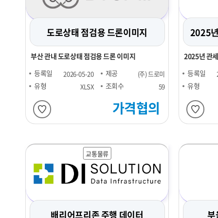
도로상태 점검용 드론이미지
2025
부산 관내 도로상태 점검용 드론 이미지
2025년 관
요 항목을 정
등록일
제공
등록일
2026-05-20
(주) 드로미
유형
조회수
유형
XLSX
59
가격협의
교통물류
배리어프리존 주행 데이터
부