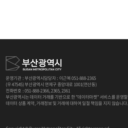
운영기관
:
부산광역시
담당자
:
이근복
051-888-2365
(우 47545) 부산광역시 연제구 중앙대로 1001(연산동)
전화번호
:
051-888-2366
,
2365
,
2361
부산광역시는 데이터 거래를 기반으로 한 "데이터마켓" 서비스를 운영할
데이터 상품 계약, 거래정보 및 거래에 대하여 일절 책임을 지지 않습니다