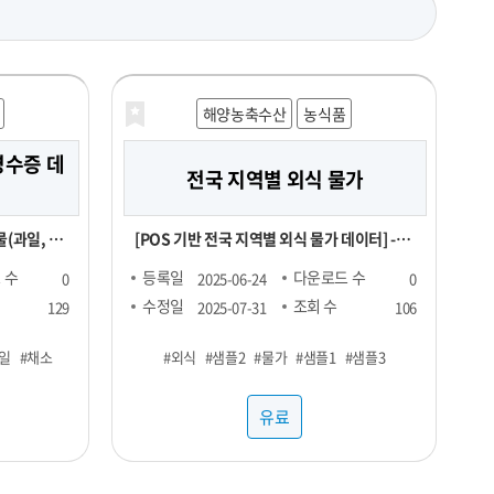
해양농축수산
농식품
영수증 데
전국 지역별 외식 물가
(과일, 채
[POS 기반 전국 지역별 외식 물가 데이터] - 1
개월 기준 -- 집계형 (지역별 메뉴 최저가, 최고
 수
등록일
다운로드 수
0
2025-06-24
0
가, 중앙값, Q1, Q3 값) : 업종당 9만 9천원 --
수정일
조회 수
129
2025-07-31
106
, 회원_번
RAW : 500만원 *협의 -- 지역 구분 : 전국 17
일
#채소
#외식
#샘플2
#물가
#샘플1
#샘플3
년월일, 구매
개 광역시도 -- 업종 구분 : 일반식당, 카페, 분
식 <업종별 메뉴 > ▷ 일반식당 : 갈비탕, 김치
유료
W DATA
찌개, 된장찌개, 삼계탕 설렁탕, 짜장면, 짬뽕,
칼국수 ▷ 카페 : 바닐라라떼(HOT), 바닐라라