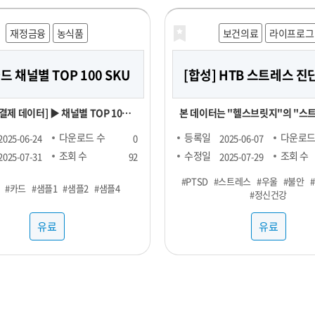
니스 성장을 지원하기 위해 노력하고
재정금융
농식품
보건의료
라이프로그
 성공적으로 운영해 보세요!
 채널별 TOP 100 SKU
[합성] HTB 스트레스 
] ▶ 채널별 TOP 100
본 데이터는 "헬스브릿지"의 "스
9,000원 ▶ RAW 형 데이터 :
데이터"를 기반으로, GAN(적대적
다운로드 수
등록일
다운로드
2025-06-24
0
2025-06-07
오아시스마켓,
망, Generative Adversarial Ne
조회 수
수정일
조회 수
2025-07-31
92
2025-07-29
리, 쿠팡 기간 : 25년 1월 ~ FACT
델을 활용하여 생성한 가상의 합
#PTSD
#스트레스
#우울
#불안
#카드
#샘플1
#샘플2
#샘플4
#정신건강
기준 TOP 100 SKU
다. 합성데이터는 개인정보를 포함하지 않으
면서도 원본과 통계적으로 유사한 
유료
유료
고 있어 임상 연구 및 의료 알고리즘
합합니다. 본 데이터셋은 개인정보 보호 및 연
구 목적을 위해 합성데이터(Synthet
기법을 기반으로 생성되었습니다.