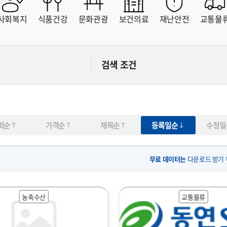
사회복지
식품건강
문화관광
보건의료
재난안전
교통물
가격협의
직접입력
~
원
원
검색 조건
회순
가격순
제목순
등록일순
수정일
무료 데이터는
다운로드 받기
농축수산
교통물류