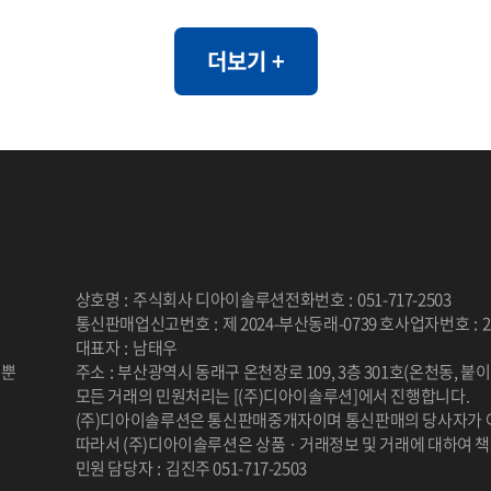
는 실제 데이터의 통계적 특성과 패
하여, 개인정보 유출 위험 없이 자
더보기 +
이 가능하도록 설계되었습니다. 특
건/사회 데이터와 같이 민감한 정
가 제한되는 환경에서도 안전하게 
이터 분석을 지원할 수 있습니다. [개요] - 한국
인의 자가 정신 건강 평가를 통한 우
스트레스, PTSD 척도와 상담사 진
안, 스트레스, PTSD 평가 [제공항목] - 지역코
상호명
:
주식회사 디아이솔루션
전화번호
:
051-717-2503
드 - 진단검사 유형 코드 - 자기진단 
통신판매업신고번호
:
제 2024-부산동래-0739 호
사업자번호
:
2
진단 불안 - 자기진단 스트레스 - 
대표자
:
남태우
 뿐
주소
:
부산광역시 동래구 온천장로 109, 3층 301호(온천동, 붙
상후점수 - 상담사 진단 우울 - 상담
.
모든 거래의 민원처리는 [(주)디아이솔루션]에서 진행합니다.
안 - 상담사 진단 스트레스 - 상담사
(주)디아이솔루션은 통신판매중개자이며 통신판매의 당사자가 
후 - 건강평가 관련 연구 � 일차의료에서 주요
따라서 (주)디아이솔루션은 상품 · 거래정보 및 거래에 대하여 
민원 담당자
:
김진주 051-717-2503
우울장애 선별을 위한 PHQ-2/PH