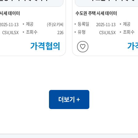
 시세 데이터
수도권 주택 시세 데이터
제공
등록일
제공
2025-11-13
(주)오키씨
2025-11-13
조회수
유형
조회수
CSV,XLSX
226
CSV,XLSX
가격협의
가
더보기 +