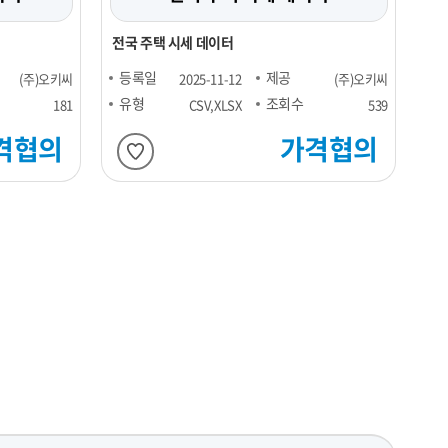
전국 주택 시세 데이터
등록일
제공
(주)오키씨
2025-11-12
(주)오키씨
유형
조회수
181
CSV,XLSX
539
격협의
가격협의