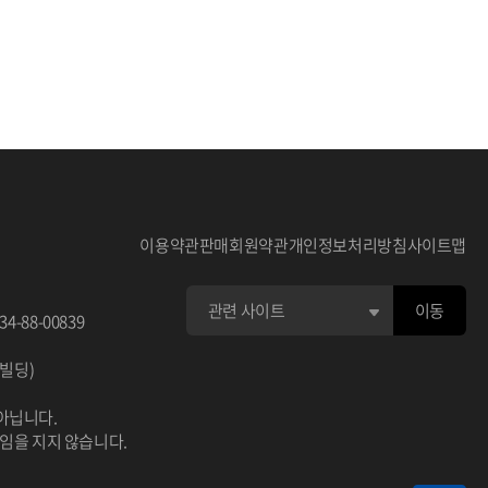
턴을 모사
없습니다. 공공기관/지자체에서 데이터 구매
유로운 분석
시 담당자에게 필히 연락하세요.
히 의료/보
보의 활용도
고품질의 데
울, 불안,
단 우울, 불
이용약관
판매회원약관
개인정보처리방침
사이트맵
우울 - 자기
이동
34-88-00839
자기진단 외
이빌딩)
사 진단 불
 진단 외상
아닙니다.
책임을 지지 않습니다.
Q-9 연속선