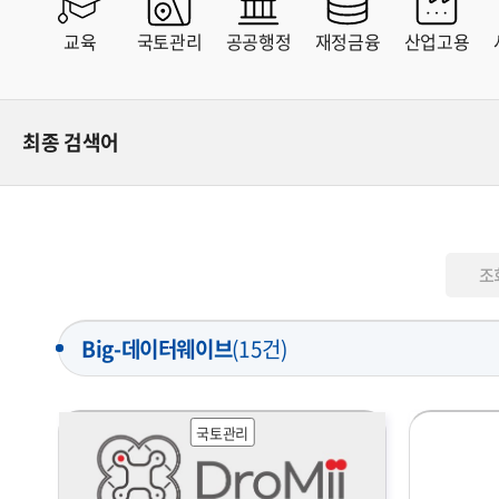
교육
국토관리
공공행정
재정금융
산업고용
전체
유료
무료
최종 검색어
조
Big-데이터웨이브
(
15
건)
국토관리