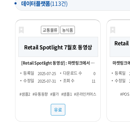
데이터플랫폼
(113건)
교통물류
농식품
Retail
Retail Spotlight 7월호 동영상
[Retail Spotlight 동영상] : 마켓링크에서 매
마켓링크에
월 발행하는 Retail Spotlight 7월호 자료를
매달 업데이트
등록일
다운로드 수
등록일
2025-07-25
0
동영상으로 제작한 파일
Report
수정일
조회 수
수정일
2025-07-31
11
정보를 전달해드립니다
#샘플2
#유통동향
#물가
#샘플1
#온라인커머스
#POS
제 : 단백
향 - TMA(T
유료
KAD(Key 
Account Data