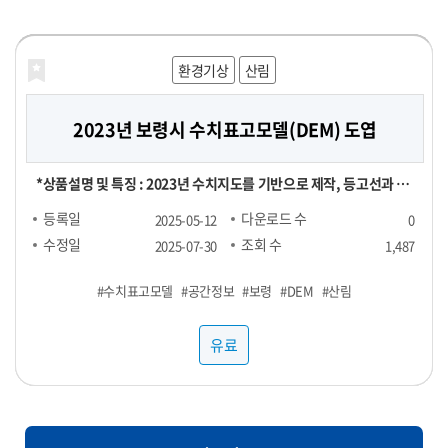
공적으로 운영해 보세요!
해양농축수산
해양농축수산
보건의료
재정금융
재정금융
환경기상
라이프로그
농식품
농식품
산림
농식품
농식품
2023년 보령시 수치표고모델(DEM) 도엽
대형마트 농산물 실구매 영수증 데이터
[합성] HTB 스트레스 진단데이터
신용카드 채널별 TOP 100 SKU
전국 지역별 외식 물가
영수증 이미지 데이터
실구매 영수증 기반 대형마트 농산물(과일, 채소) 소비 데이터 - 기간
[영수증 이미지 데이터 장당 100원] 채널 : 대형마트, 편의점 기간 :
[신용카드 결제 데이터] ▶ 채널별 TOP 100 SKU : 29,000원 ▶
[POS 기반 전국 지역별 외식 물가 데이터] - 1개월 기준 -- 집계형 (지
본 데이터는 "헬스브릿지"의 "스트레스 진단데이터"를 기반으로,
*상품설명 및 특징 : 2023년 수치지도를 기반으로 제작, 등고선과 표
및 용량에 따라 가격 협의 - 구매 가능 기간 : 24년 1월 ~ - 구매 채널 :
24년 1월 ~ ※온라인, 오프라인 모두 포함되어있으며 사진마다 화질
RAW 형 데이터 : 5,000,000원 채널 : 네이버, 오아시스마켓, 자연드
역별 메뉴 최저가, 최고가, 중앙값, Q1, Q3 값) : 업종당 9만 9천원 --
GAN(적대적 생성 신경망, Generative Adversarial Networks)
고점을 활용했은며, 등고오류와 표고오류를 수정 *기간 및 범위 :
등록일
등록일
등록일
등록일
등록일
등록일
다운로드 수
다운로드 수
다운로드 수
다운로드 수
다운로드 수
다운로드 수
2025-06-25
2025-06-24
2025-06-24
2025-06-24
2025-06-07
2025-05-12
0
0
0
0
1
0
대형마트 - 주요 컬럼 : 영수증_이름, 회원_번호, 성별, 연령대, 구매
이 다를 수 있음
림, 컬리, 쿠팡 기간 : 25년 1월 ~ FACT : 매출수량 기준 TOP 100
RAW : 500만원 *협의 -- 지역 구분 : 전국 17개 광역시도 -- 업종 구
모델을 활용하여 생성한 가상의 합성데이터입니다. 합성데이터는 개
2023년 1월 ~ 2023년 12월 *컬럼정보 : 비정형이미지로 칼럼정보
수정일
수정일
수정일
수정일
수정일
수정일
조회 수
조회 수
조회 수
조회 수
조회 수
조회 수
2025-07-31
2025-07-31
2025-07-31
2025-07-31
2025-07-29
2025-07-30
1,487
129
107
106
92
89
장소, 구매년월일, 구매시분, 상품명, 구매수량, 구매금액 - 농산물
SKU
분 : 일반식당, 카페, 분식 <업종별 메뉴 > ▷ 일반식당 : 갈비탕, 김치
인정보를 포함하지 않으면서도 원본과 통계적으로 유사한 특성을 지
없음 *약어/전문용어 설명 : DEM:Digital Elevation Model *활용
#PTSD
#수치표고모델
#농산물
#샘플1
#스트레스
#샘플3
#외식
#샘플4
#대형마트
#샘플2
#카드
#우울
#공간정보
#샘플1
#영수증
#물가
#불안
#영수증
#보령
#샘플1
#샘플2
#합성데이터
#샘플3
#과일
#DEM
#샘플3
#샘플4
#샘플2
#채소
#산림
#정신건강
(과일, 채소) 구매가 포함된 영수증 RAW DATA로, 바스켓 분석 등에
찌개, 된장찌개, 삼계탕 설렁탕, 짜장면, 짬뽕, 칼국수 ▷ 카페 : 바닐
니고 있어 임상 연구 및 의료 알고리즘 개발에 적합합니다. 본 데이터
예제 : 각종 GIS시스템 및 서비스 구축 *제한: 본자료는 민간 대상 공
사용 가능
라라떼(HOT), 바닐라라떼(ICE), 스무디, 아메리카노(HOT), 아메
셋은 개인정보 보호 및 연구 목적을 위해 합성데이터(Synthetic
개제한자료로서 민간에 제공할 수 없습니다. *국가공간정보기본법
유료
유료
유료
유료
유료
유료
리카노(ICE), 에이드, 카라멜마끼아또(HOT), 카라멜마끼아또
Data) 기법을 기반으로 생성되었습니다. 합성데이터는 실제 데이터
에 따른 비공개 데이터이므로 민간에게는 판매할 수 없습니다. 공공
(ICE), 카페라떼(HOT), 카페라떼(ICE), 카페모카(HOT), 카페모카
의 통계적 특성과 패턴을 모사하여, 개인정보 유출 위험 없이 자유로
기관/지자체에서 데이터 구매 시 담당자에게 필히 연락하세요.
(ICE) ▷ 분식 : 김밥(야채), 김밥(참치), 김밥(치즈), 돈까스, 떡볶이,
운 분석이 가능하도록 설계되었습니다. 특히 의료/보건/사회 데이터