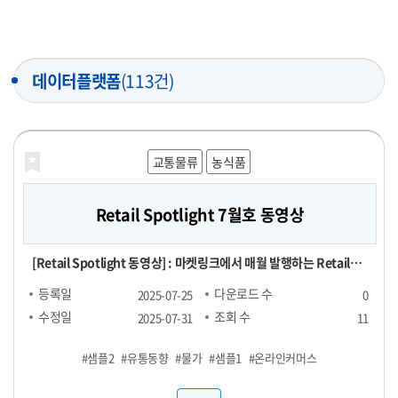
데이터플랫폼
(113건)
교통물류
농식품
Retail Spotlight 7월호 동영상
[Retail Spotlight 동영상] : 마켓링크에서 매월 발행하는 Retail
Spotlight 7월호 자료를 동영상으로 제작한 파일
등록일
다운로드 수
2025-07-25
0
수정일
조회 수
2025-07-31
11
#샘플2
#유통동향
#물가
#샘플1
#온라인커머스