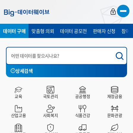
바
바
바
로
로
로
가
가
가
데이터 구매
맞춤형 의뢰
데이터 공모전
판매자 신청
참여 
기
기
기
상세검색
국토관리
공공행정
재정금융
산업고용
사회복지
교육
국토관리
공공행정
재정금융
전체
유료
무료
산업고용
사회복지
식품건강
문화관광