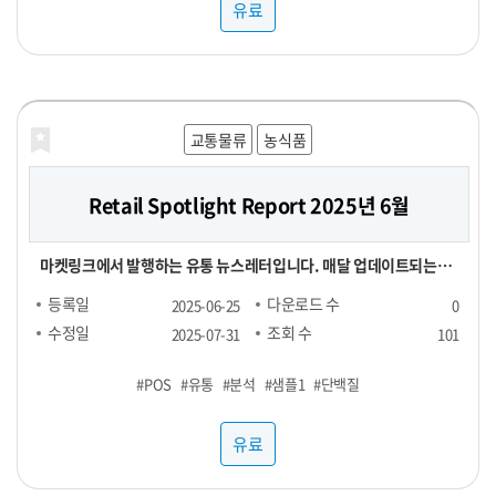
유료
교통물류
농식품
Retail Spotlight Report 2025년 6월
마켓링크에서 발행하는 유통 뉴스레터입니다. 매달 업데이트되는
Retail Spotlight Report를 통해 최신 비즈니스 소식과 유용한 정
등록일
다운로드 수
2025-06-25
0
보를 전달해드립니다. -■ 25년 6월 분석 주제 : 단백질(프로틴) -■
수정일
조회 수
2025-07-31
101
내용 : 국내외 유통동향 - TMA(Triangle Market Analytics) -
#POS
#유통
#분석
#샘플1
#단백질
KAD(Key Account Data) - KADA(Key Account Data
Analytics) 마켓링크는 여러분의 비즈니스 성장을 지원하기 위해 노
유료
력하고 있습니다. 유통 데이터를 활용하여 여러분의 비즈니스를 성