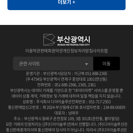
더보기 +
라면, 순대, 우동, 쫄면
와 같이 민감한 정보의 활용도가 제한되는 환경에서도 안전하게 고품
질의 데이터 분석을 지원할 수 있습니다. [개요] - 한국인의 자가 정신
건강 평가를 통한 우울, 불안, 스트레스, PTSD 척도와 상담사 진단
우울, 불안, 스트레스, PTSD 평가 [제공항목] - 지역코드 - 진단검사
유형 코드 - 자기진단 우울 - 자기진단 불안 - 자기진단 스트레스 - 자
기진단 외상후점수 - 상담사 진단 우울 - 상담사 진단 불안 - 상담사 진
이용약관
판매회원약관
개인정보처리방침
사이트맵
단 스트레스 - 상담사 진단 외상후 - 건강평가 관련 연구 � 일차의료
이동
에서 주요우울장애 선별을 위한 PHQ-2/PHQ-9 연속선별검사의 유
용성 연구 목적: 일차의료 환경에서 PHQ-2와 PHQ-9를 연속적으로
운영기관
:
부산광역시
담당자
:
이근복
051-888-2365
(우 47545) 부산광역시 연제구 중앙대로 1001(연산동)
사용하는 선별검사의 효율성과 정확성을 평가 사용 데이터: 2010년
전화번호
:
051-888-2366
,
2365
,
2361
부산광역시는 데이터 거래를 기반으로 한 "데이터마켓" 서비스를 운영할 뿐
2월부터 6월까지 일개 대학병원 외래환자 201명을 대상으로 PHQ-
데이터 상품 계약, 거래정보 및 거래에 대하여 일절 책임을 지지 않습니다.
2, PHQ-9, BDI 설문조사 및 DSM-IV 기준에 따른 주치의 면담 주요
상호명
:
주식회사 디아이솔루션
전화번호
:
051-717-2503
통신판매업신고번호
:
제 2024-부산동래-0739 호
사업자번호
:
234-88-00839
결과: PHQ-2/PHQ-9 연속선별검사는 단독 시행보다 진단 정확도가
대표자
:
남태우
높고 소요 시간이 적어 일차진료에서 우울증 선별에 유용한 도구로
주소
:
부산광역시 동래구 온천장로 109, 3층 301호(온천동, 붙이빌딩)
모든 거래의 민원처리는 [(주)디아이솔루션]에서 진행합니다.
(주)디아이솔루션은
확인됨 DOI / 링크: 논문 보기 � 뇌교육 기반 명상과 응용근신경학
통신판매중개자이며 통신판매의 당사자가 아닙니다.
따라서 (주)디아이솔루션은