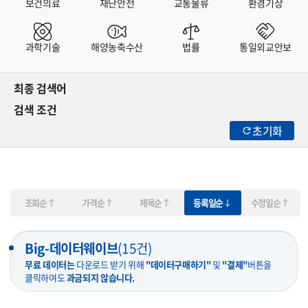
보건의료
재난안전
교통물류
환경기상
과학기술
해양농축수산
법률
통일외교안보
최종 검색어
검색 조건
초기화
조회순
가격순
제목순
등록일순
수정일순
Big-데이터웨이브
(
15
건)
무료 데이터는
다운로드 받기 위해
"데이터구매하기"
및
"결제"
버튼을
클릭하여도
과금되지 않습니다.