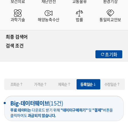
보건의료
재난안전
교통물류
환경기상
과학기술
해양농축수산
법률
통일외교안보
최종 검색어
검색 조건
초기화
조회순
가격순
제목순
등록일순
수정일순
Big-데이터웨이브
(
15
건)
무료 데이터는
다운로드 받기 위해
"데이터구매하기"
및
"결제"
버튼을
클릭하여도
과금되지 않습니다.