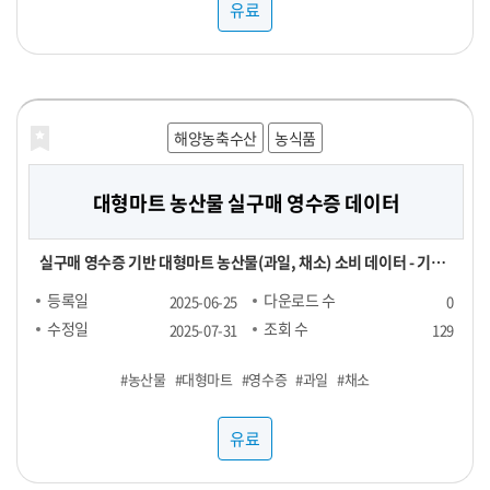
유료
해양농축수산
농식품
대형마트 농산물 실구매 영수증 데이터
실구매 영수증 기반 대형마트 농산물(과일, 채소) 소비 데이터 - 기간
및 용량에 따라 가격 협의 - 구매 가능 기간 : 24년 1월 ~ - 구매 채널 :
등록일
다운로드 수
2025-06-25
0
대형마트 - 주요 컬럼 : 영수증_이름, 회원_번호, 성별, 연령대, 구매
수정일
조회 수
2025-07-31
129
장소, 구매년월일, 구매시분, 상품명, 구매수량, 구매금액 - 농산물
#농산물
#대형마트
#영수증
#과일
#채소
(과일, 채소) 구매가 포함된 영수증 RAW DATA로, 바스켓 분석 등에
사용 가능
유료