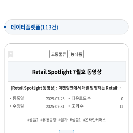
데이터플랫폼
(113건)
교통물류
농식품
Retail Spotlight 7월호 동영상
[Retail Spotlight 동영상] : 마켓링크에서 매월 발행하는 Retail
Spotlight 7월호 자료를 동영상으로 제작한 파일
등록일
다운로드 수
2025-07-25
0
수정일
조회 수
2025-07-31
11
#샘플2
#유통동향
#물가
#샘플1
#온라인커머스