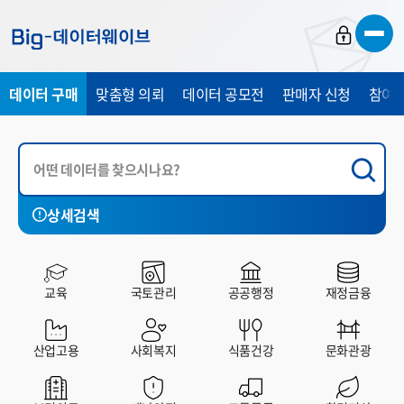
바
바
바
로
로
로
가
가
가
데이터 구매
맞춤형 의뢰
데이터 공모전
판매자 신청
참여 
기
기
기
상세검색
국토관리
공공행정
재정금융
산업고용
사회복지
교육
국토관리
공공행정
재정금융
전체
유료
무료
산업고용
사회복지
식품건강
문화관광