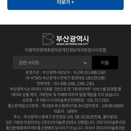
더보기 +
라면, 순대, 우동, 쫄면
와 같이 민감한 정보의 활용도가 제한되는 환경에서도 안전하게 고품
질의 데이터 분석을 지원할 수 있습니다. [개요] - 한국인의 자가 정신
건강 평가를 통한 우울, 불안, 스트레스, PTSD 척도와 상담사 진단
우울, 불안, 스트레스, PTSD 평가 [제공항목] - 지역코드 - 진단검사
유형 코드 - 자기진단 우울 - 자기진단 불안 - 자기진단 스트레스 - 자
기진단 외상후점수 - 상담사 진단 우울 - 상담사 진단 불안 - 상담사 진
이용약관
판매회원약관
개인정보처리방침
사이트맵
단 스트레스 - 상담사 진단 외상후 - 건강평가 관련 연구 � 일차의료
이동
에서 주요우울장애 선별을 위한 PHQ-2/PHQ-9 연속선별검사의 유
용성 연구 목적: 일차의료 환경에서 PHQ-2와 PHQ-9를 연속적으로
운영기관
:
부산광역시
담당자
:
이근복
051-888-2365
(우 47545) 부산광역시 연제구 중앙대로 1001(연산동)
사용하는 선별검사의 효율성과 정확성을 평가 사용 데이터: 2010년
전화번호
:
051-888-2366
,
2365
,
2361
부산광역시는 데이터 거래를 기반으로 한 "데이터마켓" 서비스를 운영할 뿐
2월부터 6월까지 일개 대학병원 외래환자 201명을 대상으로 PHQ-
데이터 상품 계약, 거래정보 및 거래에 대하여 일절 책임을 지지 않습니다.
2, PHQ-9, BDI 설문조사 및 DSM-IV 기준에 따른 주치의 면담 주요
상호명
:
주식회사 디아이솔루션
전화번호
:
051-717-2503
통신판매업신고번호
:
제 2024-부산동래-0739 호
사업자번호
:
234-88-00839
결과: PHQ-2/PHQ-9 연속선별검사는 단독 시행보다 진단 정확도가
대표자
:
남태우
높고 소요 시간이 적어 일차진료에서 우울증 선별에 유용한 도구로
주소
:
부산광역시 동래구 온천장로 109, 3층 301호(온천동, 붙이빌딩)
모든 거래의 민원처리는 [(주)디아이솔루션]에서 진행합니다.
(주)디아이솔루션은
확인됨 DOI / 링크: 논문 보기 � 뇌교육 기반 명상과 응용근신경학
통신판매중개자이며 통신판매의 당사자가 아닙니다.
따라서 (주)디아이솔루션은