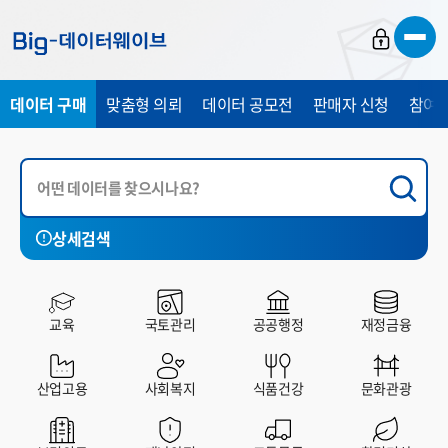
바
바
바
로
로
로
가
가
가
데이터 구매
맞춤형 의뢰
데이터 공모전
판매자 신청
참여 
기
기
기
상세검색
국토관리
공공행정
재정금융
산업고용
사회복지
교육
국토관리
공공행정
재정금융
전체
유료
무료
산업고용
사회복지
식품건강
문화관광