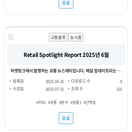
유료
교통물류
농식품
Retail Spotlight Report 2025년 6월
마켓링크에서 발행하는 유통 뉴스레터입니다. 매달 업데이트되는
Retail Spotlight Report를 통해 최신 비즈니스 소식과 유용한 정
등록일
다운로드 수
2025-06-25
0
보를 전달해드립니다. -■ 25년 6월 분석 주제 : 단백질(프로틴) -■
수정일
조회 수
2025-07-31
101
내용 : 국내외 유통동향 - TMA(Triangle Market Analytics) -
#POS
#유통
#분석
#샘플1
#단백질
KAD(Key Account Data) - KADA(Key Account Data
Analytics) 마켓링크는 여러분의 비즈니스 성장을 지원하기 위해 노
유료
력하고 있습니다. 유통 데이터를 활용하여 여러분의 비즈니스를 성