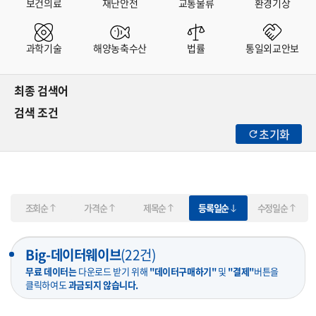
보건의료
재난안전
교통물류
환경기상
과학기술
해양농축수산
법률
통일외교안보
최종 검색어
검색 조건
초기화
조회순
가격순
제목순
등록일순
수정일순
Big-데이터웨이브
(
22
건)
무료 데이터는
다운로드 받기 위해
"데이터구매하기"
및
"결제"
버튼을
클릭하여도
과금되지 않습니다.