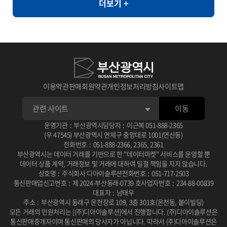
더보기 +
라면, 순대, 우동, 쫄면
와 같이 민감한 정보의 활용도가 제한되는 환경에서도 안전하게 고품
질의 데이터 분석을 지원할 수 있습니다. [개요] - 한국인의 자가 정신
건강 평가를 통한 우울, 불안, 스트레스, PTSD 척도와 상담사 진단
우울, 불안, 스트레스, PTSD 평가 [제공항목] - 지역코드 - 진단검사
유형 코드 - 자기진단 우울 - 자기진단 불안 - 자기진단 스트레스 - 자
기진단 외상후점수 - 상담사 진단 우울 - 상담사 진단 불안 - 상담사 진
이용약관
판매회원약관
개인정보처리방침
사이트맵
단 스트레스 - 상담사 진단 외상후 - 건강평가 관련 연구 � 일차의료
이동
에서 주요우울장애 선별을 위한 PHQ-2/PHQ-9 연속선별검사의 유
용성 연구 목적: 일차의료 환경에서 PHQ-2와 PHQ-9를 연속적으로
운영기관
:
부산광역시
담당자
:
이근복
051-888-2365
(우 47545) 부산광역시 연제구 중앙대로 1001(연산동)
사용하는 선별검사의 효율성과 정확성을 평가 사용 데이터: 2010년
전화번호
:
051-888-2366
,
2365
,
2361
부산광역시는 데이터 거래를 기반으로 한 "데이터마켓" 서비스를 운영할 뿐
2월부터 6월까지 일개 대학병원 외래환자 201명을 대상으로 PHQ-
데이터 상품 계약, 거래정보 및 거래에 대하여 일절 책임을 지지 않습니다.
2, PHQ-9, BDI 설문조사 및 DSM-IV 기준에 따른 주치의 면담 주요
상호명
:
주식회사 디아이솔루션
전화번호
:
051-717-2503
통신판매업신고번호
:
제 2024-부산동래-0739 호
사업자번호
:
234-88-00839
결과: PHQ-2/PHQ-9 연속선별검사는 단독 시행보다 진단 정확도가
대표자
:
남태우
높고 소요 시간이 적어 일차진료에서 우울증 선별에 유용한 도구로
주소
:
부산광역시 동래구 온천장로 109, 3층 301호(온천동, 붙이빌딩)
모든 거래의 민원처리는 [(주)디아이솔루션]에서 진행합니다.
(주)디아이솔루션은
확인됨 DOI / 링크: 논문 보기 � 뇌교육 기반 명상과 응용근신경학
통신판매중개자이며 통신판매의 당사자가 아닙니다.
따라서 (주)디아이솔루션은