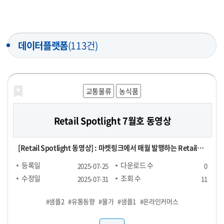
데이터플랫폼
(113건)
교통물류
농식품
Retail Spotlight 7월호 동영상
[Retail Spotlight 동영상] : 마켓링크에서 매월 발행하는 Retail
Spotlight 7월호 자료를 동영상으로 제작한 파일
등록일
다운로드 수
2025-07-25
0
수정일
조회 수
2025-07-31
11
#샘플2
#유통동향
#물가
#샘플1
#온라인커머스