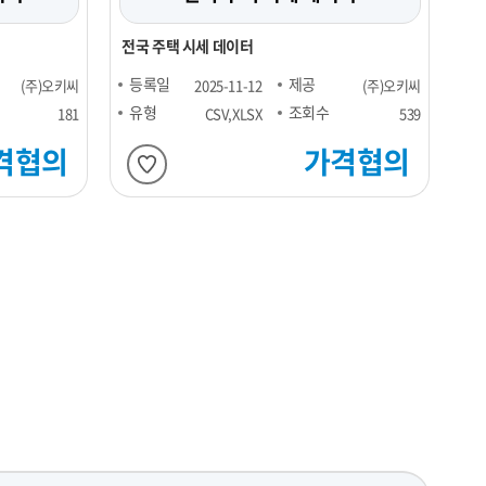
전국 주택 시세 데이터
등록일
제공
(주)오키씨
2025-11-12
(주)오키씨
유형
조회수
181
CSV,XLSX
539
격협의
가격협의