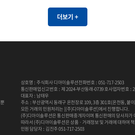
또(ICE), 카페라떼(HOT), 카페
는 실제 데이터의 통계적 특성과 패
, 카페모카(HOT), 카페모카(ICE)
하여, 개인정보 유출 위험 없이 자
더보기 +
김밥(야채), 김밥(참치), 김밥(치즈),
이 가능하도록 설계되었습니다. 특
볶이, 라면, 순대, 우동, 쫄면
건/사회 데이터와 같이 민감한 정
가 제한되는 환경에서도 안전하게 
이터 분석을 지원할 수 있습니다. [개요] - 한국
인의 자가 정신 건강 평가를 통한 우
스트레스, PTSD 척도와 상담사 진
안, 스트레스, PTSD 평가 [제공항목] - 지역코
상호명
:
주식회사 디아이솔루션
전화번호
:
051-717-2503
드 - 진단검사 유형 코드 - 자기진단 
통신판매업신고번호
:
제 2024-부산동래-0739 호
사업자번호
:
2
진단 불안 - 자기진단 스트레스 - 
대표자
:
남태우
 뿐
주소
:
부산광역시 동래구 온천장로 109, 3층 301호(온천동, 붙
상후점수 - 상담사 진단 우울 - 상담
.
모든 거래의 민원처리는 [(주)디아이솔루션]에서 진행합니다.
안 - 상담사 진단 스트레스 - 상담사
(주)디아이솔루션은 통신판매중개자이며 통신판매의 당사자가 
후 - 건강평가 관련 연구 � 일차의료에서 주요
따라서 (주)디아이솔루션은 상품 · 거래정보 및 거래에 대하여 
민원 담당자
:
김진주 051-717-2503
우울장애 선별을 위한 PHQ-2/PH