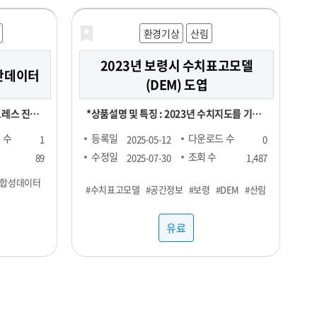
환경기상
산림
2023년 보령시 수치표고모델
진단데이터
(DEM) 도엽
트레스 진단
*상품설명 및 특징 : 2023년 수치지도를 기반
 생성 신경
으로 제작, 등고선과 표고점을 활용했은며, 등
 수
등록일
다운로드 수
1
2025-05-12
0
tworks) 모
고오류와 표고오류를 수정 *기간 및 범위 :
수정일
조회 수
89
2025-07-30
1,487
성데이터입니
2023년 1월 ~ 2023년 12월 *컬럼정보 : 비정
#합성데이터
#수치표고모델
#공간정보
#보령
#DEM
#산림
형이미지로 칼럼정보 없음 *약어/전문용어 설
특성을 지니
명 : DEM:Digital Elevation Model *활용예
유료
 개발에 적
제 : 각종 GIS시스템 및 서비스 구축 *제한: 본
자료는 민간 대상 공개제한자료로서 민간에 제
ic Data)
공할 수 없습니다. *국가공간정보기본법에 따
 합성데이터
른 비공개 데이터이므로 민간에게는 판매할 수