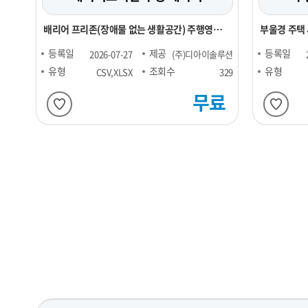
배리어 프리존(장애물 없는 생활공간) 주행영상
부울경 주택
데이터
등록일
제공
등록일
2026-07-27
(주)디아이솔루션
유형
조회수
유형
CSV,XLSX
329
무료