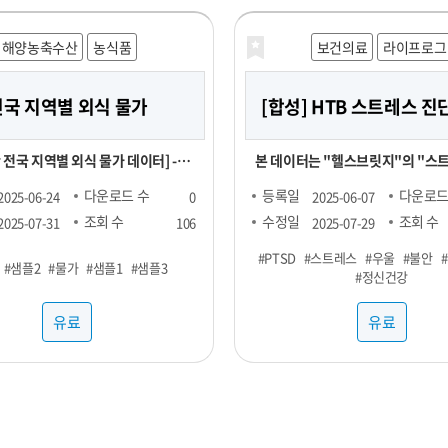
니스 성장을 지원하기 위해 노력하고
해양농축수산
농식품
보건의료
라이프로그
 성공적으로 운영해 보세요!
전국 지역별 외식 물가
[합성] HTB 스트레스 
 전국 지역별 외식 물가 데이터] - 1
본 데이터는 "헬스브릿지"의 "스
-- 집계형 (지역별 메뉴 최저가, 최고
데이터"를 기반으로, GAN(적대적
다운로드 수
등록일
다운로드
2025-06-24
0
2025-06-07
Q1, Q3 값) : 업종당 9만 9천원 --
망, Generative Adversarial Ne
조회 수
수정일
조회 수
2025-07-31
106
2025-07-29
 -- 지역 구분 : 전국 17
델을 활용하여 생성한 가상의 합
#PTSD
#스트레스
#우울
#불안
#샘플2
#물가
#샘플1
#샘플3
#정신건강
-- 업종 구분 : 일반식당, 카페, 분
다. 합성데이터는 개인정보를 포함하지 않으
면서도 원본과 통계적으로 유사한 
유료
유료
찌개, 삼계탕 설렁탕, 짜장면, 짬뽕,
고 있어 임상 연구 및 의료 알고리즘
카페 : 바닐라라떼(HOT), 바닐라라
합합니다. 본 데이터셋은 개인정보 보호 및 연
, 스무디, 아메리카노(HOT), 아메리
구 목적을 위해 합성데이터(Synthet
), 에이드, 카라멜마끼아또(HOT),
기법을 기반으로 생성되었습니다.