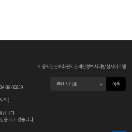
턴을 모사
없습니다. 공공기관/지자체에서 데이터 구매
유로운 분석
시 담당자에게 필히 연락하세요.
히 의료/보
보의 활용도
고품질의 데
울, 불안,
단 우울, 불
이용약관
판매회원약관
개인정보처리방침
사이트맵
우울 - 자기
이동
34-88-00839
자기진단 외
이빌딩)
사 진단 불
 진단 외상
아닙니다.
책임을 지지 않습니다.
Q-9 연속선