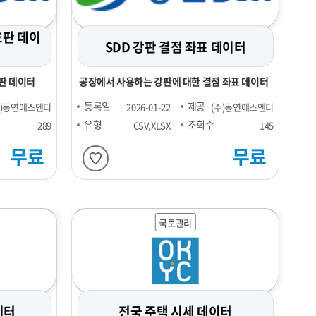
호판 데이
SDD 강판 결점 좌표 데이터
판 데이터
공장에서 사용하는 강판에 대한 결점 좌표 데이터
등록일
제공
주)동연에스엔티
2026-01-22
(주)동연에스엔티
유형
조회수
289
CSV,XLSX
145
무료
무료
국토관리
이터
전국 주택 시세 데이터