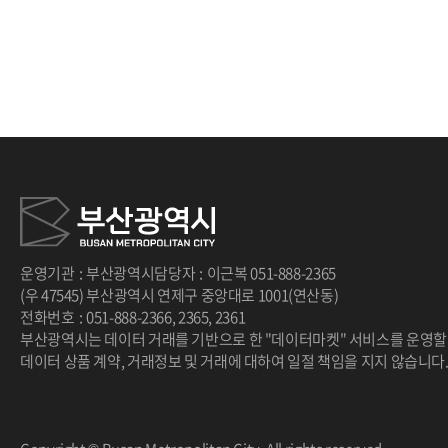
카라멜마끼아
라떼(ICE)
▷ 분식 : 
돈까스, 떡
운영기관
:
부산광역시
담당자
:
이근복
051-888-2365
(우 47545) 부산광역시 연제구 중앙대로 1001(연산동)
전화번호
:
051-888-2366
,
2365
,
2361
부산광역시는 데이터 거래를 기반으로 한 "데이터마켓" 서비스를 운영할
데이터 상품 계약, 거래정보 및 거래에 대하여 일절 책임을 지지 않습니다