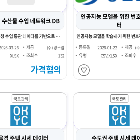
인공지능 모델을 위한 번
년 수산물 수입 네트워크 DB
터
세청 수입 통관 데이터를 기반으로 주
인공지능 모델을 학습하기 위한 번호
제 및 표준화
제공
등록일
제공
2026-03-26
(주) 링스업
2026-01-22
(
조회수
유형
조회수
XLSX
132
CSV,XLSX
가격협의
국토관리
국토관리
울경 주택 시세 데이터
수도권 주택 시세 데