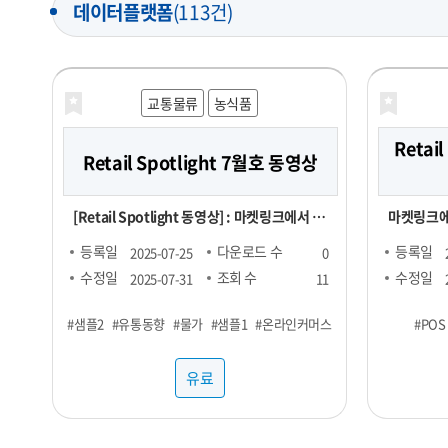
데이터플랫폼
(113건)
교통물류
농식품
Retail
Retail Spotlight 7월호 동영상
[Retail Spotlight 동영상] : 마켓링크에서 매
마켓링크에
월 발행하는 Retail Spotlight 7월호 자료를
매달 업데이트
등록일
다운로드 수
등록일
2025-07-25
0
동영상으로 제작한 파일
Report
수정일
조회 수
수정일
2025-07-31
11
정보를 전달해드립니다
#샘플2
#유통동향
#물가
#샘플1
#온라인커머스
#POS
제 : 단백
향 - TMA(T
유료
KAD(Key 
Account Data