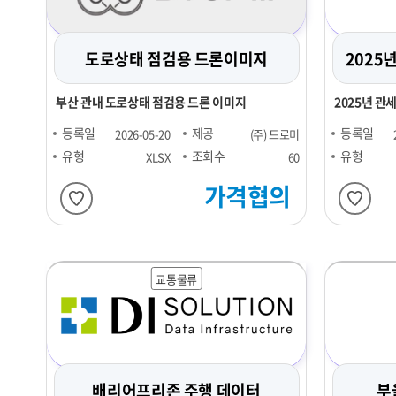
도로상태 점검용 드론이미지
2025
부산 관내 도로상태 점검용 드론 이미지
2025년 관
요 항목을 정
등록일
제공
등록일
2026-05-20
(주) 드로미
유형
조회수
유형
XLSX
60
가격협의
교통물류
배리어프리존 주행 데이터
부