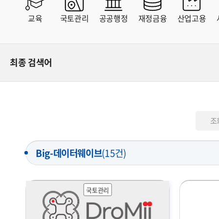
교육
국토관리
공공행정
재정금융
산업고용
전체
유료
무료
최종 검색어
조
Big-데이터웨이브
(
15
건)
국토관리