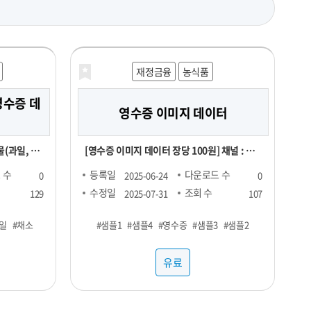
재정금융
농식품
영수증 데
영수증 이미지 데이터
(과일, 채
[영수증 이미지 데이터 장당 100원] 채널 : 대
형마트, 편의점 기간 : 24년 1월 ~ ※온라인,
 수
등록일
다운로드 수
0
2025-06-24
0
오프라인 모두 포함되어있으며 사진마다 화질
수정일
조회 수
129
2025-07-31
107
, 회원_번
이 다를 수 있음
일
#채소
#샘플1
#샘플4
#영수증
#샘플3
#샘플2
년월일, 구매
유료
W DATA