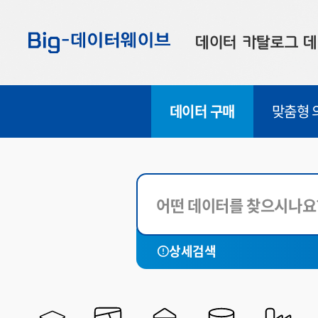
바
바
바
로
로
로
데이터 카탈로그
데
가
가
가
기
기
기
공공데이터
대
데이터 구매
맞춤형 
부산데이터
우
맞춤형 데이터
셀
전체
연계 데이터
국토관리
재정금융
데이터 제공 신청
사회복지
데이터 오류 신고
문화관광
상세검색
재난안전
환경기상
해양농축수산
법률