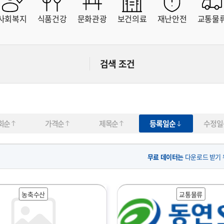
사회복지
식품건강
문화관광
보건의료
재난안전
교통물
가격협의
직접입력
~
원
원
검색 조건
회순
가격순
제목순
등록일순
수정일
무료 데이터는
다운로드 받기
농축수산
교통물류