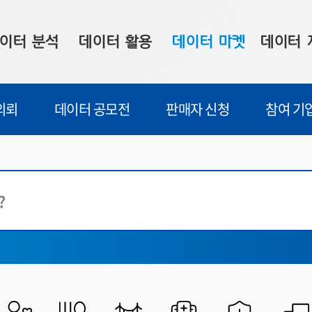
이터 분석
데이터 활용
데이터 마켓
데이터 
시 보드
상황판
데이터 구매
전국 통합맵
의뢰
데이터 공모전
판매자 신청
참여 기
수사례
시각화 서비스
맞춤형 의뢰
데이터 현황
프 분석
데이터 활용 서비스
데이터 공모전
지도 기반 
교육
주소 좌표 변환
판매자 신청
시민 공감
공공행정
산업고용
프로파일링
참여 기업 홍보
소상공인36
식품건강
마켓 이용 안내
보건의료
교통물류
과학기술
통일외교안보