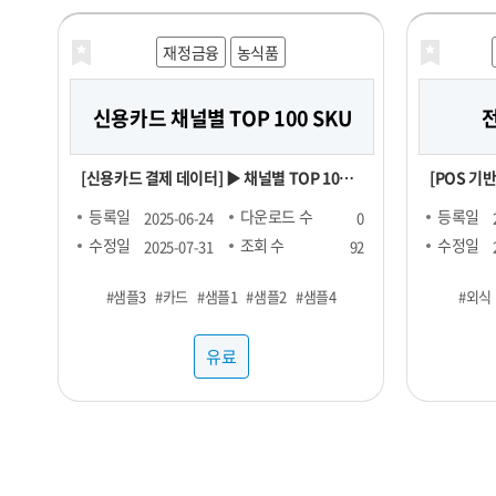
분의 비즈
있습니다. 유통 데이터를 활용하여 여러분의
재정금융
농식품
비즈니스를
신용카드 채널별 TOP 100 SKU
[신용카드 결제 데이터] ▶ 채널별 TOP 100
[POS 기반
SKU : 29,000원 ▶ RAW 형 데이터 :
개월 기준 
등록일
다운로드 수
등록일
2025-06-24
0
5,000,000원 채널 : 네이버, 오아시스마켓,
가, 중앙값, 
수정일
조회 수
수정일
2025-07-31
92
자연드림, 컬리, 쿠팡 기간 : 25년 1월 ~ FACT
RAW : 500만원 *협의
#샘플3
#카드
#샘플1
#샘플2
#샘플4
#외식
: 매출수량 기준 TOP 100 SKU
개 광역시도 
식 <업종별 메뉴 > ▷ 일반식당 : 갈비탕, 김치
유료
찌개, 된장
칼국수 ▷ 
떼(ICE)
카노(ICE