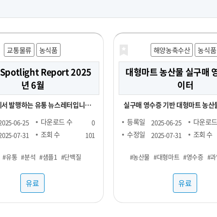
교통물류
농식품
해양농축수산
농식품
 Spotlight Report 2025
대형마트 농산물 실구매 
년 6월
이터
서 발행하는 유통 뉴스레터입니다.
실구매 영수증 기반 대형마트 농산물
되는 Retail Spotlight
소) 소비 데이터 - 기간 및 용량에 따라 가격 협
다운로드 수
등록일
다운로드
2025-06-25
0
2025-06-25
를 통해 최신 비즈니스 소식과 유용한
의 - 구매 가능 기간 : 24년 1월 ~ - 구매 채널 :
조회 수
수정일
조회 수
2025-07-31
101
2025-07-31
. -■ 25년 6월 분석 주
대형마트 - 주요 컬럼 : 영수증_이름
#유통
#분석
#샘플1
#단백질
#농산물
#대형마트
#영수증
#과
질(프로틴) -■ 내용 : 국내외 유통동
호, 성별, 연령대, 구매장소, 구매
riangle Market Analytics) -
시분, 상품명, 구매수량, 구매금액 - 농산물(과
유료
유료
Account Data) - KADA(Key
일, 채소) 구매가 포함된 영수증 RA
 Analytics) 마켓링크는 여러
로, 바스켓 분석 등에 사용 가능