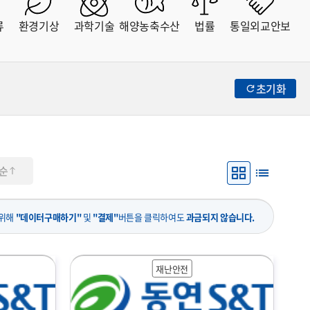
류
환경기상
과학기술
해양농축수산
법률
통일외교안보
초기화
순
 위해
"데이터구매하기"
및
"결제"
버튼을 클릭하여도
과금되지 않습니다.
재난안전