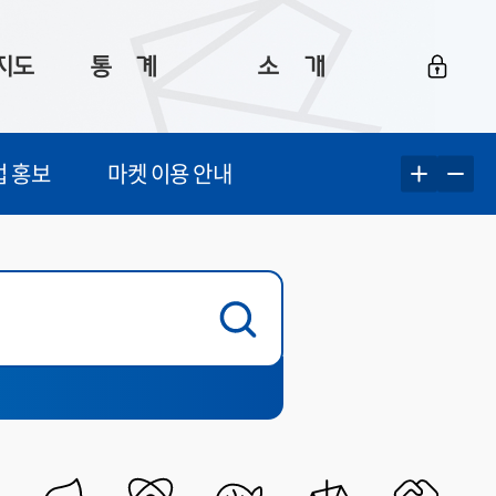
지도
통ㅤ계
소ㅤ개
부산 통계
플랫폼 소개
업 홍보
마켓 이용 안내
통계로 보는 부산
공지사항
데이터
통계 자료실
Big 월간뉴스
지도
통계 알림
이용 안내
5
통계 관련 정보
이용 문의 및 개선 요청