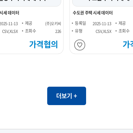
 시세 데이터
수도권 주택 시세 데이터
제공
등록일
제공
2025-11-13
(주)오키씨
2025-11-13
조회수
유형
조회수
CSV,XLSX
226
CSV,XLSX
가격협의
가
더보기 +