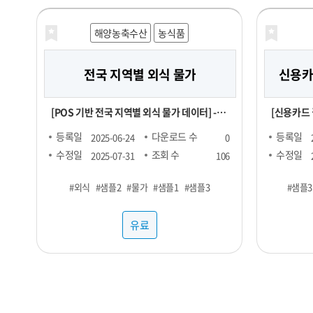
분의 비즈
있습니다. 유통 데이터를 활용하여 여러분의
해양농축수산
농식품
비즈니스를
전국 지역별 외식 물가
신용카드
[POS 기반 전국 지역별 외식 물가 데이터] - 1
[신용카드 결제 데이터
개월 기준 -- 집계형 (지역별 메뉴 최저가, 최고
SKU : 2
등록일
다운로드 수
등록일
2025-06-24
0
가, 중앙값, Q1, Q3 값) : 업종당 9만 9천원 --
5,000,000원 채널 : 네이버, 
수정일
조회 수
수정일
2025-07-31
106
RAW : 500만원 *협의 -- 지역 구분 : 전국 17
자연드림, 컬
#외식
#샘플2
#물가
#샘플1
#샘플3
#샘플3
개 광역시도 -- 업종 구분 : 일반식당, 카페, 분
: 매출수량 
식 <업종별 메뉴 > ▷ 일반식당 : 갈비탕, 김치
유료
찌개, 된장찌개, 삼계탕 설렁탕, 짜장면, 짬뽕,
칼국수 ▷ 카페 : 바닐라라떼(HOT), 바닐라라
떼(ICE), 스무디, 아메리카노(HOT), 아메리
카노(ICE), 에이드, 카라멜마끼아또(HOT),