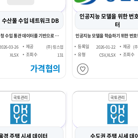
인공지능 모델을 위한 번
년 수산물 수입 네트워크 DB
터
세청 수입 통관 데이터를 기반으로 주
인공지능 모델을 학습하기 위한 번호
제 및 표준화
제공
등록일
제공
2026-03-26
(주) 링스업
2026-01-22
(
조회수
유형
조회수
XLSX
131
CSV,XLSX
가격협의
국토관리
국토관리
울경 주택 시세 데이터
수도권 주택 시세 데