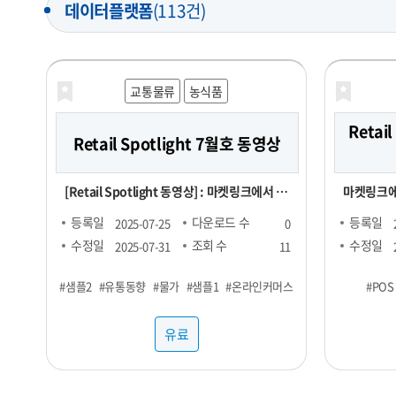
데이터플랫폼
(113건)
교통물류
농식품
Retail
Retail Spotlight 7월호 동영상
[Retail Spotlight 동영상] : 마켓링크에서 매
마켓링크에
월 발행하는 Retail Spotlight 7월호 자료를
매달 업데이트
등록일
다운로드 수
등록일
2025-07-25
0
동영상으로 제작한 파일
Report
수정일
조회 수
수정일
2025-07-31
11
정보를 전달해드립니다
#샘플2
#유통동향
#물가
#샘플1
#온라인커머스
#POS
제 : 단백
향 - TMA(T
유료
KAD(Key 
Account Data