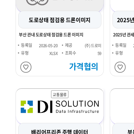
도로상태 점검용 드론이미지
2025
부산 관내 도로상태 점검용 드론 이미지
2025년 관
요 항목을 정
등록일
제공
등록일
2026-05-20
(주) 드로미
유형
조회수
유형
XLSX
59
가격협의
교통물류
배리어프리존 주행 데이터
부