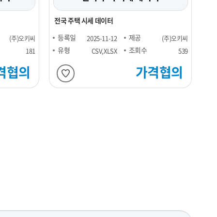
전국 주택 시세 데이터
등록일
제공
(주)오키씨
2025-11-12
(주)오키씨
유형
조회수
181
CSV,XLSX
539
격협의
가격협의