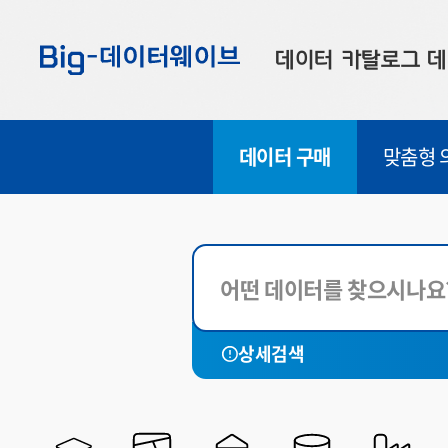
바
바
바
로
로
로
데이터 카탈로그
데
가
가
가
기
기
기
공공데이터
대
데이터 구매
맞춤형 
부산데이터
우
맞춤형 데이터
셀
전체
연계 데이터
국토관리
재정금융
데이터 제공 신청
사회복지
데이터 오류 신고
문화관광
상세검색
재난안전
환경기상
해양농축수산
법률