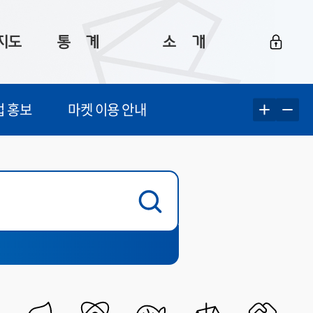
지도
통ㅤ계
소ㅤ개
부산 통계
플랫폼 소개
업 홍보
마켓 이용 안내
통계로 보는 부산
공지사항
데이터
통계 자료실
Big 월간뉴스
지도
통계 알림
이용 안내
5
통계 관련 정보
이용 문의 및 개선 요청