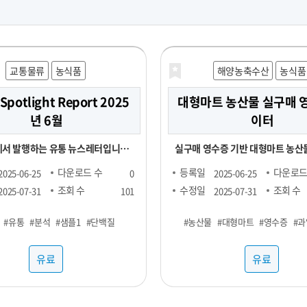
교통물류
농식품
해양농축수산
농식품
 Spotlight Report 2025
대형마트 농산물 실구매 
년 6월
이터
서 발행하는 유통 뉴스레터입니다.
실구매 영수증 기반 대형마트 농산물
되는 Retail Spotlight
소) 소비 데이터 - 기간 및 용량에 따라 가격 협
다운로드 수
등록일
다운로드
2025-06-25
0
2025-06-25
를 통해 최신 비즈니스 소식과 유용한
의 - 구매 가능 기간 : 24년 1월 ~ - 구매 채널 :
조회 수
수정일
조회 수
2025-07-31
101
2025-07-31
. -■ 25년 6월 분석 주
대형마트 - 주요 컬럼 : 영수증_이름
#유통
#분석
#샘플1
#단백질
#농산물
#대형마트
#영수증
#과
질(프로틴) -■ 내용 : 국내외 유통동
호, 성별, 연령대, 구매장소, 구매
riangle Market Analytics) -
시분, 상품명, 구매수량, 구매금액 - 농산물(과
유료
유료
Account Data) - KADA(Key
일, 채소) 구매가 포함된 영수증 RA
 Analytics) 마켓링크는 여러
로, 바스켓 분석 등에 사용 가능