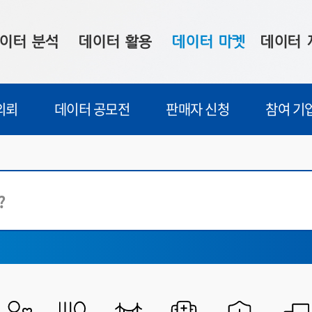
이터 분석
데이터 활용
데이터 마켓
데이터 
시 보드
상황판
데이터 구매
전국 통합맵
의뢰
데이터 공모전
판매자 신청
참여 기
수사례
시각화 서비스
맞춤형 의뢰
데이터 현황
프 분석
데이터 활용 서비스
데이터 공모전
지도 기반 
교육
주소 좌표 변환
판매자 신청
시민 공감
공공행정
산업고용
프로파일링
참여 기업 홍보
소상공인36
식품건강
마켓 이용 안내
보건의료
교통물류
과학기술
통일외교안보