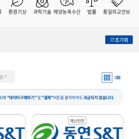
류
환경기상
과학기술
해양농축수산
법률
통일외교안보
초기화
순
 위해
"데이터구매하기"
및
"결제"
버튼을 클릭하여도
과금되지 않습니다.
재난안전