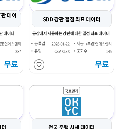
호판 데이
SDD 강판 결점 좌표 데이터
판 데이터
공장에서 사용하는 강판에 대한 결점 좌표 데이터
등록일
제공
주)동연에스엔티
2026-01-22
(주)동연에스엔티
유형
조회수
287
CSV,XLSX
145
무료
무료
국토관리
이터
전국 주택 시세 데이터