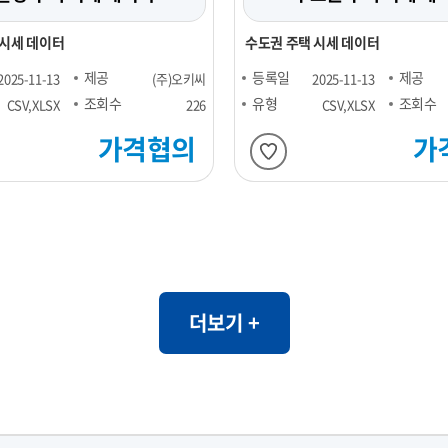
 시세 데이터
수도권 주택 시세 데이터
제공
등록일
제공
2025-11-13
(주)오키씨
2025-11-13
조회수
유형
조회수
CSV,XLSX
226
CSV,XLSX
가격협의
가
더보기 +