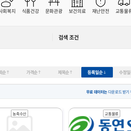
사회복지
식품건강
문화관광
보건의료
재난안전
교통물
가격협의
직접입력
~
원
원
검색 조건
회순
가격순
제목순
등록일순
수정일
무료 데이터는
다운로드 받기
농축수산
교통물류