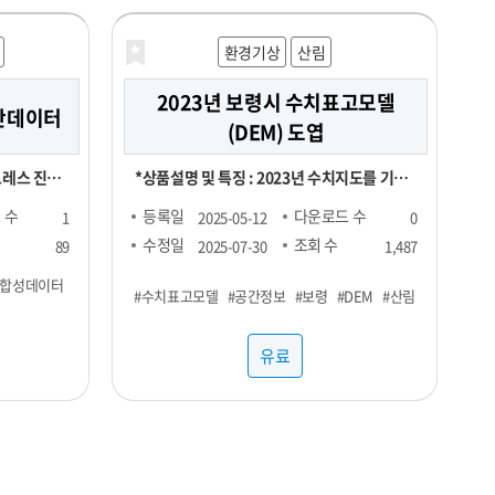
환경기상
산림
2023년 보령시 수치표고모델
진단데이터
(DEM) 도엽
트레스 진단
*상품설명 및 특징 : 2023년 수치지도를 기반
 생성 신경
으로 제작, 등고선과 표고점을 활용했은며, 등
 수
등록일
다운로드 수
1
2025-05-12
0
tworks) 모
고오류와 표고오류를 수정 *기간 및 범위 :
수정일
조회 수
89
2025-07-30
1,487
성데이터입니
2023년 1월 ~ 2023년 12월 *컬럼정보 : 비정
#합성데이터
#수치표고모델
#공간정보
#보령
#DEM
#산림
형이미지로 칼럼정보 없음 *약어/전문용어 설
특성을 지니
명 : DEM:Digital Elevation Model *활용예
유료
 개발에 적
제 : 각종 GIS시스템 및 서비스 구축 *제한: 본
자료는 민간 대상 공개제한자료로서 민간에 제
ic Data)
공할 수 없습니다. *국가공간정보기본법에 따
 합성데이터
른 비공개 데이터이므로 민간에게는 판매할 수