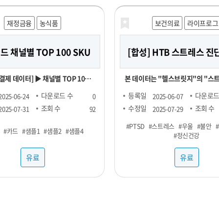
니스 성장을 지원하기 위해 노력하고
재정금융
농식품
보건의료
라이프로그
 성공적으로 운영해 보세요!
 채널별 TOP 100 SKU
[합성] HTB 스트레스 
] ▶ 채널별 TOP 100
본 데이터는 "헬스브릿지"의 "스
9,000원 ▶ RAW 형 데이터 :
데이터"를 기반으로, GAN(적대적
다운로드 수
등록일
다운로드
2025-06-24
0
2025-06-07
오아시스마켓,
망, Generative Adversarial Ne
조회 수
수정일
조회 수
2025-07-31
92
2025-07-29
리, 쿠팡 기간 : 25년 1월 ~ FACT
델을 활용하여 생성한 가상의 합
#PTSD
#스트레스
#우울
#불안
#카드
#샘플1
#샘플2
#샘플4
#정신건강
기준 TOP 100 SKU
다. 합성데이터는 개인정보를 포함하지 않으
면서도 원본과 통계적으로 유사한 
유료
유료
고 있어 임상 연구 및 의료 알고리즘
합합니다. 본 데이터셋은 개인정보 보호 및 연
구 목적을 위해 합성데이터(Synthet
기법을 기반으로 생성되었습니다.