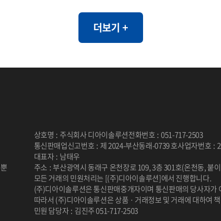
는 실제 데이터의 통계적 특성과 패
하여, 개인정보 유출 위험 없이 자
더보기 +
이 가능하도록 설계되었습니다. 특
건/사회 데이터와 같이 민감한 정
가 제한되는 환경에서도 안전하게 
이터 분석을 지원할 수 있습니다. [개요] - 한국
인의 자가 정신 건강 평가를 통한 우
스트레스, PTSD 척도와 상담사 진
안, 스트레스, PTSD 평가 [제공항목] - 지역코
상호명
:
주식회사 디아이솔루션
전화번호
:
051-717-2503
드 - 진단검사 유형 코드 - 자기진단 
통신판매업신고번호
:
제 2024-부산동래-0739 호
사업자번호
:
2
진단 불안 - 자기진단 스트레스 - 
대표자
:
남태우
 뿐
주소
:
부산광역시 동래구 온천장로 109, 3층 301호(온천동, 붙
상후점수 - 상담사 진단 우울 - 상담
.
모든 거래의 민원처리는 [(주)디아이솔루션]에서 진행합니다.
안 - 상담사 진단 스트레스 - 상담사
(주)디아이솔루션은 통신판매중개자이며 통신판매의 당사자가 
후 - 건강평가 관련 연구 � 일차의료에서 주요
따라서 (주)디아이솔루션은 상품 · 거래정보 및 거래에 대하여 
민원 담당자
:
김진주 051-717-2503
우울장애 선별을 위한 PHQ-2/PH