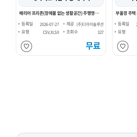
배리어 프리존(장애물 없는 생활공간) 주행영상
부울경 주택
데이터
등록일
제공
등록일
2026-07-27
(주)디아이솔루션
유형
조회수
유형
CSV,XLSX
327
무료