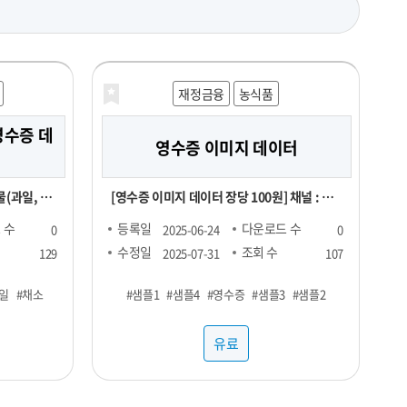
재정금융
농식품
영수증 데
영수증 이미지 데이터
(과일, 채
[영수증 이미지 데이터 장당 100원] 채널 : 대
형마트, 편의점 기간 : 24년 1월 ~ ※온라인,
 수
등록일
다운로드 수
0
2025-06-24
0
오프라인 모두 포함되어있으며 사진마다 화질
수정일
조회 수
129
2025-07-31
107
, 회원_번
이 다를 수 있음
일
#채소
#샘플1
#샘플4
#영수증
#샘플3
#샘플2
년월일, 구매
유료
W DATA