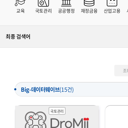
교육
국토관리
공공행정
재정금융
산업고용
전체
유료
무료
최종 검색어
조
Big-데이터웨이브
(
15
건)
국토관리