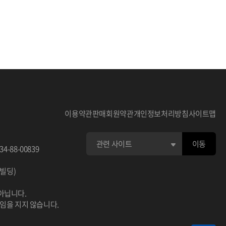
턴을 모사
없습니다. 공공기관/지자체에서 데이터 구매
유로운 분석
시 담당자에게 필히 연락하세요.
히 의료/보
보의 활용도
고품질의 데
울, 불안,
단 우울, 불
이용약관
판매회원약관
개인정보처리방침
사이트맵
우울 - 자기
이동
34-88-00839
자기진단 외
이빌딩)
사 진단 불
 진단 외상
아닙니다.
책임을 지지 않습니다.
Q-9 연속선