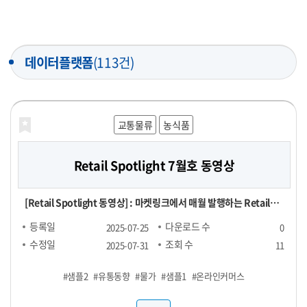
데이터플랫폼
(113건)
교통물류
농식품
Retail Spotlight 7월호 동영상
[Retail Spotlight 동영상] : 마켓링크에서 매월 발행하는 Retail
Spotlight 7월호 자료를 동영상으로 제작한 파일
등록일
다운로드 수
2025-07-25
0
수정일
조회 수
2025-07-31
11
#샘플2
#유통동향
#물가
#샘플1
#온라인커머스