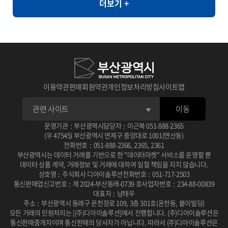
더보기 +
라면, 순대, 우동, 쫄면
와 같이 민감한 정보의 활용도가 제한되는 환경에서도 안전하게 고품
질의 데이터 분석을 지원할 수 있습니다. [개요] - 한국인의 자가 정신
건강 평가를 통한 우울, 불안, 스트레스, PTSD 척도와 상담사 진단
우울, 불안, 스트레스, PTSD 평가 [제공항목] - 지역코드 - 진단검사
유형 코드 - 자기진단 우울 - 자기진단 불안 - 자기진단 스트레스 - 자
기진단 외상후점수 - 상담사 진단 우울 - 상담사 진단 불안 - 상담사 진
이용약관
판매회원약관
개인정보처리방침
사이트맵
단 스트레스 - 상담사 진단 외상후 - 건강평가 관련 연구 � 일차의료
이동
에서 주요우울장애 선별을 위한 PHQ-2/PHQ-9 연속선별검사의 유
용성 연구 목적: 일차의료 환경에서 PHQ-2와 PHQ-9를 연속적으로
운영기관
:
부산광역시
담당자
:
이근복
051-888-2365
(우 47545) 부산광역시 연제구 중앙대로 1001(연산동)
사용하는 선별검사의 효율성과 정확성을 평가 사용 데이터: 2010년
전화번호
:
051-888-2366
,
2365
,
2361
부산광역시는 데이터 거래를 기반으로 한 "데이터마켓" 서비스를 운영할 뿐
2월부터 6월까지 일개 대학병원 외래환자 201명을 대상으로 PHQ-
데이터 상품 계약, 거래정보 및 거래에 대하여 일절 책임을 지지 않습니다.
2, PHQ-9, BDI 설문조사 및 DSM-IV 기준에 따른 주치의 면담 주요
상호명
:
주식회사 디아이솔루션
전화번호
:
051-717-2503
통신판매업신고번호
:
제 2024-부산동래-0739 호
사업자번호
:
234-88-00839
결과: PHQ-2/PHQ-9 연속선별검사는 단독 시행보다 진단 정확도가
대표자
:
남태우
높고 소요 시간이 적어 일차진료에서 우울증 선별에 유용한 도구로
주소
:
부산광역시 동래구 온천장로 109, 3층 301호(온천동, 붙이빌딩)
모든 거래의 민원처리는 [(주)디아이솔루션]에서 진행합니다.
(주)디아이솔루션은
확인됨 DOI / 링크: 논문 보기 � 뇌교육 기반 명상과 응용근신경학
통신판매중개자이며 통신판매의 당사자가 아닙니다.
따라서 (주)디아이솔루션은