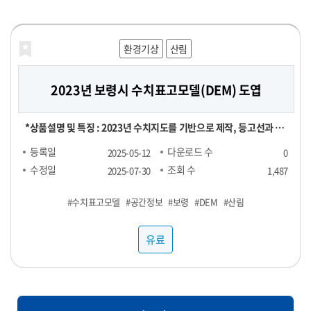
공적으로 운영해 보세요!
해양농축수산
해양농축수산
보건의료
재정금융
재정금융
환경기상
라이프로그
농식품
농식품
산림
농식품
농식품
2023년 보령시 수치표고모델(DEM) 도엽
대형마트 농산물 실구매 영수증 데이터
[합성] HTB 스트레스 진단데이터
신용카드 채널별 TOP 100 SKU
전국 지역별 외식 물가
영수증 이미지 데이터
실구매 영수증 기반 대형마트 농산물(과일, 채소) 소비 데이터 - 기간
[영수증 이미지 데이터 장당 100원] 채널 : 대형마트, 편의점 기간 :
[신용카드 결제 데이터] ▶ 채널별 TOP 100 SKU : 29,000원 ▶
[POS 기반 전국 지역별 외식 물가 데이터] - 1개월 기준 -- 집계형 (지
본 데이터는 "헬스브릿지"의 "스트레스 진단데이터"를 기반으로,
*상품설명 및 특징 : 2023년 수치지도를 기반으로 제작, 등고선과 표
및 용량에 따라 가격 협의 - 구매 가능 기간 : 24년 1월 ~ - 구매 채널 :
24년 1월 ~ ※온라인, 오프라인 모두 포함되어있으며 사진마다 화질
RAW 형 데이터 : 5,000,000원 채널 : 네이버, 오아시스마켓, 자연드
역별 메뉴 최저가, 최고가, 중앙값, Q1, Q3 값) : 업종당 9만 9천원 --
GAN(적대적 생성 신경망, Generative Adversarial Networks)
고점을 활용했은며, 등고오류와 표고오류를 수정 *기간 및 범위 :
등록일
등록일
등록일
등록일
등록일
등록일
다운로드 수
다운로드 수
다운로드 수
다운로드 수
다운로드 수
다운로드 수
2025-06-25
2025-06-24
2025-06-24
2025-06-24
2025-06-07
2025-05-12
0
0
0
0
1
0
대형마트 - 주요 컬럼 : 영수증_이름, 회원_번호, 성별, 연령대, 구매
이 다를 수 있음
림, 컬리, 쿠팡 기간 : 25년 1월 ~ FACT : 매출수량 기준 TOP 100
RAW : 500만원 *협의 -- 지역 구분 : 전국 17개 광역시도 -- 업종 구
모델을 활용하여 생성한 가상의 합성데이터입니다. 합성데이터는 개
2023년 1월 ~ 2023년 12월 *컬럼정보 : 비정형이미지로 칼럼정보
수정일
수정일
수정일
수정일
수정일
수정일
조회 수
조회 수
조회 수
조회 수
조회 수
조회 수
2025-07-31
2025-07-31
2025-07-31
2025-07-31
2025-07-29
2025-07-30
1,487
129
107
106
92
89
장소, 구매년월일, 구매시분, 상품명, 구매수량, 구매금액 - 농산물
SKU
분 : 일반식당, 카페, 분식 <업종별 메뉴 > ▷ 일반식당 : 갈비탕, 김치
인정보를 포함하지 않으면서도 원본과 통계적으로 유사한 특성을 지
없음 *약어/전문용어 설명 : DEM:Digital Elevation Model *활용
#PTSD
#수치표고모델
#농산물
#샘플1
#스트레스
#샘플3
#외식
#샘플4
#대형마트
#샘플2
#카드
#우울
#공간정보
#샘플1
#영수증
#물가
#불안
#영수증
#보령
#샘플1
#샘플2
#합성데이터
#샘플3
#과일
#DEM
#샘플3
#샘플4
#샘플2
#채소
#산림
#정신건강
(과일, 채소) 구매가 포함된 영수증 RAW DATA로, 바스켓 분석 등에
찌개, 된장찌개, 삼계탕 설렁탕, 짜장면, 짬뽕, 칼국수 ▷ 카페 : 바닐
니고 있어 임상 연구 및 의료 알고리즘 개발에 적합합니다. 본 데이터
예제 : 각종 GIS시스템 및 서비스 구축 *제한: 본자료는 민간 대상 공
사용 가능
라라떼(HOT), 바닐라라떼(ICE), 스무디, 아메리카노(HOT), 아메
셋은 개인정보 보호 및 연구 목적을 위해 합성데이터(Synthetic
개제한자료로서 민간에 제공할 수 없습니다. *국가공간정보기본법
유료
유료
유료
유료
유료
유료
리카노(ICE), 에이드, 카라멜마끼아또(HOT), 카라멜마끼아또
Data) 기법을 기반으로 생성되었습니다. 합성데이터는 실제 데이터
에 따른 비공개 데이터이므로 민간에게는 판매할 수 없습니다. 공공
(ICE), 카페라떼(HOT), 카페라떼(ICE), 카페모카(HOT), 카페모카
의 통계적 특성과 패턴을 모사하여, 개인정보 유출 위험 없이 자유로
기관/지자체에서 데이터 구매 시 담당자에게 필히 연락하세요.
(ICE) ▷ 분식 : 김밥(야채), 김밥(참치), 김밥(치즈), 돈까스, 떡볶이,
운 분석이 가능하도록 설계되었습니다. 특히 의료/보건/사회 데이터