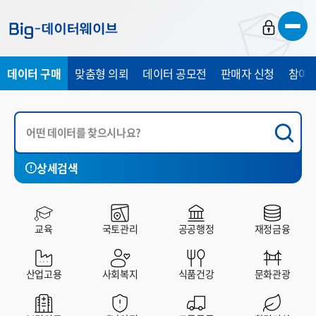
바
바
바
로
로
로
가
가
가
데이터 구매
맞춤형 의뢰
데이터 공모전
판매자 신청
참여 
기
기
기
상세검색
국토관리
공공행정
재정금융
산업고용
사회복지
교육
국토관리
공공행정
재정금융
전체
유료
무료
산업고용
사회복지
식품건강
문화관광