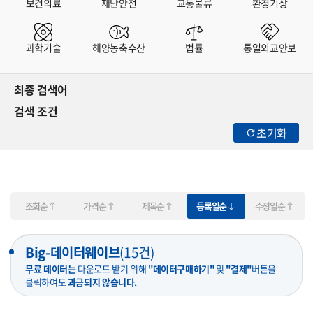
보건의료
재난안전
교통물류
환경기상
과학기술
해양농축수산
법률
통일외교안보
최종 검색어
검색 조건
초기화
조회순
가격순
제목순
등록일순
수정일순
Big-데이터웨이브
(
15
건)
무료 데이터는
다운로드 받기 위해
"데이터구매하기"
및
"결제"
버튼을
클릭하여도
과금되지 않습니다.