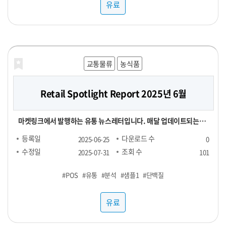
유료
교통물류
농식품
Retail Spotlight Report 2025년 6월
마켓링크에서 발행하는 유통 뉴스레터입니다. 매달 업데이트되는
Retail Spotlight Report를 통해 최신 비즈니스 소식과 유용한 정
등록일
다운로드 수
2025-06-25
0
보를 전달해드립니다. -■ 25년 6월 분석 주제 : 단백질(프로틴) -■
수정일
조회 수
2025-07-31
101
내용 : 국내외 유통동향 - TMA(Triangle Market Analytics) -
#POS
#유통
#분석
#샘플1
#단백질
KAD(Key Account Data) - KADA(Key Account Data
Analytics) 마켓링크는 여러분의 비즈니스 성장을 지원하기 위해 노
유료
력하고 있습니다. 유통 데이터를 활용하여 여러분의 비즈니스를 성