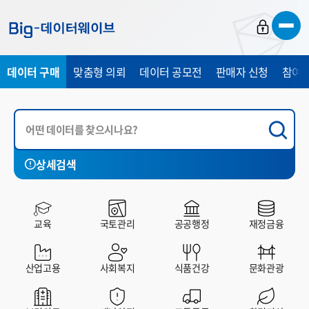
바
바
바
로
로
로
가
가
가
데이터 구매
맞춤형 의뢰
데이터 공모전
판매자 신청
참여 
기
기
기
상세검색
국토관리
공공행정
재정금융
산업고용
사회복지
교육
국토관리
공공행정
재정금융
전체
유료
무료
산업고용
사회복지
식품건강
문화관광