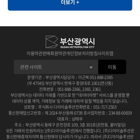
더보기 +
라면, 순대, 우동, 쫄면
와 같이 민감한 정보의 활용도가 제한되는 환경에서도 안전하게 고품
질의 데이터 분석을 지원할 수 있습니다. [개요] - 한국인의 자가 정신
건강 평가를 통한 우울, 불안, 스트레스, PTSD 척도와 상담사 진단
우울, 불안, 스트레스, PTSD 평가 [제공항목] - 지역코드 - 진단검사
유형 코드 - 자기진단 우울 - 자기진단 불안 - 자기진단 스트레스 - 자
기진단 외상후점수 - 상담사 진단 우울 - 상담사 진단 불안 - 상담사 진
이용약관
판매회원약관
개인정보처리방침
사이트맵
단 스트레스 - 상담사 진단 외상후 - 건강평가 관련 연구 � 일차의료
이동
에서 주요우울장애 선별을 위한 PHQ-2/PHQ-9 연속선별검사의 유
용성 연구 목적: 일차의료 환경에서 PHQ-2와 PHQ-9를 연속적으로
운영기관
:
부산광역시
담당자
:
이근복
051-888-2365
(우 47545) 부산광역시 연제구 중앙대로 1001(연산동)
사용하는 선별검사의 효율성과 정확성을 평가 사용 데이터: 2010년
전화번호
:
051-888-2366
,
2365
,
2361
부산광역시는 데이터 거래를 기반으로 한 "데이터마켓" 서비스를 운영할 뿐
2월부터 6월까지 일개 대학병원 외래환자 201명을 대상으로 PHQ-
데이터 상품 계약, 거래정보 및 거래에 대하여 일절 책임을 지지 않습니다.
2, PHQ-9, BDI 설문조사 및 DSM-IV 기준에 따른 주치의 면담 주요
상호명
:
주식회사 디아이솔루션
전화번호
:
051-717-2503
통신판매업신고번호
:
제 2024-부산동래-0739 호
사업자번호
:
234-88-00839
결과: PHQ-2/PHQ-9 연속선별검사는 단독 시행보다 진단 정확도가
대표자
:
남태우
높고 소요 시간이 적어 일차진료에서 우울증 선별에 유용한 도구로
주소
:
부산광역시 동래구 온천장로 109, 3층 301호(온천동, 붙이빌딩)
모든 거래의 민원처리는 [(주)디아이솔루션]에서 진행합니다.
(주)디아이솔루션은
확인됨 DOI / 링크: 논문 보기 � 뇌교육 기반 명상과 응용근신경학
통신판매중개자이며 통신판매의 당사자가 아닙니다.
따라서 (주)디아이솔루션은