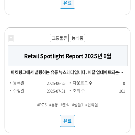
유료
교통물류
농식품
Retail Spotlight Report 2025년 6월
마켓링크에서 발행하는 유통 뉴스레터입니다. 매달 업데이트되는
Retail Spotlight Report를 통해 최신 비즈니스 소식과 유용한 정
등록일
다운로드 수
2025-06-25
0
보를 전달해드립니다. -■ 25년 6월 분석 주제 : 단백질(프로틴) -■
수정일
조회 수
2025-07-31
101
내용 : 국내외 유통동향 - TMA(Triangle Market Analytics) -
#POS
#유통
#분석
#샘플1
#단백질
KAD(Key Account Data) - KADA(Key Account Data
Analytics) 마켓링크는 여러분의 비즈니스 성장을 지원하기 위해 노
유료
력하고 있습니다. 유통 데이터를 활용하여 여러분의 비즈니스를 성