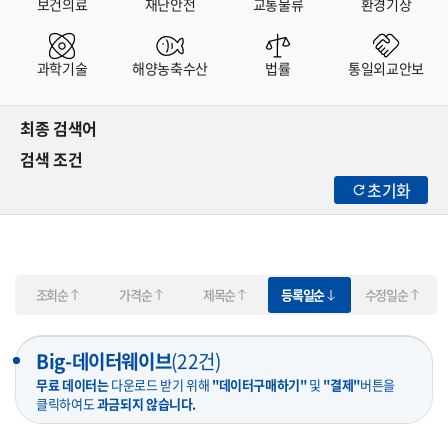
보건의료
재난안전
교통물류
환경기상
과학기술
해양농축수산
법률
통일외교안보
최종 검색어
검색 조건
초기화
조회순
가격순
제목순
등록일순
수정일순
Big-데이터웨이브
(
22
건)
무료 데이터는
다운로드 받기 위해
"데이터구매하기"
및
"결제"
버튼을
클릭하여도
과금되지 않습니다.