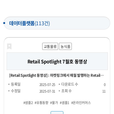
데이터플랫폼
(113건)
교통물류
농식품
Retail Spotlight 7월호 동영상
[Retail Spotlight 동영상] : 마켓링크에서 매월 발행하는 Retail
Spotlight 7월호 자료를 동영상으로 제작한 파일
등록일
다운로드 수
2025-07-25
0
수정일
조회 수
2025-07-31
11
#샘플2
#유통동향
#물가
#샘플1
#온라인커머스