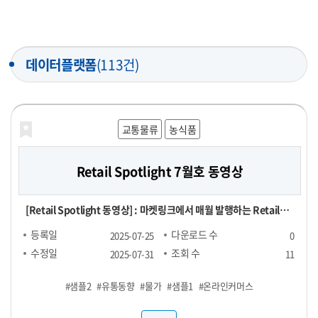
데이터플랫폼
(113건)
교통물류
농식품
Retail Spotlight 7월호 동영상
[Retail Spotlight 동영상] : 마켓링크에서 매월 발행하는 Retail
Spotlight 7월호 자료를 동영상으로 제작한 파일
등록일
다운로드 수
2025-07-25
0
수정일
조회 수
2025-07-31
11
#샘플2
#유통동향
#물가
#샘플1
#온라인커머스