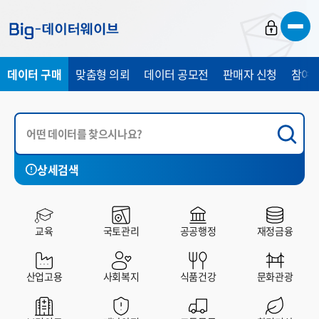
바
바
바
로
로
로
가
가
가
데이터 구매
맞춤형 의뢰
데이터 공모전
판매자 신청
참여 
기
기
기
상세검색
국토관리
공공행정
재정금융
산업고용
사회복지
교육
국토관리
공공행정
재정금융
전체
유료
무료
산업고용
사회복지
식품건강
문화관광