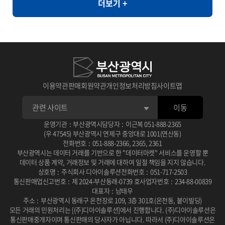
더보기 +
라면, 순대, 우동, 쫄면
와 같이 민감한 정보의 활용도가 제한되는 환경에서도 안전하게 고품
질의 데이터 분석을 지원할 수 있습니다. [개요] - 한국인의 자가 정신
건강 평가를 통한 우울, 불안, 스트레스, PTSD 척도와 상담사 진단
우울, 불안, 스트레스, PTSD 평가 [제공항목] - 지역코드 - 진단검사
유형 코드 - 자기진단 우울 - 자기진단 불안 - 자기진단 스트레스 - 자
기진단 외상후점수 - 상담사 진단 우울 - 상담사 진단 불안 - 상담사 진
이용약관
판매회원약관
개인정보처리방침
사이트맵
단 스트레스 - 상담사 진단 외상후 - 건강평가 관련 연구 � 일차의료
이동
에서 주요우울장애 선별을 위한 PHQ-2/PHQ-9 연속선별검사의 유
용성 연구 목적: 일차의료 환경에서 PHQ-2와 PHQ-9를 연속적으로
운영기관
:
부산광역시
담당자
:
이근복
051-888-2365
(우 47545) 부산광역시 연제구 중앙대로 1001(연산동)
사용하는 선별검사의 효율성과 정확성을 평가 사용 데이터: 2010년
전화번호
:
051-888-2366
,
2365
,
2361
부산광역시는 데이터 거래를 기반으로 한 "데이터마켓" 서비스를 운영할 뿐
2월부터 6월까지 일개 대학병원 외래환자 201명을 대상으로 PHQ-
데이터 상품 계약, 거래정보 및 거래에 대하여 일절 책임을 지지 않습니다.
2, PHQ-9, BDI 설문조사 및 DSM-IV 기준에 따른 주치의 면담 주요
상호명
:
주식회사 디아이솔루션
전화번호
:
051-717-2503
통신판매업신고번호
:
제 2024-부산동래-0739 호
사업자번호
:
234-88-00839
결과: PHQ-2/PHQ-9 연속선별검사는 단독 시행보다 진단 정확도가
대표자
:
남태우
높고 소요 시간이 적어 일차진료에서 우울증 선별에 유용한 도구로
주소
:
부산광역시 동래구 온천장로 109, 3층 301호(온천동, 붙이빌딩)
모든 거래의 민원처리는 [(주)디아이솔루션]에서 진행합니다.
(주)디아이솔루션은
확인됨 DOI / 링크: 논문 보기 � 뇌교육 기반 명상과 응용근신경학
통신판매중개자이며 통신판매의 당사자가 아닙니다.
따라서 (주)디아이솔루션은