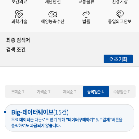
보건의료
재난안전
교통물류
환경기상
과학기술
해양농축수산
법률
통일외교안보
최종 검색어
검색 조건
초기화
조회순
가격순
제목순
등록일순
수정일순
Big-데이터웨이브
(
15
건)
무료 데이터는
다운로드 받기 위해
"데이터구매하기"
및
"결제"
버튼을
클릭하여도
과금되지 않습니다.