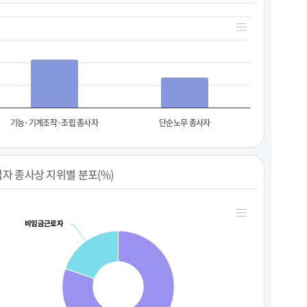
기능·기계조작·조립 종사자
단순노무 종사자
자 종사상 지위별 분포(%)
비임금근로자