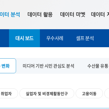
이터 분석
데이터 활용
데이터 마켓
데이터 
시 보드
상황판
데이터 구매
전국 통합맵
대시 보드
우수사례
셀프 분석
수사례
시각화 서비스
맞춤형 의뢰
데이터 현황
프 분석
데이터 활용 서비스
데이터 공모전
지도 기반 
주소 좌표 변환
판매자 신청
시민 공감
 변화
미디어 기반 시민 관심도 분석
수산물 유통
프로파일링
참여 기업 홍보
소상공인36
마켓 이용 안내
취업자
실업자 및 비경제활동인구
고용이동