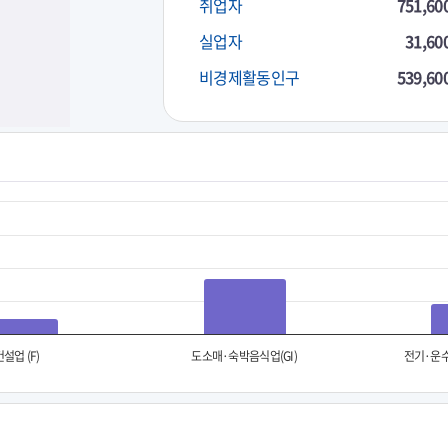
취업자
751,60
실업자
31,60
비경제활동인구
539,60
건설업 (F)
도소매·숙박음식업(GI)
전기·운수