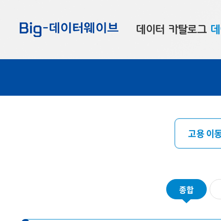
바
바
바
로
로
로
데이터 카탈로그
데
가
가
가
기
기
기
공공데이터
대
부산데이터
우
맞춤형 데이터
셀
연계 데이터
고용 이동
데이터 제공 신청
데이터 오류 신고
종합