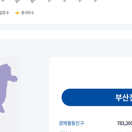
업장 수
종사자 수
부산
경제활동인구
783,20