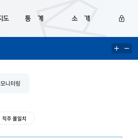
지도
통ㅤ계
소ㅤ개
부산 통계
플랫폼 소개
통계로 보는 부산
공지사항
데이터
통계 자료실
Big 월간뉴스
지도
통계 알림
이용 안내
 모니터링
5
통계 관련 정보
이용 문의 및 개선 요청
직주 불일치