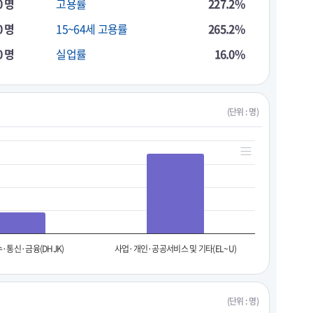
0 명
고용률
227.2%
0 명
15~64세 고용률
265.2%
0 명
실업률
16.0%
(단위 : 명)
·통신·금융(DHJK)
사업·개인·공공서비스 및 기타(EL~U)
(단위 : 명)