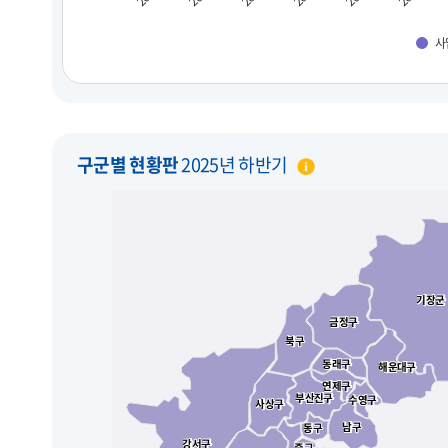
사
구군별 현황판
2025년 하반기
기장군
기장군
금정구
금정구
북구
북구
동래구
동래구
해운대구
해운대구
연제구
연제구
부산진구
부산진구
수영구
수영구
사상구
사상구
남구
남구
동구
동구
강서구
강서구
중구
중구