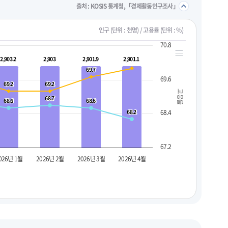
접기/
출처 : KOSIS 통계청,「경제활동인구조사」
인구 (단위 : 천명) / 고용률 (단위 : %)
70.8
2,903.2
2,903.2
2,903
2,903
2,901.9
2,901.9
2,901.1
2,901.1
69.7
69.7
69.6
69.2
69.2
69.2
69.2
고용률
68.7
68.7
68.6
68.6
68.6
68.6
68.2
68.2
68.4
67.2
026년 1월
2026년 2월
2026년 3월
2026년 4월
펼치기