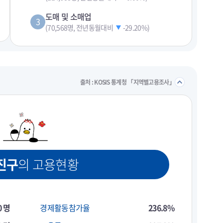
도매 및 소매업
3
(70,568명, 전년동월대비
-29.20%
)
펼치기
접기/
출처 : KOSIS 통계청 「지역별고용조사」
진구
의 고용현황
0 명
경제활동참가율
236.8%