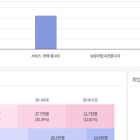
서비스·판매 종사자
농림어업 숙련종사자
취업
50~64세
65세 이상
명
27.7천명
11.7천명
)
(30.34%)
(12.81%)
29.3천명
13.9천명