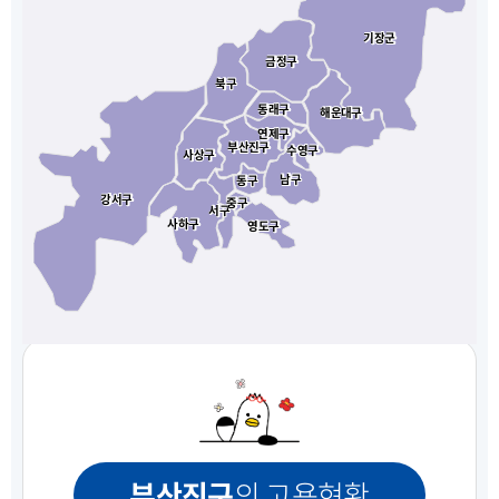
기장군
기장군
금정구
금정구
북구
북구
동래구
동래구
해운대구
해운대구
연제구
연제구
부산진구
부산진구
수영구
수영구
사상구
사상구
남구
남구
동구
동구
강서구
강서구
중구
중구
서구
서구
사하구
사하구
영도구
영도구
부산진구
의 고용현황