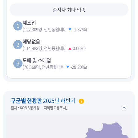
종사자 최다 업종
제조업
1
(122,309명, 전년동월대비
-1.37%
)
해당없음
2
(114,988명, 전년동월대비
0.00%
)
도매 및 소매업
3
(70,568명, 전년동월대비
-29.20%
)
펼치기
구군별 현황판
2025년 하반기
접기/
출처 : KOSIS 통계청 「지역별고용조사」