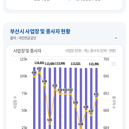
펼치기
부산시 사업장 및 종사자 현황
접기/
출처 : 국민연금공단
사업장 및 종사자
사업장 (단위 : 개) / 종사자 (단위 : 천명)
125k
700
114,831
114,831
113,906
113,906
113,656
113,656
113,521
113,521
113,396
113,396
697
697
696
696
100k
696
694
694
693
693
692
692
692
692
692
692
75k
692
691
691
사업장 수
종사자 수
689
689
688
688
50k
688
687
687
685
685
684
684
25k
684