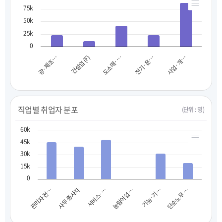
75k
50k
25k
0
광·제조…
건설업 (F)
도소매·…
전기·운…
사업·개…
직업별 취업자 분포
(단위 : 명)
60k
45k
30k
15k
0
사무 종사자
기능·기…
관리자 전…
농림어업 …
서비스·…
단순노무 …