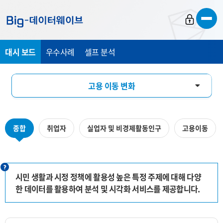
바
바
바
로
로
로
가
가
가
대시 보드
우수사례
셀프 분석
기
기
기
고용 이동 변화
미디어 기반 시민 관심도 분석
종합
취업자
실업자 및 비경제활동인구
고용이동
수산물 유통 모니터링
시민 생활과 시정 정책에 활용성 높은 특정 주제에 대해 다양
한 데이터를 활용하여 분석 및 시각화 서비스를 제공합니다.