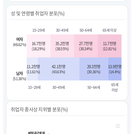
성 및 연령별 취업자 분포(%)
15~29세
30~49세
50~64세
65세 이상
여자
16.7천명
35.2천명
27.7천명
11.7천명
(48.62%)
(18.29%)
(38.55%)
(30.34%)
(12.81%)
11.2천명
42.1천명
29.3천명
13.9천명
(11.61%)
(43.63%)
(30.36%)
(14.4%)
남자
(51.38%)
65세
15~29세
30~49세
50~64세
이상
취업자 종사상 지위별 분포(%)
비임금근로자