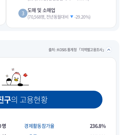
도매 및 소매업
3
(70,568명, 전년동월대비
-29.20%
)
펼치기
접기/
출처 : KOSIS 통계청 「지역별고용조사」
진구
의 고용현황
0 명
경제활동참가율
236.8%