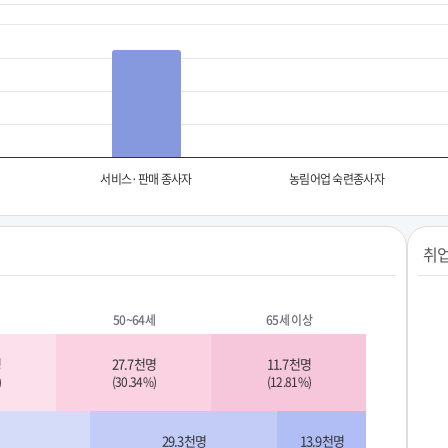
서비스·판매 종사자
농림어업 숙련종사자
취업
50~64세
65세 이상
명
27.7천명
11.7천명
)
(30.34%)
(12.81%)
29.3천명
13.9천명