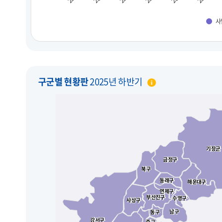
사
구군별 현황판
2025년 하반기
기장군
기장군
금정구
금정구
북구
북구
동래구
동래구
해운대구
해운대구
연제구
연제구
부산진구
부산진구
수영구
수영구
사상구
사상구
남구
남구
동구
동구
강서구
강서구
중구
중구