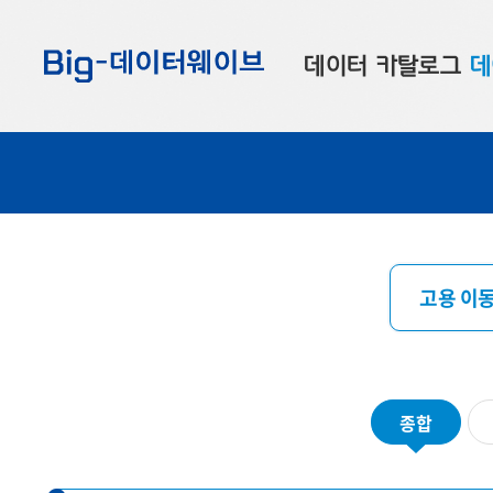
바
바
바
로
로
로
데이터 카탈로그
데
가
가
가
기
기
기
공공데이터
대
부산데이터
우
맞춤형 데이터
셀
연계 데이터
고용 이동
데이터 제공 신청
데이터 오류 신고
종합