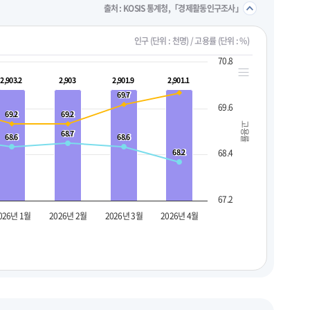
접기/
출처 : KOSIS 통계청,「경제활동인구조사」
인구 (단위 : 천명) / 고용률 (단위 : %)
70.8
2,903.2
2,903.2
2,903
2,903
2,901.9
2,901.9
2,901.1
2,901.1
69.7
69.7
69.6
69.2
69.2
69.2
69.2
고용률
68.7
68.7
68.6
68.6
68.6
68.6
68.2
68.2
68.4
67.2
026년 1월
2026년 2월
2026년 3월
2026년 4월
펼치기