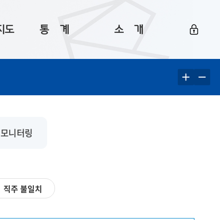
지도
통ㅤ계
소ㅤ개
부산 통계
플랫폼 소개
통계로 보는 부산
공지사항
데이터
통계 자료실
Big 월간뉴스
지도
통계 알림
이용 안내
 모니터링
5
통계 관련 정보
이용 문의 및 개선 요청
직주 불일치