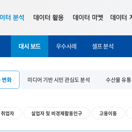
이터 분석
데이터 활용
데이터 마켓
데이터 
시 보드
상황판
데이터 구매
전국 통합맵
대시 보드
우수사례
셀프 분석
수사례
시각화 서비스
맞춤형 의뢰
데이터 현황
프 분석
데이터 활용 서비스
데이터 공모전
지도 기반 
주소 좌표 변환
판매자 신청
시민 공감
 변화
미디어 기반 시민 관심도 분석
수산물 유통
프로파일링
참여 기업 홍보
소상공인36
마켓 이용 안내
취업자
실업자 및 비경제활동인구
고용이동