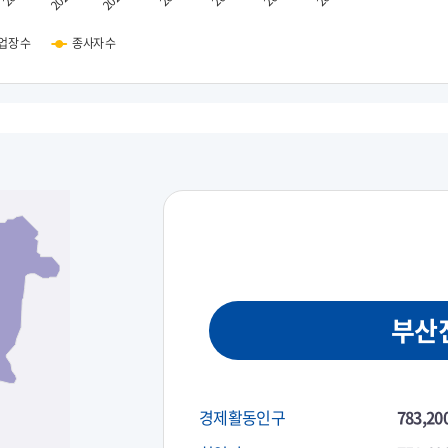
업장 수
종사자 수
부산
경제활동인구
783,20