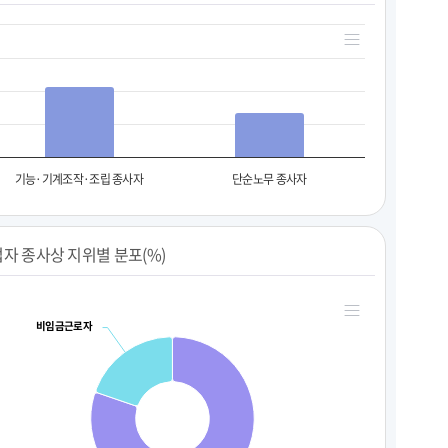
기능·기계조작·조립 종사자
단순노무 종사자
자 종사상 지위별 분포(%)
비임금근로자