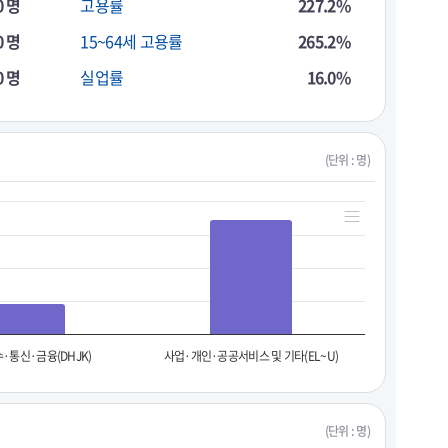
0 명
고용률
227.2%
0 명
15~64세 고용률
265.2%
0 명
실업률
16.0%
(단위 : 명)
·통신·금융(DHJK)
사업·개인·공공서비스 및 기타(EL~U)
(단위 : 명)