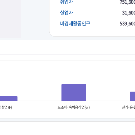
취업자
751,60
실업자
31,60
비경제활동인구
539,60
건설업 (F)
도소매·숙박음식업(GI)
전기·운수