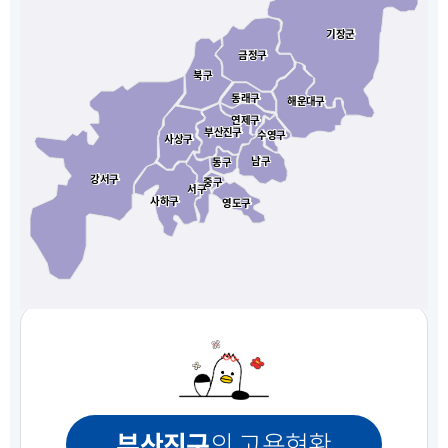
기장군
기장군
금정구
금정구
북구
북구
동래구
동래구
해운대구
해운대구
연제구
연제구
부산진구
부산진구
수영구
수영구
사상구
사상구
남구
남구
동구
동구
강서구
강서구
중구
중구
서구
서구
사하구
사하구
영도구
영도구
부산진구
의 고용현황