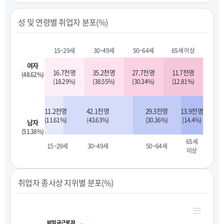
성 및 연령별 취업자 분포(%)
15~29세
30~49세
50~64세
65세 이상
여자
16.7천명
35.2천명
27.7천명
11.7천명
(48.62%)
(18.29%)
(38.55%)
(30.34%)
(12.81%)
11.2천명
42.1천명
29.3천명
13.9천명
(11.61%)
(43.63%)
(30.36%)
(14.4%)
남자
(51.38%)
65세
15~29세
30~49세
50~64세
이상
취업자 종사상 지위별 분포(%)
비임금근로자