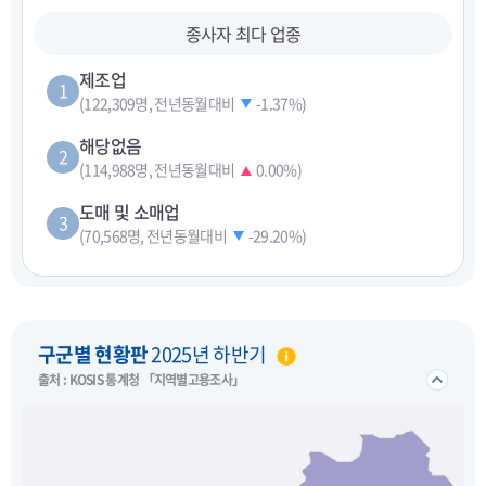
종사자 최다 업종
제조업
1
(122,309명, 전년동월대비
-1.37%
)
해당없음
2
(114,988명, 전년동월대비
0.00%
)
도매 및 소매업
3
(70,568명, 전년동월대비
-29.20%
)
펼치기
구군별 현황판
2025년 하반기
접기/
출처 : KOSIS 통계청 「지역별고용조사」