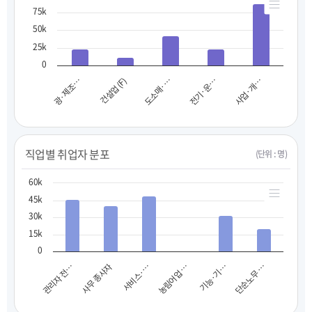
75k
50k
25k
0
광·제조…
건설업 (F)
도소매·…
전기·운…
사업·개…
직업별 취업자 분포
(단위 : 명)
60k
45k
30k
15k
0
사무 종사자
기능·기…
관리자 전…
농림어업 …
서비스·…
단순노무 …