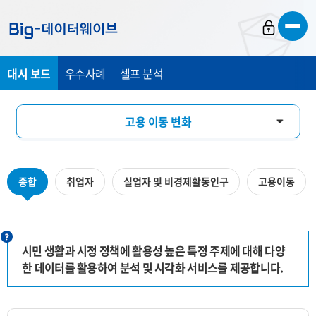
바
바
바
로
로
로
가
가
가
대시 보드
우수사례
셀프 분석
기
기
기
고용 이동 변화
미디어 기반 시민 관심도 분석
종합
취업자
실업자 및 비경제활동인구
고용이동
수산물 유통 모니터링
시민 생활과 시정 정책에 활용성 높은 특정 주제에 대해 다양
한 데이터를 활용하여 분석 및 시각화 서비스를 제공합니다.