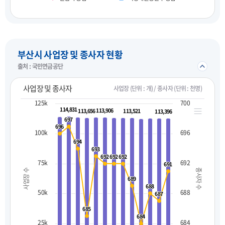
펼치기
부산시 사업장 및 종사자 현황
접기/
출처 : 국민연금공단
사업장 및 종사자
사업장 (단위 : 개) / 종사자 (단위 : 천명)
125k
700
114,831
114,831
113,906
113,906
113,656
113,656
113,521
113,521
113,396
113,396
697
697
696
696
100k
696
694
694
693
693
692
692
692
692
692
692
75k
692
691
691
사업장 수
종사자 수
689
689
688
688
50k
688
687
687
685
685
684
684
25k
684