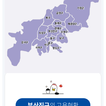
기장군
기장군
금정구
금정구
북구
북구
동래구
동래구
해운대구
해운대구
연제구
연제구
부산진구
부산진구
수영구
수영구
사상구
사상구
남구
남구
동구
동구
강서구
강서구
중구
중구
서구
서구
사하구
사하구
영도구
영도구
부산진구
의 고용현황