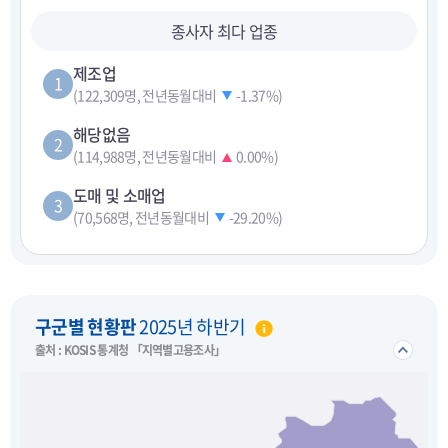
종사자 최다 업종
제조업
1
(122,309명, 전년동월대비
-1.37%
)
해당없음
2
(114,988명, 전년동월대비
0.00%
)
도매 및 소매업
3
(70,568명, 전년동월대비
-29.20%
)
펼치기
구군별 현황판
2025년 하반기
접기/
출처 : KOSIS 통계청 「지역별고용조사」