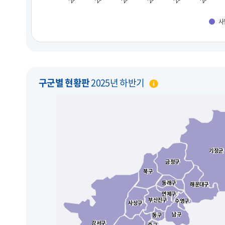
사
구군별 현황판
2025년 하반기
기장군
기장군
금정구
금정구
북구
북구
동래구
동래구
해운대구
해운대구
연제구
연제구
부산진구
부산진구
수영구
수영구
사상구
사상구
남구
남구
동구
동구
강서구
강서구
중구
중구