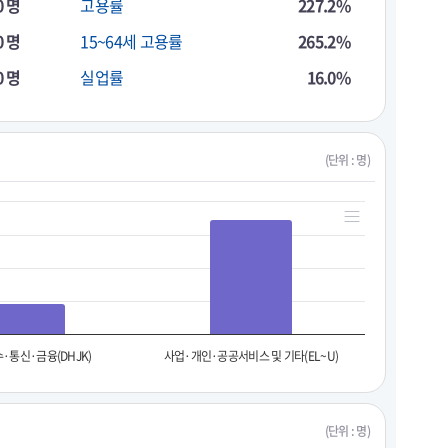
0 명
고용률
227.2%
0 명
15~64세 고용률
265.2%
0 명
실업률
16.0%
(단위 : 명)
·통신·금융(DHJK)
사업·개인·공공서비스 및 기타(EL~U)
(단위 : 명)