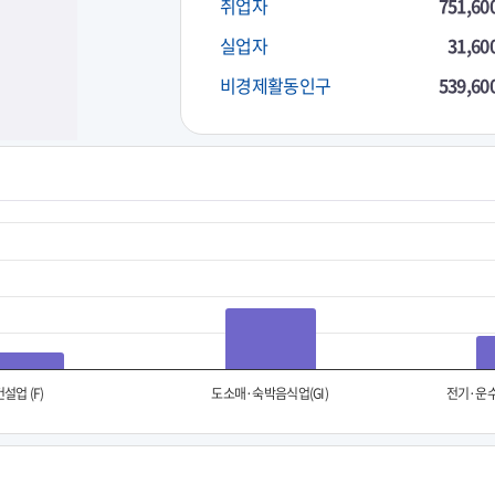
취업자
751,60
실업자
31,60
비경제활동인구
539,60
건설업 (F)
도소매·숙박음식업(GI)
전기·운수