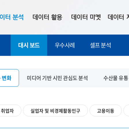
이터 분석
데이터 활용
데이터 마켓
데이터 
시 보드
상황판
데이터 구매
전국 통합맵
대시 보드
우수사례
셀프 분석
수사례
시각화 서비스
맞춤형 의뢰
데이터 현황
프 분석
데이터 활용 서비스
데이터 공모전
지도 기반 
주소 좌표 변환
판매자 신청
시민 공감
 변화
미디어 기반 시민 관심도 분석
수산물 유통
프로파일링
참여 기업 홍보
소상공인36
마켓 이용 안내
취업자
실업자 및 비경제활동인구
고용이동