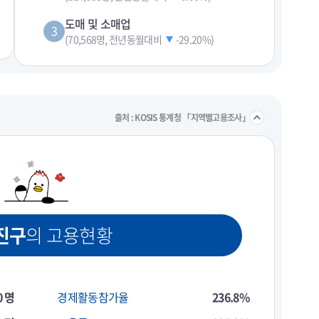
도매 및 소매업
3
(70,568명, 전년동월대비
-29.20%
)
펼치기
접기/
출처 : KOSIS 통계청 「지역별고용조사」
진구
의 고용현황
0 명
경제활동참가율
236.8%