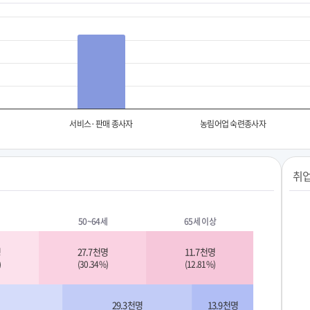
서비스·판매 종사자
농림어업 숙련종사자
취업
50~64세
65세 이상
명
27.7천명
11.7천명
)
(30.34%)
(12.81%)
29.3천명
13.9천명