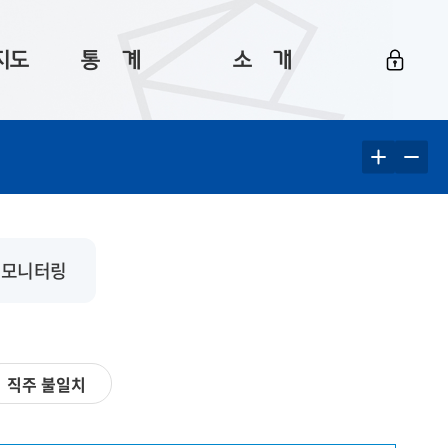
지도
통ㅤ계
소ㅤ개
부산 통계
플랫폼 소개
통계로 보는 부산
공지사항
데이터
통계 자료실
Big 월간뉴스
지도
통계 알림
이용 안내
 모니터링
5
통계 관련 정보
이용 문의 및 개선 요청
직주 불일치