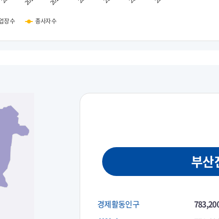
업장 수
종사자 수
부산
경제활동인구
783,20