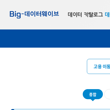
바
바
바
로
로
로
데이터 카탈로그
데
가
가
가
기
기
기
공공데이터
대
부산데이터
우
맞춤형 데이터
셀
연계 데이터
고용 이동
데이터 제공 신청
데이터 오류 신고
종합