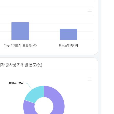
기능·기계조작·조립 종사자
단순노무 종사자
자 종사상 지위별 분포(%)
비임금근로자