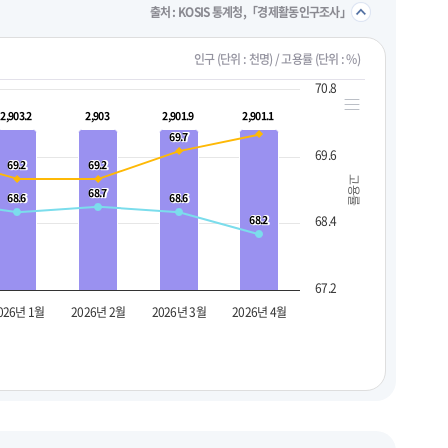
접기/
출처 : KOSIS 통계청,「경제활동인구조사」
인구 (단위 : 천명) / 고용률 (단위 : %)
70.8
2,903.2
2,903.2
2,903
2,903
2,901.9
2,901.9
2,901.1
2,901.1
69.7
69.7
69.6
69.2
69.2
69.2
69.2
고용률
68.7
68.7
68.6
68.6
68.6
68.6
68.2
68.2
68.4
67.2
026년 1월
2026년 2월
2026년 3월
2026년 4월
펼치기