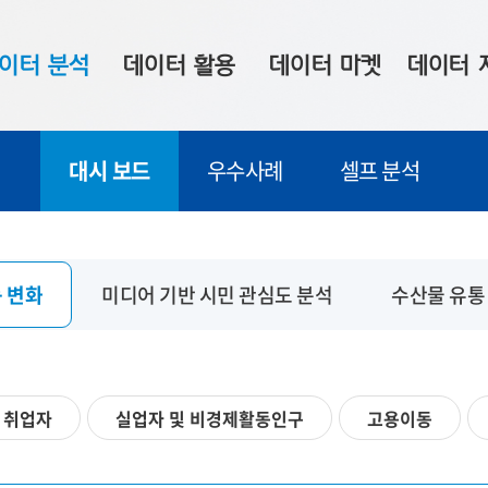
이터 분석
데이터 활용
데이터 마켓
데이터 
시 보드
상황판
데이터 구매
전국 통합맵
대시 보드
우수사례
셀프 분석
수사례
시각화 서비스
맞춤형 의뢰
데이터 현황
프 분석
데이터 활용 서비스
데이터 공모전
지도 기반 
주소 좌표 변환
판매자 신청
시민 공감
 변화
미디어 기반 시민 관심도 분석
수산물 유통
프로파일링
참여 기업 홍보
소상공인36
마켓 이용 안내
취업자
실업자 및 비경제활동인구
고용이동