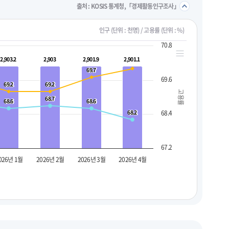
접기/
출처 : KOSIS 통계청,「경제활동인구조사」
인구 (단위 : 천명) / 고용률 (단위 : %)
70.8
2,903.2
2,903.2
2,903
2,903
2,901.9
2,901.9
2,901.1
2,901.1
69.7
69.7
69.6
69.2
69.2
69.2
69.2
고용률
68.7
68.7
68.6
68.6
68.6
68.6
68.2
68.2
68.4
67.2
026년 1월
2026년 2월
2026년 3월
2026년 4월
펼치기