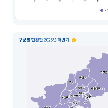
사
구군별 현황판
2025년 하반기
기장군
기장군
금정구
금정구
북구
북구
동래구
동래구
해운대구
해운대구
연제구
연제구
부산진구
부산진구
수영구
수영구
사상구
사상구
남구
남구
동구
동구
강서구
강서구
중구
중구