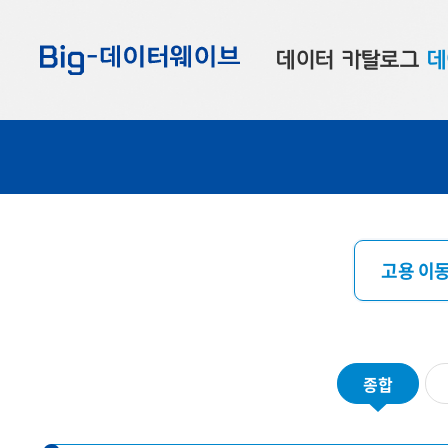
바
바
바
로
로
로
데이터 카탈로그
데
가
가
가
기
기
기
공공데이터
대
부산데이터
우
맞춤형 데이터
셀
연계 데이터
고용 이동
데이터 제공 신청
데이터 오류 신고
종합