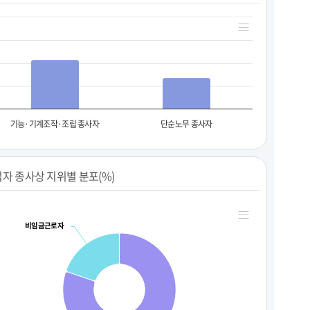
기능·기계조작·조립 종사자
단순노무 종사자
자 종사상 지위별 분포(%)
비임금근로자