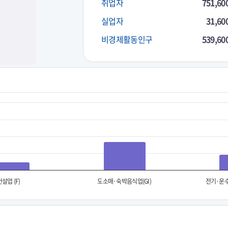
취업자
751,60
실업자
31,60
비경제활동인구
539,60
건설업 (F)
도소매·숙박음식업(GI)
전기·운수