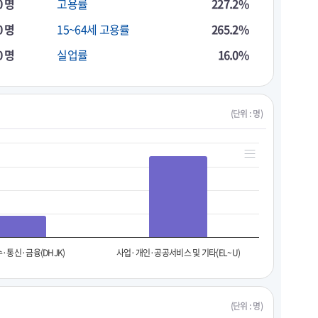
0 명
고용률
227.2%
0 명
15~64세 고용률
265.2%
0 명
실업률
16.0%
(단위 : 명)
·통신·금융(DHJK)
사업·개인·공공서비스 및 기타(EL~U)
(단위 : 명)