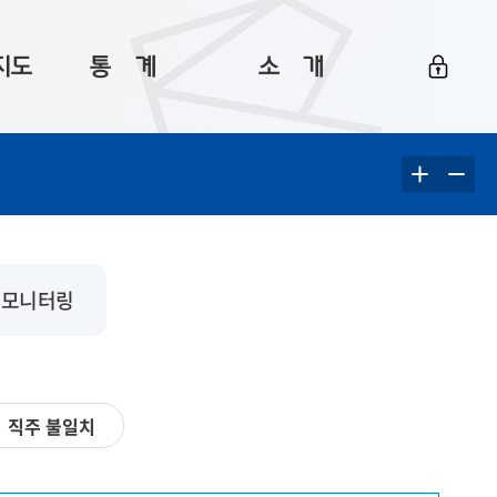
지도
통ㅤ계
소ㅤ개
부산 통계
플랫폼 소개
통계로 보는 부산
공지사항
데이터
통계 자료실
Big 월간뉴스
지도
통계 알림
이용 안내
 모니터링
5
통계 관련 정보
이용 문의 및 개선 요청
직주 불일치