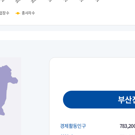
업장 수
종사자 수
부산
경제활동인구
783,20