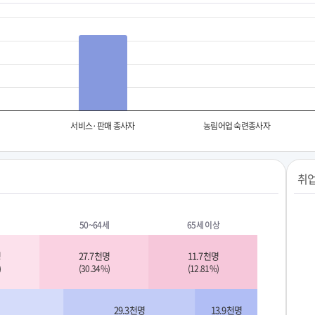
서비스·판매 종사자
농림어업 숙련종사자
취업
50~64세
65세 이상
명
27.7천명
11.7천명
)
(30.34%)
(12.81%)
29.3천명
13.9천명