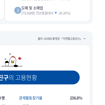
도매 및 소매업
3
(70,568명, 전년동월대비
-29.20%
)
펼치기
접기/
출처 : KOSIS 통계청 「지역별고용조사」
진구
의 고용현황
0 명
경제활동참가율
236.8%