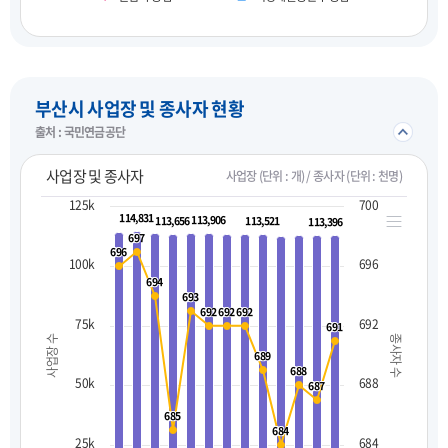
펼치기
부산시 사업장 및 종사자 현황
접기/
출처 : 국민연금공단
사업장 및 종사자
사업장 (단위 : 개) / 종사자 (단위 : 천명)
125k
700
114,831
114,831
113,906
113,906
113,656
113,656
113,521
113,521
113,396
113,396
697
697
696
696
100k
696
694
694
693
693
692
692
692
692
692
692
75k
692
691
691
사업장 수
종사자 수
689
689
688
688
50k
688
687
687
685
685
684
684
25k
684