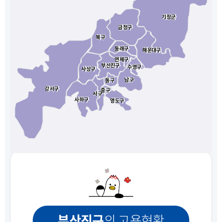
기장군
기장군
금정구
금정구
북구
북구
동래구
동래구
해운대구
해운대구
연제구
연제구
부산진구
부산진구
수영구
수영구
사상구
사상구
남구
남구
동구
동구
강서구
강서구
중구
중구
서구
서구
사하구
사하구
영도구
영도구
부산진구
의 고용현황