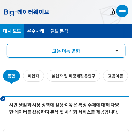
바
바
바
로
로
로
가
가
가
대시 보드
우수사례
셀프 분석
기
기
기
고용 이동 변화
미디어 기반 시민 관심도 분석
종합
취업자
실업자 및 비경제활동인구
고용이동
수산물 유통 모니터링
시민 생활과 시정 정책에 활용성 높은 특정 주제에 대해 다양
한 데이터를 활용하여 분석 및 시각화 서비스를 제공합니다.