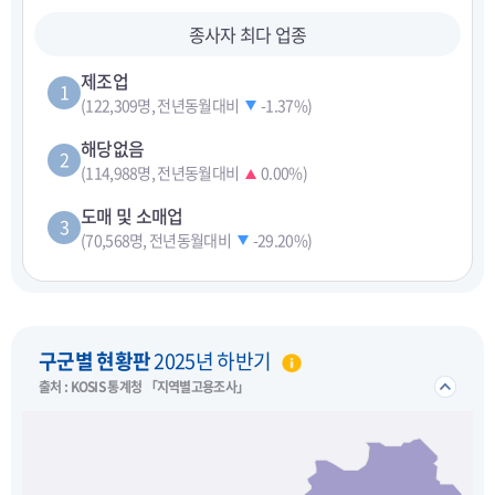
종사자 최다 업종
제조업
1
(122,309명, 전년동월대비
-1.37%
)
해당없음
2
(114,988명, 전년동월대비
0.00%
)
도매 및 소매업
3
(70,568명, 전년동월대비
-29.20%
)
펼치기
구군별 현황판
2025년 하반기
접기/
출처 : KOSIS 통계청 「지역별고용조사」