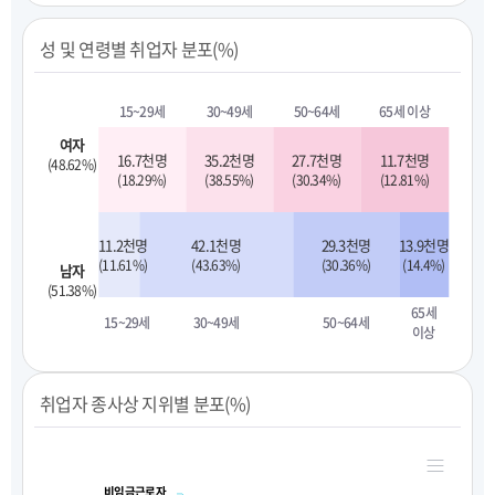
성 및 연령별 취업자 분포(%)
15~29세
30~49세
50~64세
65세 이상
여자
16.7천명
35.2천명
27.7천명
11.7천명
(48.62%)
(18.29%)
(38.55%)
(30.34%)
(12.81%)
11.2천명
42.1천명
29.3천명
13.9천명
(11.61%)
(43.63%)
(30.36%)
(14.4%)
남자
(51.38%)
65세
15~29세
30~49세
50~64세
이상
취업자 종사상 지위별 분포(%)
비임금근로자