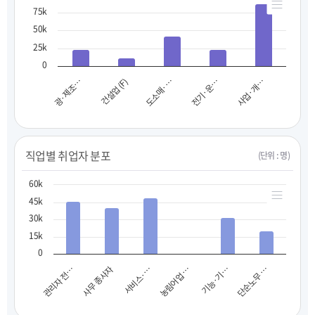
75k
50k
25k
0
광·제조…
건설업 (F)
도소매·…
전기·운…
사업·개…
직업별 취업자 분포
(단위 : 명)
60k
45k
30k
15k
0
사무 종사자
기능·기…
관리자 전…
농림어업 …
서비스·…
단순노무 …