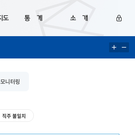
지도
통ㅤ계
소ㅤ개
부산 통계
플랫폼 소개
통계로 보는 부산
공지사항
데이터
통계 자료실
Big 월간뉴스
지도
통계 알림
이용 안내
 모니터링
5
통계 관련 정보
이용 문의 및 개선 요청
직주 불일치