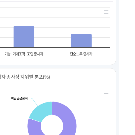
기능·기계조작·조립 종사자
단순노무 종사자
자 종사상 지위별 분포(%)
비임금근로자