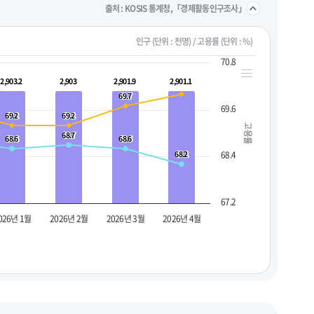
접기/
출처 : KOSIS 통계청,「경제활동인구조사」
인구 (단위 : 천명) / 고용률 (단위 : %)
70.8
2,903.2
2,903.2
2,903
2,903
2,901.9
2,901.9
2,901.1
2,901.1
69.7
69.7
69.6
69.2
69.2
69.2
69.2
고용률
68.7
68.7
68.6
68.6
68.6
68.6
68.2
68.2
68.4
67.2
026년 1월
2026년 2월
2026년 3월
2026년 4월
펼치기