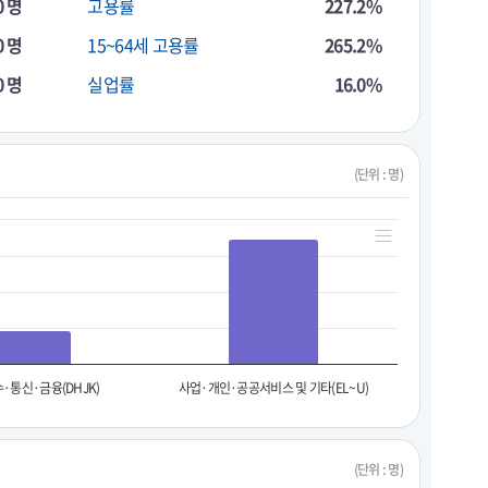
0 명
고용률
227.2%
0 명
15~64세 고용률
265.2%
0 명
실업률
16.0%
(단위 : 명)
·통신·금융(DHJK)
사업·개인·공공서비스 및 기타(EL~U)
(단위 : 명)