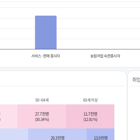
서비스·판매 종사자
농림어업 숙련종사자
취업
50~64세
65세 이상
명
27.7천명
11.7천명
)
(30.34%)
(12.81%)
29.3천명
13.9천명