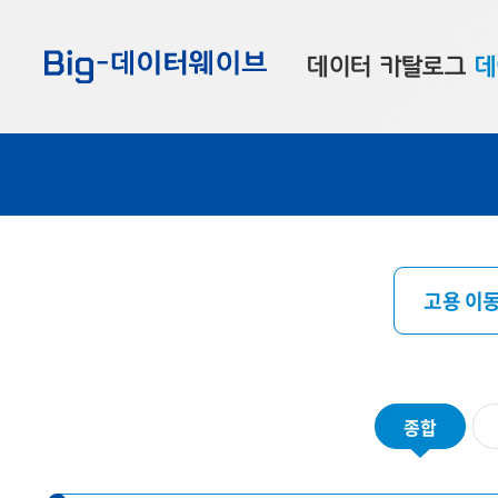
바
바
바
로
로
로
데이터 카탈로그
데
가
가
가
기
기
기
공공데이터
대
부산데이터
우
맞춤형 데이터
셀
연계 데이터
고용 이동
데이터 제공 신청
데이터 오류 신고
종합