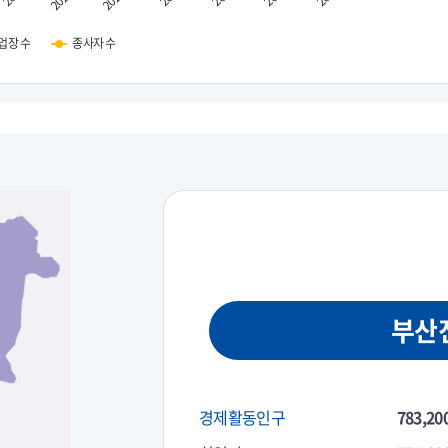
업장 수
종사자 수
부산
경제활동인구
783,20