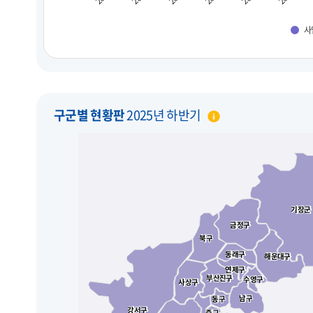
사
구군별 현황판
2025년 하반기
기장군
기장군
금정구
금정구
북구
북구
동래구
동래구
해운대구
해운대구
연제구
연제구
부산진구
부산진구
수영구
수영구
사상구
사상구
남구
남구
동구
동구
강서구
강서구
중구
중구