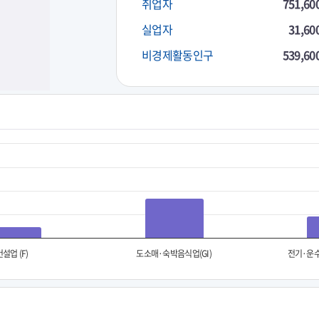
취업자
751,60
실업자
31,60
비경제활동인구
539,60
건설업 (F)
도소매·숙박음식업(GI)
전기·운수