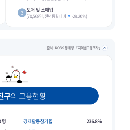
도매 및 소매업
3
(70,568명, 전년동월대비
-29.20%
)
펼치기
접기/
출처 : KOSIS 통계청 「지역별고용조사」
진구
의 고용현황
0 명
경제활동참가율
236.8%