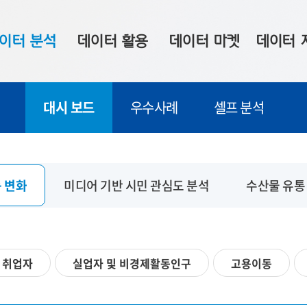
이터 분석
데이터 활용
데이터 마켓
데이터 
시 보드
상황판
데이터 구매
전국 통합맵
대시 보드
우수사례
셀프 분석
수사례
시각화 서비스
맞춤형 의뢰
데이터 현황
프 분석
데이터 활용 서비스
데이터 공모전
지도 기반 
주소 좌표 변환
판매자 신청
시민 공감
 변화
미디어 기반 시민 관심도 분석
수산물 유통
프로파일링
참여 기업 홍보
소상공인36
마켓 이용 안내
취업자
실업자 및 비경제활동인구
고용이동