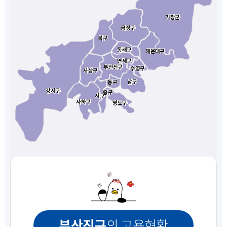
기장군
기장군
금정구
금정구
북구
북구
동래구
동래구
해운대구
해운대구
연제구
연제구
부산진구
부산진구
수영구
수영구
사상구
사상구
남구
남구
동구
동구
강서구
강서구
중구
중구
서구
서구
사하구
사하구
영도구
영도구
부산진구
의 고용현황