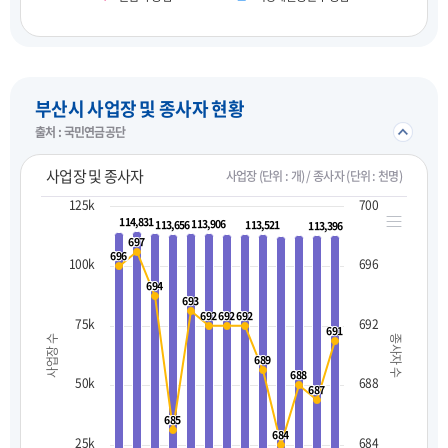
펼치기
부산시 사업장 및 종사자 현황
접기/
출처 : 국민연금공단
사업장 및 종사자
사업장 (단위 : 개) / 종사자 (단위 : 천명)
125k
700
114,831
114,831
113,906
113,906
113,656
113,656
113,521
113,521
113,396
113,396
697
697
696
696
100k
696
694
694
693
693
692
692
692
692
692
692
75k
692
691
691
사업장 수
종사자 수
689
689
688
688
50k
688
687
687
685
685
684
684
25k
684