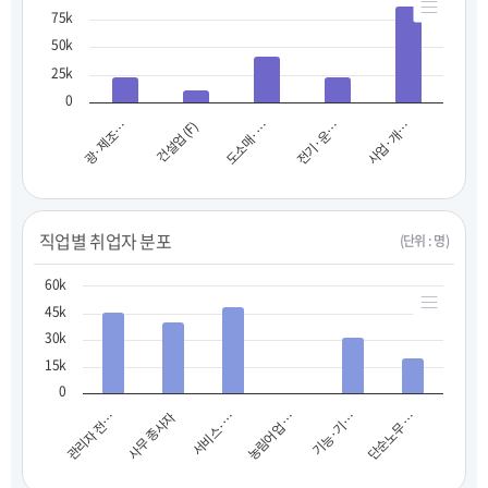
75k
50k
25k
0
광·제조…
건설업 (F)
도소매·…
전기·운…
사업·개…
직업별 취업자 분포
(단위 : 명)
60k
45k
30k
15k
0
사무 종사자
기능·기…
관리자 전…
농림어업 …
서비스·…
단순노무 …