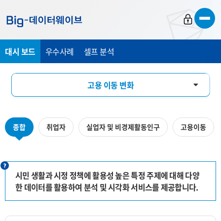
바
바
바
로
로
로
가
가
가
대시 보드
우수사례
셀프 분석
기
기
기
고용 이동 변화
미디어 기반 시민 관심도 분석
종합
취업자
실업자 및 비경제활동인구
고용이동
수산물 유통 모니터링
시민 생활과 시정 정책에 활용성 높은 특정 주제에 대해 다양
한 데이터를 활용하여 분석 및 시각화 서비스를 제공합니다.