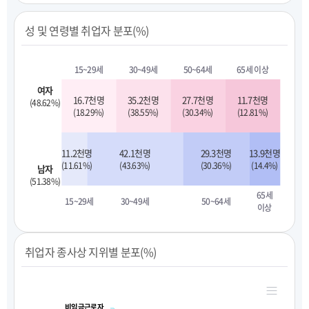
성 및 연령별 취업자 분포(%)
15~29세
30~49세
50~64세
65세 이상
여자
16.7천명
35.2천명
27.7천명
11.7천명
(48.62%)
(18.29%)
(38.55%)
(30.34%)
(12.81%)
11.2천명
42.1천명
29.3천명
13.9천명
(11.61%)
(43.63%)
(30.36%)
(14.4%)
남자
(51.38%)
65세
15~29세
30~49세
50~64세
이상
취업자 종사상 지위별 분포(%)
비임금근로자