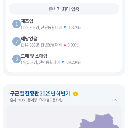
종사자 최다 업종
제조업
1
(122,309명, 전년동월대비
-1.37%
)
해당없음
2
(114,988명, 전년동월대비
0.00%
)
도매 및 소매업
3
(70,568명, 전년동월대비
-29.20%
)
펼치기
구군별 현황판
2025년 하반기
접기/
출처 : KOSIS 통계청 「지역별고용조사」