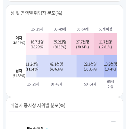
성 및 연령별 취업자 분포(%)
15~29세
30~49세
50~64세
65세 이상
여자
16.7천명
35.2천명
27.7천명
11.7천명
(48.62%)
(18.29%)
(38.55%)
(30.34%)
(12.81%)
11.2천명
42.1천명
29.3천명
13.9천명
(11.61%)
(43.63%)
(30.36%)
(14.4%)
남자
(51.38%)
65세
15~29세
30~49세
50~64세
이상
취업자 종사상 지위별 분포(%)
비임금근로자