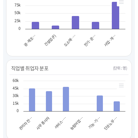
75k
50k
25k
0
광·제조…
건설업 (F)
도소매·…
전기·운…
사업·개…
직업별 취업자 분포
(단위 : 명)
60k
45k
30k
15k
0
사무 종사자
기능·기…
관리자 전…
농림어업 …
서비스·…
단순노무 …