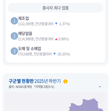
종사자 최다 업종
제조업
1
(122,309명, 전년동월대비
-1.37%
)
해당없음
2
(114,988명, 전년동월대비
0.00%
)
도매 및 소매업
3
(70,568명, 전년동월대비
-29.20%
)
펼치기
구군별 현황판
2025년 하반기
접기/
출처 : KOSIS 통계청 「지역별고용조사」