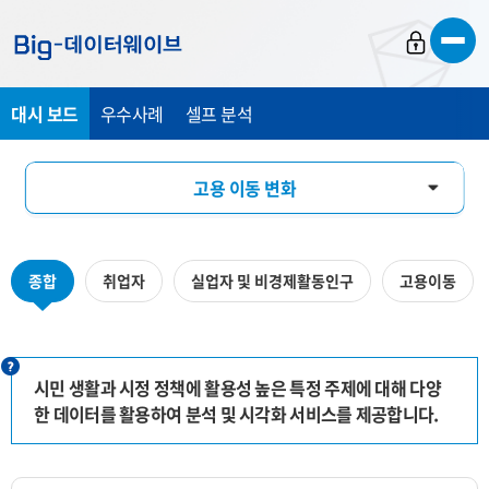
바
바
바
로
로
로
가
가
가
대시 보드
우수사례
셀프 분석
기
기
기
고용 이동 변화
미디어 기반 시민 관심도 분석
종합
취업자
실업자 및 비경제활동인구
고용이동
수산물 유통 모니터링
시민 생활과 시정 정책에 활용성 높은 특정 주제에 대해 다양
한 데이터를 활용하여 분석 및 시각화 서비스를 제공합니다.