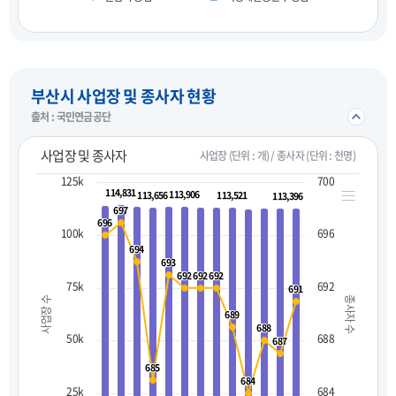
펼치기
부산시 사업장 및 종사자 현황
접기/
출처 : 국민연금공단
사업장 및 종사자
사업장 (단위 : 개) / 종사자 (단위 : 천명)
125k
700
114,831
114,831
113,906
113,906
113,656
113,656
113,521
113,521
113,396
113,396
697
697
696
696
100k
696
694
694
693
693
692
692
692
692
692
692
75k
692
691
691
사업장 수
종사자 수
689
689
688
688
50k
688
687
687
685
685
684
684
25k
684