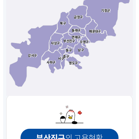
기장군
기장군
금정구
금정구
북구
북구
동래구
동래구
해운대구
해운대구
연제구
연제구
부산진구
부산진구
수영구
수영구
사상구
사상구
남구
남구
동구
동구
강서구
강서구
중구
중구
서구
서구
사하구
사하구
영도구
영도구
부산진구
의 고용현황