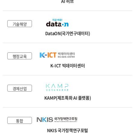
AI 허브
교통물류
환경안전
기술해양
기술해양
DataON(국가연구데이터)
국토법률
행정교육
K-ICT 빅데이터센터
경제산업
KAMP(제조특화 AI 플랫폼)
통합
NKIS 국가정책연구포털