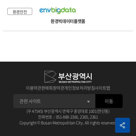
환경안전
환경빅데이터플랫폼
이용약관
판매회원약관
개인정보처리방침
사이트맵
이동
(우 47545) 부산광역시 연제구 중앙대로 1001(연산동)
전화번호
:
051-888-2366
,
2365
,
2361
Copyright © Busan Metropolitan City. All rights reserved.