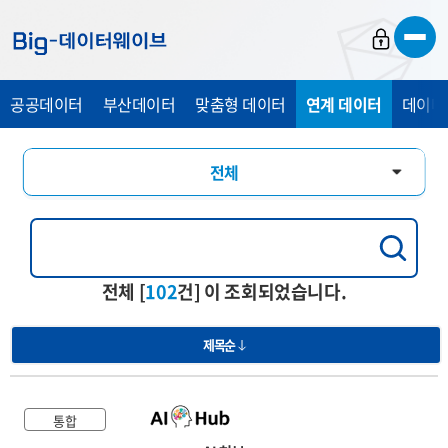
바
바
바
로
로
로
가
가
가
공공데이터
부산데이터
맞춤형 데이터
연계 데이터
데이터
기
기
기
전체
통합
행정교육
전체 [
102
건] 이 조회되었습니다.
경제산업
제목순
관광복지
의료건강
통합