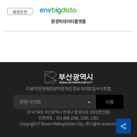
환경안전
환경빅데이터플랫폼
이용약관
판매회원약관
개인정보처리방침
사이트맵
이동
(우 47545) 부산광역시 연제구 중앙대로 1001(연산동)
전화번호
:
051-888-2366
,
2365
,
2361
Copyright © Busan Metropolitan City. All rights reserved.