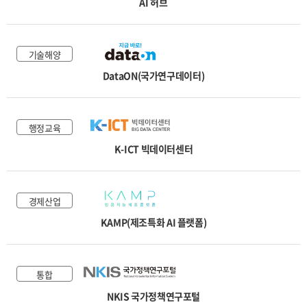
AI 허브
교통물류
환경안전
기술해양
기술해양
DataON(국가연구데이터)
국토법률
행정교육
K-ICT 빅데이터센터
경제산업
KAMP(제조특화 AI 플랫폼)
통합
NKIS 국가정책연구포털