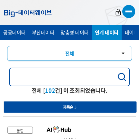
바
바
바
로
로
로
가
가
가
공공데이터
부산데이터
맞춤형 데이터
연계 데이터
데이터
기
기
기
전체
통합
행정교육
전체 [
102
건] 이 조회되었습니다.
경제산업
제목순
관광복지
의료건강
통합