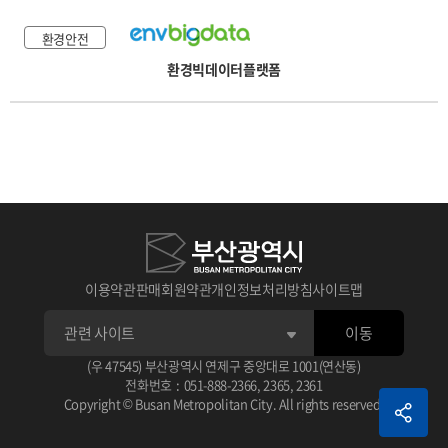
환경안전
환경빅데이터플랫폼
이용약관
판매회원약관
개인정보처리방침
사이트맵
이동
(우 47545) 부산광역시 연제구 중앙대로 1001(연산동)
전화번호
:
051-888-2366
,
2365
,
2361
Copyright © Busan Metropolitan City. All rights reserved.