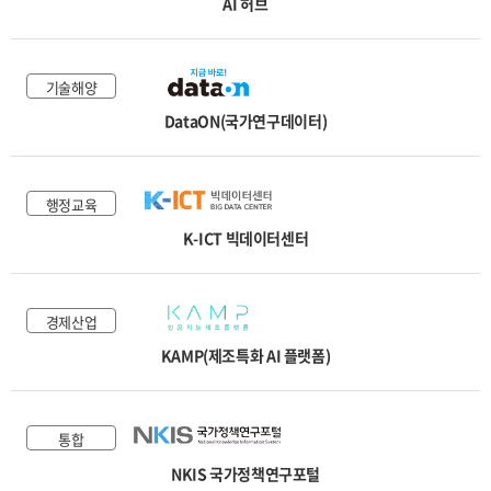
AI 허브
교통물류
환경안전
기술해양
기술해양
DataON(국가연구데이터)
국토법률
행정교육
K-ICT 빅데이터센터
경제산업
KAMP(제조특화 AI 플랫폼)
통합
NKIS 국가정책연구포털