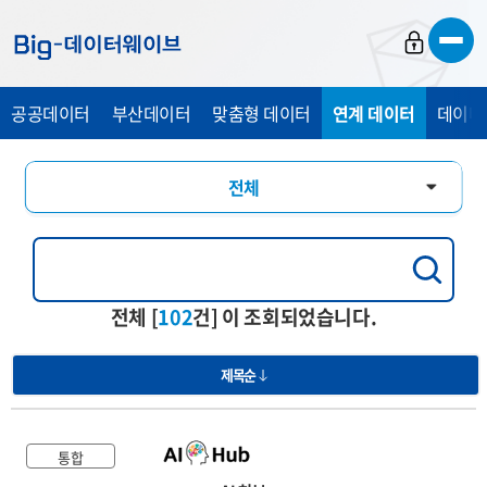
바
바
바
로
로
로
가
가
가
공공데이터
부산데이터
맞춤형 데이터
연계 데이터
데이터
기
기
기
전체
통합
행정교육
전체 [
102
건] 이 조회되었습니다.
경제산업
제목순
관광복지
의료건강
통합