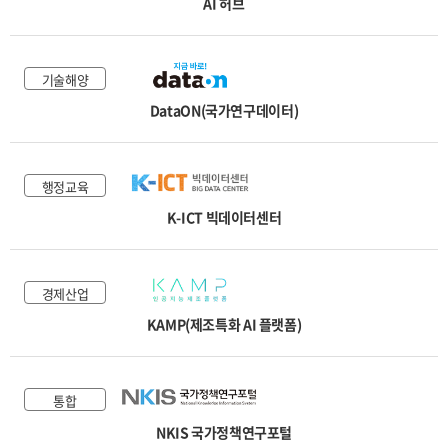
AI 허브
교통물류
환경안전
기술해양
기술해양
DataON(국가연구데이터)
국토법률
행정교육
K-ICT 빅데이터센터
경제산업
KAMP(제조특화 AI 플랫폼)
통합
NKIS 국가정책연구포털