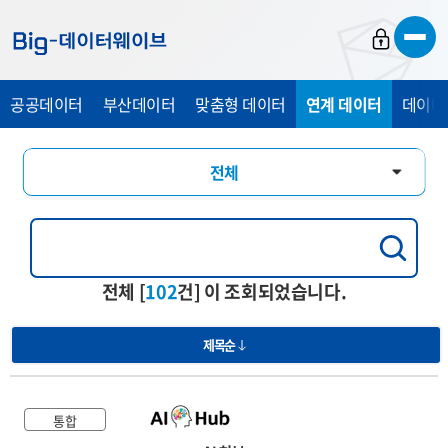
바
바
바
로
로
로
가
가
가
공공데이터
부산데이터
맞춤형 데이터
연계 데이터
데이터
기
기
기
전체
통합
행정교육
전체 [
102
건] 이 조회되었습니다.
경제산업
제목순
관광복지
의료건강
통합