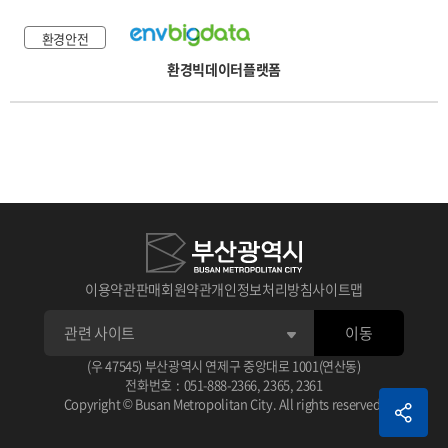
환경안전
환경빅데이터플랫폼
이용약관
판매회원약관
개인정보처리방침
사이트맵
이동
(우 47545) 부산광역시 연제구 중앙대로 1001(연산동)
전화번호
:
051-888-2366
,
2365
,
2361
Copyright © Busan Metropolitan City. All rights reserved.