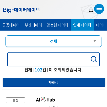
바
바
바
로
로
로
가
가
가
공공데이터
부산데이터
맞춤형 데이터
연계 데이터
데이터
기
기
기
전체
통합
행정교육
전체 [
102
건] 이 조회되었습니다.
경제산업
제목순
관광복지
의료건강
통합