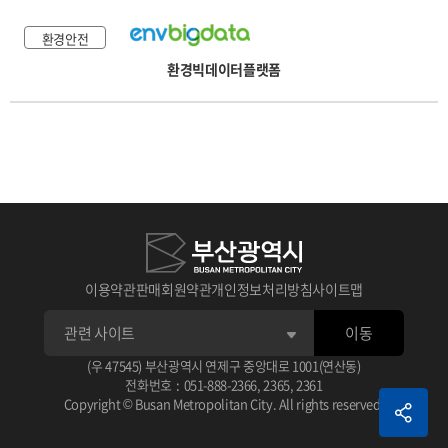
환경안전
환경빅데이터플랫폼
이용약관
판매회원약관
개인정보처리방침
사이트맵
이동
(우 47545) 부산광역시 연제구 중앙대로 1001(연산동)
전화번호
:
051-888-2366
,
2365
,
2361
Copyright © Busan Metropolitan City. All rights reserved.