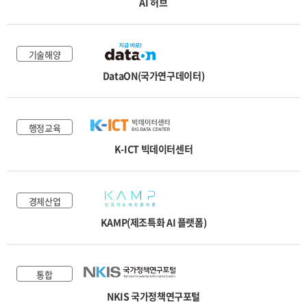
AI 허브
교통물류
환경안전
기술해양
기술해양
DataON(국가연구데이터)
국토법률
행정교육
K-ICT 빅데이터센터
경제산업
KAMP(제조특화 AI 플랫폼)
통합
NKIS 국가정책연구포털