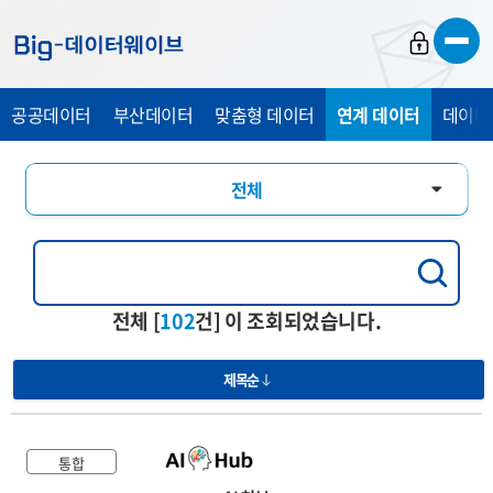
바
바
바
로
로
로
가
가
가
공공데이터
부산데이터
맞춤형 데이터
연계 데이터
데이터
기
기
기
전체
통합
행정교육
전체 [
102
건] 이 조회되었습니다.
경제산업
제목순
관광복지
의료건강
통합