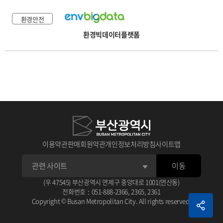
환경안전
환경빅데이터플랫폼
이용약관
판매회원약관
개인정보처리방침
사이트맵
이동
(우 47545) 부산광역시 연제구 중앙대로 1001(연산동)
전화번호
:
051-888-2366
,
2365
,
2361
Copyright © Busan Metropolitan City. All rights reserved.