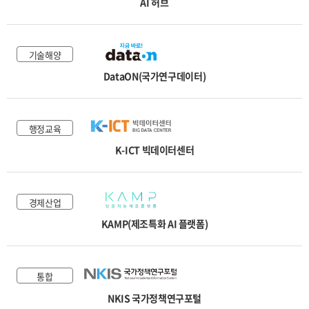
AI 허브
교통물류
환경안전
기술해양
기술해양
DataON(국가연구데이터)
국토법률
행정교육
K-ICT 빅데이터센터
경제산업
KAMP(제조특화 AI 플랫폼)
통합
NKIS 국가정책연구포털